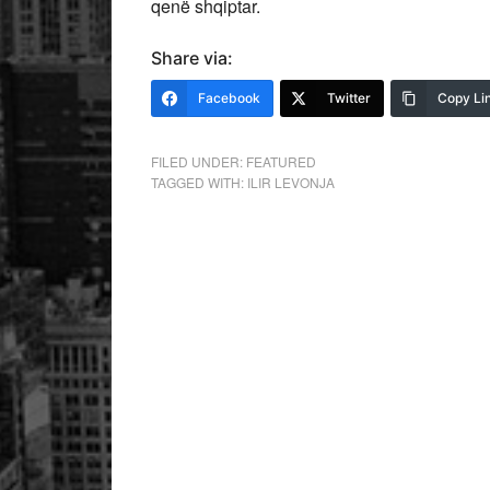
qenë shqiptar.
Share via:
Facebook
Twitter
Copy Li
FILED UNDER:
FEATURED
TAGGED WITH:
ILIR LEVONJA