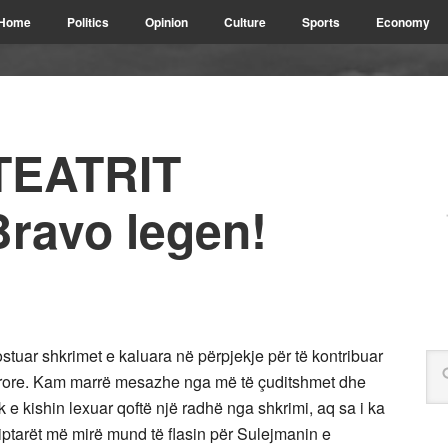
Home
Politics
Opinion
Culture
Sports
Economy
TEATRIT
avo legen!
ostuar shkrimet e kaluara në përpjekje për të kontribuar
turore. Kam marrë mesazhe nga më të çuditshmet dhe
e kishin lexuar qoftë një radhë nga shkrimi, aq sa i ka
qiptarët më mirë mund të flasin për Sulejmanin e