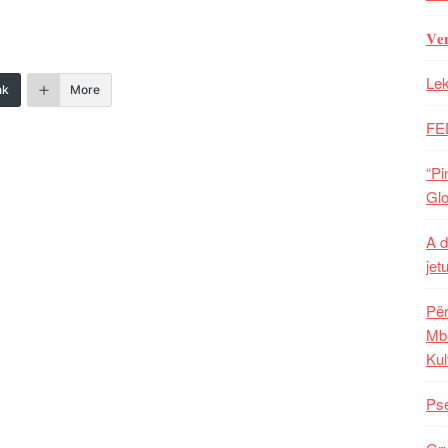
𝐕𝐞
Lek
nk
More
FE
“Pi
Glo
A d
jet
Për
Mba
Kul
Pse