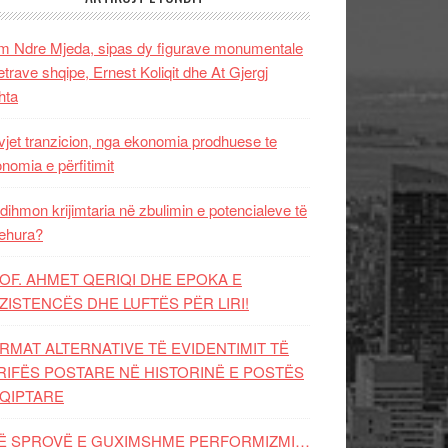
 Ndre Mjeda, sipas dy figurave monumentale
letrave shqipe, Ernest Koliqit dhe At Gjergj
hta
vjet tranzicion, nga ekonomia prodhuese te
nomia e përfitimit
dihmon krijimtaria në zbulimin e potencialeve të
ehura?
OF. AHMET QERIQI DHE EPOKA E
ZISTENCЁS DHE LUFTЁS PЁR LIRI!
RMAT ALTERNATIVE TË EVIDENTIMIT TË
RIFËS POSTARE NË HISTORINË E POSTËS
QIPTARE
Ë SPROVË E GUXIMSHME PERFORMIZMI…