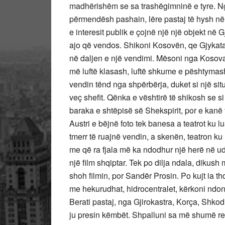
madhërishëm se sa trashëgimninë e tyre. Nga
përmendësh pashain, lëre pastaj të hysh në d
e interesit publik e çojnë një një objekt në G
ajo që vendos. Shikoni Kosovën, qe Gjykata 
në daljen e një vendimi. Mësoni nga Kosova
më luftë klasash, luftë shkume e pështymash
vendin tënd nga shpërbërja, duket si një situ
veç shefit. Qënka e vështirë të shikosh se si
baraka e shtëpisë së Shekspirit, por e kanë t
Austri e bëjnë foto tek banesa a teatrot ku lu
tmerr të ruajnë vendin, a skenën, teatron ku 
me që ra fjala më ka ndodhur një herë në ud
një film shqiptar. Tek po dilja ndala, dikush 
shoh filmin, por Sandër Prosin. Po kujt ia t
me hekurudhat, hidrocentralet, kërkoni ndon
Berati pastaj, nga Gjirokastra, Korça, Shko
ju presin këmbët. Shpalluni sa më shumë rev