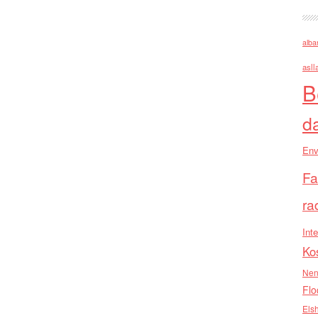
alba
asll
B
d
Env
Fa
ra
Inte
Ko
Nen
Flo
Els