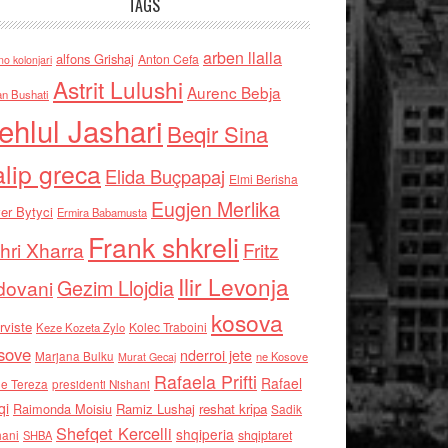
TAGS
arben llalla
alfons Grishaj
Anton Cefa
no kolonjari
Astrit Lulushi
Aurenc Bebja
an Bushati
ehlul Jashari
Beqir Sina
alip greca
Elida Buçpapaj
Elmi Berisha
Eugjen Merlika
er Bytyci
Ermira Babamusta
Frank shkreli
hri Xharra
Fritz
Ilir Levonja
Gezim Llojdia
dovani
kosova
rviste
Kolec Traboini
Keze Kozeta Zylo
sove
nderroi jete
Marjana Bulku
ne Kosove
Murat Gecaj
Rafaela Prifti
Rafael
e Tereza
presidenti Nishani
qi
Raimonda Moisiu
Ramiz Lushaj
reshat kripa
Sadik
Shefqet Kercelli
shqiperia
hani
shqiptaret
SHBA