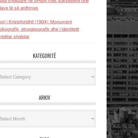
uaja shqiptare në SHBA mes sukseseve dhe
dave të së ardhmes
lori i Kristoforidhit (1904): Monument
sikografik, etnogjeografik dhe i identitetit
bëtar shqiptar
KATEGORITË
egoritë
ARKIV
iv