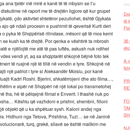
 ana tjetër më mirë e kanë të të mbysin se t’u
iskutime në raport me të drejtën ligjore që kur grupet
Dom
jykatë, çdo aktivitet shtetëror pezullohet, është Gjykata
të 
ajo që ndali procesin e pushimit të qeverisë Kurti deri
Fis
 o pyka të Shqipërisë rilindase, mësoni që të mos kemi
 se kush ka të drejtë. Por qenka e vështirë ta mbrosh
36 
eko
atë e njëllojtë me atë të pas luftës, askush nuk ndihet
 vdes vendi yt, aq sa shqiptarët shkojnë bëjnë foto tek
A n
merr të ruajnë një të tillë në vendin e tyre. Shkojnë në
fsh
ajti një patriot i tyre si Aleksandër Moisiu, por kanë
luajti Kadri Roshi. Bjerini, shkatërrojeni dhe ato filma…,
PR
hëtim e sipër në Shqipëri në një lokal po transmetohej
RE
më tha, hë të pëlqejnë filmat e Enverit. I thashë nuk po
FO
hosha… Kështu që vazhdoni e prishni, shembni, filloni
TA
jë objekt që u ka shpëtuar sysh. Kaloni andej nga
SH
dra. Hidhuni nga Tetova, Prishtina, Tuzi… se në Janinë
olucionarë, turq, grekë, sllavë se është mallkim me
NJ