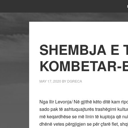
SHEMBJA E 
KOMBETAR-Br
MAY 17, 2020
BY
DGRECA
Nga Ilir Levonja/ Në gjithë këto ditë kam rip
sado pak të ashtuquajturës trashëgimi kul
më keqardhëse se më linin të kuptoja që nuk 
dhënë vetes përgjigjen se për çfarë flet, sh