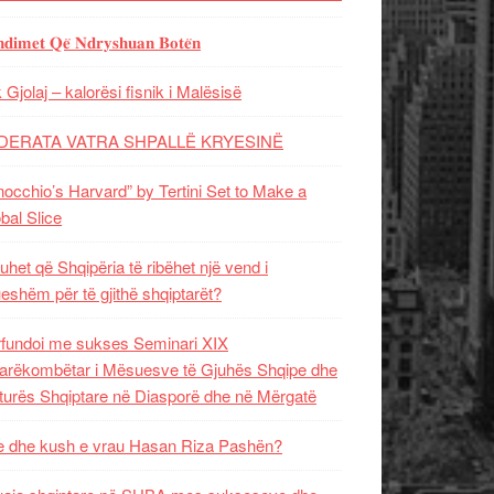
𝐝𝐢𝐦𝐞𝐭 𝐐𝐞̈ 𝐍𝐝𝐫𝐲𝐬𝐡𝐮𝐚𝐧 𝐁𝐨𝐭𝐞̈𝐧
 Gjolaj – kalorësi fisnik i Malësisë
DERATA VATRA SHPALLË KRYESINË
nocchio’s Harvard” by Tertini Set to Make a
bal Slice
uhet që Shqipëria të ribëhet një vend i
ueshëm për të gjithë shqiptarët?
fundoi me sukses Seminari XIX
rëkombëtar i Mësuesve të Gjuhës Shqipe dhe
turës Shqiptare në Diasporë dhe në Mërgatë
 dhe kush e vrau Hasan Riza Pashën?