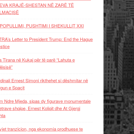
EVA KRAJË-SHESTAN NË ZARË TË
LMACISË
POPULLIMI, PUSHTIMI I SHEKULLIT XXI
RA’s Letter to President Trump: End the Hague
ustice
 Tirana në Kukaj për të parë “Lahuta e
ësisë”
dinali Ernest Simoni rikthehet si dëshmitar në
gun e Spaçit
 Ndre Mjeda, sipas dy figurave monumentale
letrave shqipe, Ernest Koliqit dhe At Gjergj
hta
vjet tranzicion, nga ekonomia prodhuese te