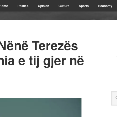
Home
Politics
Opinion
Culture
Sports
Economy
 Nënë Terezës
a e tij gjer në