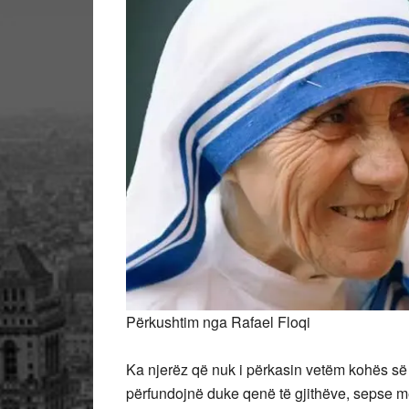
Përkushtim nga Rafael Floqi
Ka njerëz që nuk i përkasin vetëm kohës së ty
përfundojnë duke qenë të gjithëve, sepse me 