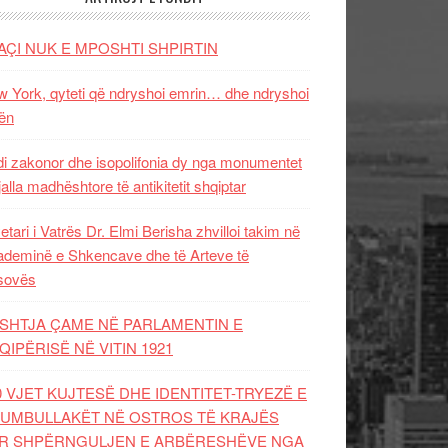
AÇI NUK E MPOSHTI SHPIRTIN
 York, qyteti që ndryshoi emrin… dhe ndryshoi
ën
i zakonor dhe isopolifonia dy nga monumentet
jalla madhështore të antikitetit shqiptar
etari i Vatrës Dr. Elmi Berisha zhvilloi takim në
deminë e Shkencave dhe të Arteve të
sovës
SHTJA ÇAME NË PARLAMENTIN E
QIPËRISË NË VITIN 1921
0 VJET KUJTESË DHE IDENTITET-TRYEZË E
UMBULLAKËT NË OSTROS TË KRAJËS
R SHPËRNGULJEN E ARBËRESHËVE NGA