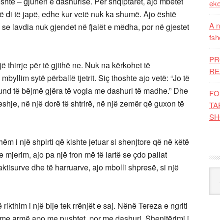
jeshtë – gjuhën e dashurisë. Për shqiptarët, ajo mbetet
eko
 që di të japë, edhe kur vetë nuk ka shumë. Ajo është
A n
e lavdia nuk gjendet në fjalët e mëdha, por në gjestet
fsh
PR
 thirrje për të gjithë ne. Nuk na kërkohet të
RE
yllim sytë përballë tjetrit. Siç thoshte ajo vetë: “Jo të
und të bëjmë gjëra të vogla me dashuri të madhe.” Dhe
FO
qeshje, në një dorë të shtrirë, në një zemër që guxon të
TA
SH
hëm i një shpirti që kishte jetuar si shenjtore që në këtë
mjerim, ajo pa një fron më të lartë se çdo pallat
aktisurve dhe të harruarve, ajo mbolli shpresë, si një
Kat
ikthim i një bije tek rrënjët e saj. Nënë Tereza e ngriti
 me armë apo me pushtet, por me dashuri. Shenjtërimi i