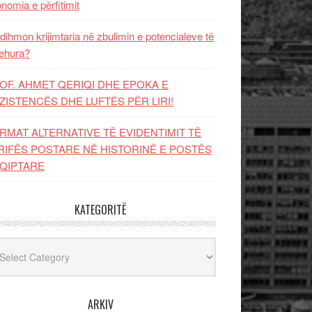
nomia e përfitimit
dihmon krijimtaria në zbulimin e potencialeve të
ehura?
OF. AHMET QERIQI DHE EPOKA E
ZISTENCЁS DHE LUFTЁS PЁR LIRI!
RMAT ALTERNATIVE TË EVIDENTIMIT TË
RIFËS POSTARE NË HISTORINË E POSTËS
QIPTARE
KATEGORITË
egoritë
ARKIV