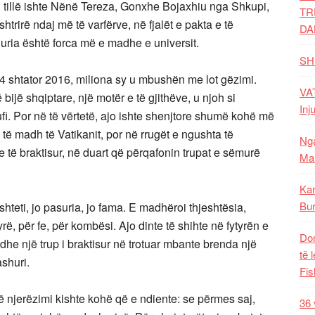
 E tillë ishte Nënë Tereza, Gonxhe Bojaxhiu nga Shkupi,
TR
htrirë ndaj më të varfërve, në fjalët e pakta e të
DA
huria është forca më e madhe e universit.
SH
4 shtator 2016, miliona sy u mbushën me lot gëzimi.
VAT
 bijë shqiptare, një motër e të gjithëve, u njoh si
Inj
fi. Por në të vërtetë, ajo ishte shenjtore shumë kohë më
 të madh të Vatikanit, por në rrugët e ngushta të
Nga
 të braktisur, në duart që përqafonin trupat e sëmurë
Mal
Kar
Bur
teti, jo pasuria, jo fama. E madhëroi thjeshtësia,
ë, për fe, për kombësi. Ajo dinte të shihte në fytyrën e
Dom
 edhe një trup i braktisur në trotuar mbante brenda një
të 
ashuri.
Fis
që njerëzimi kishte kohë që e ndiente: se përmes saj,
36 