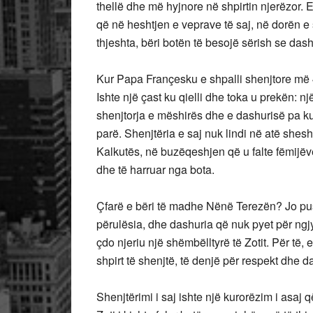
thellë dhe më hyjnore në shpirtin njerëzor.
që në heshtjen e veprave të saj, në dorën e s
thjeshta, bëri botën të besojë sërish se das
Kur Papa Françesku e shpalli shenjtore më 
Ishte një çast ku qielli dhe toka u prekën: një
shenjtorja e mëshirës dhe e dashurisë pa ku
parë. Shenjtëria e saj nuk lindi në atë shesh
Kalkutës, në buzëqeshjen që u falte fëmijëve
dhe të harruar nga bota.
Çfarë e bëri të madhe Nënë Terezën? Jo push
përulësia, dhe dashuria që nuk pyet për ngjyr
çdo njeriu një shëmbëlltyrë të Zotit. Për të,
shpirt të shenjtë, të denjë për respekt dhe d
Shenjtërimi i saj ishte një kurorëzim i asaj 