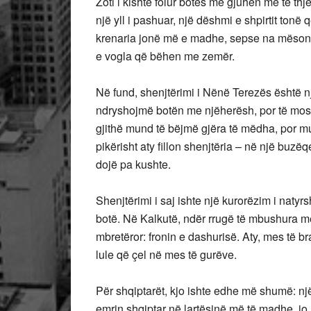
Zoti i kishte folur botës me gjuhën më të th
një yll i pashuar, një dëshmi e shpirtit tonë
krenaria jonë më e madhe, sepse na mëson s
e vogla që bëhen me zemër.
Në fund, shenjtërimi i Nënë Terezës është një
ndryshojmë botën me njëherësh, por të mos mb
gjithë mund të bëjmë gjëra të mëdha, por m
pikërisht aty fillon shenjtëria – në një buzë
dojë pa kushte.
Shenjtërimi i saj ishte një kurorëzim i natyrs
botë. Në Kalkutë, ndër rrugë të mbushura me 
mbretëror: fronin e dashurisë. Aty, mes të br
lule që çel në mes të gurëve.
Për shqiptarët, kjo ishte edhe më shumë: një r
emrin shqiptar në lartësinë më të madhe, jo