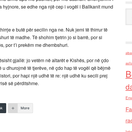
ka hyjnore, se edhe nga një cep i vogël i Ballkanit mund
Ark
thirrje e butë për secilin nga ne. Nuk jemi të thirrur të
uri të madhe. Të shohim tjetrin jo si barrë, por si
ës, por t’i prekëm me dhembshuri.
alba
isht gjallë: jo vetëm në altarët e Kishës, por në çdo
asll
ë u dhurojmë të tjerëve, në çdo hap të vogël që bëjmë
B
histori, por hapi një udhë të re: një udhë ku secili prej
risë së përditshme.
d
Env
Fa
nk
More
ra
Inte