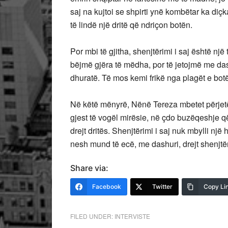
saj na kujtoi se shpirti ynë kombëtar ka diç
të lindë një dritë që ndriçon botën.
Por mbi të gjitha, shenjtërimi i saj është një 
bëjmë gjëra të mëdha, por të jetojmë me dash
dhuratë. Të mos kemi frikë nga plagët e bot
Në këtë mënyrë, Nënë Tereza mbetet përjetës
gjest të vogël mirësie, në çdo buzëqeshje q
drejt dritës. Shenjtërimi i saj nuk mbylli një 
nesh mund të ecë, me dashuri, drejt shenjtë
Share via:
Facebook
Twitter
Copy Li
FILED UNDER:
INTERVISTE