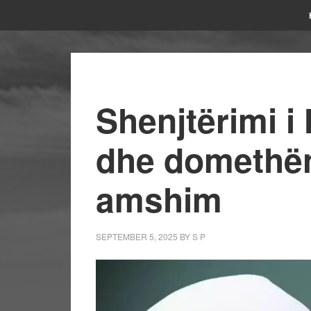
Shenjtërimi i
dhe domethëni
amshim
SEPTEMBER 5, 2025
BY
S P