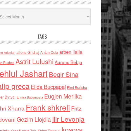
iv
TAGS
arben llalla
alfons Grishaj
Anton Cefa
no kolonjari
Astrit Lulushi
Aurenc Bebja
an Bushati
ehlul Jashari
Beqir Sina
alip greca
Elida Buçpapaj
Elmi Berisha
Eugjen Merlika
er Bytyci
Ermira Babamusta
Frank shkreli
hri Xharra
Fritz
Ilir Levonja
Gezim Llojdia
dovani
kosova
rviste
Kolec Traboini
Keze Kozeta Zylo