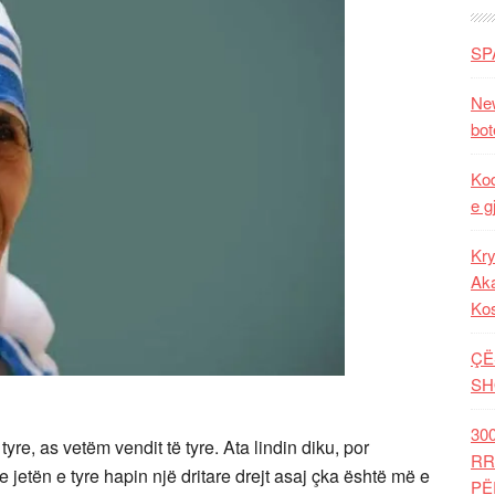
SP
New
bot
Kod
e g
Kry
Aka
Ko
ÇË
SH
30
re, as vetëm vendit të tyre. Ata lindin diku, por
RR
jetën e tyre hapin një dritare drejt asaj çka është më e
PË