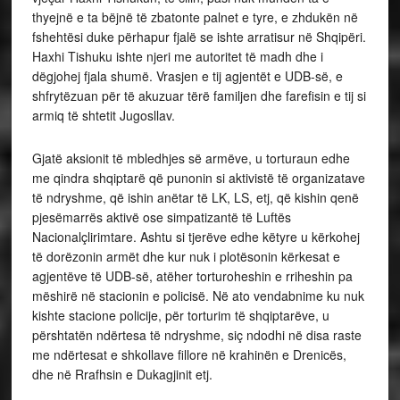
thyejnë e ta bëjnë të zbatonte palnet e tyre, e zhdukën në
fshehtësi duke përhapur fjalë se ishte arratisur në Shqipëri.
Haxhi Tishuku ishte njeri me autoritet të madh dhe i
dëgjohej fjala shumë. Vrasjen e tij agjentët e UDB-së, e
shfrytëzuan për të akuzuar tërë familjen dhe farefisin e tij si
armiq të shtetit Jugosllav.
Gjatë aksionit të mbledhjes së armëve, u torturaun edhe
me qindra shqiptarë që punonin si aktivistë të organizatave
të ndryshme, që ishin anëtar të LK, LS, etj, që kishin qenë
pjesëmarrës aktivë ose simpatizantë të Luftës
Nacionalçlirimtare. Ashtu si tjerëve edhe këtyre u kërkohej
të dorëzonin armët dhe kur nuk i plotësonin kërkesat e
agjentëve të UDB-së, atëher torturoheshin e rriheshin pa
mëshirë në stacionin e policisë. Në ato vendabnime ku nuk
kishte stacione policije, për torturim të shqiptarëve, u
përshtatën ndërtesa të ndryshme, siç ndodhi në disa raste
me ndërtesat e shkollave fillore në krahinën e Drenicës,
dhe në Rrafhsin e Dukagjinit etj.