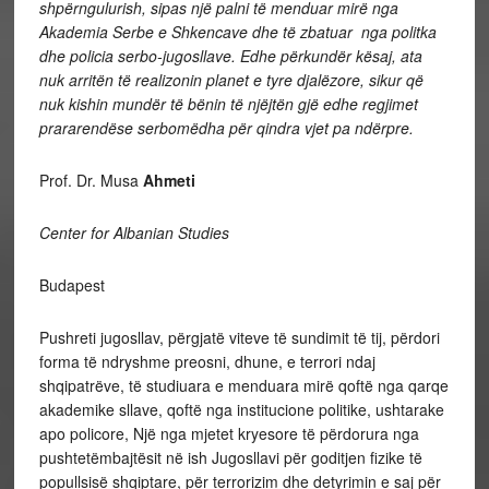
shpërngulurish, sipas një palni të menduar mirë nga
Akademia Serbe e Shkencave dhe të zbatuar nga politka
dhe policia serbo-jugosllave. Edhe përkundër kësaj, ata
nuk arritën të realizonin planet e tyre djalëzore, sikur që
nuk kishin mundër të bënin të njëjtën gjë edhe regjimet
prararendëse serbomëdha për qindra vjet pa ndërpre
.
Prof. Dr. Musa
Ahmeti
Center for Albanian Studies
Budapest
Pushreti jugosllav, përgjatë viteve të sundimit të tij, përdori
forma të ndryshme preosni, dhune, e terrori ndaj
shqipatrëve, të studiuara e menduara mirë qoftë nga qarqe
akademike sllave, qoftë nga institucione politike, ushtarake
apo policore, Një nga mjetet kryesore të përdorura nga
pushtetëmbajtësit në ish Jugosllavi për goditjen fizike të
popullsisë shqiptare, për terrorizim dhe detyrimin e saj për