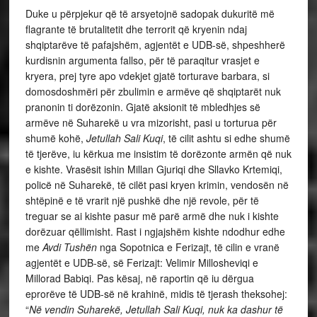
Duke u përpjekur që të arsyetojnë sadopak dukuritë më
flagrante të brutalitetit dhe terrorit që kryenin ndaj
shqiptarëve të pafajshëm, agjentët e UDB-së, shpeshherë
kurdisnin argumenta fallso, për të paraqitur vrasjet e
kryera, prej tyre apo vdekjet gjatë torturave barbara, si
domosdoshmëri për zbulimin e armëve që shqiptarët nuk
pranonin ti dorëzonin. Gjatë aksionit të mbledhjes së
armëve në Suharekë u vra mizorisht, pasi u torturua për
shumë kohë,
Jetullah Sali Kuqi
, të cilit ashtu si edhe shumë
të tjerëve, iu kërkua me insistim të dorëzonte armën që nuk
e kishte. Vrasësit ishin Millan Gjuriqi dhe Sllavko Krtemiqi,
policë në Suharekë, të cilët pasi kryen krimin, vendosën në
shtëpinë e të vrarit një pushkë dhe një revole, për të
treguar se ai kishte pasur më parë armë dhe nuk i kishte
dorëzuar qëllimisht. Rast i ngjajshëm kishte ndodhur edhe
me
Avdi Tushën
nga Sopotnica e Ferizajt, të cilin e vranë
agjentët e UDB-së, së Ferizajt: Velimir Millosheviqi e
Millorad Babiqi. Pas kësaj, në raportin që iu dërgua
eprorëve të UDB-së në krahinë, midis të tjerash theksohej:
“
Në vendin Suharekë, Jetullah Sali Kuqi, nuk ka dashur të