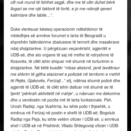
cilt nuk mund të fshihet asgjë, dhe me të cilin duhet bërë
llogari se me një faktorë të fortë, e jo me ndonjë qeveri
kalimtare dhe labile
…”.
Duke vlerësuar kësisoj operacionin ndëshkimor të
mbledhjes së armëve forumet e larta të Beogradit u
shprehën falënderime zbatuesve të terrorit dhe masakrave
ndaj shqiptarëve. U përgëzuan veçanërisht, agjentët e
UDB-së, dhe ato organe të saj në rrethe të ndryshme të
Kosovës, të cilët ishin shquar më shumë në torturimin e
shqiptarëve. Në këtë kuadër “
mbas aksionit, janë lavdëraur
me shkrim të gjitha stacionet e policisë në territorin e rrethit
të Pejës, Gjakovës, Ferizajt.
..” etj, ndërsa shumë policë dhe
agjentë të UDB-së, të cilët ishin dalluar më shumë se të
tjerët “
përkrah aktivitetit në rrahje
“, u nderuan me dekorime
dhe u vendosën në pozita më të larta funksionale. Psh.
Urosh Radiqi, nga Vushtrria, ku ishte polic i thjeshtë, u
emërua në Ferizaj në postin e shefit të UDB-së; Bogolub
Radiqi nga Peja, ku ishte vetëm oficier i UDB-së, u emrëua
shef i UDB-së në Prishtinë; Vllado Shilegoviqi oficier i UDB-