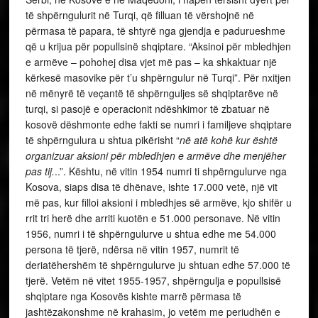
të shpërngulurit në Turqi, që filluan të vërshojnë në
përmasa të papara, të shtyrë nga gjendja e padurueshme
që u krijua për popullsinë shqiptare. “Aksinoi për mbledhjen
e armëve – pohohej disa vjet më pas – ka shkaktuar një
kërkesë masovike për t’u shpërngulur në Turqi”. Për nxitjen
në mënyrë të veçantë të shpërnguljes së shqiptarëve në
turqi, si pasojë e operacionit ndëshkimor të zbatuar në
kosovë dëshmonte edhe fakti se numri i familjeve shqiptare
të shpërngulura u shtua pikërisht “
në atë kohë kur është
organizuar aksioni për mbledhjen e armëve dhe menjëher
pas tij.
..”. Kështu, në vitin 1954 numri ti shpërngulurve nga
Kosova, siaps disa të dhënave, ishte 17.000 vetë, një vit
më pas, kur filloi aksioni i mbledhjes së armëve, kjo shifër u
rrit tri herë dhe arriti kuotën e 51.000 personave. Në vitin
1956, numri i të shpërngulurve u shtua edhe me 54.000
persona të tjerë, ndërsa në vitin 1957, numrit të
deriatëhershëm të shpërngulurve ju shtuan edhe 57.000 të
tjerë. Vetëm në vitet 1955-1957, shpërngulja e popullsisë
shqiptare nga Kosovës kishte marrë përmasa të
jashtëzakonshme në krahasim, jo vetëm me periudhën e