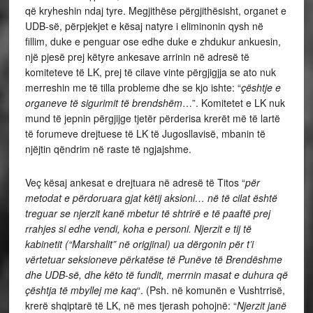
që kryheshin ndaj tyre. Megjithëse përgjithësisht, organet e
UDB-së, përpjekjet e kësaj natyre i eliminonin qysh në
fillim, duke e penguar ose edhe duke e zhdukur ankuesin,
një pjesë prej këtyre ankesave arrinin në adresë të
komiteteve të LK, prej të cilave vinte përgjigjja se ato nuk
merreshin me të tilla probleme dhe se kjo ishte: “
çështje e
organeve të sigurimit të brendshëm
…”. Komitetet e LK nuk
mund të jepnin përgjijge tjetër përderisa krerët më të lartë
të forumeve drejtuese të LK të Jugosllavisë, mbanin të
njëjtin qëndrim në raste të ngjajshme.
Veç kësaj ankesat e drejtuara në adresë të Titos “
për
metodat e përdoruara gjat këtij aksioni… në të cilat është
treguar se njerzit kanë mbetur të shtrirë e të paaftë prej
rrahjes si edhe vendi, koha e personi. Njerzit e tij të
kabinetit (“Marshalit” në origjinal) ua dërgonin për t’i
vërtetuar seksioneve përkatëse të Punëve të Brendëshme
dhe UDB-së, dhe këto të fundit, merrnin masat e duhura që
çështja të mbyllej me kaq
“. (Psh. në komunën e Vushtrrisë,
krerë shqiptarë të LK, në mes tjerash pohojnë: “
Njerzit janë