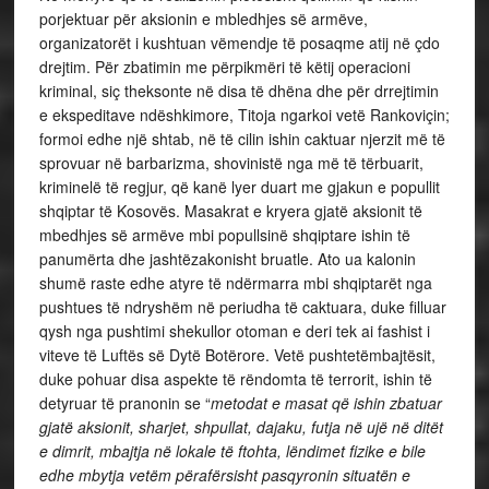
porjektuar për aksionin e mbledhjes së armëve,
organizatorët i kushtuan vëmendje të posaqme atij në çdo
drejtim. Për zbatimin me përpikmëri të këtij operacioni
kriminal, siç theksonte në disa të dhëna dhe për drrejtimin
e ekspeditave ndëshkimore, Titoja ngarkoi vetë Rankoviçin;
formoi edhe një shtab, në të cilin ishin caktuar njerzit më të
sprovuar në barbarizma, shovinistë nga më të tërbuarit,
kriminelë të regjur, që kanë lyer duart me gjakun e popullit
shqiptar të Kosovës. Masakrat e kryera gjatë aksionit të
mbedhjes së armëve mbi popullsinë shqiptare ishin të
panumërta dhe jashtëzakonisht bruatle. Ato ua kalonin
shumë raste edhe atyre të ndërmarra mbi shqiptarët nga
pushtues të ndryshëm në periudha të caktuara, duke filluar
qysh nga pushtimi shekullor otoman e deri tek ai fashist i
viteve të Luftës së Dytë Botërore. Vetë pushtetëmbajtësit,
duke pohuar disa aspekte të rëndomta të terrorit, ishin të
detyruar të pranonin se “
metodat e masat që ishin zbatuar
gjatë aksionit, sharjet, shpullat, dajaku, futja në ujë në ditët
e dimrit, mbajtja në lokale të ftohta, lëndimet fizike e bile
edhe mbytja vetëm përafërsisht pasqyronin situatën e