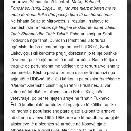
torturave. Gjithashtu në fshatrat:
Molliq, Batushë,
Ponoshec, Isniq, Logjë
… etj, “
shumë njerz mbetën me të
meta të rënda fizike dhe pasoja tjera të pashërueshme
“.
Në fshatin Selac të Mitrovicës, si rezultat i rrahjeve të
pamëshirshme “
mbas një lëngimi të shkurtër kanë vdekur
Tahir Shabani dhe Tahir Tahiri
“. Fshatari shqiptar Sabit
Podvorica nga fshati Dumosh i Prishtinës u torturua
egërsisht derisa u çmend nga hetuesi i UDB-së, Sveta
Llakoviçqi, i cili kërkonte prej tij dorëzimin jo të një pushke
të vetme, por të një numri të madh armësh. Raste të tjera
tragjike që përfundonin me vdekjen e të torturuarve ishin të
panumërta. Kështu pasi u torturua disa netë radhazi nga
agjentët e UDB-së, të cilët i kërkonin pa pushim “
pushkën e
fshehur
” Xhemshit Gashit nga rrethi i Prishtinës, ai vari
veten në fabrikën e tullave; kurse Behlul Klaiçi bëri
vetëvrasje, po për të njëjtën arsye në fshatin Tuxhevc.
Është kuptimplotë paralelizmi i ngjarjeve të këtilla tragjike
në radhët e popullsisë shqiptare gjatë aksionit të armëve
në dimrin e viteve 1955-1956, me ato të ndodhura po gjatë
aksioneve të mbledhjes së armëve në Kosovë gjatë
Mbretërisë së Jugosllavisë. Në vitin 1937, psh. mulla