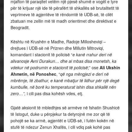
mjafton të paraqitet vetëm një pjesë shumë e vogël e tyre
për të krijuar një ide të përafërt të shkallës së brutalitetit të
veprimeve të agjentëve të rëndomtë të UDB-së, të cilët
zbatuan me zellin më të madh orientimet dhe direktivat e
Beogradit.
Kështu në Krushën e Madhe, Radoje Millosheviqi –
drejtues i UDB-së në Prizren dhe Millutin Mitroviqi,
komandant i stacionit të policisë “
e kanë rrahur deri në
alivanosje Avni Durakun… dhe ai mbas disa monetsh, ka
vdekur në podrumin e stacionit të policisë
;” ose
Ali Ukshin
Ahmetin, në Ponoshec
, “
që nga mëngjezi e deri në
mbrëmje, të zbathur, e kanë mbatjur të lidhur për një degë
kumbulle, në borë ku temperaturat ishin disa shkallë nën
zero…”,
i cili pas disa kohësh vdes, etj.
Gjatë aksionit të mbledhjes së armëve në fshatin Shushicë
të Istogut, duke u përpjekur ta detyrojnë me zor që të
pohojë se ka armë, agjentët e UDB-së, i futën kokën në
stufë të ndezur Zenun Xhafës, i cili vdiq pak kohë pas