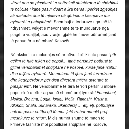
vërtet dhe se pjesëtarët e shërbimit shtetëror e të shërbimit
të policisë i kanë pasur duart e lira përsa i përket zgjedhjes
së metodës dhe të mjeteve në qërimin e hesapeve me
qytetarët e pafajshëm
“. Shembujt e torturave nga më të
ndryshmet, vekjet e mëvonshme të të munduarve nga
plagët e vuajtjet, apo vrasjet gjatë hetimeve për armë janë
të panumërta në mbarë Kosovën.
Në aksionin e mbledhjes së armëve, i cili kishte pasur “
për
qëllim të futë frikën në popull… janë përfshirë pothuaj të
gjithë vendbanimet shqiptare në Kosovë, kurse janë rrahur
disa mijëra qytetarë. Me metoda të tjera janë terrorizuar
dhe keqëpërdorur për disa dhjetëra mijëra qytetarë të
pafajshëm
“. Në vendbanime të tëra terrori përfshiu mbarë
popullsinë e rritur aq sa në shumë prej tyre si: “
Ponosheci,
Molliqi, Brovina, Logja, Isniqi, Vrella, Rakoshi, Krusha,
Kllokoti, Shala, Suhareka, Skenderaj … etj, etj. pothuajse
nuk ka pasur shtëpi që të mos jetë rrahur ndonjë prej
meshkujve të rritur
“. Midis numrit shumë të madh të
krimeve fashiste mbi popullsinë shqiptare në Kosovë,