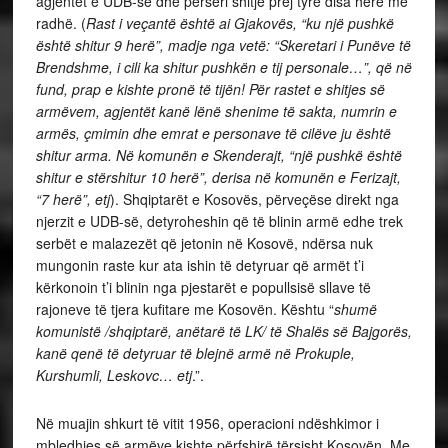
agjentët e UDB-së dhe përsëri shitje prej tyre disa herë me
radhë. (
Rast i veçantë është ai Gjakovës, “ku një pushkë
është shitur 9 herë”, madje nga vetë: “Skeretari i Punëve të
Brendshme, i cili ka shitur pushkën e tij personale…”, që në
fund, prap e kishte pronë të tijën! Për rastet e shitjes së
armëvem, agjentët kanë lënë shenime të sakta, numrin e
armës, çmimin dhe emrat e personave të cilëve ju është
shitur arma. Në komunën e Skenderajt, “një pushkë është
shitur e stërshitur 10 herë”, derisa në komunën e Ferizajt,
“7 herë”, etj
). Shqiptarët e Kosovës, përveçëse direkt nga
njerzit e UDB-së, detyroheshin që të blinin armë edhe trek
serbët e malazezët që jetonin në Kosovë, ndërsa nuk
mungonin raste kur ata ishin të detyruar që armët t’i
kërkonoin t’i blinin nga pjestarët e popullsisë sllave të
rajoneve të tjera kufitare me Kosovën. Kështu “
shumë
komunistë /shqiptarë, anëtarë të LK/ të Shalës së Bajgorës,
kanë qenë të detyruar të blejnë armë në Prokuple,
Kurshumli, Leskovc… etj
.”.
Në muajin shkurt të vitit 1956, operacioni ndëshkimor i
mbledhjes së armëve kishte përfshirë tërsisht Kosovën. Me