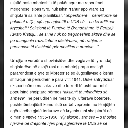
mjaftë raste mbeteshin të pakënaqur me raportimet
meqenëse, sipas tyre, nuk ishin rrahur apo vrarë aq
shqiptarë sa ishte planifikuar. “
Shpeshherë – nënvizonte në
pohimet e tija, një nga agjentët e UDB-së – na ka kritikuar
kryeshefi i Seksionit të Punëve të Brendëshme të Ferizajt,
Kërsto Krstiqi… se si ne nuk po tregoheshim aktivë dhe se
po mungonin rrezultatet e dëshiruara, në rrahjen e
personave të dyshimtë për mbajtjen e armëve
…”.
Urrejtja e verbër e shovinistëve dhe veglave të tyre ndaj
shqiptarëve në asnjë rast nuk mbetej prapa asaj që
pararendësit e tyre të Mbretërisë së Jugosllavisë e kishin
shfraqur në periudhën e para vitit 1941. Duke shfrytëzuar
eksperiecën e masakrave dhe terrorit të ushtruar mbi
popullsinë shqiptare përmes “
aksionit të mbledhjes së
armëve
“, në periudhën në mes të dy luftërave botërore,
pushtetëmbajtësit komunistë serbë vepronin me të njëjtën
egërsi edhe gjatë torturave që kryenin mbi shqiptarët në
dimrin e viteve 1955-1956. “
Ky aksion i armëve – u thoshte
njerzve që drejtonte njeri prej agjentëve të UDB-së së