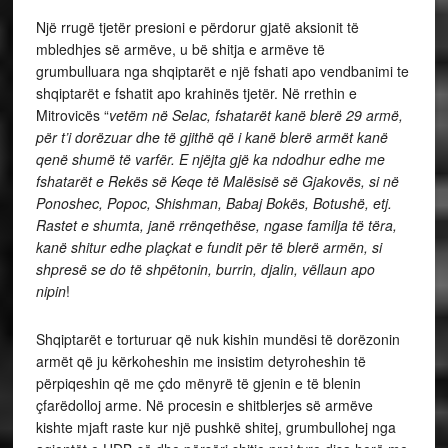
Një rrugë tjetër presioni e përdorur gjatë aksionit të
mbledhjes së armëve, u bë shitja e armëve të
grumbulluara nga shqiptarët e një fshati apo vendbanimi te
shqiptarët e fshatit apo krahinës tjetër. Në rrethin e
Mitrovicës “
vetëm në Selac, fshatarët kanë blerë 29 armë,
për t’i dorëzuar dhe të gjithë që i kanë blerë armët kanë
qenë shumë të varfër. E njëjta gjë ka ndodhur edhe me
fshatarët e Rekës së Keqe të Malësisë së Gjakovës, si në
Ponoshec, Popoc, Shishman, Babaj Bokës, Botushë, etj.
Rastet e shumta, janë rrënqethëse, ngase familja të tëra,
kanë shitur edhe plaçkat e fundit për të blerë armën, si
shpresë se do të shpëtonin, burrin, djalin, vëllaun apo
nipin
!
Shqiptarët e torturuar që nuk kishin mundësi të dorëzonin
armët që ju kërkoheshin me insistim detyroheshin të
përpiqeshin që me çdo mënyrë të gjenin e të blenin
çfarëdolloj arme. Në procesin e shitblerjes së armëve
kishte mjaft raste kur një pushkë shitej, grumbullohej nga