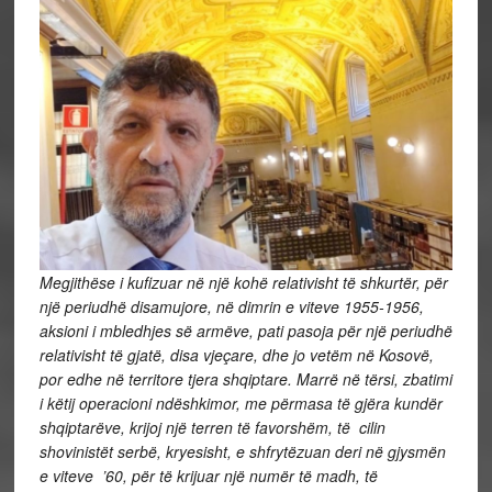
Megjithëse i kufizuar në një kohë relativisht të shkurtër, për
një periudhë disamujore, në dimrin e viteve 1955-1956,
aksioni i mbledhjes së armëve, pati pasoja për një periudhë
relativisht të gjatë, disa vjeçare, dhe jo vetëm në Kosovë,
por edhe në territore tjera shqiptare. Marrë në tërsi, zbatimi
i këtij operacioni ndëshkimor, me përmasa të gjëra kundër
shqiptarëve, krijoj një terren të favorshëm, të cilin
shovinistët serbë, kryesisht, e shfrytëzuan deri në gjysmën
e viteve ’60, për të krijuar një numër të madh, të