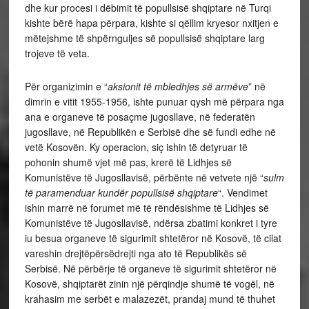
dhe kur procesi i dëbimit të popullsisë shqiptare në Turqi
kishte bërë hapa përpara, kishte si qëllim kryesor nxitjen e
mëtejshme të shpërnguljes së popullsisë shqiptare larg
trojeve të veta.
Për organizimin e “
aksionit të mbledhjes së armëve
” në
dimrin e vitit 1955-1956, ishte punuar qysh më përpara nga
ana e organeve të posaçme jugosllave, në federatën
jugosllave, në Republikën e Serbisë dhe së fundi edhe në
vetë Kosovën. Ky operacion, siç ishin të detyruar të
pohonin shumë vjet më pas, krerë të Lidhjes së
Komunistëve të Jugosllavisë, përbënte në vetvete një “
sulm
të paramenduar kundër popullsisë shqiptare
“. Vendimet
ishin marrë në forumet më të rëndësishme të Lidhjes së
Komunistëve të Jugosllavisë, ndërsa zbatimi konkret i tyre
iu besua organeve të sigurimit shtetëror në Kosovë, të cilat
vareshin drejtëpërsëdrejti nga ato të Republikës së
Serbisë. Në përbërje të organeve të sigurimit shtetëror në
Kosovë, shqiptarët zinin një përqindje shumë të vogël, në
krahasim me serbët e malazezët, prandaj mund të thuhet