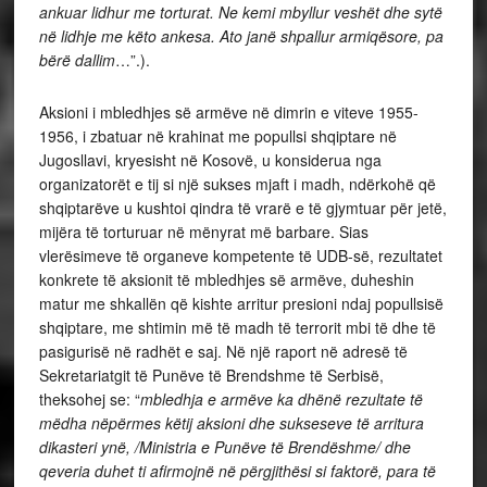
ankuar lidhur me torturat. Ne kemi mbyllur veshët dhe sytë
në lidhje me këto ankesa. Ato janë shpallur armiqësore, pa
bërë dallim
…”.).
Aksioni i mbledhjes së armëve në dimrin e viteve 1955-
1956, i zbatuar në krahinat me popullsi shqiptare në
Jugosllavi, kryesisht në Kosovë, u konsiderua nga
organizatorët e tij si një sukses mjaft i madh, ndërkohë që
shqiptarëve u kushtoi qindra të vrarë e të gjymtuar për jetë,
mijëra të torturuar në mënyrat më barbare. Sias
vlerësimeve të organeve kompetente të UDB-së, rezultatet
konkrete të aksionit të mbledhjes së armëve, duheshin
matur me shkallën që kishte arritur presioni ndaj popullsisë
shqiptare, me shtimin më të madh të terrorit mbi të dhe të
pasigurisë në radhët e saj. Në një raport në adresë të
Sekretariatgit të Punëve të Brendshme të Serbisë,
theksohej se: “
mbledhja e armëve ka dhënë rezultate të
mëdha nëpërmes këtij aksioni dhe sukseseve të arritura
dikasteri ynë, /Ministria e Punëve të Brendëshme/ dhe
qeveria duhet ti afirmojnë në përgjithësi si faktorë, para të