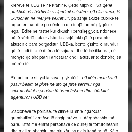
krerëve të UDB-së në krahinë, Çedo Mijoviqi, “
ka qenë
praktikë në shërbimin e sigurimit shtetëror që disa armiq të
likuidohen në mënyrë sekret
…”, pa asnjë akuzë publike të
argumentuar dhe pa dënimin e ndonjë forumi gjyqësor
legal. Edhe në rastet kur dikush i përcillej gjyqit, ndonëse
në të vërtetë nuk ekzistonte asnjë fakt që të porvonte
akuzën e para përgaditur, UDB-ja, bënte ç’ishte e mundur
që të mblidhte të dhëna të sajuara dhe të falsifikuara, në
mënyrë që shqiptari i arrestuar dhe i akuzuar të dënohej sa
më rëndë.
Siq pohonte shtypi kosovar gjykatësit “
në këto raste kanë
pasur besim të plotë në ato që janë servirur nga
sekretaritatet e punëve të brendëshme dhe shërbimi
agjenturor i UDB-së
.”
Stacioneve të policisë, të cilave iu ishte ngarkuar
grumbullimi i armëve të shqiptarëve, iu dërgoheshin më
parë, listat me emrat personave që duhej të torturoheshin
dhe malltretoheshin, me akuzën se gjoja kanë armë. Këto