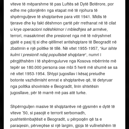
viteve të mëparshme të pas Luftës së Dytë Botërore, por
edhe me çdonjërën nga etapat më të njohura të
shpërnguljeve të shqiptarëve para vitit 1941. Midis të
tjerave dhe ky fakt dëshmon çartë për rrethanat në të cilat
u krye
operacioni ndëshkimor i mbledhjes së armëve
,
terrori, masakrimet dhe presionet nga më të ndryshmet
gjatë e pasj tij si dhe qëllimet antishqiptare të Beogradit në
zbatimin e një politke të tillë. Në vitet 1955-1957, “
kur ishte
kulmi i presionit ndaj popullsisë shqiptare
“, numri i
përgjithshëm i të shpërngulurve nga Kosova mbërrinte më
tepër se 180.000 persona ose mbi 5 herë më shumë se sa
në vitet 1953-1954. Shtypi jugosllav i kësaj preiudhe
botonte vazhdimisht emrat e shqiptarëve që, të detyruar
nga politka shoviniste e Beogradit, linin shtetësin
jugosllave, për të marrë më pas atë turke.
Shpërnguljen masive të shqiptarëve në gjysmën e dytë të
viteve ’50, si pasojë e terrorit serbomadh,
pushtetëmbajtësit e Beogradit, u përpoqën që ta e
paraqesin, përveçëse si një largim, gjoja të vullnetshëm të