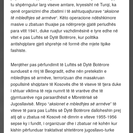
tu shpërngulur larg viseve amtare, kryesisht në Turqi, ka
qenë organizimi dhe zbatimi i të ashtuquajturave “
aksione
të mbledhjes së armëve
“. Këto operacione ndëshkimore
masive u zbatuan thuajse pa ndërprerje gjatë periudhës
para vitit 1941, duke ruajtur vazhdimësinë e tyre edhe në
vitet e pas Luftës së Dytë Botërore, kur politika
antishqiptare gjeti shprehje në formë dhe mjete tipike
fashiste.
Menjëher pas përfundimit të Luftës së Dytë Botërore
sunduesit e rinj të Beogradit, edhe nën pretekstin e
mbledhjes së armëve, terrorizuan dhe masakruan
popullsinë shqiptare të Kosovës dhe të viseve të tjera duke
i shtuar viktima të reja numrit të të vrarëve dhe të
gjymtuarëve nga paraardhësit e Mbretërisë së
Jugosllavisë. Mirpo “
aksionet e mbledhjes së armëve
” të
viteve të para pas Luftës së Dytë Botërore dalloheshin prej
atij që u zbatua në Kosovë në dimrin e viteve 1955-1956
sepse ky i fundit, i organizuar dhe i zbatuar në kohën kur
kishin përfunduar traktativat shtetërore jugosllavo-turke