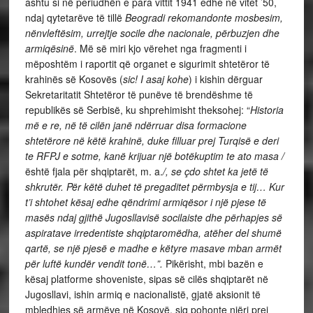
ashtu si në periudhën e para vittit 1941 edhe në vitet ’50,
ndaj qytetarëve të tillë
Beogradi rekomandonte mosbesim,
nënvleftësim, urrejtje socile dhe nacionale, përbuzjen dhe
armiqësinë
. Më së miri kjo vërehet nga fragmenti i
mëposhtëm i raportit që organet e sigurimit shtetëror të
krahinës së Kosovës (
sic! I asaj kohe
) i kishin dërguar
Sekretaritatit Shtetëror të punëve të brendëshme të
republikës së Serbisë, ku shprehimisht theksohej: “
Historia
më e re, në të cilën janë ndërruar disa formacione
shtetërore në këtë krahinë, duke filluar prej Turqisë e deri
te RFPJ e sotme, kanë krijuar një botëkuptim te ato masa /
është fjala për shqiptarët, m. a.
/, se çdo shtet ka jetë të
shkrutër. Për këtë duhet të pregaditet përmbysja e tij… Kur
t’i shtohet kësaj edhe qëndrimi armiqësor i një pjese të
masës ndaj gjithë Jugosllavisë socilaiste dhe përhapjes së
aspiratave irredentiste shqiptaromëdha, atëher del shumë
qartë, se një pjesë e madhe e këtyre masave mban armët
për luftë kundër vendit tonë…”.
Pikërisht, mbi bazën e
kësaj platforme shoveniste, sipas së cilës shqiptarët në
Jugosllavi, ishin armiq e nacionalistë, gjatë aksionit të
mbledhjes së armëve në Kosovë, siq pohonte njëri prej