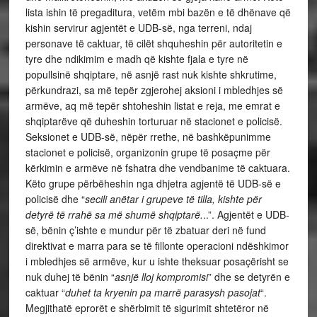
lista ishin të pregaditura, vetëm mbi bazën e të dhënave që
kishin servirur agjentët e UDB-së, nga terreni, ndaj
personave të caktuar, të cilët shquheshin për autoritetin e
tyre dhe ndikimim e madh që kishte fjala e tyre në
popullsinë shqiptare, në asnjë rast nuk kishte shkrutime,
përkundrazi, sa më tepër zgjerohej aksioni i mbledhjes së
armëve, aq më tepër shtoheshin listat e reja, me emrat e
shqiptarëve që duheshin torturuar në stacionet e policisë.
Seksionet e UDB-së, nëpër rrethe, në bashkëpunimme
stacionet e policisë, organizonin grupe të posaçme për
kërkimin e armëve në fshatra dhe vendbanime të caktuara.
Këto grupe përbëheshin nga dhjetra agjentë të UDB-së e
policisë dhe “
secili anëtar i grupeve të tilla, kishte për
detyrë të rrahë sa më shumë shqiptarë.
..”. Agjentët e UDB-
së, bënin ç’ishte e mundur për të zbatuar deri në fund
direktivat e marra para se të fillonte operacioni ndëshkimor
i mbledhjes së armëve, kur u ishte theksuar posaçërisht se
nuk duhej të bënin “
asnjë lloj kompromisi
” dhe se detyrën e
caktuar “
duhet ta kryenin pa marrë parasysh pasojat
“.
Megjithatë eprorët e shërbimit të sigurimit shtetëror në