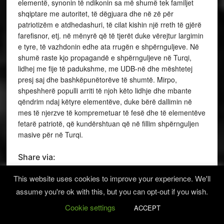
elementë, synonin të ndikonin sa më shumë tek familjet
shqiptare me autoritet, të dëgjuara dhe në zë për
patriotizëm e atdhedashuri, të cilat kishin një rreth të gjërë
farefisnor, etj. në mënyrë që të tjerët duke vërejtur largimin
e tyre, të vazhdonin edhe ata rrugën e shpërnguljeve. Në
shumë raste kjo propagandë e shpërnguljeve në Turqi,
lidhej me fije të padukshme, me UDB-në dhe mështetej
presj saj dhe bashkëpunëtorëve të shumtë. Mirpo,
shpeshherë populli arriti të njoh këto lidhje dhe mbante
qëndrim ndaj këtyre elementëve, duke bërë dallimin në
mes të njerzve të kompremetuar të fesë dhe të elementëve
fetarë patriotë, që kundërshtuan që në fillim shpërnguljen
masive për në Turqi.
Share via:
Facebook
Twitter
Copy Link
More
This website uses cookies to improve your experience. We'll
assume you're ok with this, but you can opt-out if you wish.
Cookie settings
ACCEPT
FILED UNDER:
HISTORI
TAGGED WITH:
MUSA AHMETI