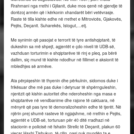
Rrahmani nga rrethi i Gjilanit, duke mos qenë në gjendje të
dorëzoj armën që i kërkonin xhandarët bëri vetëvrasje.
Raste të tilla kishte edhe në rrethet e Mitrovicës, Gjakovës,
Pejës, Deçanit. Suharekës, Istogut,…etj.
Me synimin që pasojat e terrorit të tyre antishqiptarë, të
dukeshin sa më shpejt, agjentët e çdo niveli të UDB-së,
vazhduan torturimin e shqiptarëve të rinj e pleq, pa bërë
dallim, siç mund të kishte ndodhur në fillimet e aksionit të
mbledhjes së armëve.
Ata përpiqeshin të thyenin dhe përkulnin, sidomos duke i
frikësuar dhe më pas duke i detyruar të shpërnguleshin,
njerëzit që kishin autoritet dhe nderoheshin nga masa e
shqiptarëve në vendbanime dhe rajone të caktuara, në
mënyrë që pas tyre të demoralizoheshin edhe të tjerët. Në
njërin prej shumë rasteve të ngjajshme, në rrethin e Pejës,
agjentët e UDB-së, torturuan për 40 ditë rradhazi në
stacionin e policisë në fshatin Strellc të Deçanit, plakun 60
vjeçar Haxhi Tishukun, të cilin, pasi nuk mundën ta e