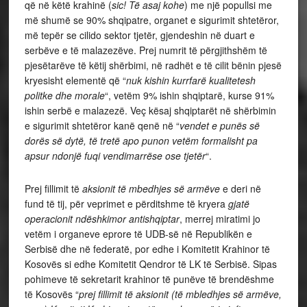
që në këtë krahinë (
sic! Të asaj kohe
) me një popullsi me
më shumë se 90% shqipatre, organet e sigurimit shtetëror,
më tepër se cilido sektor tjetër, gjendeshin në duart e
serbëve e të malazezëve. Prej numrit të përgjithshëm të
pjesëtarëve të këtij shërbimi, në radhët e të cilit bënin pjesë
kryesisht elementë që “
nuk kishin kurrfarë kualitetesh
politke dhe morale
“, vetëm 9% ishin shqiptarë, kurse 91%
ishin serbë e malazezë. Veç kësaj shqiptarët në shërbimin
e sigurimit shtetëror kanë qenë në “
vendet e punës së
dorës së dytë, të tretë apo punon vetëm formalisht pa
apsur ndonjë fuqi vendimarrëse ose tjetër
“.
Prej fillimit të
aksionit të mbedhjes së armëve
e deri në
fund të tij, për veprimet e përditshme të kryera
gjatë
operacionit ndëshkimor antishqiptar
, merrej miratimi jo
vetëm i organeve eprore të UDB-së në Republikën e
Serbisë dhe në federatë, por edhe i Komitetit Krahinor të
Kosovës si edhe Komitetit Qendror të LK të Serbisë. Sipas
pohimeve të sekretarit krahinor të punëve të brendëshme
të Kosovës “
prej fillimit të aksionit (të mbledhjes së armëve,