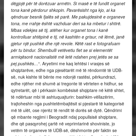
dëgjojë për të dorëzuar armëtn. Si masë e të fundit organet
tona kanë përdorur shkopin. Pavarësisht nga kjo, ai ka
qëndruar besnik fjalës së parë. Me pakujdesinë e organeve
tona, me rrahje është vazhduar deri sa ka mbetur i shtirë.
Mbas vdekjes së tij, atëher kur organet tona i kanë
kontrolluar shtëpinë e tij, në kashtën e grisur, në lëmë, janë
gjetur një pushkë dhe një revole. Këtë rast e fotografuam
për tu bindur. Shembulli vetëvetiu flet se si elementët
armiqësorë nacionalistë më letë ndahen prej jetës se sa
pej pushkës…
“. Aryetimi me kaq lehtësi i vrasjes së
shqiptarëve, edhe nga pjesëtarët më të rëndomtë të UDB-
së, nuk kishte të bënte me ndonjë rastësi, përkundrazi,
edhe njëher më shumë ai tregonte të vërteten e hidhur, se
qytretarët, që i përkasin kombësisë shqiptare në këtë shtet,
të ndërtuar mbi të ashtuquajturin: bashkim-vëllazërim,
trajtoheshin nga pushtetëmbajtësit si pjestarë të kategorisë
më të ulët, ose njerëz të rendit të dorës së dytë. Qëndrimi
që mbante regjimi i Beogradit ndaj popullsisë shqiptare,
dhe që pasqyrohej çartë në veprimtarinë shoviniste, jo
vetëm të organeve të UDB-së, dëshmonte për faktin se