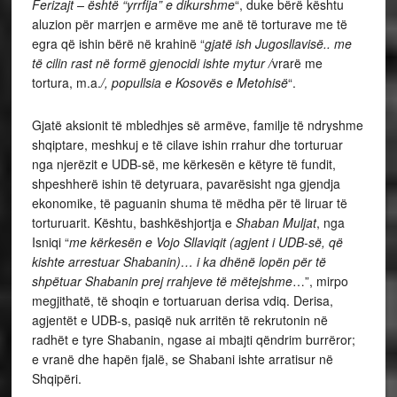
Ferizajt – është “yrrfija” e dikurshme
“, duke bërë kështu
aluzion për marrjen e armëve me anë të torturave me të
egra që ishin bërë në krahinë “
gjatë ish Jugosllavisë.. me
të cilin rast në formë gjenocidi ishte mytur /
vrarë me
tortura, m.a.
/, popullsia e Kosovës e Metohisë
“.
Gjatë aksionit të mbledhjes së armëve, familje të ndryshme
shqiptare, meshkuj e të cilave ishin rrahur dhe torturuar
nga njerëzit e UDB-së, me kërkesën e këtyre të fundit,
shpeshherë ishin të detyruara, pavarësisht nga gjendja
ekonomike, të paguanin shuma të mëdha për të liruar të
torturuarit. Kështu, bashkëshjortja e
Shaban Muljat
, nga
Isniqi “
me kërkesën e Vojo Sllaviqit (agjent i UDB-së, që
kishte arrestuar Shabanin)… i ka dhënë lopën për të
shpëtuar Shabanin prej rrahjeve të mëtejshme
…”, mirpo
megjithatë, të shoqin e tortuaruan derisa vdiq. Derisa,
agjentët e UDB-s, pasiqë nuk arritën të rekrutonin në
radhët e tyre Shabanin, ngase ai mbajti qëndrim burrëror;
e vranë dhe hapën fjalë, se Shabani ishte arratisur në
Shqipëri.