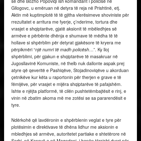
së dhe Bozho Popoviqi ish komandant i policisë në
Gllogovc, u emëruan në detyra të reja në Prishtinë, etj.
Aktin më kuptimplotë të të gjitha vlerësimeve shoviniste për
rrezultatet e arritura me fyerje, ç’nderime, tortura dhe
vrasjet e shqiptarëve, gjatë aksionit të mbëledhjes së
armëve e përbënte dhënja e shumave të mëdha të të
hollave si shpërblim për detyrat gjakësore të kryera me
përpikmëri “
një numri të madh policësh
…”. Ky lloj
shpërblimi, për gjakun e shqiptarëve të masakruar në
Jugosllavinë Komuniste, në thelb nuk dallonte aspak prej
atyre që qeveritë e Pashiqëve, Stojadinoviqëve u akorduan
çetnikëve kur këta u raportonin për therjen e grave e të
fëmijëve, për vrasjet e mijëra shqiptarëve të pafajshëm.
Ishte e njëjta platformë, të cilën pushtetëmbajtësit e rinj, e
vinin në zbatim akoma më me zotësi se sa pararendësit e
tyre.
Ndërkohë që lavdëronin e shpërblenin veglat e tyre për
plotësimin e direktivave të dhëna lidhur me aksionin e
mbledhjes së armëve, autoritetet partiake e shtetërore në
Serbi, në Kosovë e në Maqedoni, i hapën tërsisht dyert për