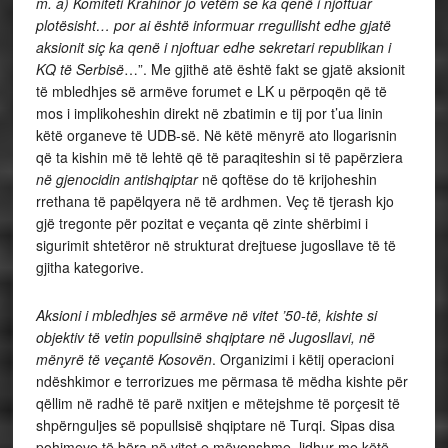
m. a) Komiteti Krahinor jo vetëm se ka qenë i njoftuar
plotësisht… por ai është informuar rregullisht edhe gjatë
aksionit siç ka qenë i njoftuar edhe sekretari republikan i
KQ të Serbisë
…”. Me gjithë atë është fakt se gjatë aksionit
të mbledhjes së armëve forumet e LK u përpoqën që të
mos i implikoheshin direkt në zbatimin e tij por t’ua linin
këtë organeve të UDB-së. Në këtë mënyrë ato llogarisnin
që ta kishin më të lehtë që të paraqiteshin si të papërziera
në gjenocidin antishqiptar
në qoftëse do të krijoheshin
rrethana të papëlqyera në të ardhmen. Veç të tjerash kjo
gjë tregonte për pozitat e veçanta që zinte shërbimi i
sigurimit shtetëror në strukturat drejtuese jugosllave të të
gjitha kategorive.
Aksioni i mbledhjes së armëve në vitet ’50-të, kishte si
objektiv të vetin popullsinë shqiptare në Jugosllavi, në
mënyrë të veçantë Kosovën
. Organizimi i këtij operacioni
ndëshkimor e terrorizues me përmasa të mëdha kishte për
qëllim në radhë të parë nxitjen e mëtejshme të porçesit të
shpërnguljes së popullsisë shqiptare në Turqi. Sipas disa
pohimeve të bëra në vitet e mëvonshme, lidhur me këtë