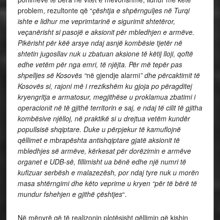
problem, rezultonte që “
çështja e shpërnguljes në Turqi
ishte e lidhur me veprimtarinë e sigurimit shtetëror,
veçanërisht si pasojë e aksionit për mbledhjen e armëve.
Pikërisht për këë arsye ndaj asnjë kombësie tjetër në
shtetin jugosllav nuk u zbatuan aksione të këtij lloji, qoftë
edhe vetëm për nga emri, të njëjta. Për më tepër pas
shpelljes së Kosovës “
në gjendje alarmi
” dhe përcaktimit të
Kosovës si, rajoni më i rrezikshëm ku gjoja po përagditej
kryengritja e armatosur, megjithëse u proklamua zbatimi i
operacionit në të gjithë territorin e saj, e ndaj të cilit të gjitha
kombësive njëlloj, në praktikë si u drejtua vetëm kundër
popullsisë shqiptare. Duke u përpjekur të kamuflojnë
qëllimet e mbrapështa antishqiptare gjatë aksionit të
mbledhjes së armëve, kërkesat për dorëzimin e armëve
organet e UDB-së, fillimisht ua bënë edhe një numri të
kufizuar serbësh e malazezësh, por ndaj tyre nuk u morën
masa shtërngimi dhe këto veprime u kryen “për të bërë të
mundur fshehjen e gjithë çështjes
“.
Në mënyrë që të realizonin plotësisht qëllimin që kishin