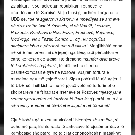
22 shkurt 1956, sekretari republikan i punëve të
brendëshme të Serbisë, Vojin Llukiqi, urdhëroi arganet e
UDB-së, “
që të zgjeronin aksionin e mbedhjes së armëve
në disa rrethe jashtë Kosovës, si në Vranjë, Leskovc,
Prokuple, Krushevc e Novi Pazar, Preshevë, Bujanovc,
Medvegjë, Novi Pazar, Sienicë…, etj., ku popullsia
shqiptare ishte e përzierë me atë sllave
.” Megjithkëtë edhe
në këtë rast orientimi që jepej nga Beogradi përcaktonte
çartë kërkesën që aksioni të drejtohej “
kundër qytetarëve
të kombësisë shqiptare
“, të cilët ashtu si edhe
bashkëkombasit e tyre në Kosovë, vuajtën tortura e
mundime nga më çnjerëzoret. Sipas pohimit të një agjenti
të UDB-së, i cili kishte marrë pjesë vetë në torturimet e
shqiptarëve në fshatrat e rretheve të Kosovës “
njësoj janë
rrahur njerzit edhe në territore të tjera /
shqiptarët, m. a
./, e
në mes tyre edhe në Serbinë e Jugut e në Sanxhak
“.
Gjatë kohës që u zbatua aksioni i bledhjes së armëve, si
edhe më pas, kishte raste të ankesave të pjesëmarrësve të
kombësisë shqiptare, në të cilat denoncoheshin masakrat