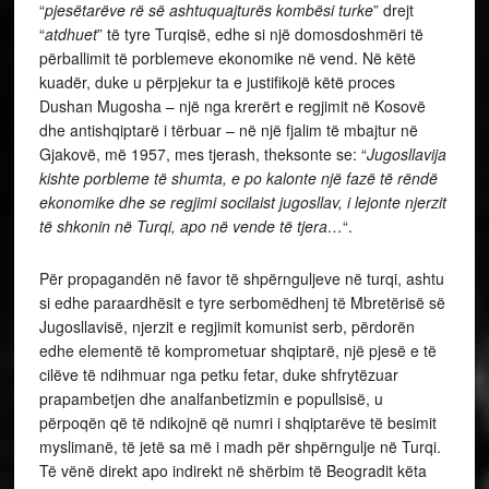
“
pjesëtarëve rë së ashtuquajturës kombësi turke
” drejt
“
atdhuet
” të tyre Turqisë, edhe si një domosdoshmëri të
përballimit të porblemeve ekonomike në vend. Në këtë
kuadër, duke u përpjekur ta e justifikojë këtë proces
Dushan Mugosha – një nga krerërt e regjimit në Kosovë
dhe antishqiptarë i tërbuar – në një fjalim të mbajtur në
Gjakovë, më 1957, mes tjerash, theksonte se: “
Jugosllavija
kishte porbleme të shumta, e po kalonte një fazë të rëndë
ekonomike dhe se regjimi socilaist jugosllav, i lejonte njerzit
të shkonin në Turqi, apo në vende të tjera…
“.
Për propagandën në favor të shpërnguljeve në turqi, ashtu
si edhe paraardhësit e tyre serbomëdhenj të Mbretërisë së
Jugosllavisë, njerzit e regjimit komunist serb, përdorën
edhe elementë të komprometuar shqiptarë, një pjesë e të
cilëve të ndihmuar nga petku fetar, duke shfrytëzuar
prapambetjen dhe analfanbetizmin e popullsisë, u
përpoqën që të ndikojnë që numri i shqiptarëve të besimit
myslimanë, të jetë sa më i madh për shpërngulje në Turqi.
Të vënë direkt apo indirekt në shërbim të Beogradit këta