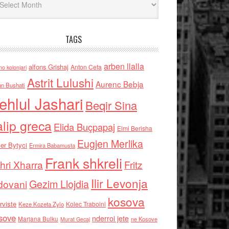
TAGS
arben llalla
alfons Grishaj
Anton Cefa
no kolonjari
Astrit Lulushi
Aurenc Bebja
an Bushati
ehlul Jashari
Beqir Sina
alip greca
Elida Buçpapaj
Elmi Berisha
Eugjen Merlika
er Bytyci
Ermira Babamusta
Frank shkreli
hri Xharra
Fritz
Ilir Levonja
Gezim Llojdia
dovani
kosova
rviste
Kolec Traboini
Keze Kozeta Zylo
sove
nderroi jete
Marjana Bulku
ne Kosove
Murat Gecaj