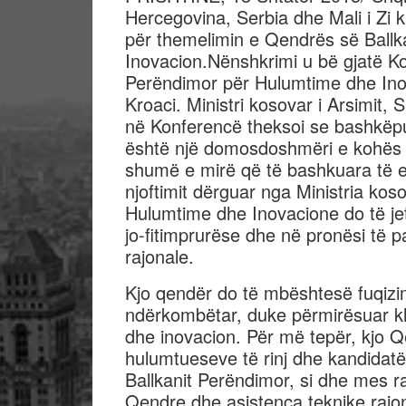
Hercegovina, Serbia dhe Mali i Zi
për themelimin e Qendrës së Ball
Inovacion.Nënshkrimi u bë gjatë Ko
Perëndimor për Hulumtime dhe Inova
Kroaci. Ministri kosovar i Arsimit,
në Konferencë theksoi se bashkëpu
është një domosdoshmëri e kohës p
shumë e mirë që të bashkuara të e
njoftimit dërguar nga Ministria ko
Hulumtime dhe Inovacione do të je
jo-fitimprurëse dhe në pronësi të
rajonale.
Kjo qendër do të mbështesë fuqizim
ndërkombëtar, duke përmirësuar kl
dhe inovacion. Për më tepër, kjo Q
hulumtueseve të rinj dhe kandidatë
Ballkanit Perëndimor, si dhe mes r
Qendre dhe asistenca teknike rajo