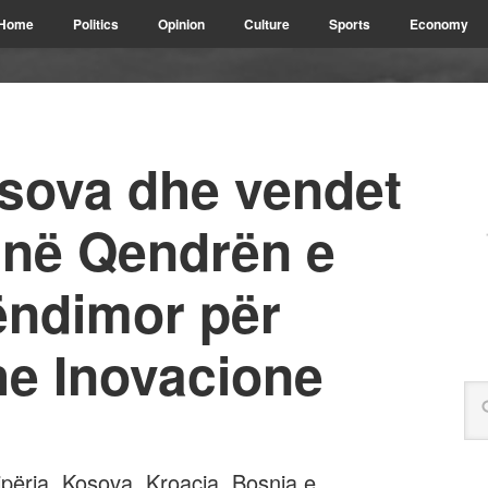
Home
Politics
Opinion
Culture
Sports
Economy
osova dhe vendet
jnë Qendrën e
ëndimor për
e Inovacione
ëria, Kosova, Kroacia, Bosnja e