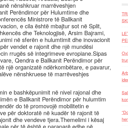
 kanë nënshkruar marrëveshjen
kanit Perëndimor për Hulumtime dhe
TR
nferencës Ministrore të Ballkanit
SK
cion, e cila është mbajtur sot në Split,
 Shkencës dhe Teknologjisë, Arsim Bajrami,
LE
nimi në sferën e hulumtimit dhe inovacionit
PE
ër vendet e rajonit dhe një mundësi
cin rrugës së integrimeve evropiane.Sipas
Oxh
sovare, Qendra e Ballkanit Perëndimor për
tru
të një organizatë ndërkombëtare, e pavarur,
 palëve nënshkruese të marrëveshjes
Arb
iden
in e bashkëpunimit në nivel rajonal dhe
Sal
imën e Ballkanit Perëndimor për hulumtim
ko
endër do të promovojë mobilitetin e
ve për doktoratë në kuadër të rajonit të
“Do
ajonit dhe vendeve tjera.Themelimi i kësaj
her
nale për të është e paraparë edhe në