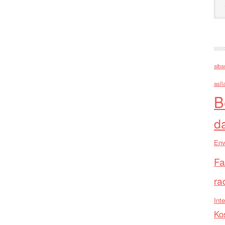
alba
asll
B
d
Env
Fa
ra
Inte
Ko