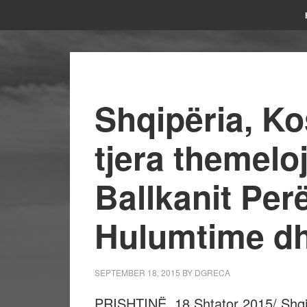
Shqipëria, K
tjera themelo
Ballkanit Per
Hulumtime dh
SEPTEMBER 18, 2015
BY
DGRECA
PRISHTINË, 18 Shtator 2015/ Shqip