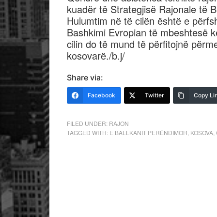
kuadër të Strategjisë Rajonale të 
Hulumtim në të cilën është e përf
Bashkimi Evropian të mbeshtesë kë
cilin do të mund të përfitojnë për
kosovarë./b.j/
Share via:
Facebook
Twitter
Copy Li
FILED UNDER:
RAJON
TAGGED WITH:
E BALLKANIT PERËNDIMOR
,
KOSOVA
,