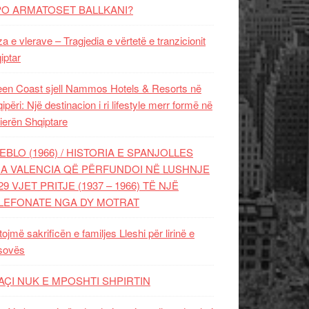
PO ARMATOSET BALLKANI?
za e vlerave – Tragjedia e vërtetë e tranzicionit
iptar
en Coast sjell Nammos Hotels & Resorts në
ipëri: Një destinacion i ri lifestyle merr formë në
ierën Shqiptare
EBLO (1966) / HISTORIA E SPANJOLLES
A VALENCIA QË PËRFUNDOI NË LUSHNJE
29 VJET PRITJE (1937 – 1966) TË NJË
LEFONATE NGA DY MOTRAT
tojmë sakrificën e familjes Lleshi për lirinë e
sovës
AÇI NUK E MPOSHTI SHPIRTIN