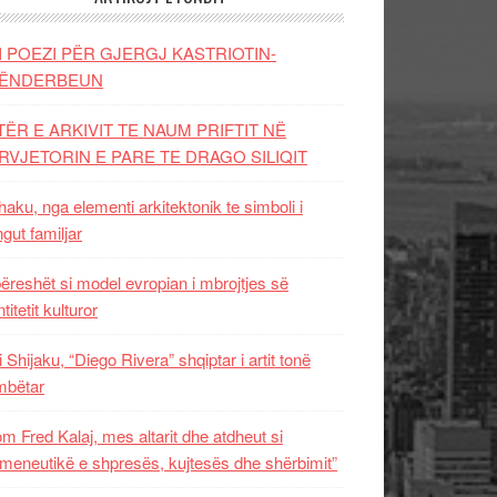
I POEZI PËR GJERGJ KASTRIOTIN-
ËNDERBEUN
TËR E ARKIVIT TE NAUM PRIFTIT NË
RVJETORIN E PARE TE DRAGO SILIQIT
aku, nga elementi arkitektonik te simboli i
ngut familjar
ëreshët si model evropian i mbrojtjes së
titetit kulturor
i Shijaku, “Diego Rivera” shqiptar i artit tonë
mbëtar
m Fred Kalaj, mes altarit dhe atdheut si
meneutikë e shpresës, kujtesës dhe shërbimit”