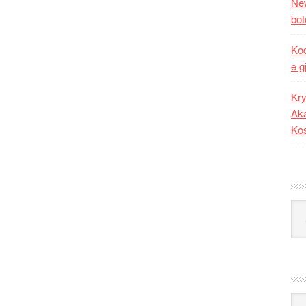
New
bot
Kod
e g
Kry
Aka
Ko
Kat
Ark