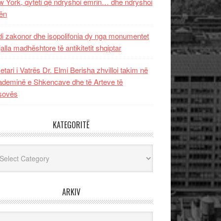
 York, qyteti që ndryshoi emrin… dhe ndryshoi
ën
i zakonor dhe isopolifonia dy nga monumentet
jalla madhështore të antikitetit shqiptar
etari i Vatrës Dr. Elmi Berisha zhvilloi takim në
deminë e Shkencave dhe të Arteve të
sovës
KATEGORITË
egoritë
ARKIV
iv