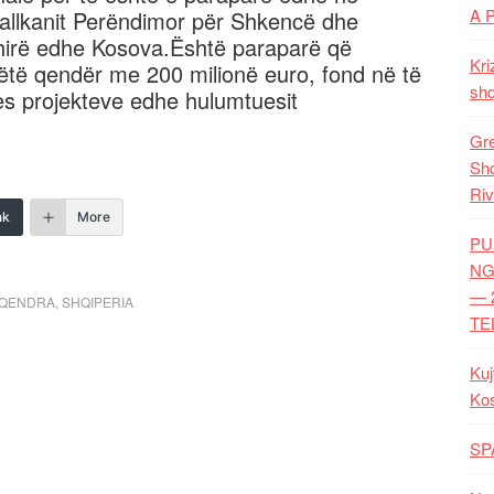
A 
Ballkanit Perëndimor për Shkencë dhe
shirë edhe Kosova.Është paraparë që
Kri
të qendër me 200 milionë euro, fond në të
shq
mes projekteve edhe hulumtuesit
Gre
Shq
Riv
nk
More
PU
NG
— 
QENDRA
,
SHQIPERIA
TE
Kuj
Ko
SP