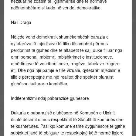
hezituar në zbatim të ligjshmërisë dhe të normave
ndërkombëtare si kudo në vendet demokratike.
Nail Draga
Në çdo vend demokratik shumëkombësh barazia e
qytetarëve të mjediseve të tilla dëshmohet përmes
përdorimit të gjuhës dhe të alfabetit të saj, duke filluar nga
emri personal, mbiemri, mbishkrimet e institucioneve,
emërtimeve të vendbanimeve, rrugëve, tabelave rrugore
etj. Dhe nga një pamje e tillë vizuale, qytetarët mjedisin e
tillë e përceptojnë me një realitet dhe spektër pluralist
gjuhësor, kulturor e kombëtar.
Indiferentizmi ndaj pabarazisë gjuhësore
Dukuria e pabarazisë gjuhësore në Komunën e Ulqinit
është dëshmi e mos respektimit të Statutit të komunës dhe
të kushtetutës. Pasi kjo komunë është dygjuhësore të gjithë
subjektet janë të obliguar te respektojnë këtë normë ligjore