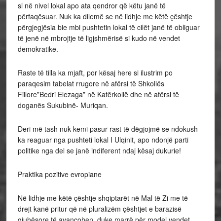
si në nivel lokal apo ata qendror që këtu janë të
përfaqësuar. Nuk ka dilemë se në lidhje me këtë çështje
përgjegjësia bie mbi pushtetin lokal të cilët janë të obliguar
të jenë në mbrojtje të ligjshmërisë si kudo në vendet
demokratike.
Raste të tilla ka mjaft, por kësaj here si ilustrim po
paraqesim tabelat rrugore në afërsi të Shkollës
Fillore”Bedri Elezaga” në Katërkollë dhe në afërsi të
doganës Sukubinë- Muriqan.
Deri më tash nuk kemi pasur rast të dëgjojmë se ndokush
ka reaguar nga pushteti lokal I Ulqinit, apo ndonjë parti
politike nga del se janë indiferent ndaj kësaj dukurie!
Praktika pozitive evropiane
Në lidhje me këtë çështje shqiptarët në Mal të Zi me të
drejt kanë pritur që në pluralizëm çështjet e barazisë
gjuhësore të avancohen, duke marrë për model vendet