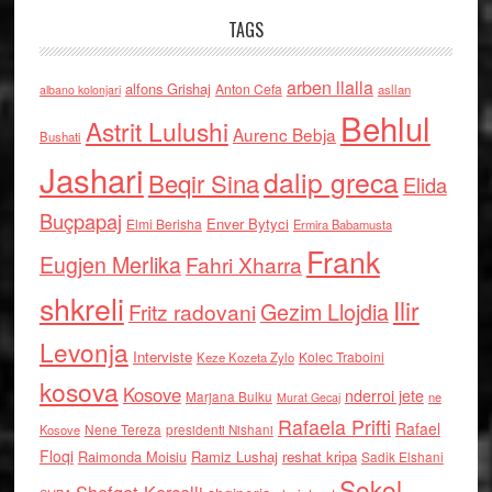
TAGS
arben llalla
alfons Grishaj
Anton Cefa
asllan
albano kolonjari
Behlul
Astrit Lulushi
Aurenc Bebja
Bushati
Jashari
dalip greca
Beqir Sina
Elida
Buçpapaj
Enver Bytyci
Elmi Berisha
Ermira Babamusta
Frank
Eugjen Merlika
Fahri Xharra
shkreli
Ilir
Gezim Llojdia
Fritz radovani
Levonja
Interviste
Kolec Traboini
Keze Kozeta Zylo
kosova
Kosove
nderroi jete
Marjana Bulku
ne
Murat Gecaj
Rafaela Prifti
Rafael
Nene Tereza
Kosove
presidenti Nishani
Floqi
Raimonda Moisiu
Ramiz Lushaj
reshat kripa
Sadik Elshani
Sokol