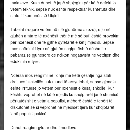
malazeze. Kush duhet të japë shpjegim për këtë defekt jo
vetëm teknik, sepse nuk është respektuar kushtetuta dhe
statuti i komunës së Ulqinit.
Tabelat rrugore vetëm në një gjuhë(malazeze), e jo në
gjuhën amtare të nxënësit thënë më së buti është provokim
për nxënësit dhe të gjithë qytetarët e këtij mjedisi. Sepse
mos shënimi i tyre në gjuhën shqipe është dëshmi e
pabarazisë gjuhësore që ndikon negativisht në vetdijën dhe
edukimin e tyre.
Ndërsa mos reagimi në lidhje me këtë çështje nga stafi
drejtues i shkollës nuk mund të arsyetohet, sepse gjendja
është irrituese jo vetëm për nxënësit e kësaj shkolle. Kur
kështu veprohet në këtë mjedis ku shqiptarët janë shumicë
përkatësisht e vetmja popullsi, atëherë është e tepërt të
diskutohet se si veprohet në mjediset tjera kur shqiptarët
janë popullsi pakicë.
Duhet reagim qytetar dhe i medieve