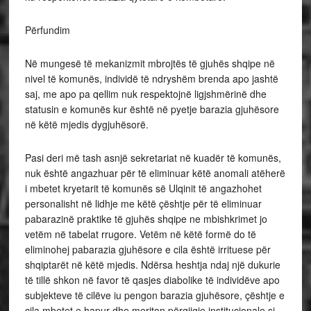
Përfundim
Në mungesë të mekanizmit mbrojtës të gjuhës shqipe në
nivel të komunës, individë të ndryshëm brenda apo jashtë
saj, me apo pa qellim nuk respektojnë ligjshmërinë dhe
statusin e komunës kur është në pyetje barazia gjuhësore
në këtë mjedis dygjuhësorë.
Pasi deri më tash asnjë sekretariat në kuadër të komunës,
nuk është angazhuar për të eliminuar këtë anomali atëherë
i mbetet kryetarit të komunës së Ulqinit të angazhohet
personalisht në lidhje me këtë çështje për të eliminuar
pabarazinë praktike të gjuhës shqipe ne mbishkrimet jo
vetëm në tabelat rrugore. Vetëm në këtë formë do të
eliminohej pabarazia gjuhësore e cila është irrituese për
shqiptarët në këtë mjedis. Ndërsa heshtja ndaj një dukurie
të tillë shkon në favor të qasjes diabolike të individëve apo
subjekteve të cilëve iu pengon barazia gjuhësore, çështje e
cila mbetet e hapur dhe meriton përgjigje institucionale si