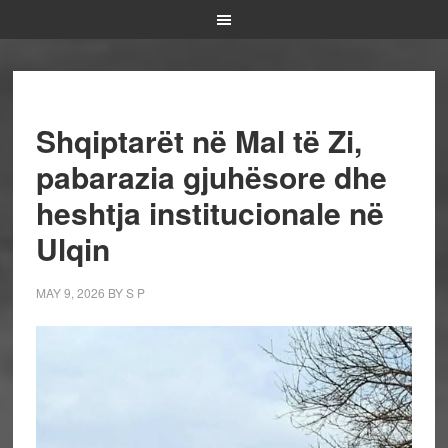
Shqiptarët në Mal të Zi,
pabarazia gjuhësore dhe
heshtja institucionale në
Ulqin
MAY 9, 2026
BY
S P