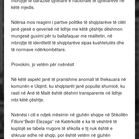
mbrojtje të barazisë qytetare e nacionale të qytetarëve në
këtë mjedis.
Ndërsa mos reagimi i partive politike të shqiptarëve të cilët
janë pjesë e qeverisë në lidhje me këtë çështje dëshmon
mungesë guximi për tu ballafaquar me realitetin, në
mbrojtje të identitetit të shqiptarëve sipas kushtetutës dhe
të normave ndërkombëtare.
Provokim, jo vetëm për nxënësit
Në këtë aspekt janë të pranishme anomali të theksuara në
komunën e Ulqinit, ku shqiptarët janë popullsi shumicë, ku
rasti në Anë të Malit është dëshmi transparente në lidhje
mbi këtë çështje.
Nxënësi i cili e ndjek mësimin në gjuhën shqipe në Shkollën
Fillore”Bedri Elezaga” në Katërkollë e ka të vështirë të
kuptojë se tabela rrugore të shkolla e tij nuk është e
shkruar edhe në shqip, por është vetëm në gjuhën