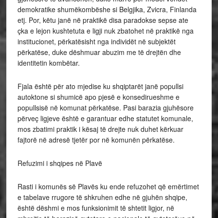
demokratike shumëkombëshe si Belgjika, Zvicra, Finlanda
etj. Por, këtu janë në praktikë disa paradokse sepse ate
çka e lejon kushtetuta e ligji nuk zbatohet në praktikë nga
institucionet, përkatësisht nga individët në subjektët
përkatëse, duke dëshmuar abuzim me të drejtën dhe
identitetin kombëtar.
Fjala është për ato mjedise ku shqiptarët janë popullsi
autoktone si shumicë apo pjesë e konsedirueshme e
popullsisë në komunat përkatëse. Pasi barazia gjuhësore
përveç ligjeve është e garantuar edhe statutet komunale,
mos zbatimi praktik i kësaj të drejte nuk duhet kërkuar
fajtorë në adresë tjetër por në komunën përkatëse.
Refuzimi i shqipes në Plavë
Rasti i komunës së Plavës ku ende refuzohet që emërtimet
e tabelave rrugore të shkruhen edhe në gjuhën shqipe,
është dëshmi e mos funksionimit të shtetit ligjor, në