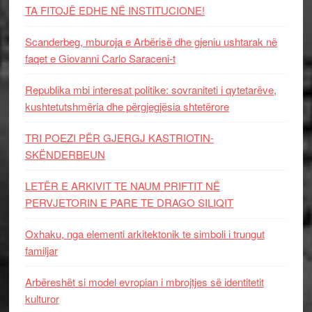
TA FITOJË EDHE NË INSTITUCIONE!
Scanderbeg, mburoja e Arbërisë dhe gjeniu ushtarak në
faqet e Giovanni Carlo Saraceni-t
Republika mbi interesat politike: sovraniteti i qytetarëve,
kushtetutshmëria dhe përgjegjësia shtetërore
TRI POEZI PËR GJERGJ KASTRIOTIN-
SKËNDERBEUN
LETËR E ARKIVIT TE NAUM PRIFTIT NË
PERVJETORIN E PARE TE DRAGO SILIQIT
Oxhaku, nga elementi arkitektonik te simboli i trungut
familjar
Arbëreshët si model evropian i mbrojtjes së identitetit
kulturor