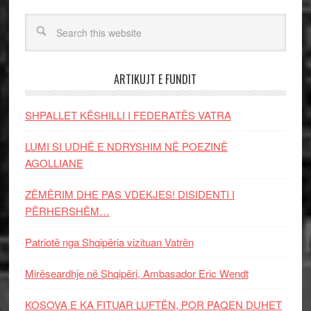
ARTIKUJT E FUNDIT
SHPALLET KËSHILLI I FEDERATËS VATRA
LUMI SI UDHË E NDRYSHIM NË POEZINË
AGOLLIANE
ZËMËRIM DHE PAS VDEKJES! DISIDENTI I
PËRHERSHËM…
Patriotë nga Shqipëria vizituan Vatrën
Mirëseardhje në Shqipëri, Ambasador Eric Wendt
KOSOVA E KA FITUAR LUFTËN, POR PAQEN DUHET