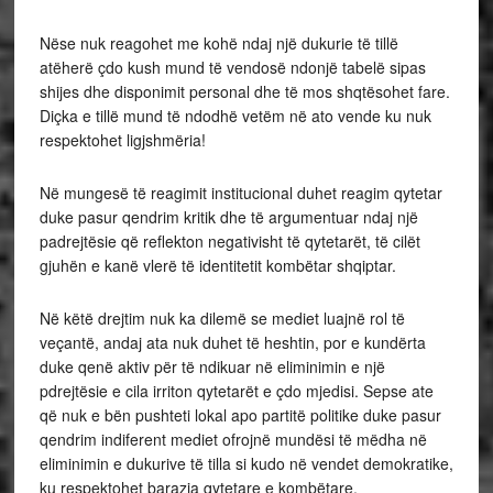
Nëse nuk reagohet me kohë ndaj një dukurie të tillë
atëherë çdo kush mund të vendosë ndonjë tabelë sipas
shijes dhe disponimit personal dhe të mos shqtësohet fare.
Diçka e tillë mund të ndodhë vetëm në ato vende ku nuk
respektohet ligjshmëria!
Në mungesë të reagimit institucional duhet reagim qytetar
duke pasur qendrim kritik dhe të argumentuar ndaj një
padrejtësie që reflekton negativisht të qytetarët, të cilët
gjuhën e kanë vlerë të identitetit kombëtar shqiptar.
Në këtë drejtim nuk ka dilemë se mediet luajnë rol të
veçantë, andaj ata nuk duhet të heshtin, por e kundërta
duke qenë aktiv për të ndikuar në eliminimin e një
pdrejtësie e cila irriton qytetarët e çdo mjedisi. Sepse ate
që nuk e bën pushteti lokal apo partitë politike duke pasur
qendrim indiferent mediet ofrojnë mundësi të mëdha në
eliminimin e dukurive të tilla si kudo në vendet demokratike,
ku respektohet barazia qytetare e kombëtare.