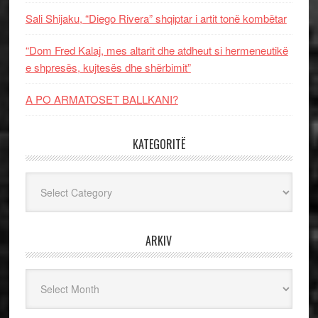
Sali Shijaku, “Diego Rivera” shqiptar i artit tonë kombëtar
“Dom Fred Kalaj, mes altarit dhe atdheut si hermeneutikë
e shpresës, kujtesës dhe shërbimit”
A PO ARMATOSET BALLKANI?
KATEGORITË
Kategoritë
ARKIV
Arkiv