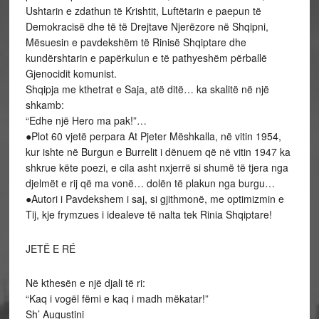
Ushtarin e zdathun të Krishtit, Luftëtarin e paepun të
Demokracisë dhe të të Drejtave Njerëzore në Shqipni,
Mësuesin e pavdekshëm të Rinisë Shqiptare dhe
kundërshtarin e papërkulun e të pathyeshëm përballë
Gjenocidit komunist.
Shqipja me kthetrat e Saja, atë ditë… ka skalitë në një
shkamb:
“Edhe një Hero ma pak!”…
●Plot 60 vjetë perpara At Pjeter Mëshkalla, në vitin 1954,
kur ishte në Burgun e Burrelit i dënuem që në vitin 1947 ka
shkrue këte poezi, e cila asht nxjerrë si shumë të tjera nga
djelmët e rij që ma vonë… dolën të plakun nga burgu…
●Autori i Pavdekshem i saj, si gjithmonë, me optimizmin e
Tij, kje frymzues i idealeve të nalta tek Rinia Shqiptare!
JETË E RÉ
Në kthesën e një djali të ri:
“Kaq i vogël fëmi e kaq i madh mëkatar!”
Sh’ Augustini