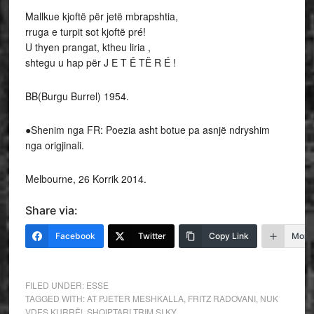
Mallkue kjoftë për jetë mbrapshtia,
rruga e turpit sot kjoftë pré!
U thyen prangat, ktheu liria ,
shtegu u hap për J E T Ë TË R É !
BB(Burgu Burrel) 1954.
●Shenim nga FR: Poezia asht botue pa asnjë ndryshim
nga origjinali.
Melbourne, 26 Korrik 2014.
Share via:
Facebook
Twitter
Copy Link
More
FILED UNDER:
ESSE
TAGGED WITH:
AT PJETER MESHKALLA
,
FRITZ RADOVANI
,
NUK
VDES KURRË!
,
SHQIPTARI TRIM SI KY