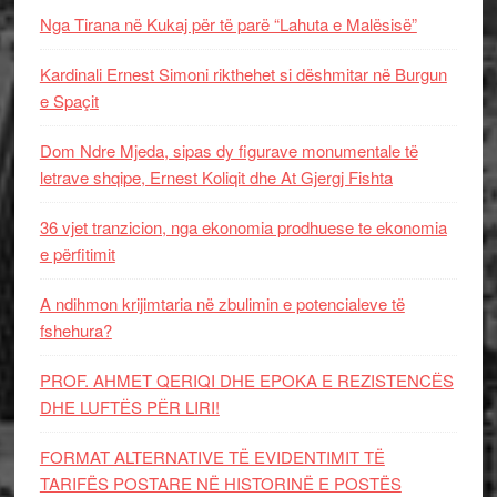
Nga Tirana në Kukaj për të parë “Lahuta e Malësisë”
Kardinali Ernest Simoni rikthehet si dëshmitar në Burgun
e Spaçit
Dom Ndre Mjeda, sipas dy figurave monumentale të
letrave shqipe, Ernest Koliqit dhe At Gjergj Fishta
36 vjet tranzicion, nga ekonomia prodhuese te ekonomia
e përfitimit
A ndihmon krijimtaria në zbulimin e potencialeve të
fshehura?
PROF. AHMET QERIQI DHE EPOKA E REZISTENCЁS
DHE LUFTЁS PЁR LIRI!
FORMAT ALTERNATIVE TË EVIDENTIMIT TË
TARIFËS POSTARE NË HISTORINË E POSTËS