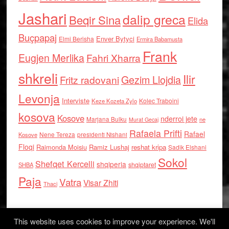
Jashari
dalip greca
Beqir Sina
Elida
Buçpapaj
Enver Bytyci
Elmi Berisha
Ermira Babamusta
Frank
Eugjen Merlika
Fahri Xharra
shkreli
Ilir
Gezim Llojdia
Fritz radovani
Levonja
Interviste
Kolec Traboini
Keze Kozeta Zylo
kosova
Kosove
nderroi jete
Marjana Bulku
ne
Murat Gecaj
Rafaela Prifti
Rafael
Nene Tereza
Kosove
presidenti Nishani
Floqi
Raimonda Moisiu
Ramiz Lushaj
reshat kripa
Sadik Elshani
Sokol
Shefqet Kercelli
shqiperia
shqiptaret
SHBA
Paja
Vatra
Visar Zhiti
Thaci
This website uses cookies to improve your experience. We'll