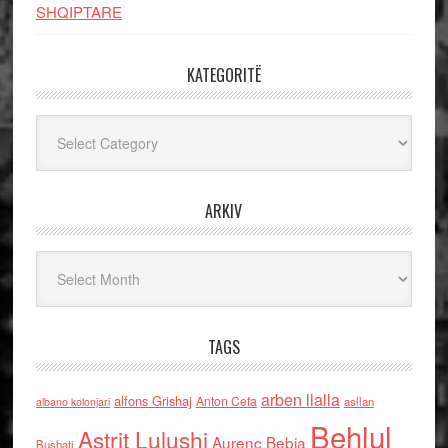
SHQIPTARE
KATEGORITË
Kategoritë
ARKIV
Arkiv
TAGS
arben llalla
alfons Grishaj
Anton Cefa
asllan
albano kolonjari
Behlul
Astrit Lulushi
Aurenc Bebja
Bushati