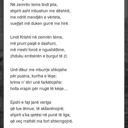
Në zemrën teme lindi jeta,
shpirti asht mbushun me dëshirë,
me ndriti mendjën e vërteta,
vuejtjet më duken gurrë me hirë.
Lindi Krishti në zemrën téme,
më pruni paqë e dashuni,
më rreshi forcë e ngushëllime,
zhduku errësinën e burgut të zi.
Unë dikur me mburrje shkojshe
për pusina, kurtha e léqe;
krime n’ têrr unë farkëtojshe:
holla vrapin për rrugë të kéqe…
Epshi e faji janë veriga
që tue lëmue, të skllavënojnë;
shpirti s’ka qetësi në punë të liga,
që veç rrathët ma fort shterngojnë.