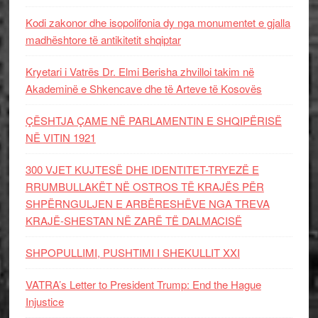
Kodi zakonor dhe isopolifonia dy nga monumentet e gjalla
madhështore të antikitetit shqiptar
Kryetari i Vatrës Dr. Elmi Berisha zhvilloi takim në
Akademinë e Shkencave dhe të Arteve të Kosovës
ÇËSHTJA ÇAME NË PARLAMENTIN E SHQIPËRISË
NË VITIN 1921
300 VJET KUJTESË DHE IDENTITET-TRYEZË E
RRUMBULLAKËT NË OSTROS TË KRAJËS PËR
SHPËRNGULJEN E ARBËRESHËVE NGA TREVA
KRAJË-SHESTAN NË ZARË TË DALMACISË
SHPOPULLIMI, PUSHTIMI I SHEKULLIT XXI
VATRA’s Letter to President Trump: End the Hague
Injustice