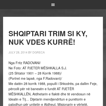
SHQIPTARI TRIM SI KY,
NUK VDES KURRË!
JULY 28, 2014
BY
DGRECA
Nga Fritz RADOVANI/
Ne Foto: AT PJETER MËSHKALLA S.J.
(25 Shtator 1901 – 28 Korrik 1988)/
(Portret me lapsë, nga F.Radovani)/
Me datën 28 korrik 1988, populli i Shkodrës, pa dallim Feje,
përcolli për në banesën e fundit AT PJETËR
MËSHKALLËN, Atdhetarin e flaktë dhe të vendosun në
Idealin e Tij… Dijetarin mendjendritun e punëtorin e
palodhun për unitetin e Atdheut, Misionarin e vërtetë,