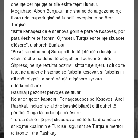
dhe një për një gjë të tillë është tejet i lumtur.
Megjithatë, Albert Bunjakun më shumë do ta gëzonte një
fitore ndaj superfuqisë së futbollit evropian e botëror,
Turqisë.
“Ishte kënaqësi që e shënova golin e parë të Kosovës, por
pata dëshirë të fitonim. Gjithsesi, Turqia është një skuadër
cilësore”, u shpreh Bunjaku.
“Besoj se edhe ndaj Senegalit do të jetë një ndeshje e
vështirë dhe ne duhet të përgatitemi edhe më mirë.
Shpresoj në një rezultat pozitiv”, shtoi tutje njeriu i cili do të
futet në analet e historisë së futbollit kosovar, si futbollisti i
cili shënoi golin e parë në një miqësore zyrtare
ndërkombëtare.
Rashkaj i gëzohet përvojës së fituar
Në anën tjetër, kapiteni i Përfaqësueses së Kosovës, Anel
Rashkaj, theksoi se ai dhe bashkëlojtarët e tij duhet të
përfitojnë nga kjo ndeshje miqësore.
“Turqia është një prej skuadrave më të forta dhe nëse e
shikojmë kualitetin e Turqisë, sigurisht se Turqia e meritoi
të fitonte”, tha Rashkaj.