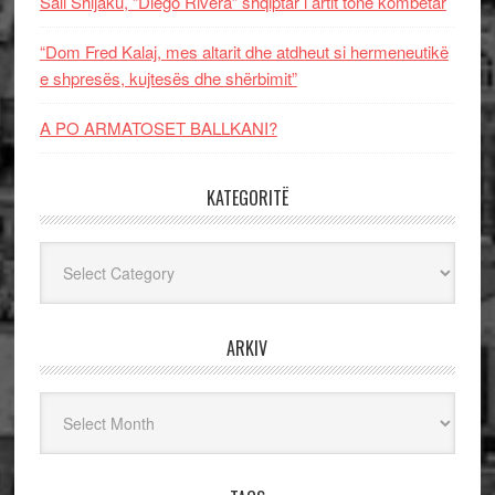
Sali Shijaku, “Diego Rivera” shqiptar i artit tonë kombëtar
“Dom Fred Kalaj, mes altarit dhe atdheut si hermeneutikë
e shpresës, kujtesës dhe shërbimit”
A PO ARMATOSET BALLKANI?
KATEGORITË
Kategoritë
ARKIV
Arkiv