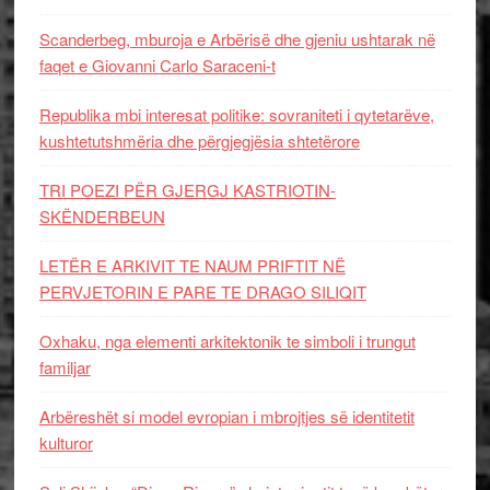
Scanderbeg, mburoja e Arbërisë dhe gjeniu ushtarak në
faqet e Giovanni Carlo Saraceni-t
Republika mbi interesat politike: sovraniteti i qytetarëve,
kushtetutshmëria dhe përgjegjësia shtetërore
TRI POEZI PËR GJERGJ KASTRIOTIN-
SKËNDERBEUN
LETËR E ARKIVIT TE NAUM PRIFTIT NË
PERVJETORIN E PARE TE DRAGO SILIQIT
Oxhaku, nga elementi arkitektonik te simboli i trungut
familjar
Arbëreshët si model evropian i mbrojtjes së identitetit
kulturor