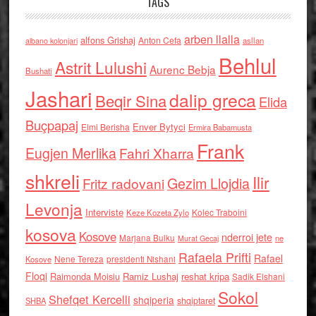
TAGS
arben llalla
alfons Grishaj
Anton Cefa
asllan
albano kolonjari
Behlul
Astrit Lulushi
Aurenc Bebja
Bushati
Jashari
dalip greca
Beqir Sina
Elida
Buçpapaj
Enver Bytyci
Elmi Berisha
Ermira Babamusta
Frank
Eugjen Merlika
Fahri Xharra
shkreli
Ilir
Gezim Llojdia
Fritz radovani
Levonja
Interviste
Kolec Traboini
Keze Kozeta Zylo
kosova
Kosove
nderroi jete
Marjana Bulku
ne
Murat Gecaj
Rafaela Prifti
Rafael
Nene Tereza
Kosove
presidenti Nishani
Floqi
Raimonda Moisiu
Ramiz Lushaj
reshat kripa
Sadik Elshani
Sokol
Shefqet Kercelli
shqiperia
shqiptaret
SHBA