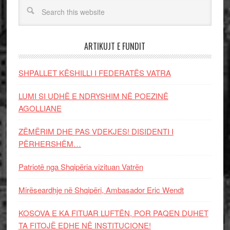
ARTIKUJT E FUNDIT
SHPALLET KËSHILLI I FEDERATËS VATRA
LUMI SI UDHË E NDRYSHIM NË POEZINË
AGOLLIANE
ZËMËRIM DHE PAS VDEKJES! DISIDENTI I
PËRHERSHËM…
Patriotë nga Shqipëria vizituan Vatrën
Mirëseardhje në Shqipëri, Ambasador Eric Wendt
KOSOVA E KA FITUAR LUFTËN, POR PAQEN DUHET
TA FITOJË EDHE NË INSTITUCIONE!