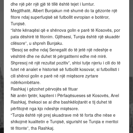
dhe një për një gjë të tillë është tejet i lumtur.
Megjithatë, Albert Bunjakun më shumë do ta gëzonte një
fitore ndaj superfuqisë së futbollit evropian e botëror,
Turqisë.
“Ishte kënaqësi që e shënova golin e parë të Kosovës, por
pata dëshirë të fitonim. Gjithsesi, Turqia është një skuadër
cilësore”, u shpreh Bunjaku.
“Besoj se edhe ndaj Senegalit do të jetë një ndeshje e
vështirë dhe ne duhet të përgatitemi edhe më mirë.
Shpresoj në një rezultat pozitiv”, shtoi tutje njeriu i cili do të
futet në analet e historisë së futbollit kosovar, si futbollisti i
cili shënoi golin e parë në një miqësore zyrtare
ndërkombëtare.
Rashkaj i gëzohet përvojës së fituar
Në anën tjetër, kapiteni i Përfaqësueses së Kosovës, Anel
Rashkaj, theksoi se ai dhe bashkëlojtarët e tij duhet të
përfitojnë nga kjo ndeshje miqësore.
“Turqia është një prej skuadrave më të forta dhe nëse e
shikojmë kualitetin e Turqisë, sigurisht se Turqia e meritoi
të fitonte”, tha Rashkaj.