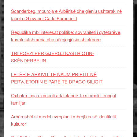
Scanderbeg, mburoja e Arbërisë dhe gjeniu ushtarak në
faqet e Giovanni Carlo Saraceni-t
Republika mbi interesat politike: sovraniteti i qytetarëve,
kushtetutshmëria dhe përgjegjësia shtetërore
TRI POEZI PËR GJERGJ KASTRIOTIN-
SKËNDERBEUN
LETËR E ARKIVIT TE NAUM PRIFTIT NË
PERVJETORIN E PARE TE DRAGO SILIQIT
Oxhaku, nga elementi arkitektonik te simboli i trungut
familjar
Arbëreshët si model evropian i mbrojtjes së identitetit
kulturor