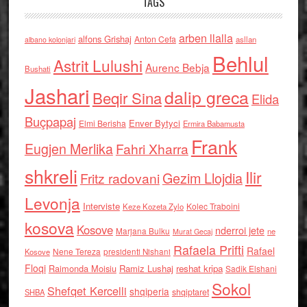
TAGS
arben llalla
alfons Grishaj
Anton Cefa
asllan
albano kolonjari
Behlul
Astrit Lulushi
Aurenc Bebja
Bushati
Jashari
dalip greca
Beqir Sina
Elida
Buçpapaj
Enver Bytyci
Elmi Berisha
Ermira Babamusta
Frank
Eugjen Merlika
Fahri Xharra
shkreli
Ilir
Gezim Llojdia
Fritz radovani
Levonja
Interviste
Kolec Traboini
Keze Kozeta Zylo
kosova
Kosove
nderroi jete
Marjana Bulku
ne
Murat Gecaj
Rafaela Prifti
Rafael
Nene Tereza
Kosove
presidenti Nishani
Floqi
Raimonda Moisiu
Ramiz Lushaj
reshat kripa
Sadik Elshani
Sokol
Shefqet Kercelli
shqiperia
shqiptaret
SHBA