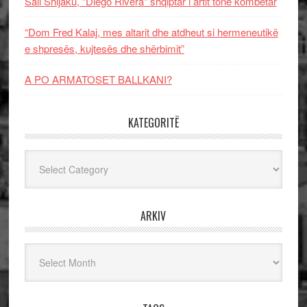
Sali Shijaku, “Diego Rivera” shqiptar i artit tonë kombëtar
“Dom Fred Kalaj, mes altarit dhe atdheut si hermeneutikë
e shpresës, kujtesës dhe shërbimit”
A PO ARMATOSET BALLKANI?
KATEGORITË
Kategoritë
ARKIV
Arkiv