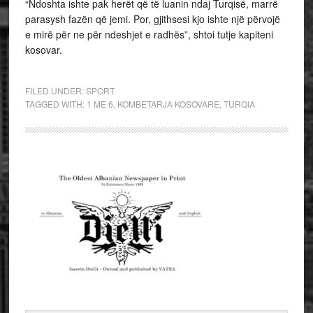
“Ndoshta ishte pak herët që të luanin ndaj Turqisë, marrë
parasysh fazën që jemi. Por, gjithsesi kjo ishte një përvojë
e mirë për ne për ndeshjet e radhës”, shtoi tutje kapiteni
kosovar.
FILED UNDER:
SPORT
TAGGED WITH:
1 ME 6
,
KOMBETARJA KOSOVARE
,
TURQIA