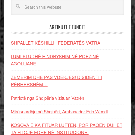
ARTIKUJT E FUNDIT
SHPALLET KËSHILLI I FEDERATËS VATRA
LUMI SI UDHË E NDRYSHIM NË POEZINË
AGOLLIANE
ZËMËRIM DHE PAS VDEKJES! DISIDENTI I
PËRHERSHËM…
Patriotë nga Shqipëria vizituan Vatrën
Mirëseardhje në Shqipëri, Ambasador Eric Wendt
KOSOVA E KA FITUAR LUFTËN, POR PAQEN DUHET
TA FITOJË EDHE NË INSTITUCIONE!