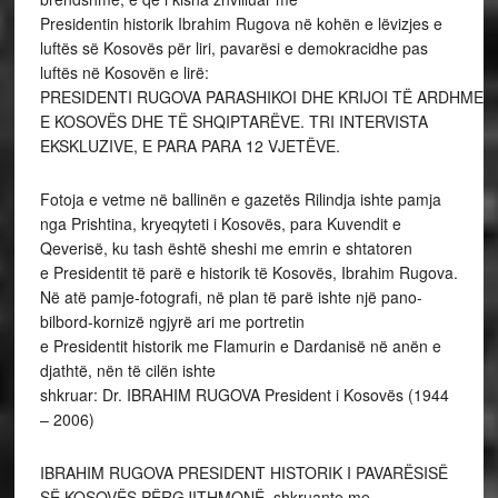
Presidentin historik Ibrahim Rugova në kohën e lëvizjes e
luftës së Kosovës për liri, pavarësi e demokracidhe pas
luftës në Kosovën e lirë:
PRESIDENTI RUGOVA PARASHIKOI DHE KRIJOI TË ARDHMEN
E KOSOVËS DHE TË SHQIPTARËVE. TRI INTERVISTA
EKSKLUZIVE, E PARA PARA 12 VJETËVE.
Fotoja e vetme në ballinën e gazetës Rilindja ishte pamja
nga Prishtina, kryeqyteti i Kosovës, para Kuvendit e
Qeverisë, ku tash është sheshi me emrin e shtatoren
e Presidentit të parë e historik të Kosovës, Ibrahim Rugova.
Në atë pamje-fotografi, në plan të parë ishte një pano-
bilbord-kornizë ngjyrë ari me portretin
e Presidentit historik me Flamurin e Dardanisë në anën e
djathtë, nën të cilën ishte
shkruar: Dr. IBRAHIM RUGOVA President i Kosovës (1944
– 2006)
IBRAHIM RUGOVA PRESIDENT HISTORIK I PAVARËSISË
SË KOSOVËS PËRGJITHMONË, shkruante me