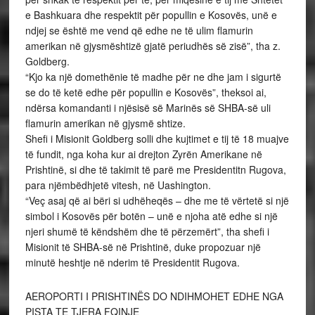
e Bashkuara dhe respektit për popullin e Kosovës, unë e
ndjej se është me vend që edhe ne të ulim flamurin
amerikan në gjysmështizë gjatë periudhës së zisë”, tha z.
Goldberg.
“Kjo ka një domethënie të madhe për ne dhe jam i sigurtë
se do të ketë edhe për popullin e Kosovës”, theksoi ai,
ndërsa komandanti i njësisë së Marinës së SHBA-së uli
flamurin amerikan në gjysmë shtize.
Shefi i Misionit Goldberg solli dhe kujtimet e tij të 18 muajve
të fundit, nga koha kur ai drejton Zyrën Amerikane në
Prishtinë, si dhe të takimit të parë me Presidentitn Rugova,
para njëmbëdhjetë vitesh, në Uashington.
“Veç asaj që ai bëri si udhëheqës – dhe me të vërtetë si një
simbol i Kosovës për botën – unë e njoha atë edhe si një
njeri shumë të këndshëm dhe të përzemërt”, tha shefi i
Misionit të SHBA-së në Prishtinë, duke propozuar një
minutë heshtje në nderim të Presidentit Rugova.
AEROPORTI I PRISHTINËS DO NDIHMOHET EDHE NGA
PISTA TE TJERA FQINJE