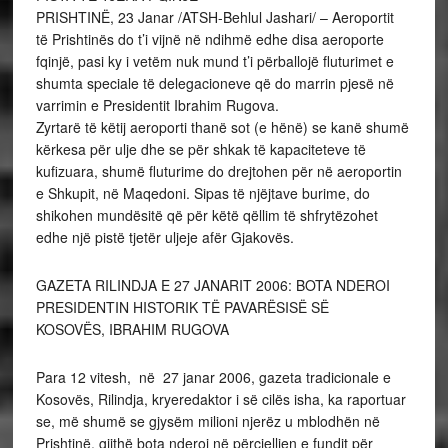
PRISHTINË, 23 Janar /ATSH-Behlul Jashari/ – Aeroportit
të Prishtinës do t’i vijnë në ndihmë edhe disa aeroporte
fqinjë, pasi ky i vetëm nuk mund t’i përballojë fluturimet e
shumta speciale të delegacioneve që do marrin pjesë në
varrimin e Presidentit Ibrahim Rugova.
Zyrtarë të këtij aeroporti thanë sot (e hënë) se kanë shumë
kërkesa për ulje dhe se për shkak të kapaciteteve të
kufizuara, shumë fluturime do drejtohen për në aeroportin
e Shkupit, në Maqedoni. Sipas të njëjtave burime, do
shikohen mundësitë që për këtë qëllim të shfrytëzohet
edhe një pistë tjetër uljeje afër Gjakovës.
GAZETA RILINDJA E 27 JANARIT 2006: BOTA NDEROI
PRESIDENTIN HISTORIK TË PAVARËSISË SË
KOSOVËS, IBRAHIM RUGOVA
Para 12 vitesh, në 27 janar 2006, gazeta tradicionale e
Kosovës, Rilindja, kryeredaktor i së cilës isha, ka raportuar
se, më shumë se gjysëm milioni njerëz u mblodhën në
Prishtinë, gjithë bota nderoi në përcjelljen e fundit për