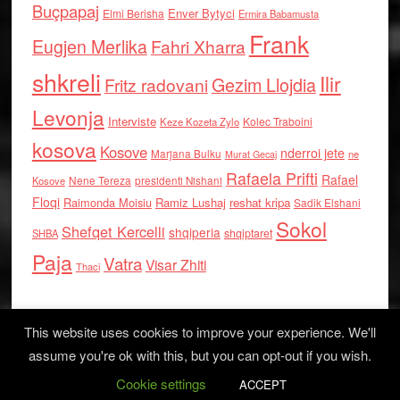
Buçpapaj
Enver Bytyci
Elmi Berisha
Ermira Babamusta
Frank
Eugjen Merlika
Fahri Xharra
shkreli
Ilir
Gezim Llojdia
Fritz radovani
Levonja
Interviste
Kolec Traboini
Keze Kozeta Zylo
kosova
Kosove
nderroi jete
Marjana Bulku
ne
Murat Gecaj
Rafaela Prifti
Rafael
Nene Tereza
Kosove
presidenti Nishani
Floqi
Raimonda Moisiu
Ramiz Lushaj
reshat kripa
Sadik Elshani
Sokol
Shefqet Kercelli
shqiperia
shqiptaret
SHBA
Paja
Vatra
Visar Zhiti
Thaci
This website uses cookies to improve your experience. We'll
assume you're ok with this, but you can opt-out if you wish.
Cookie settings
Log in
ACCEPT