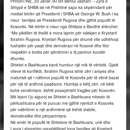
PRISHTINE, 23 Janar /ATSH Behlul Jashari/ – Zyra e
Shtypit e SHBA-së në Prishtinë sapo ka shpërndarë për
mediat letrën që Presidenti i SHBA-së George W. Bush i ka
nisur familjes së Presidentit Rugova dhe gjithë popullit të
Kosovës. Në letrën e nisur nga Shtëpia e Bardhë shkruhet:
“Me pikëllim të thellë e mora lajmin për vdekjen e Kryetarit
Ibrahim Rugova. Kryetari Rugova për shumë vite udhëhoqi
fushatën për paqë dhe demokraci në Kosovë dhe fitoi
respektin e botës për qëndrimin e tij parimor kundër
dhunës.
Shtetet e Bashkuara kanë humbur një mik të vërtetë. Gjatë
viteve të konfliktit, Ibrahim Rugova ishte zëri i arsyes dhe
maturisë që i ndihmoi popullit të Kosovës për të vënë bazat
për një të ardhme paqësore. Humbja e këtij zëri, në këtë
kohë vendimtare, është posaçërisht tragjike për Kosovën.
Më lejoni t’ju siguroj se Shtetet e Bashkuara mbesin të
përkushtuara për të punuar me gjithë njerëzit e Kosovës
për ndërtimin e një ardhmërie që është stabile,
demokratike dhe përparimtare.
Në emër të popullit të Shteteve të Bashkuara, unë dhe
Laura i shprehim ngushëllimet tona familjes së Kryetarit