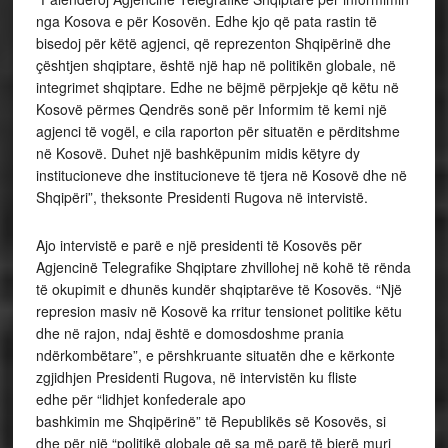
nga Kosova e për Kosovën. Edhe kjo që pata rastin të
bisedoj për këtë agjenci, që reprezenton Shqipërinë dhe
çështjen shqiptare, është një hap në politikën globale, në
integrimet shqiptare. Edhe ne bëjmë përpjekje që këtu në
Kosovë përmes Qendrës sonë për Informim të kemi një
agjenci të vogël, e cila raporton për situatën e përditshme
në Kosovë. Duhet një bashkëpunim midis këtyre dy
institucioneve dhe institucioneve të tjera në Kosovë dhe në
Shqipëri”, theksonte Presidenti Rugova në intervistë.
Ajo intervistë e parë e një presidenti të Kosovës për
Agjencinë Telegrafike Shqiptare zhvillohej në kohë të rënda
të okupimit e dhunës kundër shqiptarëve të Kosovës. “Një
represion masiv në Kosovë ka rritur tensionet politike këtu
dhe në rajon, ndaj është e domosdoshme prania
ndërkombëtare”, e përshkruante situatën dhe e kërkonte
zgjidhjen Presidenti Rugova, në intervistën ku fliste
edhe për “lidhjet konfederale apo
bashkimin me Shqipërinë” të Republikës së Kosovës, si
dhe për një “politikë globale që sa më parë të bjerë muri