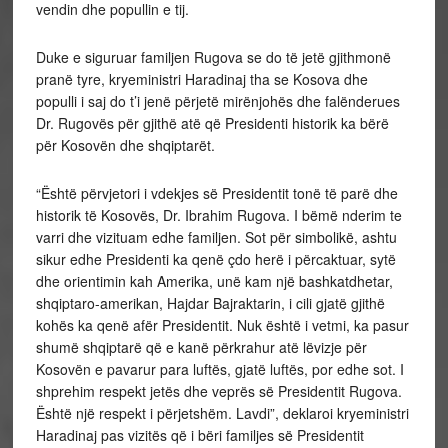
vendin dhe popullin e tij.
Duke e siguruar familjen Rugova se do të jetë gjithmonë
pranë tyre, kryeministri Haradinaj tha se Kosova dhe
populli i saj do t’i jenë përjetë mirënjohës dhe falënderues
Dr. Rugovës për gjithë atë që Presidenti historik ka bërë
për Kosovën dhe shqiptarët.
“Është përvjetori i vdekjes së Presidentit tonë të parë dhe
historik të Kosovës, Dr. Ibrahim Rugova. I bëmë nderim te
varri dhe vizituam edhe familjen. Sot për simbolikë, ashtu
sikur edhe Presidenti ka qenë çdo herë i përcaktuar, sytë
dhe orientimin kah Amerika, unë kam një bashkatdhetar,
shqiptaro-amerikan, Hajdar Bajraktarin, i cili gjatë gjithë
kohës ka qenë afër Presidentit. Nuk është i vetmi, ka pasur
shumë shqiptarë që e kanë përkrahur atë lëvizje për
Kosovën e pavarur para luftës, gjatë luftës, por edhe sot. I
shprehim respekt jetës dhe veprës së Presidentit Rugova.
Është një respekt i përjetshëm. Lavdi”, deklaroi kryeministri
Haradinaj pas vizitës që i bëri familjes së Presidentit