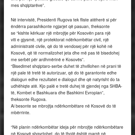
mes shqiptarëve”.
Në intervistë, Presidenti Rugova tek fliste atëherë si për
ëndërra parashikonte ngjarjet që pasuan, theksonte
se “kishte kërkuar një mbrojtje për Kosovën para një
viti e gjysmë, një protektorat ndërkombëtar civil, një
administratë civile, që do të vendosej për një kohë në
Kosovë, që të normalizohet jeta dhe më pas të bisedohej
me serbët për ardhmërinë e Kosovës”.
“Bisedimet shqiptaro-serbe duhet të zhvillohen në prani të
një pale të tretë të autorizuar, që do të garantonte edhe
dialogun edhe rezultatet e dialogut dhe që natyrisht do ta
udhëhiqte atë. Kjo palë e tretë duhej të gjendej nga SHBA-
të, Kombet e Bashkuara dhe Bashkimi Evropian”,
theksonte Rugova.
Ai besonte se mbrojtja ndërkombëtare në Kosovë do të
mbërrinte.
“Në planin ndërkombëtar ideja për mbrojtje ndërkombëtare
në Kosovë shqyrtohet, do të thotë është marrë në