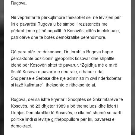
Rugova.
Në veprimtaritë përkujtimore theksohet se në lëvizjen për
liri e pavarësi Rugova u bë simbol i rezistencës me
përkrahjen e gjithë popullit të Kosovës, elitës intelektuale,
patriotëve dhe të botës demokratike perëndimore.
Që para afër tre dekadave, Dr. Ibrahim Rugova hapur
përcaktonte pozicionin gjeopolitik kosovar dhe shpallte
idenë për Kosovën shtet të pavarur. “Zgjidhja më e mirë
është Kosova e pavarur e neutrale, e hapur ndaj
Shqipërisë e Serbisë dhe një administrim civil ndërkobëtar
si fazë kalimtare”, theksonte e ritheksonte ai.
Rugova, derisa ishte kryetar i Shoqatës së Shkrimtarëve të
Kosovës, në 23 dhjetor 1989 u bë themeluesi dhe lideri i
Lidhjes Demokratike të Kosovës, e cila më shumë se parti
politike lindi si lëvizje gjithëpopullore për liri, pavarësi e
demokraci.