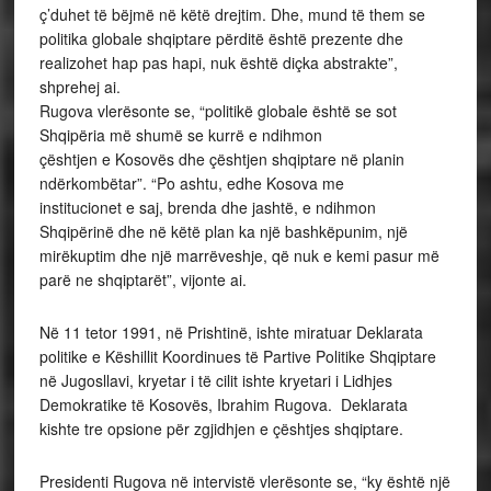
ç’duhet të bëjmë në këtë drejtim. Dhe, mund të them se
politika globale shqiptare përditë është prezente dhe
realizohet hap pas hapi, nuk është diçka abstrakte”,
shprehej ai.
Rugova vlerësonte se, “politikë globale është se sot
Shqipëria më shumë se kurrë e ndihmon
çështjen e Kosovës dhe çështjen shqiptare në planin
ndërkombëtar”. “Po ashtu, edhe Kosova me
institucionet e saj, brenda dhe jashtë, e ndihmon
Shqipërinë dhe në këtë plan ka një bashkëpunim, një
mirëkuptim dhe një marrëveshje, që nuk e kemi pasur më
parë ne shqiptarët”, vijonte ai.
Në 11 tetor 1991, në Prishtinë, ishte miratuar Deklarata
politike e Këshillit Koordinues të Partive Politike Shqiptare
në Jugosllavi, kryetar i të cilit ishte kryetari i Lidhjes
Demokratike të Kosovës, Ibrahim Rugova. Deklarata
kishte tre opsione për zgjidhjen e çështjes shqiptare.
Presidenti Rugova në intervistë vlerësonte se, “ky është një