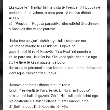
Eksluzive te “Rilindja” tri intervista të Presidentit Rugova në
periudha të ndryshme, e para para 12 vjetëve dhënë
ATSH-
së: “Presidenti Rugova parashikoi dhe ndërtoi të ardhmen
e Kosovës dhe të shqiptarëve”.
“Koha ime po vjen”, është kryetitulli i shoqruar me
një foto të madhe të Presidentit Rugova në
gazetën më të re të Kosovës “Iliria Post” në numrin e
saj të parë sot. “Kur flet loti s’ka vend fjala” është një nga
titujt e tjerë të kësaj gazete, që boton
deklarata të përsonaliteteve kombëtare e ndërkombëtare që
vlerësojnë Presidentin Rugova.
“Kosova dhe bota i dhanë lamtumirën e
fundit Presidentit të Pavarësisë, Dr. Ibrahim Rugova”,
shkruan në ballinë gazeta “Zëri”. Një titull tjetër është nga
një deklaratë e Havier Solanës: “Jam i mahnitur me
dinjitetin e popullit të Kosovës në këto