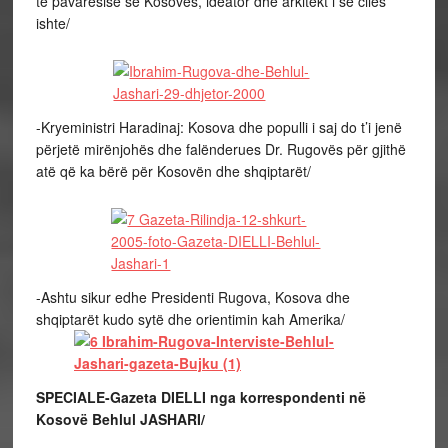
të pavarësisë së Kosovës, ideator dhe arkitekt i së cilës
ishte/
-Kryeministri Haradinaj: Kosova dhe populli i saj do t’i jenë
përjetë mirënjohës dhe falënderues Dr. Rugovës për gjithë
atë që ka bërë për Kosovën dhe shqiptarët/
-Ashtu sikur edhe Presidenti Rugova, Kosova dhe
shqiptarët kudo sytë dhe orientimin kah Amerika/
SPECIALE-Gazeta DIELLI nga korrespondenti në
Kosovë Behlul JASHARI/