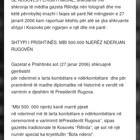
shkronja të mëdha gazeta Rilindja nën fotografi dhe me
këtë përmbyllej imazhi i faqes së parë.Në mëngjesin e 27
janarit 2006 kam raportuar kështu për atë se çka shkruante
shtypi i Kosovës për ngjarjen e një dite më parë:
SHTYPI I PRISHTINËS: MBI 500.000 NJERËZ NDERUAN
RUGOVËN
Gazetat e Prishtinës sot (27 janar 2006) shkruajnë
gjerësisht
për nderimet e larta kombëtare e ndërkombëtare dhe për
praninëmë të madhe diplomatike në historinë e vendit në
varrimin e djeshëm të Presidentit Rugova.
“Mbi 500. 000 njerëz kanë marrë pjesë
në nderimet më të larta kombëtare e ndërkombëtare në
ceremoninë e varimimit tëPresidentit Rugova”, sipas
gazetës tradicionale të Kosovës “Rilinda”, që sot në një
numër special ka kryetitullin “Bota nderoi”.