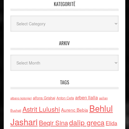
KATEGORITË
Kategoritë
ARKIV
Arkiv
TAGS
arben llalla
alfons Grishaj
Anton Cefa
asllan
albano kolonjari
Behlul
Astrit Lulushi
Aurenc Bebja
Bushati
Jashari
dalip greca
Beqir Sina
Elida