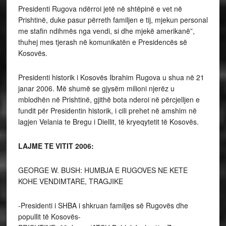
Presidenti Rugova ndërroi jetë në shtëpinë e vet në
Prishtinë, duke pasur përreth familjen e tij, mjekun personal
me stafin ndihmës nga vendi, si dhe mjekë amerikanë”,
thuhej mes tjerash në komunikatën e Presidencës së
Kosovës.
Presidenti historik i Kosovës Ibrahim Rugova u shua në 21
janar 2006. Më shumë se gjysëm milioni njerëz u
mblodhën në Prishtinë, gjithë bota nderoi në përcjelljen e
fundit për Presidentin historik, i cili prehet në amshim në
lagjen Velania te Bregu i Diellit, të kryeqytetit të Kosovës.
LAJME TE VITIT 2006:
GEORGE W. BUSH: HUMBJA E RUGOVES NE KETE
KOHE VENDIMTARE, TRAGJIKE
-Presidenti i SHBA i shkruan familjes së Rugovës dhe
popullit të Kosovës-