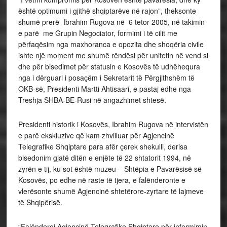
është optimumi i gjithë shqiptarëve në rajon”, theksonte
shumë prerë Ibrahim Rugova në 6 tetor 2005, në takimin
e parë me Grupin Negociator, formimi i të cilit me
përfaqësim nga maxhoranca e opozita dhe shoqëria civile
ishte një moment me shumë rëndësi për unitetin në vend si
dhe për bisedimet për statusin e Kosovës të udhëhequra
nga i dërguari i posaçëm i Sekretarit të Përgjithshëm të
OKB-së, Presidenti Martti Ahtisaari, e pastaj edhe nga
Treshja SHBA-BE-Rusi në angazhimet shtesë.
Presidenti historik i Kosovës, Ibrahim Rugova në intervistën
e parë ekskluzive që kam zhvilluar për Agjencinë
Telegrafike Shqiptare para afër çerek shekulli, derisa
bisedonim gjatë ditën e enjëte të 22 shtatorit 1994, në
zyrën e tij, ku sot është muzeu – Shtëpia e Pavarësisë së
Kosovës, po edhe në raste të tjera, e falënderonte e
vlerësonte shumë Agjencinë shtetërore-zyrtare të lajmeve
të Shqipërisë.
“Falënderoj Agjencinë Telegrafike Shqiptare për informimin