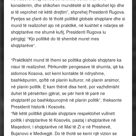
konsiderim, dhe shikohen mundësitë si të aplikohet kjo dhe
si të veprohet në këtë drejtim”, shprehej Presidenti Rugova.
Pyetjes se çfarë do të thotë politikë globale shqiptare dhe si
mund të realizohet ajo në praktikë, në kushtet e ndarjes së
shqiptarëve me shumë kufij, Presidenti Rugova iu
përgjigj: “Kjo politikë do të shembë muret mes
shqiptarëve”.
“Praktikisht mund të themi se politika globale shqiptare ka
nisur të realizohet. Përkundër pengesave të shumta, që ka
sidomos Kosova, sot kemi kontakte të ndryshme,
bashkëpunim, qoftë në planin kulturor, në planin arsimor,
në planin politik. E kam thënë disa herë, por vazhdimisht
duhet të përsëriten gjërat, se për herë të parë ne
shqiptarët po bashkëpunojmë në planin politik”, theksonte
Presidenti historik i Kosovës.
“Në këtë politikë globale shqiptare respektohet vullneti
politik i shqiptarëve të Kosovës, pastaj i shqiptarëve në
Maqedoni, i shqiptarëve në Mal të Zi e në Preshevë,
Bujanovc e Medvegjë. Do të thotë se kemi një vizion se