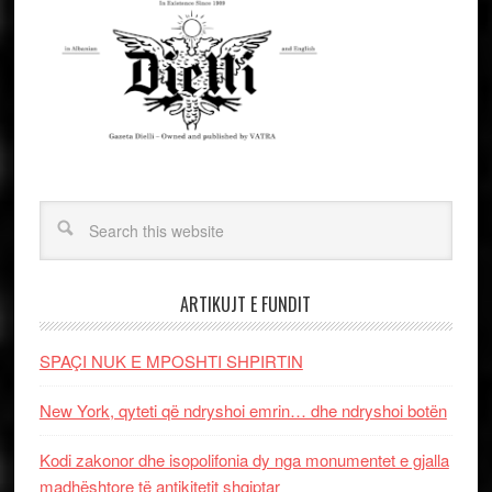
ARTIKUJT E FUNDIT
SPAÇI NUK E MPOSHTI SHPIRTIN
New York, qyteti që ndryshoi emrin… dhe ndryshoi botën
Kodi zakonor dhe isopolifonia dy nga monumentet e gjalla
madhështore të antikitetit shqiptar