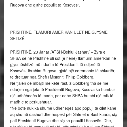
Rugova dhe gjithë popullit të Kosovës”.
PRISHTINË, FLAMURI AMERIKAN ULET NË GJYSMË
SHTIZË
PRISHTINË, 23 Janar /ATSH-Behlul Jashari/ – Zyra e
SHBA-së në Prishtinë uli sot (e hënë) flamurin amerikan në
gjysmështizë, në nderim të Presidentit të ndjerë të
Kosovës, Ibrahim Rugova, gjatë një ceremonie të shkurtër,
të drejtuar nga Shefi i Misionit, Philip Goldberg.
Në fjalën që mbajti me këtë rast, z.Goldberg tha se me
ndarjen nga jeta të Presidentit Rugova, Kosova ka humbur
një udhëheqës të madh, por edhe SHBA humbi një mik të
madh e të përkushtuar.
“Në botë nuk ka shumë udhëheqës apo popuj, të cilët kanë
aq shumë dashuri dhe respekt për Shtetet e Bashkuara, siç
pati Presidenti Rugova dhe siç ka populli i Kosovës. Dhe,
për shkak të respektit për të, për miqësinë e tij me Shtetet