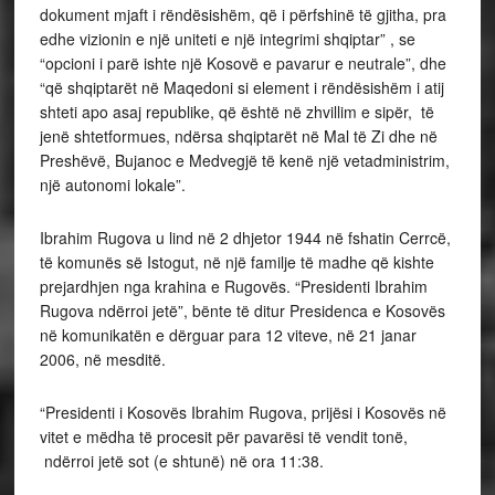
dokument mjaft i rëndësishëm, që i përfshinë të gjitha, pra
edhe vizionin e një uniteti e një integrimi shqiptar” , se
“opcioni i parë ishte një Kosovë e pavarur e neutrale”, dhe
“që shqiptarët në Maqedoni si element i rëndësishëm i atij
shteti apo asaj republike, që është në zhvillim e sipër, të
jenë shtetformues, ndërsa shqiptarët në Mal të Zi dhe në
Preshëvë, Bujanoc e Medvegjë të kenë një vetadministrim,
një autonomi lokale”.
Ibrahim Rugova u lind në 2 dhjetor 1944 në fshatin Cerrcë,
të komunës së Istogut, në një familje të madhe që kishte
prejardhjen nga krahina e Rugovës. “Presidenti Ibrahim
Rugova ndërroi jetë”, bënte të ditur Presidenca e Kosovës
në komunikatën e dërguar para 12 viteve, në 21 janar
2006, në mesditë.
“Presidenti i Kosovës Ibrahim Rugova, prijësi i Kosovës në
vitet e mëdha të procesit për pavarësi të vendit tonë,
ndërroi jetë sot (e shtunë) në ora 11:38.