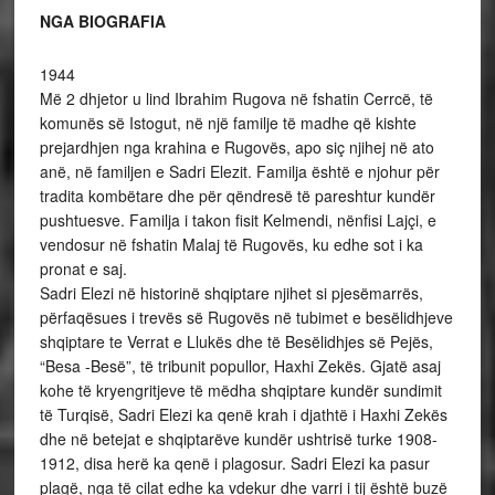
NGA BIOGRAFIA
1944
Më 2 dhjetor u lind Ibrahim Rugova në fshatin Cerrcë, të
komunës së Istogut, në një familje të madhe që kishte
prejardhjen nga krahina e Rugovës, apo siç njihej në ato
anë, në familjen e Sadri Elezit. Familja është e njohur për
tradita kombëtare dhe për qëndresë të pareshtur kundër
pushtuesve. Familja i takon fisit Kelmendi, nënfisi Lajçi, e
vendosur në fshatin Malaj të Rugovës, ku edhe sot i ka
pronat e saj.
Sadri Elezi në historinë shqiptare njihet si pjesëmarrës,
përfaqësues i trevës së Rugovës në tubimet e besëlidhjeve
shqiptare te Verrat e Llukës dhe të Besëlidhjes së Pejës,
“Besa -Besë”, të tribunit popullor, Haxhi Zekës. Gjatë asaj
kohe të kryengritjeve të mëdha shqiptare kundër sundimit
të Turqisë, Sadri Elezi ka qenë krah i djathtë i Haxhi Zekës
dhe në betejat e shqiptarëve kundër ushtrisë turke 1908-
1912, disa herë ka qenë i plagosur. Sadri Elezi ka pasur
plagë, nga të cilat edhe ka vdekur dhe varri i tij është buzë