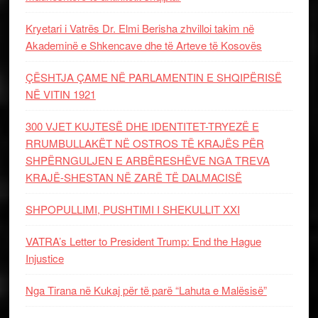
Kryetari i Vatrës Dr. Elmi Berisha zhvilloi takim në
Akademinë e Shkencave dhe të Arteve të Kosovës
ÇËSHTJA ÇAME NË PARLAMENTIN E SHQIPËRISË
NË VITIN 1921
300 VJET KUJTESË DHE IDENTITET-TRYEZË E
RRUMBULLAKËT NË OSTROS TË KRAJËS PËR
SHPËRNGULJEN E ARBËRESHËVE NGA TREVA
KRAJË-SHESTAN NË ZARË TË DALMACISË
SHPOPULLIMI, PUSHTIMI I SHEKULLIT XXI
VATRA’s Letter to President Trump: End the Hague
Injustice
Nga Tirana në Kukaj për të parë “Lahuta e Malësisë”