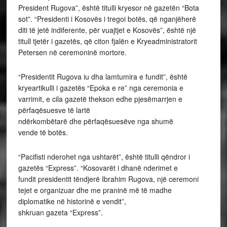
President Rugova”, është titulli kryesor në gazetën “Bota
sot”. “Presidenti i Kosovës i tregoi botës, që nganjëherë
diti të jetë indiferente, për vuajtjet e Kosovës”, është një
titull tjetër i gazetës, që citon fjalën e Kryeadministratorit
Petersen në ceremoninë mortore.
“Presidentit Rugova iu dha lamtumira e fundit”, është
kryeartikulli i gazetës “Epoka e re” nga ceremonia e
varrimit, e cila gazetë thekson edhe pjesëmarrjen e
përfaqësuesve të lartë
ndërkombëtarë dhe përfaqësuesëve nga shumë
vende të botës.
“Pacifisti nderohet nga ushtarët”, është titulli qëndror i
gazetës “Express”. “Kosovarët i dhanë nderimet e
fundit presidentit tëndjerë Ibrahim Rugova, një ceremoni
tejet e organizuar dhe me praninë më të madhe
diplomatike në historinë e vendit”,
shkruan gazeta “Express”.