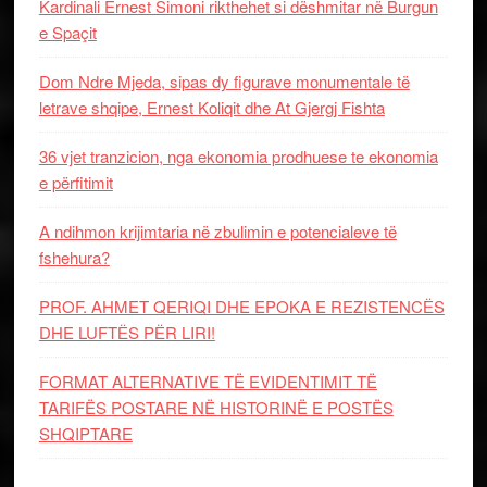
Kardinali Ernest Simoni rikthehet si dëshmitar në Burgun
e Spaçit
Dom Ndre Mjeda, sipas dy figurave monumentale të
letrave shqipe, Ernest Koliqit dhe At Gjergj Fishta
36 vjet tranzicion, nga ekonomia prodhuese te ekonomia
e përfitimit
A ndihmon krijimtaria në zbulimin e potencialeve të
fshehura?
PROF. AHMET QERIQI DHE EPOKA E REZISTENCЁS
DHE LUFTЁS PЁR LIRI!
FORMAT ALTERNATIVE TË EVIDENTIMIT TË
TARIFËS POSTARE NË HISTORINË E POSTËS
SHQIPTARE