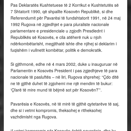
Pas Deklaratës Kushtetuese të 2 Korrikut e Kushtetutës së
7 Shtatorit 1990, që shpallte Kosovën Republikë, si dhe
Referendumit për Pavarësi të fundshtatorit 1991, në 24 maj
1992 Rugova në zgjedhjet e para pluraliste nacionale
parlamentare e presidenciale u zgjodh Presdiednt i
Republikës së Kosovës, e cila atëherë nuk u njoh
ndërkombëtarisht, megjithatë ishte dhe njihej si deklarim i
fuqishëm i vullnetit kombëtar, politik e demokratik.
Si gjithmonë, edhe në 4 mars 2002, duke u inauguruar në
Parlamentin e Kosovës President i pas zgjedhjeve të para
nacionale të pasluftës – në liri, Rugova shprehej: “Çdo ditë
ne të gjithë duhet të zgjohemi me një mendim të bukur:
‘Çfarë të mire mund të bëjmë sot për Kosovën?’”.
Pavarësia e Kosovës, në të mirë të gjithë qytetarëve të saj,
dhe si i vetmi kompromis, theksohej e ritheksohej
vazhdimisht nga Rugova.
“I vetmi kompromis për Kosovën është pavarësia, dhe ky