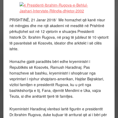
PRISHTINË, 21 Janar 2018/ Me homazhet që kanë nisur
në mëngjes dhe me një akademi në mesditë në Prishtinë
përkujtohet sot në 12 vjetorin e shuarjes Presidenti
historik Dr. Ibrahim Rugova, në prag të jubileut të 10 vjetorit
të pavarësisë së Kosovës, ideator dhe arkitekt i së cilës
ishte.
Homazhe gjatë paraditës bëri edhe kryeministri i
Republikës së Kosovës, Ramush Haradinaj. Pas
homazheve së bashku, kryeministri i shoqëruar nga
veprimtari i njohur shqiptaro-amerikan, Hajdar Bajraktari,
vizitoi familjen e presidentit Rugova, ku u prit nga
bashkëshortja e tij, Fana, djemtë Mendimi e Uka, vajza
Teuta, si dhe anëtarët tjerë të familjes.
Kryeministri Haradinaj vlerësoi lartë figurën e presidentit
Dr.Ibrahim Rugova, duke kujtuar të arriturat që ai i bëri për