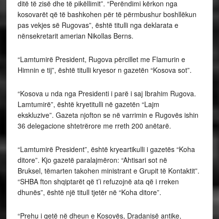
ditë të zisë dhe të pikëllimit”. “Perëndimi kërkon nga
kosovarët që të bashkohen për të përmbushur boshllëkun
pas vekjes së Rugovas”, është titulli nga deklarata e
nënsekretarit amerian Nikollas Berns.
“Lamtumirë President, Rugova përcillet me Flamurin e
Himnin e tij”, është titulli kryesor n gazetën “Kosova sot”.
“Kosova u nda nga Presidenti i parë i saj Ibrahim Rugova.
Lamtumirë”, është kryetitulli në gazetën “Lajm
ekskluzive”. Gazeta njofton se në varrimin e Rugovës ishin
36 delegacione shtetrërore me rreth 200 anëtarë.
“Lamtumirë President”, është kryeartikulli i gazetës “Koha
ditore”. Kjo gazetë paralajmëron: “Ahtisari sot në
Bruksel, tëmarten takohen ministrant e Grupit të Kontaktit”.
“SHBA fton shqiptarët që t’i refuzojnë ata që i rreken
dhunës”, është një titull tjetër në “Koha ditore”.
“Prehu i qetë në dheun e Kosovës, Dradanisë antike,