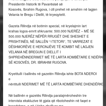
Presidentin historik të Pavarësisë së
Kosovës, Ibrahim Rugova, i cili prehet në amshim në lagjen
Velania te Bregu i Diellit, të kryeqytetit.
Gazeta Rilindja në botimin special, në kryelajmin lart
krahas logos-emrit shkruante: 500.000 NJERËZ – MË SE
500.000 NJERËZ NËPËR RRUGËT DHE SHESHET E
PRISHTINËS, NË SALLËN “1TETORI”, TE VARREZAT E
DËSHMORËVE E HERONJËVE TË KOMBIT NË LAGJEN
VELANIA NË BREGUN E DIELLIT I
SHPREHËNNDERIMET MË TË LARTA KOMBËTARE E NDËRKOMB
SË KOSOVËS, DR. IBRAHIM RUGOVA.
Kryetitulli i ballinës në gazetën Rilindja ishte BOTA NDEROI
e
nëntitulli NDERIMET MË TË LARTA KOMBËTARE DHENDËRKO
Në ballinën e gazetës Rilindja paralajmëroheshin tre
intervista ekskluzive të gjata që ribotoheshin në faqet e
brendshme, e që i kisha zhvilluar me