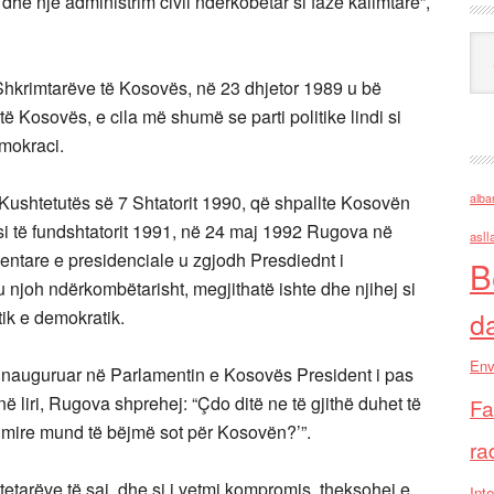
dhe një administrim civil ndërkobëtar si fazë kalimtare”,
Ark
Shkrimtarëve të Kosovës, në 23 dhjetor 1989 u bë
ë Kosovës, e cila më shumë se parti politike lindi si
emokraci.
Kushtetutës së 7 Shtatorit 1990, që shpallte Kosovën
alba
i të fundshtatorit 1991, në 24 maj 1992 Rugova në
asll
mentare e presidenciale u zgjodh Presdiednt i
B
 njoh ndërkombëtarisht, megjithatë ishte dhe njihej si
tik e demokratik.
d
Env
inauguruar në Parlamentin e Kosovës President i pas
ë liri, Rugova shprehej: “Çdo ditë ne të gjithë duhet të
Fa
 mire mund të bëjmë sot për Kosovën?’”.
ra
tetarëve të saj, dhe si i vetmi kompromis, theksohej e
Inte