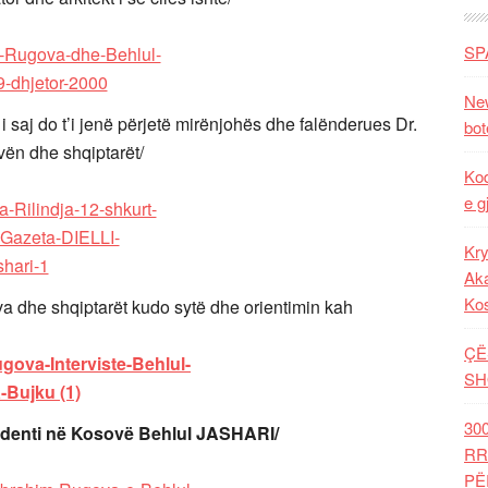
SP
New
i saj do t’i jenë përjetë mirënjohës dhe falënderues Dr.
bot
vën dhe shqiptarët/
Kod
e g
Kry
Aka
Ko
a dhe shqiptarët kudo sytë dhe orientimin kah
ÇË
SH
30
denti në Kosovë Behlul JASHARI/
RR
PË