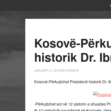
Kosovë-Përku
historik Dr. 
JANUARY 21, 2018
BY
DGRECA
Kosovë-Përkujtohet Presidenti historik Dr. 
-Përkujtohet sot në 12 vjetorin e shuarjes Pr
të 10 vjetorit të pavarësisë së Kosovës, ideat