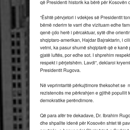
që Presidenti historik ka bërë për Kosovën 
“Është përvjetori i vdekjes së Presidentit to
bëmë nderim te varri dhe vizituam edhe fami
qenë çdo herë i përcaktuar, sytë dhe orient
shqiptaro-amerikan, Hajdar Bajraktarin, i cil
vetmi, ka pasur shumë shqiptarë që e kanë p
gjatë luftës, por edhe sot. I shprehim respe
respekt i përjetshëm. Lavdi”, deklaroi kryemin
Presidentit Rugova.
Në veprimtaritë përkujtimore theksohet se në
rezistencës me përkrahjen e gjithë popullit t
demokratike perëndimore.
Që para afër tre dekadave, Dr. Ibrahim Rugo
dhe shpallte idenë për Kosovën shtet të pav