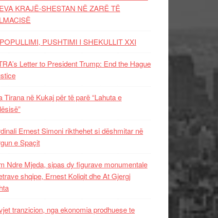
EVA KRAJË-SHESTAN NË ZARË TË
LMACISË
POPULLIMI, PUSHTIMI I SHEKULLIT XXI
RA’s Letter to President Trump: End the Hague
ustice
 Tirana në Kukaj për të parë “Lahuta e
ësisë”
dinali Ernest Simoni rikthehet si dëshmitar në
gun e Spaçit
 Ndre Mjeda, sipas dy figurave monumentale
letrave shqipe, Ernest Koliqit dhe At Gjergj
hta
vjet tranzicion, nga ekonomia prodhuese te