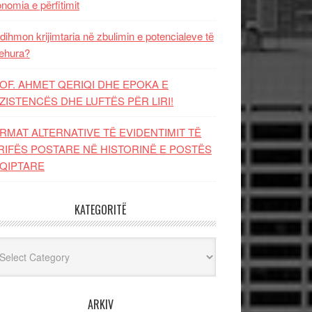
nomia e përfitimit
dihmon krijimtaria në zbulimin e potencialeve të
ehura?
OF. AHMET QERIQI DHE EPOKA E
ZISTENCЁS DHE LUFTЁS PЁR LIRI!
RMAT ALTERNATIVE TË EVIDENTIMIT TË
RIFËS POSTARE NË HISTORINË E POSTËS
QIPTARE
KATEGORITË
egoritë
ARKIV