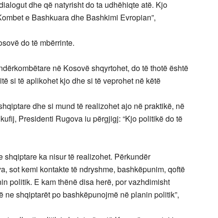
ialogut dhe që natyrisht do ta udhëhiqte atë. Kjo
, Kombet e Bashkuara dhe Bashkimi Evropian”,
sovë do të mbërrinte.
 ndërkombëtare në Kosovë shqyrtohet, do të thotë është
 si të aplikohet kjo dhe si të veprohet në këtë
 shqiptare dhe si mund të realizohet ajo në praktikë, në
fij, Presidenti Rugova iu përgjigj: “Kjo politikë do të
e shqiptare ka nisur të realizohet. Përkundër
, sot kemi kontakte të ndryshme, bashkëpunim, qoftë
nin politik. E kam thënë disa herë, por vazhdimisht
arë ne shqiptarët po bashkëpunojmë në planin politik”,