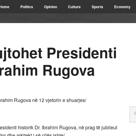
Home
Politics
Opinion
Culture
Sports
Economy
jtohet Presidenti
Ibrahim Rugova
Ibrahim Rugova në 12 vjetorin e shuarjes/
esidenti historik Dr. Ibrahim Rugova, në prag të jubileut
or dhe arkitekt i së cilës ishte/