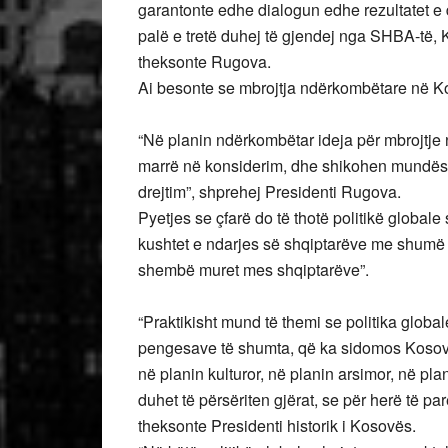
garantonte edhe dialogun edhe rezultatet e d
palë e tretë duhej të gjendej nga SHBA-të
theksonte Rugova.
Ai besonte se mbrojtja ndërkombëtare në Ko
“Në planin ndërkombëtar ideja për mbrojtje
marrë në konsiderim, dhe shikohen mundësitë
drejtim”, shprehej Presidenti Rugova.
Pyetjes se çfarë do të thotë politikë globale
kushtet e ndarjes së shqiptarëve me shumë ku
shembë muret mes shqiptarëve”.
“Praktikisht mund të themi se politika global
pengesave të shumta, që ka sidomos Kosova
në planin kulturor, në planin arsimor, në pla
duhet të përsëriten gjërat, se për herë të p
theksonte Presidenti historik i Kosovës.