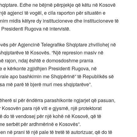
 shqiptare. Edhe ne bëjmë përpjekje që këtu në Kosovë
 agjenci të vogël, e cila raporton për situatën e
m midis këtyre dy institucioneve dhe institucioneve të
 Presidenti Rugova në intervistë.
sovës për Agjencinë Telegrafike Shqiptare zhvillohej në
shqiptarëve të Kosovës. “Një represion masiv në
e në rajon, ndaj është e domosdoshme prania
e e kërkonte zgjidhjen Presidenti Rugova, në
ederale apo bashkimin me Shqipërinë” të Republikës së
 sa më parë të bjerë muri mes shqiptarëve”.
atëherë si për ëndërra parashikonte ngjarjet që pasuan,
r Kosovën para një viti e gjysmë, një protektorat
 që do të vendosej për një kohë në Kosovë, që të
me serbët për ardhmërinë e Kosovës”.
n në prani të një pale të tretë të autorizuar, që do të