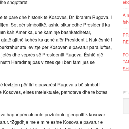
dhe shqiptarët.
eko
A n
në të parë dhe historik të Kosovës, Dr. Ibrahim Rugova. I
fsh
ljen. Sot për simbolikë, ashtu sikur edhe Presidenti ka
imin kah Amerika, unë kam një bashkatdhetar,
PR
i gjatë gjithë kohës ka qenë afër Presidentit. Nuk është i
RE
ërkrahur atë lëvizje për Kosovën e pavarur para luftës,
kt jetës dhe veprës së Presidentit Rugova. Është një
FO
TA
istri Haradinaj pas vizitës që i bëri familjes së
SH
 lëvizjen për liri e pavarësi Rugova u bë simbol i
ë Kosovës, elitës intelektuale, patriotëve dhe të botës
Kat
va hapur përcaktonte pozicionin gjeopolitik kosovar
arur. “Zgjidhja më e mirë është Kosova e pavarur e