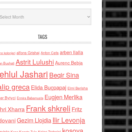
iv
TAGS
arben llalla
alfons Grishaj
Anton Cefa
no kolonjari
Astrit Lulushi
Aurenc Bebja
an Bushati
ehlul Jashari
Beqir Sina
alip greca
Elida Buçpapaj
Elmi Berisha
Eugjen Merlika
er Bytyci
Ermira Babamusta
Frank shkreli
hri Xharra
Fritz
Ilir Levonja
Gezim Llojdia
dovani
kosova
rviste
Kolec Traboini
Keze Kozeta Zylo