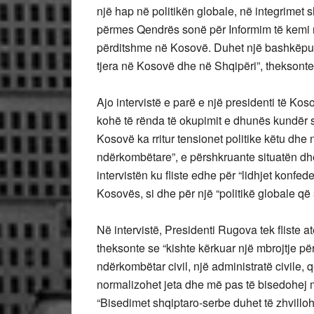
një hap në politikën globale, në integrimet
përmes Qendrës sonë për Informim të kemi një
përditshme në Kosovë. Duhet një bashkëpuni
tjera në Kosovë dhe në Shqipëri”, theksonte
Ajo intervistë e parë e një presidenti të Ko
kohë të rënda të okupimit e dhunës kundër 
Kosovë ka rritur tensionet politike këtu dh
ndërkombëtare”, e përshkruante situatën dh
intervistën ku fliste edhe për “lidhjet konf
Kosovës, si dhe për një “politikë globale që
Në intervistë, Presidenti Rugova tek fliste 
theksonte se “kishte kërkuar një mbrojtje pë
ndërkombëtar civil, një administratë civile,
normalizohet jeta dhe më pas të bisedohej 
“Bisedimet shqiptaro-serbe duhet të zhvillohe