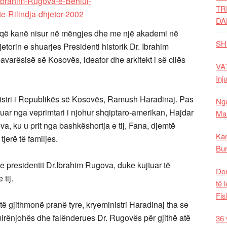
TR
DA
ë kanë nisur në mëngjes dhe me një akademi në
SH
etorin e shuarjes Presidenti historik Dr. Ibrahim
 pavarësisë së Kosovës, ideator dhe arkitekt i së cilës
VAT
Inj
istri i Republikës së Kosovës, Ramush Haradinaj. Pas
Nga
ar nga veprimtari i njohur shqiptaro-amerikan, Hajdar
Mal
ova, ku u prit nga bashkëshortja e tij, Fana, djemtë
Kar
jerë të familjes.
Bur
 e presidentit Dr.Ibrahim Rugova, duke kujtuar të
Dom
 tij.
të 
Fis
ë gjithmonë pranë tyre, kryeministri Haradinaj tha se
 mirënjohës dhe falënderues Dr. Rugovës për gjithë atë
36 