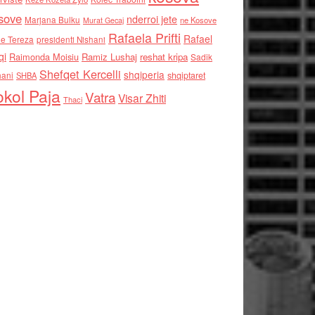
sove
nderroi jete
Marjana Bulku
ne Kosove
Murat Gecaj
Rafaela Prifti
Rafael
e Tereza
presidenti Nishani
qi
Raimonda Moisiu
Ramiz Lushaj
reshat kripa
Sadik
Shefqet Kercelli
shqiperia
hani
shqiptaret
SHBA
kol Paja
Vatra
Visar Zhiti
Thaci