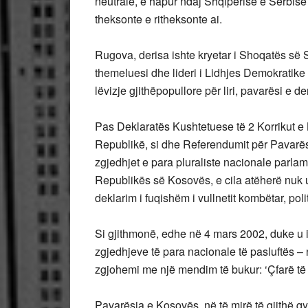
neutrale, e hapur ndaj Shqipërisë e Serbisë 
theksonte e ritheksonte ai.
Rugova, derisa ishte kryetar i Shoqatës së 
themeluesi dhe lideri i Lidhjes Demokratike t
lëvizje gjithëpopullore për liri, pavarësi e d
Pas Deklaratës Kushtetuese të 2 Korrikut e 
Republikë, si dhe Referendumit për Pavarës
zgjedhjet e para pluraliste nacionale parla
Republikës së Kosovës, e cila atëherë nuk u
deklarim i fuqishëm i vullnetit kombëtar, poli
Si gjithmonë, edhe në 4 mars 2002, duke u 
zgjedhjeve të para nacionale të pasluftës – n
zgjohemi me një mendim të bukur: ‘Çfarë të
Pavarësia e Kosovës, në të mirë të gjithë qy