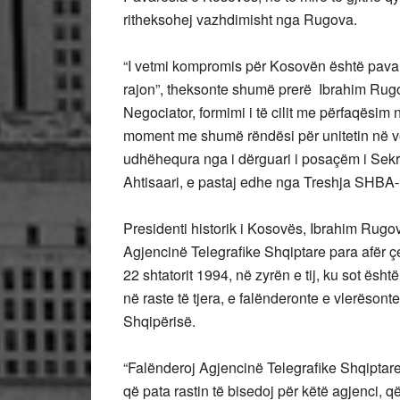
ritheksohej vazhdimisht nga Rugova.
“I vetmi kompromis për Kosovën është pavar
rajon”, theksonte shumë prerë Ibrahim Rug
Negociator, formimi i të cilit me përfaqësim
moment me shumë rëndësi për unitetin në ve
udhëhequra nga i dërguari i posaçëm i Sekre
Ahtisaari, e pastaj edhe nga Treshja SHBA
Presidenti historik i Kosovës, Ibrahim Rugov
Agjencinë Telegrafike Shqiptare para afër çe
22 shtatorit 1994, në zyrën e tij, ku sot ë
në raste të tjera, e falënderonte e vlerëson
Shqipërisë.
“Falënderoj Agjencinë Telegrafike Shqiptar
që pata rastin të bisedoj për këtë agjenci, 