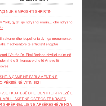
AÇI NUK E MPOSHTI SHPIRTIN
 York, qyteti që ndryshoi emrin… dhe ndryshoi
ën
i zakonor dhe isopolifonia dy nga monumentet
jalla madhështore të antikitetit shqiptar
etari i Vatrës Dr. Elmi Berisha zhvilloi takim në
deminë e Shkencave dhe të Arteve të
sovës
SHTJA ÇAME NË PARLAMENTIN E
QIPËRISË NË VITIN 1921
0 VJET KUJTESË DHE IDENTITET-TRYEZË E
UMBULLAKËT NË OSTROS TË KRAJËS
R SHPËRNGULJEN E ARBËRESHËVE NGA