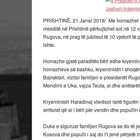
PRISHTINË, 21 Janar 2018/ Me homazhet q
mesditë në Prishtinë përkujtohet sot në 12 vj
Rugova, në prag të jubileut të 10 vjetorit të
ishte.
Homazhe gjatë paraditës bëri edhe kryemin
homazheve së bashku, kryeministri i shoqëru
Bajraktari, vizitoi familjen e presidentit Rug
Mendimi e Uka, vajza Teuta, si dhe anëtarët t
Kryeministri Haradinaj vlerësoi lartë figurën
arriturat që ai i bëri për vendin dhe popullin e
Duke e siguruar familjen Rugova se do të jet
Kosova dhe populli i saj do t’i jenë përjetë