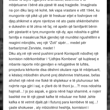
mbijetuarve i bënë ata pjesë të asaj tragjedie. Imagjinata
na çon diku larg në kohë, tek vapa vrastare e vitit 1944, ku
mungonte një pikë uji për të freskuar etjet e foshnjave në
djep,shikimet e atyre njerëzve në ato çaste shkëmbehshin
e dukeshin si të zëna në faj, në apelin që familjarët bënin
për pjestarët e tyre,mungonte një-dy, apo ndoshta e gjithë
familja e masakruar.Nuk gjendej një mundësi ngushëllimi e
reagimi mbrojtës, veç një “Zoti” sipër… medet për
barbarizmat Zerviste, medet !
Diku aty,në një vend pushimi pranë Konispolit ndodhej një
komision ndërkombëtar i “Lidhjes Kombeve” që kujdesej e
mbante raporte mbi gjendjen e refugjatëve të luftës,
proçedura kërkonte disa dëshmi okulare nga të mbijetuarit,
e kësisoj mblodhën shumë prej dëshmive trishtuese, befas
afrohet një nënë me flokë të shpleksur e të pluhurosur tek
nxjirrte nga gjiri i saj, e çfarë do të thoni ju…?! mos ndoshta
hajmali…! jo joo aspak, e gjora nënë hapi shaminë, e nxjerr
bashkë me të një pjesë kafke të mbuluar me flokë ,ishte
kafka e të vetmit djalë,që i fluturoj para kembëve të saj…!
çaste shokuese , aty mbizotëroi heshtja, komisioni i