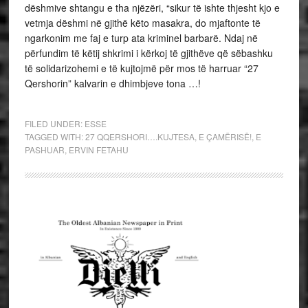
dëshmive shtangu e tha njëzëri, “sikur të ishte thjesht kjo e
vetmja dëshmi në gjithë këto masakra, do mjaftonte të
ngarkonim me faj e turp ata kriminel barbarë. Ndaj në
përfundim të këtij shkrimi i kërkoj të gjithëve që sëbashku
të solidarizohemi e të kujtojmë për mos të harruar “27
Qershorin” kalvarin e dhimbjeve tona …!
FILED UNDER:
ESSE
TAGGED WITH:
27 QQERSHORI….KUJTESA
,
E ÇAMËRISË!
,
E
PASHUAR
,
ERVIN FETAHU