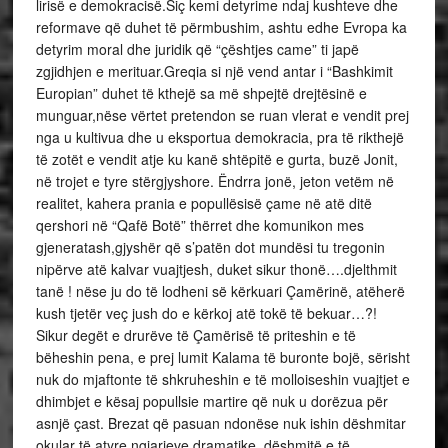
lirisë e demokracisë.Siç kemi detyrime ndaj kushteve dhe
reformave që duhet të përmbushim, ashtu edhe Evropa ka
detyrim moral dhe juridik që “çështjes came” ti japë
zgjidhjen e merituar.Greqia si një vend antar i “Bashkimit
Europian” duhet të kthejë sa më shpejtë drejtësinë e
munguar,nëse vërtet pretendon se ruan vlerat e vendit prej
nga u kultivua dhe u eksportua demokracia, pra të rikthejë
të zotët e vendit atje ku kanë shtëpitë e gurta, buzë Jonit,
në trojet e tyre stërgjyshore. Ëndrra jonë, jeton vetëm në
realitet, kahera prania e popullësisë çame në atë ditë
qershori në “Qafë Botë” thërret dhe komunikon mes
gjeneratash,gjyshër që s’patën dot mundësi tu tregonin
nipërve atë kalvar vuajtjesh, duket sikur thonë….djelthmit
tanë ! nëse ju do të lodheni së kërkuari Çamërinë, atëherë
kush tjetër veç jush do e kërkoj atë tokë të bekuar…?!
Sikur degët e drurëve të Çamërisë të priteshin e të
bëheshin pena, e prej lumit Kalama të buronte bojë, sërisht
nuk do mjaftonte të shkruheshin e të molloiseshin vuajtjet e
dhimbjet e kësaj popullsie martire që nuk u dorëzua për
asnjë çast. Brezat që pasuan ndonëse nuk ishin dëshmitar
okular të atyre ngjarjeve dramatike, dëshmitë e të