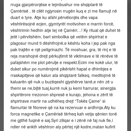
rruga gjarpëronjëse e tejmbushur me shqiptarë të
Çamërisë , të cilët ngjyrosin rrugën kuq e zi me flamujt në
duart e tyre. Atje ku afshi përvëlonjës dhe vapa
vështirësojnë ecjen, gjymtyrët motivohen e marrin forcë,
vështrimin hedhin atje tej në Çamëri…! Ky ritual që duhet të
jetë i përvitshëm, bart simbolika që vetëm shpirtrat e
plagosur mund ti dëshifrojnë,e kështu koha i jep pak nga
pak trajtën e një peligrinazhi. Të moshuar, gra, të rinj e të
reja marshojnë drejt përkujtimit të viktimave e të rënëve të
pafajshëm me plot përulje e respekt.Ecim me kokë ulur, të
duket sikur po numërojmë pikërisht hapat e dhimbjes e
rraskapitjeve që kalun ata shqiptarë fatkeq, meditojmë të
kaluarën që nuk u buzëqeshi gjyshërve tanë,e nën zë u
themi se ne,bijtë tuaj,kurrë nuk ju kemi harrurar, sinergjia
shpirtërore rrezonon shpresë e kurajo, jehona e zërit të
shpirtrave martir na udhëheq drejt “Tokës Çame” si
flamurtar të fitoreve që na ka rezervuar e ardhmja.Aty ku
forca magnetike e Çamërisë tërheq kah vetja qënien tonë
me gjithë fuqinë e saj.Syri ziliqar e i zënë në faj nuk fle,i
ndier në ankth vështron aty përtej një kodre,matan kufirit