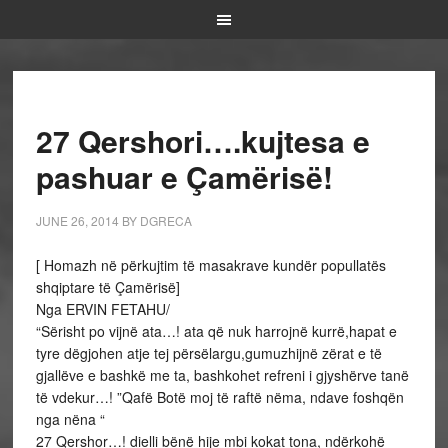
27 Qershori….kujtesa e
pashuar e Çamërisë!
JUNE 26, 2014
BY
DGRECA
[ Homazh në përkujtim të masakrave kundër popullatës
shqiptare të Çamërisë]
Nga ERVIN FETAHU/
“Sërisht po vijnë ata…! ata që nuk harrojnë kurrë,hapat e
tyre dëgjohen atje tej përsëlargu,gumuzhijnë zërat e të
gjallëve e bashkë me ta, bashkohet refreni i gjyshërve tanë
të vdekur…! ”Qafë Botë moj të raftë nëma, ndave foshqën
nga nëna “
27 Qershor…! dielli bënë hije mbi kokat tona, ndërkohë