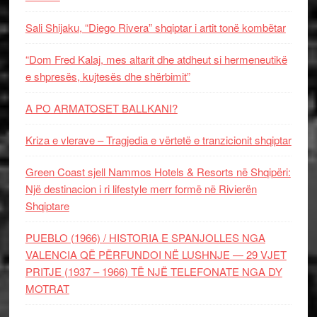
Sali Shijaku, “Diego Rivera” shqiptar i artit tonë kombëtar
“Dom Fred Kalaj, mes altarit dhe atdheut si hermeneutikë
e shpresës, kujtesës dhe shërbimit”
A PO ARMATOSET BALLKANI?
Kriza e vlerave – Tragjedia e vërtetë e tranzicionit shqiptar
Green Coast sjell Nammos Hotels & Resorts në Shqipëri:
Një destinacion i ri lifestyle merr formë në Rivierën
Shqiptare
PUEBLO (1966) / HISTORIA E SPANJOLLES NGA
VALENCIA QË PËRFUNDOI NË LUSHNJE — 29 VJET
PRITJE (1937 – 1966) TË NJË TELEFONATE NGA DY
MOTRAT