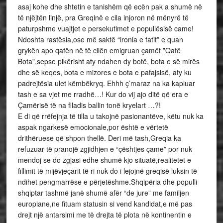
asaj kohe dhe shtetin e tanishëm që ecën pak a shumë në
të njëjtën linjë, pra Greqinë e cila injoron në mënyrë të
paturpshme vuajtjet e persekutimet e popullësisë came!
Ndoshta rastësia,ose më saktë “ironia e fatit” e quan
grykën apo qafën në të cilën emigruan çamët ”Qafë
Bota”,sepse pikërisht aty ndahen dy botë, bota e së mirës
dhe së keqes, bota e mizores e bota e pafajsisë, aty ku
padrejtësia ulet këmbëkryq. Ehhh ç’maraz na ka kapluar
tash e sa vjet me rradhë…! Kur do vij ajo ditë që era e
Çamërisë të na flladis ballin tonë kryelart …?!
E di që rrëfejnja të tilla u takojnë pasionantëve, këtu nuk ka
aspak ngarkesë emocionale,por është e vërtetë
drithëruese që shpon thellë. Deri më tash,Greqia ka
refuzuar të pranojë zgjidhjen e “çështjes çame” por nuk
mendoj se do zgjasi edhe shumë kjo situatë,realitetet e
fillimit të mijëvjeçarit të ri nuk do i lejojnë greqisë luksin të
ndihet pengmarrëse e përjetëshme.Shqipëria dhe populli
shqiptar tashmë janë shumë afër “de jure” me familjen
europiane,ne fituam statusin si vend kandidat,e më pas
drejt një antarsimi me të drejta të plota në kontinentin e