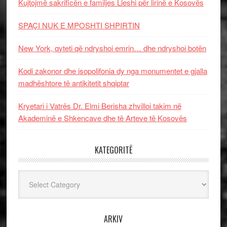
Kujtojmë sakrificën e familjes Lleshi për lirinë e Kosovës
SPAÇI NUK E MPOSHTI SHPIRTIN
New York, qyteti që ndryshoi emrin… dhe ndryshoi botën
Kodi zakonor dhe isopolifonia dy nga monumentet e gjalla
madhështore të antikitetit shqiptar
Kryetari i Vatrës Dr. Elmi Berisha zhvilloi takim në
Akademinë e Shkencave dhe të Arteve të Kosovës
KATEGORITË
Kategoritë
ARKIV