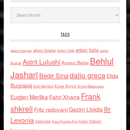
Arkiv
TAGS
arben llalla
alfons Grishaj
Anton Cefa
asllan
albano kolonjari
Behlul
Astrit Lulushi
Aurenc Bebja
Bushati
Jashari
dalip greca
Beqir Sina
Elida
Buçpapaj
Enver Bytyci
Elmi Berisha
Ermira Babamusta
Frank
Eugjen Merlika
Fahri Xharra
shkreli
Ilir
Gezim Llojdia
Fritz radovani
Levonja
Interviste
Kolec Traboini
Keze Kozeta Zylo