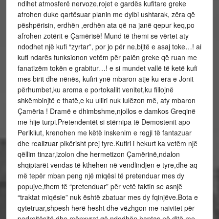
ndihet atmosferë nervoze,rojet e gardës kufitare greke
afrohen duke qartësuar planin me dylbi ushtarak, zëra që
pëshpërisin, erdhën ,erdhën ata që na janë qepur keq,po
afrohen zotërit e Çamërisë! Mund të themi se vërtet aty
ndodhet një kufi “zyrtar”, por jo për ne,bijtë e asaj toke…! ai
kufi ndarës funksionon vetëm për palën greke që ruan me
fanatizëm tokën e grabitur…! e si mundet vallë të ketë kufi
mes birit dhe nënës, kufiri ynë mbaron atje ku era e Jonit
përhumbet,ku aroma e portokallit venitet,ku fillojnë
shkëmbinjtë e thatë,e ku ulliri nuk lulëzon më, aty mbaron
Çamëria ! Dramë e dhimbshme,njollos e damkos Greqinë
me hije turpi.Pretendentët si stërnipa të Demostenit apo
Perikliut, krenohen me këtë inskenim e regji të fantazuar
dhe realizuar pikërisht prej tyre.Kufiri i hekurt ka vetëm një
qëllim tinzar,izolon dhe hermetizon Çamërinë,ndalon
shqiptarët vendas të kthehen në vendlindjen e tyre,dhe aq
më tepër mban peng një miqësi të pretenduar mes dy
popujve,them të “pretenduar” për vetë faktin se asnjë
“traktat miqësie” nuk është zbatuar mes dy fqinjëve.Bota e
qytetruar,shpesh herë hesht dhe vëzhgon me naivitet për
padrejtësitë dhe mënxyrat që ndodhën haptas në ditë me