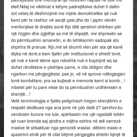
diell.Ndaj ne viktimat e këtyre padrejtësive duhet ti dalim
zot vetes,të dëshmojmë me mjete demoktratike që nuk
kemi për te reshtur në asnjë çast,dhe do i japim vlerën
meritonjëse të drejtës sonë.Kjo ditë qershori shërben për
një rizgjim dhe zgjidhje sa më të shpejtë, me shpresën se
do përmbushim amanetin, e do lehtësonim sadopak ato
shpirtra të praruar. Kjo,më së shumti vlen për ata që kanë
diçka në dorë,e kam fjalën për institucionet e shtetit tonë,
që nuk e kanë idene apo ndoshta nuk e kuptojnë aq sa
duhet rëndësine e çështjes çame, e cila obligon dhe
ngarkon me përgjegjësisi, pse jo, vë në sprove ndërgjegjen
tonë kombëtare, pra sa kujtesë e memorie kemi si komb…!
mbetet për tu pare nëse do ta përmbushim urdhëresën e
shenjtë…!
Vetë terminologjia e fjalës peligrinazh tregon shenjtërim e
respekt dedikues nga ana jonë në çdo datë 27 qershor,ku
vendosim kurora me lule, spërkasim me ujë ngadalë tokën
që ruan brenda saj qindra e mijëra eshtra në atë varrezë
masive të shkaktuar nga genocidi vrastar, dëbimi masiv e
spastrimi etnik për të cilat bëjmë përgjegjës shtetin fqinjë të