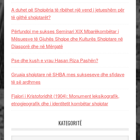
A duhet që Shqipëria të ribëhet një vend i jetueshëm për
të gjithë shqiptarët?
Përfundoi me sukses Seminari XIX Mbarëkombëtar i
Mësuesve të Gjuhës Shqipe dhe Kulturës Shqiptare në
Diasporë dhe në Mërgatë
Pse dhe kush e vrau Hasan Riza Pashën?
Gruaja shqiptare në SHBA mes sukseseve dhe sfidave
të së ardhmes
Fjalori i Kristoforidhit (1904): Monument leksikografik,
etnogjeografik dhe i identitetit kombëtar shqiptar
KATEGORITË
Kategoritë