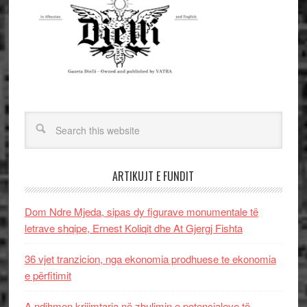
ARTIKUJT E FUNDIT
Dom Ndre Mjeda, sipas dy figurave monumentale të
letrave shqipe, Ernest Koliqit dhe At Gjergj Fishta
36 vjet tranzicion, nga ekonomia prodhuese te ekonomia
e përfitimit
A ndihmon krijimtaria në zbulimin e potencialeve të