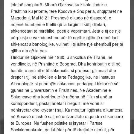
jetojnë shqiptarë. Mbarë Gjakova ku kishte lindur e
Prishtina ku jetonte, tërë Kosova e Shqipëria, shqiptarët në
Maqedoni, Mal të Zi, Preshevë e kudo në diasporë, e
ndjenë humbjen e thellë që la largimi i këtij dijetari,
shkencëtari të mirëfilltë, poeti e veprimtari. Jeta e tij qe një
përpjekje e vazhdueshme për të ngritur gjithnjë e më lart
shkencat albanologjike, vullneti i tij ishte një shembull për të
gjitha ata që la pas.
I lindur në Gjakovë më 1930, u shkollua në Tiranë, në
vendlindje, në Prishtinë e Beograd. Dha kontributin e tij në
fushën e arsimit e të shkencës, si profesor gjimnazi dhe
drejtor i tij, në shkollën e lartë Pedagogjike, në Institutin
Albanologjik si punonjës shkencor, pedagog i historisë së
gjuhës në Universitetin e Prishtinës. Në Akademinë e
Shkencave dha kontribute të mëdha në fillim si anëtar
korrispondent, pastaj anëtar i rregullt, më vonë si
nënkryetar dhe kryetar i saj. Ka mbajtur ligjërata e kumtesa
në Kosovë e jashtë saj, në universitete e qendra shkencore
të Europës. Në fushën politike si kryetar i Partisë
Socialdemokrate, qe luftëtar për të drejtat e njeriut, për