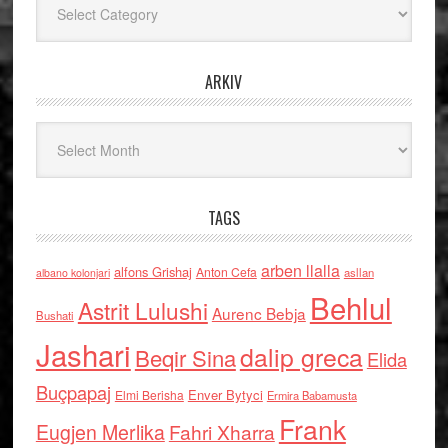
ARKIV
Arkiv
TAGS
arben llalla
alfons Grishaj
Anton Cefa
asllan
albano kolonjari
Behlul
Astrit Lulushi
Aurenc Bebja
Bushati
Jashari
dalip greca
Beqir Sina
Elida
Buçpapaj
Enver Bytyci
Elmi Berisha
Ermira Babamusta
Frank
Eugjen Merlika
Fahri Xharra