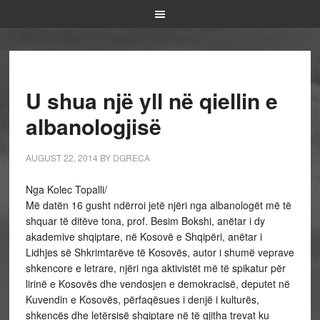
U shua një yll në qiellin e
albanologjisë
AUGUST 22, 2014
BY
DGRECA
Nga Kolec Topalli/
Më datën 16 gusht ndërroi jetë njëri nga albanologët më të
shquar të ditëve tona, prof. Besim Bokshi, anëtar i dy
akademive shqiptare, në Kosovë e Shqipëri, anëtar i
Lidhjes së Shkrimtarëve të Kosovës, autor i shumë veprave
shkencore e letrare, njëri nga aktivistët më të spikatur për
lirinë e Kosovës dhe vendosjen e demokracisë, deputet në
Kuvendin e Kosovës, përfaqësues i denjë i kulturës,
shkencës dhe letërsisë shqiptare në të gjitha trevat ku