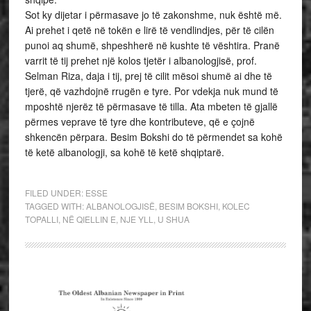
Sot ky dijetar i përmasave jo të zakonshme, nuk është më.
Ai prehet i qetë në tokën e lirë të vendlindjes, për të cilën
punoi aq shumë, shpeshherë në kushte të vështira. Pranë
varrit të tij prehet një kolos tjetër i albanologjisë, prof.
Selman Riza, daja i tij, prej të cilit mësoi shumë ai dhe të
tjerë, që vazhdojnë rrugën e tyre. Por vdekja nuk mund të
mposhtë njerëz të përmasave të tilla. Ata mbeten të gjallë
përmes veprave të tyre dhe kontributeve, që e çojnë
shkencën përpara. Besim Bokshi do të përmendet sa kohë
të ketë albanologji, sa kohë të ketë shqiptarë.
FILED UNDER:
ESSE
TAGGED WITH:
ALBANOLOGJISË
,
BESIM BOKSHI
,
KOLEC
TOPALLI
,
NË QIELLIN E
,
NJE YLL
,
U SHUA