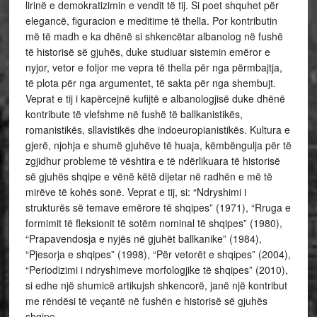
lirinë e demokratizimin e vendit të tij. Si poet shquhet për
elegancë, figuracion e meditime të thella. Por kontributin
më të madh e ka dhënë si shkencëtar albanolog në fushë
të historisë së gjuhës, duke studiuar sistemin emëror e
nyjor, vetor e foljor me vepra të thella për nga përmbajtja,
të plota për nga argumentet, të sakta për nga shembujt.
Veprat e tij i kapërcejnë kufijtë e albanologjisë duke dhënë
kontribute të vlefshme në fushë të ballkanistikës,
romanistikës, sllavistikës dhe indoeuropianistikës. Kultura e
gjerë, njohja e shumë gjuhëve të huaja, këmbëngulja për të
zgjidhur probleme të vështira e të ndërlikuara të historisë
së gjuhës shqipe e vënë këtë dijetar në radhën e më të
mirëve të kohës sonë. Veprat e tij, si: “Ndryshimi i
strukturës së temave emërore të shqipes” (1971), “Rruga e
formimit të fleksionit të sotëm nominal të shqipes” (1980),
“Prapavendosja e nyjës në gjuhët ballkanike” (1984),
“Pjesorja e shqipes” (1998), “Për vetorët e shqipes” (2004),
“Periodizimi i ndryshimeve morfologjike të shqipes” (2010),
si edhe një shumicë artikujsh shkencorë, janë një kontribut
me rëndësi të veçantë në fushën e historisë së gjuhës
shqipe.