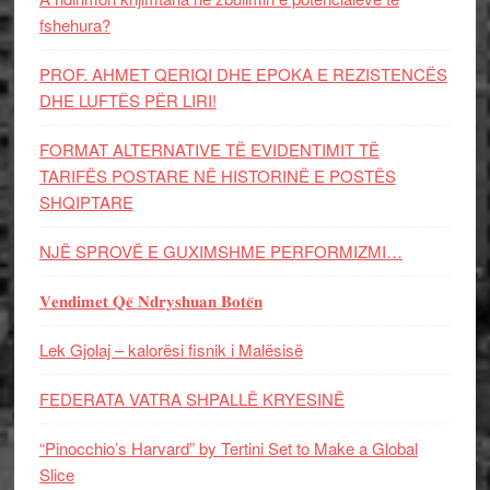
fshehura?
PROF. AHMET QERIQI DHE EPOKA E REZISTENCЁS
DHE LUFTЁS PЁR LIRI!
FORMAT ALTERNATIVE TË EVIDENTIMIT TË
TARIFËS POSTARE NË HISTORINË E POSTËS
SHQIPTARE
NJË SPROVË E GUXIMSHME PERFORMIZMI…
𝐕𝐞𝐧𝐝𝐢𝐦𝐞𝐭 𝐐𝐞̈ 𝐍𝐝𝐫𝐲𝐬𝐡𝐮𝐚𝐧 𝐁𝐨𝐭𝐞̈𝐧
Lek Gjolaj – kalorësi fisnik i Malësisë
FEDERATA VATRA SHPALLË KRYESINË
“Pinocchio’s Harvard” by Tertini Set to Make a Global
Slice