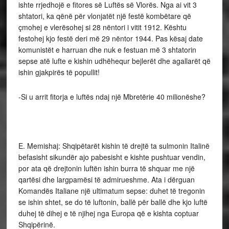
ishte rrjedhojë e fitores së Luftës së Vlorës. Nga ai vit 3
shtatori, ka qënë për vlonjatët një festë kombëtare që
çmohej e vlerësohej si 28 nëntori i vitit 1912. Kështu
festohej kjo festë deri më 29 nëntor 1944. Pas kësaj date
komunistët e harruan dhe nuk e festuan më 3 shtatorin
sepse atë lufte e kishin udhëhequr bejlerët dhe agallarët që
ishin gjakpirës të popullit!
-Si u arrit fitorja e luftës ndaj një Mbretërie 40 milionëshe?
E. Memishaj: Shqipëtarët kishin të drejtë ta sulmonin Italinë
befasisht sikundër ajo pabesisht e kishte pushtuar vendin,
por ata që drejtonin luftën ishin burra të shquar me një
qartësi dhe largpamësi të admirueshme. Ata i dërguan
Komandës Italiane një ultimatum sepse: duhet të tregonin
se ishin shtet, se do të luftonin, ballë për ballë dhe kjo luftë
duhej të dihej e të njihej nga Europa që e kishta coptuar
Shqipërinë.