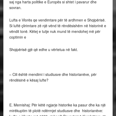
saj nga harta politike e Europës si shtet i pavarur dhe
sovran.
Lufta e Vlorës qe vendimtare për të ardhmen e Shqipërisë.
Si luftë çlirimtare zë një vënd të rëndësishëm në historinë e
vëndit tonë. Këtej e tutje nuk mund të mendohej më për
coptimin e
Shqipërisë gjë që edhe u vërtetua në fakt.
– Cili është mendimi i studiusve dhe historianëve, për
rëndësinë e kësaj lufte?
E. Memishaj: Për këtë ngjarje historike ka pasur dhe ka një
mirëkuptim të plotë ndërmjet studiusve dhe historianëve: