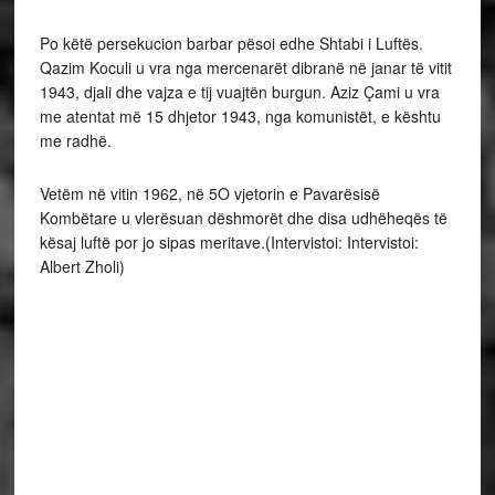
Po këtë persekucion barbar pësoi edhe Shtabi i Luftës.
Qazim Koculi u vra nga mercenarët dibranë në janar të vitit
1943, djali dhe vajza e tij vuajtën burgun. Aziz Çami u vra
me atentat më 15 dhjetor 1943, nga komunistët, e kështu
me radhë.
Vetëm në vitin 1962, në 5O vjetorin e Pavarësisë
Kombëtare u vlerësuan dëshmorët dhe disa udhëheqës të
kësaj luftë por jo sipas meritave.(Intervistoi: Intervistoi:
Albert Zholi)