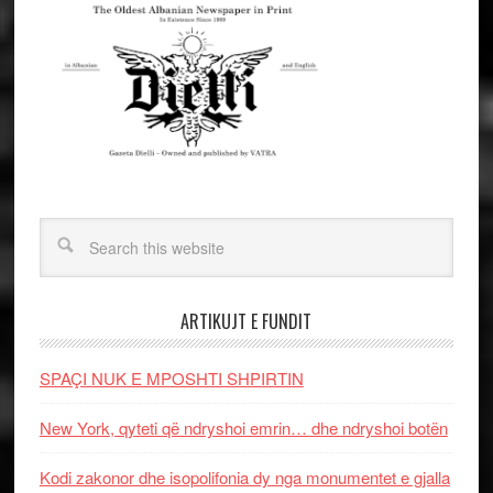
ARTIKUJT E FUNDIT
SPAÇI NUK E MPOSHTI SHPIRTIN
New York, qyteti që ndryshoi emrin… dhe ndryshoi botën
Kodi zakonor dhe isopolifonia dy nga monumentet e gjalla