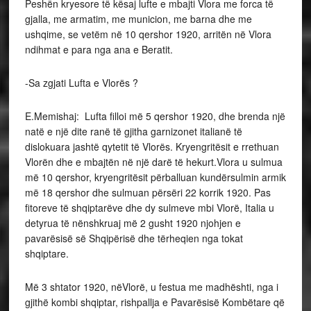
Peshën kryesore të kësaj lufte e mbajti Vlora me forca të
gjalla, me armatim, me municion, me barna dhe me
ushqime, se vetëm në 10 qershor 1920, arritën në Vlora
ndihmat e para nga ana e Beratit.
-Sa zgjati Lufta e Vlorës ?
E.Memishaj: Lufta filloi më 5 qershor 1920, dhe brenda një
natë e një dite ranë të gjitha garnizonet italianë të
dislokuara jashtë qytetit të Vlorës. Kryengritësit e rrethuan
Vlorën dhe e mbajtën në një darë të hekurt.Vlora u sulmua
më 10 qershor, kryengritësit përballuan kundërsulmin armik
më 18 qershor dhe sulmuan përsëri 22 korrik 1920. Pas
fitoreve të shqiptarëve dhe dy sulmeve mbi Vlorë, Italia u
detyrua të nënshkruaj më 2 gusht 1920 njohjen e
pavarësisë së Shqipërisë dhe tërheqien nga tokat
shqiptare.
Më 3 shtator 1920, nëVlorë, u festua me madhështi, nga i
gjithë kombi shqiptar, rishpallja e Pavarësisë Kombëtare që