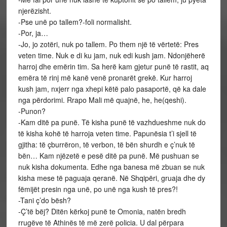
njerëzisht.
-Pse unë po tallem?-foli normalisht.
-Por, ja…
-Jo, jo zotëri, nuk po tallem. Po them një të vërtetë: Pres
veten time. Nuk e di ku jam, nuk edi kush jam. Ndonjëherë
harroj dhe emërin tim. Sa herë kam gjetur punë të rastit, aq
emëra të rinj më kanë venë pronarët grekë. Kur harroj
kush jam, nxjerr nga xhepi këtë palo pasaportë, që ka dale
nga përdorimi. Rrapo Mali më quajnë, he, he(qeshi).
-Punon?
-Kam ditë pa punë. Të kisha punë të vazhdueshme nuk do
të kisha kohë të harroja veten time. Papunësia t’i sjell të
gjitha: të çburrëron, të verbon, të bën shurdh e ç’nuk të
bën… Kam njëzetë e pesë ditë pa punë. Më pushuan se
nuk kisha dokumenta. Edhe nga banesa më zbuan se nuk
kisha mese të paguaja qeranë. Në Shqipëri, gruaja dhe dy
fëmijët presin nga unë, po unë nga kush të pres?!
-Tani ç’do bësh?
-Ç’të bëj? Ditën kërkoj punë te Omonia, natën bredh
rrugëve të Athinës të më zerë policia. U dal përpara