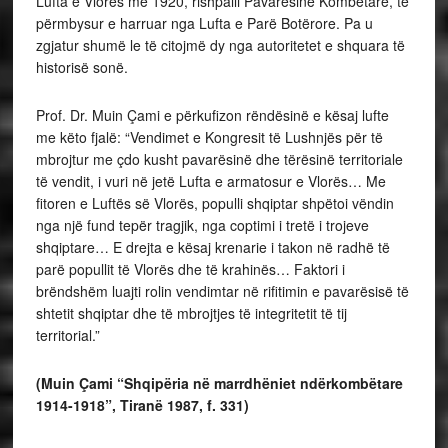
Lufta e Vlorës më 1920, rishpalli Pavarësinë Kombëtare, të
përmbysur e harruar nga Lufta e Parë Botërore. Pa u
zgjatur shumë le të citojmë dy nga autoritetet e shquara të
historisë sonë.
Prof. Dr. Muin Çami e përkufizon rëndësinë e kësaj lufte
me këto fjalë: “Vendimet e Kongresit të Lushnjës për të
mbrojtur me çdo kusht pavarësinë dhe tërësinë territoriale
të vendit, i vuri në jetë Lufta e armatosur e Vlorës… Me
fitoren e Luftës së Vlorës, populli shqiptar shpëtoi vëndin
nga një fund tepër tragjik, nga coptimi i tretë i trojeve
shqiptare… E drejta e kësaj krenarie i takon në radhë të
parë popullit të Vlorës dhe të krahinës… Faktori i
brëndshëm luajti rolin vendimtar në rifitimin e pavarësisë të
shtetit shqiptar dhe të mbrojtjes të integritetit të tij
territorial.”
(Muin Çami “Shqipëria në marrdhëniet ndërkombëtare
1914-1918”, Tiranë 1987, f. 331)