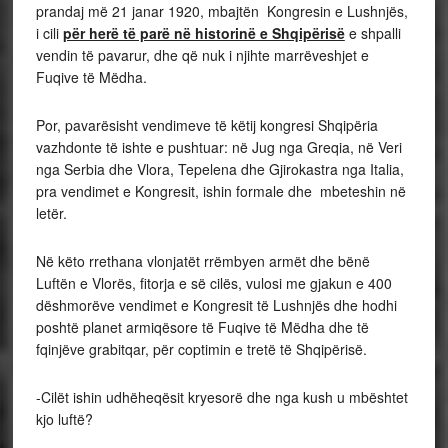
prandaj më 21 janar 1920, mbajtën Kongresin e Lushnjës,
i cili
për herë të parë në historinë e Shqipërisë
e shpalli
vendin të pavarur, dhe që nuk i njihte marrëveshjet e
Fuqive të Mëdha.
Por, pavarësisht vendimeve të këtij kongresi Shqipëria
vazhdonte të ishte e pushtuar: në Jug nga Greqia, në Veri
nga Serbia dhe Vlora, Tepelena dhe Gjirokastra nga Italia,
pra vendimet e Kongresit, ishin formale dhe mbeteshin në
letër.
Në këto rrethana vlonjatët rrëmbyen armët dhe bënë
Luftën e Vlorës, fitorja e së cilës, vulosi me gjakun e 400
dëshmorëve vendimet e Kongresit të Lushnjës dhe hodhi
poshtë planet armiqësore të Fuqive të Mëdha dhe të
fqinjëve grabitqar, për coptimin e tretë të Shqipërisë.
-Cilët ishin udhëheqësit kryesorë dhe nga kush u mbështet
kjo luftë?