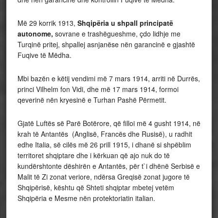
Më 29 korrik 1913,
Shqipëria u shpall principatë
autonome,
sovrane e trashëgueshme, çdo lidhje me
Turqinë pritej, shpallej asnjanëse nën garancinë e gjashtë
Fuqive të Mëdha.
Mbi bazën e këtij vendimi më 7 mars 1914, arriti në Durrës,
princi Vilhelm fon Vidi, dhe më 17 mars 1914, formoi
qeverinë nën kryesinë e Turhan Pashë Përmetit.
Gjatë Luftës së Parë Botërore, që filloi më 4 gusht 1914, në
krah të Antantës (Anglisë, Francës dhe Rusisë), u radhit
edhe Italia, së cilës më 26 prill 1915, i dhanë si shpëblim
territoret shqiptare dhe i kërkuan që ajo nuk do të
kundërshtonte dëshirën e Antantës, për t`i dhënë Serbisë e
Malit të Zi zonat veriore, ndërsa Greqisë zonat jugore të
Shqipërisë, kështu që Shteti shqiptar mbetej vetëm
Shqipëria e Mesme nën protektoriatin italian.