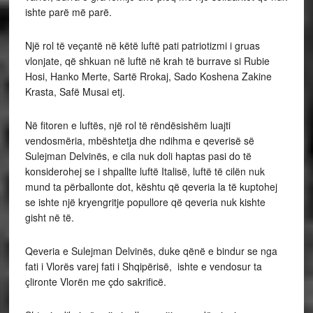
ishte parë më parë.
Një rol të veçantë në këtë luftë pati patriotizmi i gruas
vlonjate, që shkuan në luftë në krah të burrave si Rubie
Hosi, Hanko Merte, Sartë Rrokaj, Sado Koshena Zakine
Krasta, Safë Musai etj.
Në fitoren e luftës, një rol të rëndësishëm luajti
vendosmëria, mbështetja dhe ndihma e qeverisë së
Sulejman Delvinës, e cila nuk doli haptas pasi do të
konsiderohej se i shpallte luftë Italisë, luftë të cilën nuk
mund ta përballonte dot, kështu që qeveria la të kuptohej
se ishte një kryengritje popullore që qeveria nuk kishte
gisht në të.
Qeveria e Sulejman Delvinës, duke qënë e bindur se nga
fati i Vlorës varej fati i Shqipërisë, ishte e vendosur ta
çlironte Vlorën me çdo sakrificë.