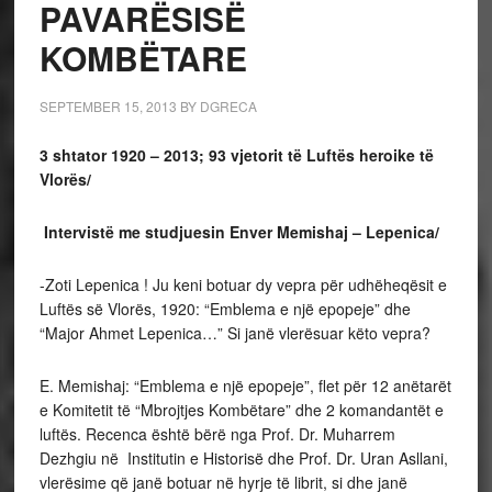
PAVARËSISË
KOMBËTARE
SEPTEMBER 15, 2013
BY
DGRECA
3 shtator 1920 – 2013; 93 vjetorit të Luftës heroike të
Vlorës/
Intervistë me studjuesin Enver Memishaj – Lepenica/
-Zoti Lepenica ! Ju keni botuar dy vepra për udhëheqësit e
Luftës së Vlorës, 1920: “Emblema e një epopeje” dhe
“Major Ahmet Lepenica…” Si janë vlerësuar këto vepra?
E. Memishaj: “Emblema e një epopeje”, flet për 12 anëtarët
e Komitetit të “Mbrojtjes Kombëtare” dhe 2 komandantët e
luftës. Recenca është bërë nga Prof. Dr. Muharrem
Dezhgiu në Institutin e Historisë dhe Prof. Dr. Uran Asllani,
vlerësime që janë botuar në hyrje të librit, si dhe janë