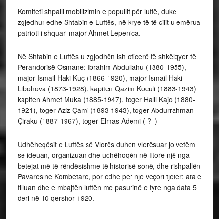
Komiteti shpalli mobilizimin e popullit për luftë, duke
zgjedhur edhe Shtabin e Luftës, në krye të të cilit u emërua
patrioti i shquar, major Ahmet Lepenica.
Në Shtabin e Luftës u zgjodhën ish oficerë të shkëlqyer të
Perandorisë Osmane: Ibrahim Abdullahu (1880-1955),
major Ismail Haki Kuç (1866-1920), major Ismail Haki
Libohova (1873-1928), kapiten Qazim Koculi (1883-1943),
kapiten Ahmet Muka (1885-1947), toger Halil Kajo (1880-
1921), toger Aziz Çami (1893-1943), toger Abdurrahman
Çiraku (1887-1967), toger Elmas Ademi ( ? )
Udhëheqësit e Luftës së Vlorës duhen vlerësuar jo vetëm
se ideuan, organizuan dhe udhëhoqën në fitore një nga
betejat më të rëndësishme të historisë sonë, dhe rishpallën
Pavarësinë Kombëtare, por edhe për një veçori tjetër: ata e
filluan dhe e mbajtën luftën me pasurinë e tyre nga data 5
deri në 10 qershor 1920.