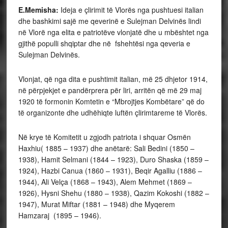
E.Memisha:
Ideja e çlirimit të Vlorës nga pushtuesi italian
dhe bashkimi sajë me qeverinë e Sulejman Delvinës lindi
në Vlorë nga elita e patriotëve vlonjatë dhe u mbështet nga
gjithë populli shqiptar dhe në fshehtësi nga qeveria e
Sulejman Delvinës.
Vlonjat, që nga dita e pushtimit italian, më 25 dhjetor 1914,
në përpjekjet e pandërprera për liri, arritën që më 29 maj
1920 të formonin Komtetin e “Mbrojtjes Kombëtare” që do
të organizonte dhe udhëhiqte luftën çlirimtareme të Vlorës.
Në krye të Komitetit u zgjodh patriota i shquar Osmën
Haxhiu( 1885 – 1937) dhe anëtarë: Sali Bedini (1850 –
1938), Hamit Selmani (1844 – 1923), Duro Shaska (1859 –
1924), Hazbi Canua (1860 – 1931), Beqir Agalliu (1886 –
1944), Ali Velça (1868 – 1943), Alem Mehmet (1869 –
1926), Hysni Shehu (1880 – 1938), Qazim Kokoshi (1882 –
1947), Murat Miftar (1881 – 1948) dhe Myqerem
Hamzaraj (1895 – 1946).