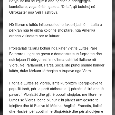
Shtypi ndikoi në zgjimin dhe ngritjen e ndërgjegjes
kombëtare, veçanërisht gazeta “Drita”, që botohej në
Gjirokastër nga Veli Hashrova.
Në fitoren e luftës influencoi edhe faktori jashtëm. Lufta u
përkrah nga të gjitha kolonitë shqiptare, nga Amerika
erdhën vullnetarë për të luftuar.
Proletariati italian,i lodhur nga katër vjet të Luftës Parë
Botërore u ngrit në greva e demonstrata të fuqishme dhe
nuk lejuan t`i dërgoheshin ndihma ushtrisë italiane në
Vlorë. Në Parlament, Partia Socialiste punoi shumë kundër
luftës, duke kërkuar tërheqien e trupave nga Vlora.
Fitorja e Luftës së Vlorës, ishte kurorëzim i përpjekjeve të
popullit tonë, për ta parë atdheun e tij përsëri të lirë dhe të
pavarur. Vlonjatët dhe gjithë populli shqiptar, me fitoren e
Luftës së Vlorës, bënë pluhur e hi planet armiqësore të
fqinjëve dhe të Fuqive të Mëdha; Anglisë, Francës, Italisë
dhe Rusisë, për coptimin e Shqipërisë dhe për zhdukjen e