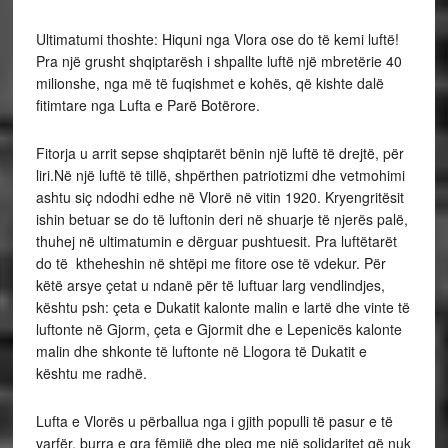
Ultimatumi thoshte: Hiquni nga Vlora ose do të kemi luftë!
Pra një grusht shqiptarësh i shpallte luftë një mbretërie 40
milionshe, nga më të fuqishmet e kohës, që kishte dalë
fitimtare nga Lufta e Parë Botërore.
Fitorja u arrit sepse shqiptarët bënin një luftë të drejtë, për
liri.Në një luftë të tillë, shpërthen patriotizmi dhe vetmohimi
ashtu siç ndodhi edhe në Vlorë në vitin 1920. Kryengritësit
ishin betuar se do të luftonin deri në shuarje të njerës palë,
thuhej në ultimatumin e dërguar pushtuesit. Pra luftëtarët
do të ktheheshin në shtëpi me fitore ose të vdekur. Për
këtë arsye çetat u ndanë për të luftuar larg vendlindjes,
kështu psh: çeta e Dukatit kalonte malin e lartë dhe vinte të
luftonte në Gjorm, çeta e Gjormit dhe e Lepenicës kalonte
malin dhe shkonte të luftonte në Llogora të Dukatit e
kështu me radhë.
Lufta e Vlorës u përballua nga i gjith populli të pasur e të
varfër, burra e gra fëmijë dhe pleq me një solidaritet që nuk