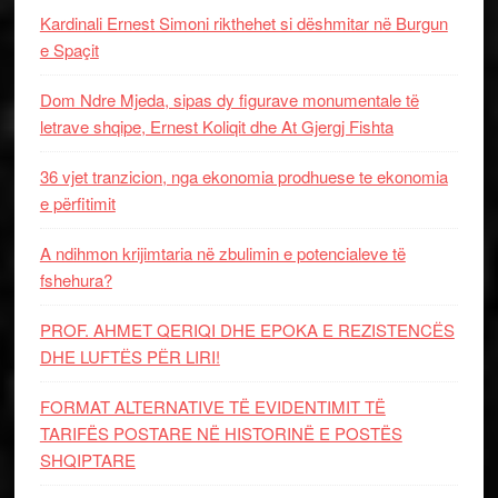
Kardinali Ernest Simoni rikthehet si dëshmitar në Burgun
e Spaçit
Dom Ndre Mjeda, sipas dy figurave monumentale të
letrave shqipe, Ernest Koliqit dhe At Gjergj Fishta
36 vjet tranzicion, nga ekonomia prodhuese te ekonomia
e përfitimit
A ndihmon krijimtaria në zbulimin e potencialeve të
fshehura?
PROF. AHMET QERIQI DHE EPOKA E REZISTENCЁS
DHE LUFTЁS PЁR LIRI!
FORMAT ALTERNATIVE TË EVIDENTIMIT TË
TARIFËS POSTARE NË HISTORINË E POSTËS
SHQIPTARE