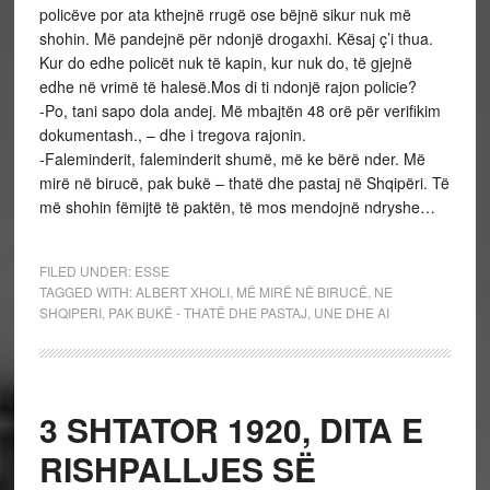
policëve por ata kthejnë rrugë ose bëjnë sikur nuk më
shohin. Më pandejnë për ndonjë drogaxhi. Kësaj ç’i thua.
Kur do edhe policët nuk të kapin, kur nuk do, të gjejnë
edhe në vrimë të halesë.Mos di ti ndonjë rajon policie?
-Po, tani sapo dola andej. Më mbajtën 48 orë për verifikim
dokumentash., – dhe i tregova rajonin.
-Faleminderit, faleminderit shumë, më ke bërë nder. Më
mirë në birucë, pak bukë – thatë dhe pastaj në Shqipëri. Të
më shohin fëmijtë të paktën, të mos mendojnë ndryshe…
FILED UNDER:
ESSE
TAGGED WITH:
ALBERT XHOLI
,
MË MIRË NË BIRUCË
,
NE
SHQIPERI
,
PAK BUKË - THATË DHE PASTAJ
,
UNE DHE AI
3 SHTATOR 1920, DITA E
RISHPALLJES SË