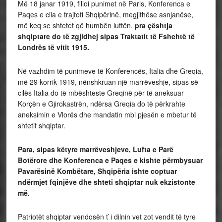
Më 18 janar 1919, filloi punimet në Paris, Konferenca e
Paqes e cila e trajtoti Shqipërinë, megjithëse asnjanëse,
më keq se shtetet që humbën luftën,
pra çështja
shqiptare do të zgjidhej
sipas Traktatit të Fshehtë të
Londrës të vitit 1915.
Në vazhdim të punimeve të Konferencës, Italia dhe Greqia,
më 29 korrik 1919, nënshkruan një marrëveshje, sipas së
cilës Italia do të mbështeste Greqinë për të aneksuar
Korçën e Gjirokastrën, ndërsa Greqia do të përkrahte
aneksimin e Vlorës dhe mandatin mbi pjesën e mbetur të
shtetit shqiptar.
Para, sipas këtyre marrëveshjeve, Lufta e Parë
Botërore dhe Konferenca e Paqes e kishte përmbysuar
Pavarësinë Kombëtare, Shqipëria ishte coptuar
ndërmjet fqinjëve dhe shteti shqiptar nuk ekzistonte
më.
Patriotët shqiptar vendosën t`i dilnin vet zot vendit të tyre