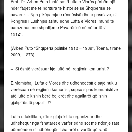
Prof. Dr. Arben Puto thotë se: “Lufta e Vlorës përbën një
ndër faqet më të ndritura të historisë së Shqipërisë së
pavarur… Nga pikëpamja e rëndësisë dhe e pasojave, si
Kongresi i Lushnjës ashtu edhe Lufta e Vlorës, mund të
barazohen me shpalljen e Pavarësisë në nëtor të vitit
1912”.
(Arben Puto “Shqipëria politike 1912 – 1939”, Toena, tiranë
2009, f. 273)
– Si është vlerësuar kjo luftë në regjimin komunist ?
E.Memishaj: Lufta e Vlorës dhe udhëheqësit e sajë nuk u
vlerësuan në regjimin komunist, sepse sipas komunistëve
atë luftë e kishin bërë bejlerët dhe agallarët që ishin
gjakpirës të popullit !?
Lufta u falsifikua, sikur gjoja ishte organizuar dhe
udhëhequr nga fshatarët e varfër edhe sot më ndonjë rast
përmënden si udhëheqës fshatarët e varfër që ranë