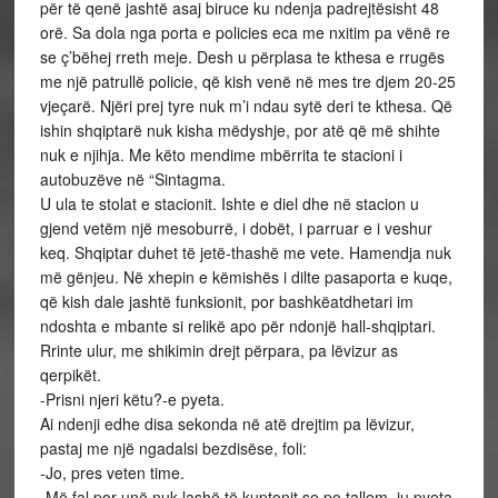
për të qenë jashtë asaj biruce ku ndenja padrejtësisht 48
orë. Sa dola nga porta e policies eca me nxitim pa vënë re
se ç’bëhej rreth meje. Desh u përplasa te kthesa e rrugës
me një patrullë policie, që kish venë në mes tre djem 20-25
vjeçarë. Njëri prej tyre nuk m’i ndau sytë deri te kthesa. Që
ishin shqiptarë nuk kisha mëdyshje, por atë që më shihte
nuk e njihja. Me këto mendime mbërrita te stacioni i
autobuzëve në “Sintagma.
U ula te stolat e stacionit. Ishte e diel dhe në stacion u
gjend vetëm një mesoburrë, i dobët, i parruar e i veshur
keq. Shqiptar duhet të jetë-thashë me vete. Hamendja nuk
më gënjeu. Në xhepin e këmishës i dilte pasaporta e kuqe,
që kish dale jashtë funksionit, por bashkëatdhetari im
ndoshta e mbante si relikë apo për ndonjë hall-shqiptari.
Rrinte ulur, me shikimin drejt përpara, pa lëvizur as
qerpikët.
-Prisni njeri këtu?-e pyeta.
Ai ndenji edhe disa sekonda në atë drejtim pa lëvizur,
pastaj me një ngadalsi bezdisëse, foli:
-Jo, pres veten time.
-Më fal por unë nuk lashë të kuptonit se po tallem, ju pyeta