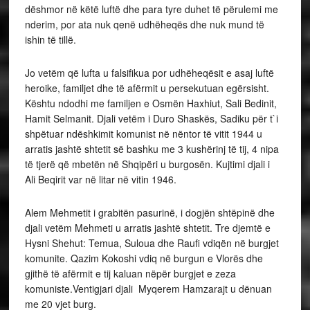
dëshmor në këtë luftë dhe para tyre duhet të përulemi me
nderim, por ata nuk qenë udhëheqës dhe nuk mund të
ishin të tillë.
Jo vetëm që lufta u falsifikua por udhëheqësit e asaj luftë
heroike, familjet dhe të afërmit u persekutuan egërsisht.
Kështu ndodhi me familjen e Osmën Haxhiut, Sali Bedinit,
Hamit Selmanit. Djali vetëm i Duro Shaskës, Sadiku për t`i
shpëtuar ndëshkimit komunist në nëntor të vitit 1944 u
arratis jashtë shtetit së bashku me 3 kushërinj të tij, 4 nipa
të tjerë që mbetën në Shqipëri u burgosën. Kujtimi djali i
Ali Beqirit var në litar në vitin 1946.
Alem Mehmetit i grabitën pasurinë, i dogjën shtëpinë dhe
djali vetëm Mehmeti u arratis jashtë shtetit. Tre djemtë e
Hysni Shehut: Temua, Suloua dhe Raufi vdiqën në burgjet
komunite. Qazim Kokoshi vdiq në burgun e Vlorës dhe
gjithë të afërmit e tij kaluan nëpër burgjet e zeza
komuniste.Ventigjari djali Myqerem Hamzarajt u dënuan
me 20 vjet burg.