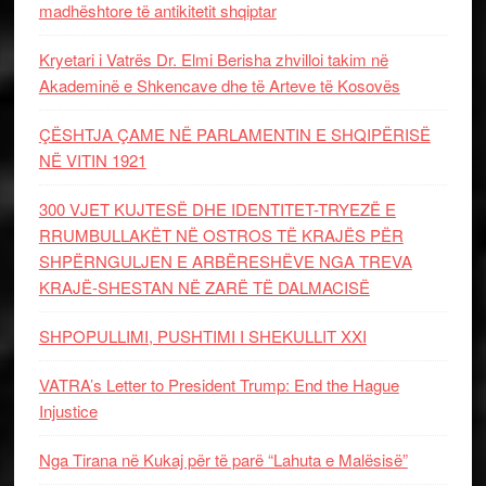
madhështore të antikitetit shqiptar
Kryetari i Vatrës Dr. Elmi Berisha zhvilloi takim në
Akademinë e Shkencave dhe të Arteve të Kosovës
ÇËSHTJA ÇAME NË PARLAMENTIN E SHQIPËRISË
NË VITIN 1921
300 VJET KUJTESË DHE IDENTITET-TRYEZË E
RRUMBULLAKËT NË OSTROS TË KRAJËS PËR
SHPËRNGULJEN E ARBËRESHËVE NGA TREVA
KRAJË-SHESTAN NË ZARË TË DALMACISË
SHPOPULLIMI, PUSHTIMI I SHEKULLIT XXI
VATRA’s Letter to President Trump: End the Hague
Injustice
Nga Tirana në Kukaj për të parë “Lahuta e Malësisë”