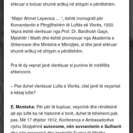
shkruar e botuar shumë artikuj në shtypin e përditshëm.
“Major Ahmet Lepenica … “, është monografi për
Komandantin e Përgjithshëm të Luftës së Vlorës, 1920.
Vepra është vlerësuar nga Prof. Dr. Bardhosh Gaçe,
Mjeshtër i Madh dhe është promovuar nga Akademia e
Shkencave dhe Ministria e Mbrojtjes, si dhe janë shkruar
shumë artikuj në shtypin e përditshëm.
Pra të dy veprat janë vlerësuar si punime të mirëfillta
shkencore.
– Pse duhet vlerësuar Lufta e Vlorës, cilat janë të veçantat
e kësaj lufte?
E. Memisha:
Për për të kuptuar, veçorinë dhe rëndësinë
që ajo luftë ka në historinë e tonë, duhet të kthehemi pak
pas. Më 17 dhjetor 1912, Konferenca e Ambasadorëve
njohu Shqipërinë
autonome, nën sovranitetin e Sulltanit
dhe nën garancinë dhe kontrollin Fuqive të Mëdha.