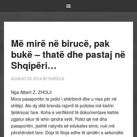
Më mirë në birucë, pak
bukë – thatë dhe pastaj në
Shqipëri…
AUGUST 23, 2014
BY
DGRECA
Nga Albert Z. ZHOLI/
Mora pasaportën te polici i shërbimit dhe u nisa për në
shtëpi. Ato dy ditë brenda rajonit të policies më kishin
tjetërsuar fare. Koha e verifikimit të dokumentave kishte
zgjatur sikur të ishin qindra vetë. Polici që më dha
pasaportën, jashtë natyrës së edukates sime, nuk më
përshëndeti fare. Doja të fitoja edhe të qindën e sekondës