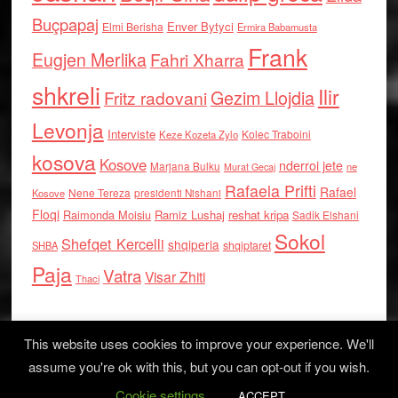
Buçpapaj
Enver Bytyci
Elmi Berisha
Ermira Babamusta
Frank
Eugjen Merlika
Fahri Xharra
shkreli
Ilir
Gezim Llojdia
Fritz radovani
Levonja
Interviste
Kolec Traboini
Keze Kozeta Zylo
kosova
Kosove
nderroi jete
Marjana Bulku
ne
Murat Gecaj
Rafaela Prifti
Rafael
Nene Tereza
Kosove
presidenti Nishani
Floqi
Raimonda Moisiu
Ramiz Lushaj
reshat kripa
Sadik Elshani
Sokol
Shefqet Kercelli
shqiperia
shqiptaret
SHBA
Paja
Vatra
Visar Zhiti
Thaci
This website uses cookies to improve your experience. We'll
assume you're ok with this, but you can opt-out if you wish.
Cookie settings
Log in
ACCEPT