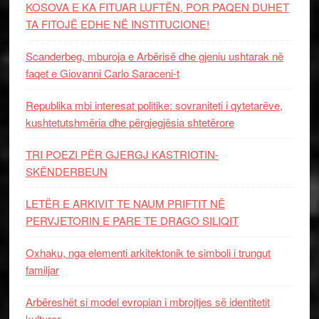
KOSOVA E KA FITUAR LUFTËN, POR PAQEN DUHET
TA FITOJË EDHE NË INSTITUCIONE!
Scanderbeg, mburoja e Arbërisë dhe gjeniu ushtarak në
faqet e Giovanni Carlo Saraceni-t
Republika mbi interesat politike: sovraniteti i qytetarëve,
kushtetutshmëria dhe përgjegjësia shtetërore
TRI POEZI PËR GJERGJ KASTRIOTIN-
SKËNDERBEUN
LETËR E ARKIVIT TE NAUM PRIFTIT NË
PERVJETORIN E PARE TE DRAGO SILIQIT
Oxhaku, nga elementi arkitektonik te simboli i trungut
familjar
Arbëreshët si model evropian i mbrojtjes së identitetit
kulturor