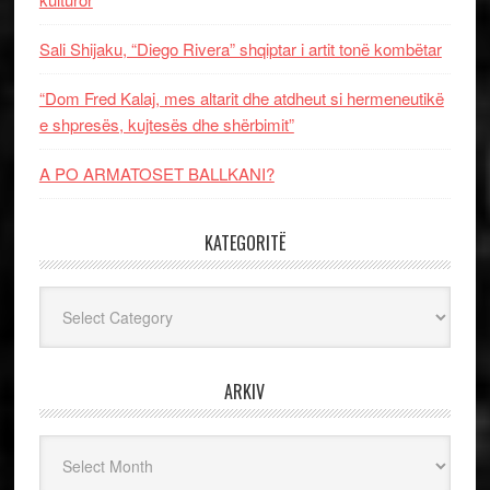
Sali Shijaku, “Diego Rivera” shqiptar i artit tonë kombëtar
“Dom Fred Kalaj, mes altarit dhe atdheut si hermeneutikë
e shpresës, kujtesës dhe shërbimit”
A PO ARMATOSET BALLKANI?
KATEGORITË
Kategoritë
ARKIV
Arkiv