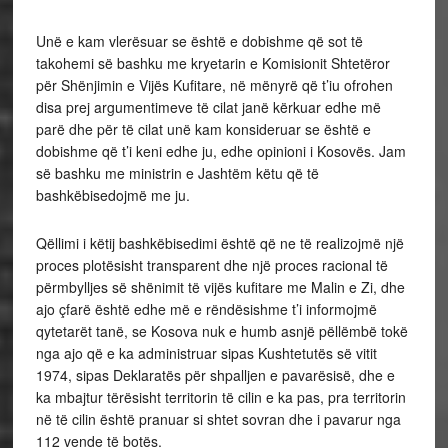
Unë e kam vlerësuar se është e dobishme që sot të
takohemi së bashku me kryetarin e Komisionit Shtetëror
për Shënjimin e Vijës Kufitare, në mënyrë që t’iu ofrohen
disa prej argumentimeve të cilat janë kërkuar edhe më
parë dhe për të cilat unë kam konsideruar se është e
dobishme që t’i keni edhe ju, edhe opinioni i Kosovës. Jam
së bashku me ministrin e Jashtëm këtu që të
bashkëbisedojmë me ju.
Qëllimi i këtij bashkëbisedimi është që ne të realizojmë një
proces plotësisht transparent dhe një proces racional të
përmbylljes së shënimit të vijës kufitare me Malin e Zi, dhe
ajo çfarë është edhe më e rëndësishme t’i informojmë
qytetarët tanë, se Kosova nuk e humb asnjë pëllëmbë tokë
nga ajo që e ka administruar sipas Kushtetutës së vitit
1974, sipas Deklaratës për shpalljen e pavarësisë, dhe e
ka mbajtur tërësisht territorin të cilin e ka pas, pra territorin
në të cilin është pranuar si shtet sovran dhe i pavarur nga
112 vende të botës.