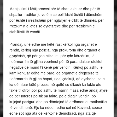
Manipulimi i këtij procesi për të shantazhuar dhe për të
shpallur tradhtar jo vetëm se politikisht është i dëmshëm,
por është i rrezikshëm për ngjalljen e ciklit të dhunës, për
rrezikimin e jetës së qytetarëve dhe për rrezikimin e
stabilitetit të vendit.
Prandaj, unë edhe me këtë rast kërkoj nga organet e
rendit, kërkoj nga policia, nga prokuroria dhe organet e
gjyqësisë, që për çdo etiketim, për çdo kërcënim, të
ndërmarrim të gjitha veprimet për të parandaluar efektet
negative që mund t’i kenë për vendin. Kërkoj po ashtu, e
kam kërkuar edhe më parë, që organet e drejtësisë të
ndërmarrin të gjitha hapat, ndaj çdokujt, që dyshohet se e
ka dëmtuar këtë proces, në qoftë se dikush ka fakte ato
fakte t’i ofroj, por po ashtu të marrin masa edhe andaj atyre
që për interes politik pa fakte, po e djegin vendin, po
krijojnë pasiguri dhe po dëmtojnë të ardhmen euroatlantike
të vendit tonë. Kjo ka ndodh edhe sot në Kuvend, sepse
edhe sot nga ata që kërkojnë demokraci, nga ata që