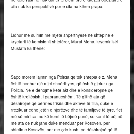
cila nuk ka perspektivë por e cila na kthen prapa.
Lidhur me sulmin me mjete shpërthyese në shtëpinë e
kryetarit të komisionit shtetëror, Murat Meha, kryeministri
Mustafa ka thënë:
Sapo morëm lajmin nga Policia që tek shtëpia e z. Meha
është hedhur një mjet shpërthyes, që është gjetur nga
Policia. Ne e dënojmë këtë akt dhe e konsiderojmë që
është krejtësisht i papranueshëm. Të gjithë ata që
dëshirojnë që përmes frikës dhe akteve të tilla, duke e
rrezikuar edhe jetën e njerëzve dhe të familjeve të tyre, flet
më së miri se me kë kemi të bëjmë punë, se kemi të bëjmë
me ata që nuk janë duke menduar për Kosovën, për
shtetin e Kosovës, por me çdo kusht po dëshirojnë që të