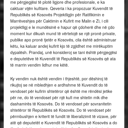
me përgjegjësi të plotë ligjore dhe profesionale, e ka
caktuar vijën kufitare. Qeveria i ka propozuar Kuvendit të
Republikës së Kosovës Projektligjin për Ratifikimin e
Marrëveshjes për Caktimin e Kufirit me Malin e Zi, i cili
projektligj e le mundësinë e hapur që çdoherë dhe në çdo
moment kur dikush mund të vërtetojë se një pronë private,
publike apo pronë tjetër e Kosovës, cila është administruar
këtu, ka kaluar andej kufirit kjo të zgjidhet me mirëkuptim
dypalësh. Prandaj, unë konsideroj se tani është përgjegjësi
e deputetëve të Kuvendit të Republikës së Kosovës që ata
të marrin vendim lidhur me këtë.
Ky vendim nuk është vendim i thjeshtë, por dëshiroj të
rikujtoj se në mbledhjen e ardhshme të Kuvendit do të
vendoset për kufirin shtetëror që është me rëndësi jetike
për ne, do të vendoset për një kufi me shtetin mik dhe
dashamirës të Kosovës. Do të vendoset për sovranitetin
shtetëror të Republikës së Kosovës. Do të vendoset për
përmbushjen e kriterit të fundit të liberalizimit të vizave, për
atë që deputetët e Kuvendit të Republikës së Kosovës a do