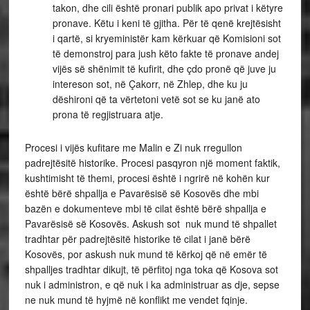
takon, dhe cili është pronari publik apo privat i këtyre
pronave. Këtu i keni të gjitha. Për të qenë krejtësisht
i qartë, si kryeministër kam kërkuar që Komisioni sot
të demonstroj para jush këto fakte të pronave andej
vijës së shënimit të kufirit, dhe çdo pronë që juve ju
intereson sot, në Çakorr, në Zhlep, dhe ku ju
dëshironi që ta vërtetoni vetë sot se ku janë ato
prona të regjistruara atje.
Procesi i vijës kufitare me Malin e Zi nuk rregullon
padrejtësitë historike. Procesi pasqyron një moment faktik,
kushtimisht të themi, procesi është i ngrirë në kohën kur
është bërë shpallja e Pavarësisë së Kosovës dhe mbi
bazën e dokumenteve mbi të cilat është bërë shpallja e
Pavarësisë së Kosovës. Askush sot nuk mund të shpallet
tradhtar për padrejtësitë historike të cilat i janë bërë
Kosovës, por askush nuk mund të kërkoj që në emër të
shpalljes tradhtar dikujt, të përfitoj nga toka që Kosova sot
nuk i administron, e që nuk i ka administruar as dje, sepse
ne nuk mund të hyjmë në konflikt me vendet fqinje.