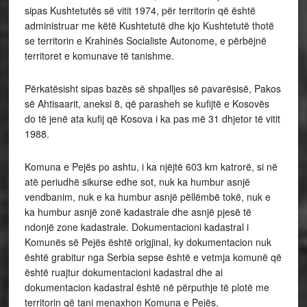
sipas Kushtetutës së vitit 1974, për territorin që është
administruar me këtë Kushtetutë dhe kjo Kushtetutë thotë
se territorin e Krahinës Socialiste Autonome, e përbëjnë
territoret e komunave të tanishme.
Përkatësisht sipas bazës së shpalljes së pavarësisë, Pakos
së Ahtisaarit, aneksi 8, që parasheh se kufijtë e Kosovës
do të jenë ata kufij që Kosova i ka pas më 31 dhjetor të vitit
1988.
Komuna e Pejës po ashtu, i ka njëjtë 603 km katrorë, si në
atë periudhë sikurse edhe sot, nuk ka humbur asnjë
vendbanim, nuk e ka humbur asnjë pëllëmbë tokë, nuk e
ka humbur asnjë zonë kadastrale dhe asnjë pjesë të
ndonjë zone kadastrale. Dokumentacioni kadastral i
Komunës së Pejës është origjinal, ky dokumentacion nuk
është grabitur nga Serbia sepse është e vetmja komunë që
është ruajtur dokumentacioni kadastral dhe ai
dokumentacion kadastral është në përputhje të plotë me
territorin që tani menaxhon Komuna e Pejës.