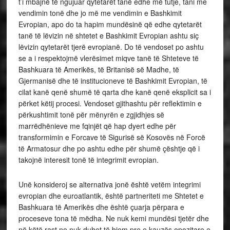
t’i mbajnë të ngujuar qytetarët tanë edhe më tutje, tani me
vendimin tonë dhe jo më me vendimin e Bashkimit
Evropian, apo do ta hapim mundësinë që edhe qytetarët
tanë të lëvizin në shtetet e Bashkimit Evropian ashtu siç
lëvizin qytetarët tjerë evropianë. Do të vendoset po ashtu
se a i respektojmë vlerësimet miqve tanë të Shteteve të
Bashkuara të Amerikës, të Britanisë së Madhe, të
Gjermanisë dhe të institucioneve të Bashkimit Evropian, të
cilat kanë qenë shumë të qarta dhe kanë qenë eksplicit sa i
përket këtij procesi. Vendoset gjithashtu për reflektimin e
përkushtimit tonë për mënyrën e zgjidhjes së
marrëdhënieve me fqinjët që hap dyert edhe për
transformimin e Forcave të Sigurisë së Kosovës në Forcë
të Armatosur dhe po ashtu edhe për shumë çështje që i
takojnë interesit tonë të integrimit evropian.
Unë konsideroj se alternativa jonë është vetëm integrimi
evropian dhe euroatlantik, është partneriteti me Shtetet e
Bashkuara të Amerikës dhe është çuarja përpara e
proceseve tona të mëdha. Ne nuk kemi mundësi tjetër dhe
në këtë rast ne nuk duhet të biem pre e kauzës opozitare e