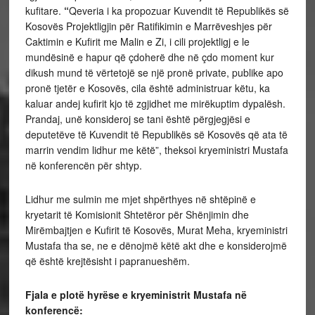
kufitare.
“
Qeveria i ka propozuar Kuvendit të Republikës së
Kosovës Projektligjin për Ratifikimin e Marrëveshjes për
Caktimin e Kufirit me Malin e Zi, i cili projektligj e le
mundësinë e hapur që çdoherë dhe në çdo moment kur
dikush mund të vërtetojë se një pronë private, publike apo
pronë tjetër e Kosovës, cila është administruar këtu, ka
kaluar andej kufirit kjo të zgjidhet me mirëkuptim dypalësh.
Prandaj, unë konsideroj se tani është përgjegjësi e
deputetëve të Kuvendit të Republikës së Kosovës që ata të
marrin vendim lidhur me këtë”, theksoi kryeministri Mustafa
në konferencën për shtyp.
Lidhur me sulmin me mjet shpërthyes në shtëpinë e
kryetarit të Komisionit Shtetëror për Shënjimin dhe
Mirëmbajtjen e Kufirit të Kosovës, Murat Meha, kryeministri
Mustafa tha se, ne e dënojmë këtë akt dhe e konsiderojmë
që është krejtësisht i papranueshëm.
Fjala e plotë hyrëse e kryeministrit Mustafa në
konferencë: