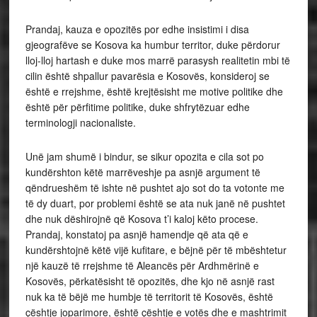
Prandaj, kauza e opozitës por edhe insistimi i disa
gjeografëve se Kosova ka humbur territor, duke përdorur
lloj-lloj hartash e duke mos marrë parasysh realitetin mbi të
cilin është shpallur pavarësia e Kosovës, konsideroj se
është e rrejshme, është krejtësisht me motive politike dhe
është për përfitime politike, duke shfrytëzuar edhe
terminologji nacionaliste.
Unë jam shumë i bindur, se sikur opozita e cila sot po
kundërshton këtë marrëveshje pa asnjë argument të
qëndrueshëm të ishte në pushtet ajo sot do ta votonte me
të dy duart, por problemi është se ata nuk janë në pushtet
dhe nuk dëshirojnë që Kosova t’i kaloj këto procese.
Prandaj, konstatoj pa asnjë hamendje që ata që e
kundërshtojnë këtë vijë kufitare, e bëjnë për të mbështetur
një kauzë të rrejshme të Aleancës për Ardhmërinë e
Kosovës, përkatësisht të opozitës, dhe kjo në asnjë rast
nuk ka të bëjë me humbje të territorit të Kosovës, është
çështje joparimore, është çështje e votës dhe e mashtrimit