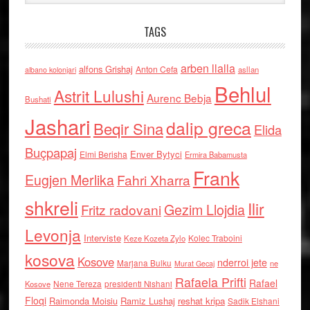
TAGS
arben llalla
alfons Grishaj
Anton Cefa
asllan
albano kolonjari
Behlul
Astrit Lulushi
Aurenc Bebja
Bushati
Jashari
dalip greca
Beqir Sina
Elida
Buçpapaj
Enver Bytyci
Elmi Berisha
Ermira Babamusta
Frank
Eugjen Merlika
Fahri Xharra
shkreli
Ilir
Gezim Llojdia
Fritz radovani
Levonja
Interviste
Kolec Traboini
Keze Kozeta Zylo
kosova
Kosove
nderroi jete
Marjana Bulku
ne
Murat Gecaj
Rafaela Prifti
Rafael
Nene Tereza
Kosove
presidenti Nishani
Floqi
Raimonda Moisiu
Ramiz Lushaj
reshat kripa
Sadik Elshani