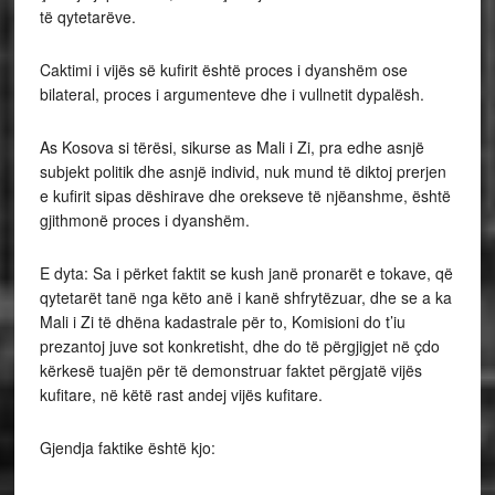
të qytetarëve.
Caktimi i vijës së kufirit është proces i dyanshëm ose
bilateral, proces i argumenteve dhe i vullnetit dypalësh.
As Kosova si tërësi, sikurse as Mali i Zi, pra edhe asnjë
subjekt politik dhe asnjë individ, nuk mund të diktoj prerjen
e kufirit sipas dëshirave dhe orekseve të njëanshme, është
gjithmonë proces i dyanshëm.
E dyta: Sa i përket faktit se kush janë pronarët e tokave, që
qytetarët tanë nga këto anë i kanë shfrytëzuar, dhe se a ka
Mali i Zi të dhëna kadastrale për to, Komisioni do t’iu
prezantoj juve sot konkretisht, dhe do të përgjigjet në çdo
kërkesë tuajën për të demonstruar faktet përgjatë vijës
kufitare, në këtë rast andej vijës kufitare.
Gjendja faktike është kjo: