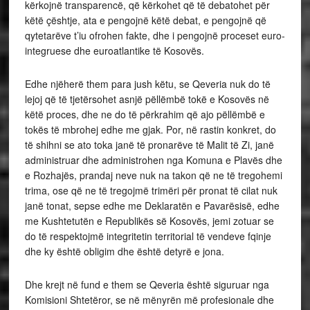
kërkojnë transparencë, që kërkohet që të debatohet për
këtë çështje, ata e pengojnë këtë debat, e pengojnë që
qytetarëve t’iu ofrohen fakte, dhe i pengojnë proceset euro-
integruese dhe euroatlantike të Kosovës.
Edhe njëherë them para jush këtu, se Qeveria nuk do të
lejoj që të tjetërsohet asnjë pëllëmbë tokë e Kosovës në
këtë proces, dhe ne do të përkrahim që ajo pëllëmbë e
tokës të mbrohej edhe me gjak. Por, në rastin konkret, do
të shihni se ato toka janë të pronarëve të Malit të Zi, janë
administruar dhe administrohen nga Komuna e Plavës dhe
e Rozhajës, prandaj neve nuk na takon që ne të tregohemi
trima, ose që ne të tregojmë trimëri për pronat të cilat nuk
janë tonat, sepse edhe me Deklaratën e Pavarësisë, edhe
me Kushtetutën e Republikës së Kosovës, jemi zotuar se
do të respektojmë integritetin territorial të vendeve fqinje
dhe ky është obligim dhe është detyrë e jona.
Dhe krejt në fund e them se Qeveria është siguruar nga
Komisioni Shtetëror, se në mënyrën më profesionale dhe