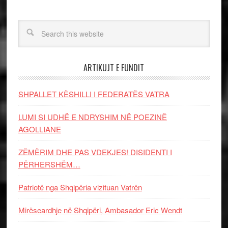
ARTIKUJT E FUNDIT
SHPALLET KËSHILLI I FEDERATËS VATRA
LUMI SI UDHË E NDRYSHIM NË POEZINË
AGOLLIANE
ZËMËRIM DHE PAS VDEKJES! DISIDENTI I
PËRHERSHËM…
Patriotë nga Shqipëria vizituan Vatrën
Mirëseardhje në Shqipëri, Ambasador Eric Wendt