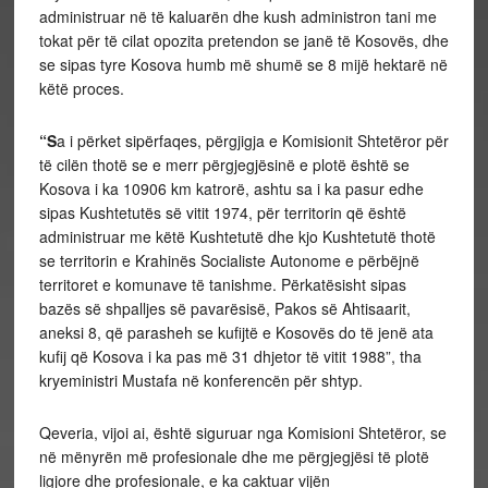
administruar në të kaluarën dhe kush administron tani me
tokat për të cilat opozita pretendon se janë të Kosovës, dhe
se sipas tyre Kosova humb më shumë se 8 mijë hektarë në
këtë proces.
“S
a i përket sipërfaqes, përgjigja e Komisionit Shtetëror për
të cilën thotë se e merr përgjegjësinë e plotë është se
Kosova i ka 10906 km katrorë, ashtu sa i ka pasur edhe
sipas Kushtetutës së vitit 1974, për territorin që është
administruar me këtë Kushtetutë dhe kjo Kushtetutë thotë
se territorin e Krahinës Socialiste Autonome e përbëjnë
territoret e komunave të tanishme.
Përkatësisht sipas
bazës së shpalljes së pavarësisë, Pakos së Ahtisaarit,
aneksi 8, që parasheh se kufijtë e Kosovës do të jenë ata
kufij që Kosova i ka pas më 31 dhjetor të vitit 1988”, tha
kryeministri Mustafa në konferencën për shtyp.
Qeveria, vijoi ai, është siguruar nga Komisioni Shtetëror, se
në mënyrën më profesionale dhe me përgjegjësi të plotë
ligjore dhe profesionale, e ka caktuar vijën