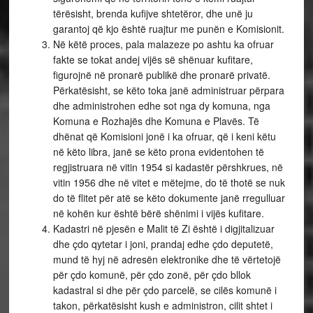
tërësisht, brenda kufijve shtetëror, dhe unë ju
garantoj që kjo është ruajtur me punën e Komisionit.
Në këtë proces, pala malazeze po ashtu ka ofruar
fakte se tokat andej vijës së shënuar kufitare,
figurojnë në pronarë publikë dhe pronarë privatë.
Përkatësisht, se këto toka janë administruar përpara
dhe administrohen edhe sot nga dy komuna, nga
Komuna e Rozhajës dhe Komuna e Plavës. Të
dhënat që Komisioni jonë i ka ofruar, që i keni këtu
në këto libra, janë se këto prona evidentohen të
regjistruara në vitin 1954 si kadastër përshkrues, në
vitin 1956 dhe në vitet e mëtejme, do të thotë se nuk
do të flitet për atë se këto dokumente janë rregulluar
në kohën kur është bërë shënimi i vijës kufitare.
Kadastri në pjesën e Malit të Zi është i digjitalizuar
dhe çdo qytetar i joni, prandaj edhe çdo deputetë,
mund të hyj në adresën elektronike dhe të vërtetojë
për çdo komunë, për çdo zonë, për çdo bllok
kadastral si dhe për çdo parcelë, se cilës komunë i
takon, përkatësisht kush e administron, cilit shtet i