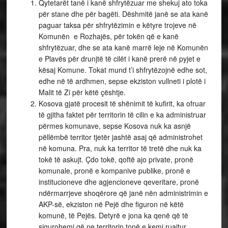
Qytetarët tanë i kanë shfrytëzuar me shekuj ato toka
për stane dhe për bagëti. Dëshmitë janë se ata kanë
paguar taksa për shfrytëzimin e këtyre trojeve në
Komunën e Rozhajës, për tokën që e kanë
shfrytëzuar, dhe se ata kanë marrë leje në Komunën
e Plavës për drunjtë të cilët i kanë prerë në pyjet e
kësaj Komune. Tokat mund t’i shfrytëzojnë edhe sot,
edhe në të ardhmen, sepse ekziston vullneti i plotë i
Malit të Zi për këtë çështje.
Kosova gjatë procesit të shënimit të kufirit, ka ofruar
të gjitha faktet për territorin të cilin e ka administruar
përmes komunave, sepse Kosova nuk ka asnjë
pëllëmbë territor tjetër jashtë asaj që administrohet
në komuna. Pra, nuk ka territor të tretë dhe nuk ka
tokë të askujt. Çdo tokë, qoftë ajo private, pronë
komunale, pronë e kompanive publike, pronë e
institucioneve dhe agjencioneve qeveritare, pronë
ndërmarrjeve shoqërore që janë nën administrimin e
AKP-së, ekziston në Pejë dhe figuron në këtë
komunë, të Pejës. Detyrë e jona ka qenë që të
sigurohemi që ne territorin tonë e kemi ruajtur