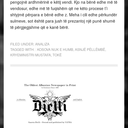
pengojnë ardhmërinë e këtij vendi. Kjo na bënë edhe më të
vendosur, edhe më të fuqishëm që ne këto procese t’i
shtyjmë përpara e bënë edhe z. Meha i cili edhe përkundër
sulmeve, sot është para jush të prezantoj një punë shumë
të përgjegjshme që e kanë bërë.
FILED UNDER:
ANALIZA
TAGGED WITH:
: KOSOVA NUK E HUMB
,
ASNJË PËLLËMBË
,
KRYEMINISTRI MUSTAFA
,
TOKË