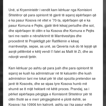
Unë, si Kryeministër i vendit kam kërkuar nga Komisioni
Shtetëror që para opinionit të gjerë të sqaroj sipërfaqen që
e ka pasur Kosova në vitet e ’70-ta, sipërfaqen që e ka
pasur Komuna e Pejës, gjatë tërë kësaj periudhe dhe sot,
dhe sipërfaqen të cilën e ka Kosova dhe Komuna e Pejës
tani me rastin e nënshkrimit të Marrëveshjes dhe
procedimit të Projektligjit për Ratifikimin e kësaj
marrëveshje, sepse, as unë, as Qeveria nuk do të lejojë që
asnjë pëllëmbë e këtij vendi t’i falet as Malit të Zi, dhe as
ndonjë vendi tjetër.
Kam kërkuar po ashtu që para jush dhe para opinionit të
sqaroj se kush ka administruar në të kaluarën dhe kush
administron tani me tokat për të cilat opozita pretendon se
janë të Kosovës, dhe se sipas tyre Kosova humb më
shumë se 8 mijë hektarë në këtë proces. Prandaj, sa i
përket sipërfaqes përgjigja e Komisionit Shtetëror për të
cilën thotë se e merr përgjegjësinë e plotë është, se
Kosova i ka 10906 km katrorë, ashtu sa i ka pasur edhe