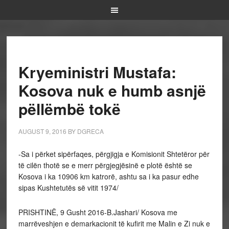
Kryeministri Mustafa:
Kosova nuk e humb asnjë
pëllëmbë tokë
AUGUST 9, 2016
BY
DGRECA
-Sa i përket sipërfaqes, përgjigja e Komisionit Shtetëror për
të cilën thotë se e merr përgjegjësinë e plotë është se
Kosova i ka 10906 km katrorë, ashtu sa i ka pasur edhe
sipas Kushtetutës së vitit 1974/
PRISHTINË, 9 Gusht 2016-B.Jashari/ Kosova
me
marrëveshjen e demarkacionit të kufirit me Malin e Zi nuk e