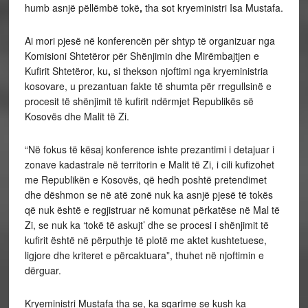
humb asnjë pëllëmbë tokë
,
tha sot kryeministri Isa Mustafa.
Ai mori pjesë në konferencën për shtyp të organizuar nga
Komisioni Shtetëror për Shënjimin dhe Mirëmbajtjen e
Kufirit Shtetëror, ku
,
si thekson njoftimi nga kryeministria
kosovare, u prezantuan fakte të shumta për rregullsinë e
procesit të shënjimit të kufirit ndërmjet Republikës së
Kosovës dhe Malit të Zi.
“Në fokus të kësaj konference ishte prezantimi i detajuar i
zonave kadastrale në territorin e Malit të Zi, i cili kufizohet
me Republikën e Kosovës, që hedh poshtë pretendimet
dhe dëshmon se në atë zonë nuk ka asnjë pjesë të tokës
që nuk është e regjistruar në komunat përkatëse në Mal të
Zi, se nuk ka ‘tokë të askujt’ dhe se procesi i shënjimit të
kufirit është në përputhje të plotë me aktet kushtetuese,
ligjore dhe kriteret e përcaktuara”, thuhet në njoftimin e
dërguar.
Kryeministri Mustafa tha se, ka sqarime se kush ka