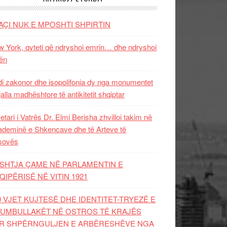
AÇI NUK E MPOSHTI SHPIRTIN
 York, qyteti që ndryshoi emrin… dhe ndryshoi
ën
i zakonor dhe isopolifonia dy nga monumentet
jalla madhështore të antikitetit shqiptar
etari i Vatrës Dr. Elmi Berisha zhvilloi takim në
deminë e Shkencave dhe të Arteve të
sovës
SHTJA ÇAME NË PARLAMENTIN E
QIPËRISË NË VITIN 1921
0 VJET KUJTESË DHE IDENTITET-TRYEZË E
UMBULLAKËT NË OSTROS TË KRAJËS
R SHPËRNGULJEN E ARBËRESHËVE NGA