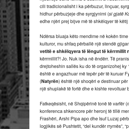
cili tradicionalisht i ka përbuzur, linçuar, sy
hidhur përbuzjeje dhe syrgjynimi (
si gjatë 
edhe njëri prej bijve më të shkëlqyer të këti
Ndërsa bluaja këto mendime në kokën time dhe
kulturor, mu shfaq përballë një stendë gjig
vetitë e shkëlqyera të lëngut të kërrmillit 
kërrmillit?! Jo. Nuk isha në ëndërr. Të pran
drejtoheshin sallës ku do të organizohej ky
është e angazhuar më tepër për të kuruar Fy
(
Natyrën
) është një shoqëri e destinuar pë
një shuplakë të fortë dhe e kishte revoltuar
Fatkeqësisht, në Shqipërinë tonë të varfër (
konferenca shkencore për heronj të tillë me
Frashëri, Arshi Pipa apo dhe Isuf Luzaj përbën
logjikës së Pushtetit, “del kundër rrymës”, 