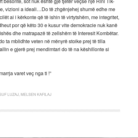
rt besonte, sot nuk është gjë tjetër veçse një Rini Tik-
zme, vizioni a ideali…Do të zhgënjehej shumë edhe me
lët ai i kërkonte që të ishin të virtytshëm, me integritet,
eut por që këto 30 e kusur vite demokracie nuk kanë
ishës dhe matrapazë të zellshëm të Interesit Kombëtar.
do ta mblidhte veten në mënyrë stoike prej të tilla
in e gjerë prej mendimtari do të na këshillonte si
arrja varet veç nga ti !”
ISUF LUZAJ
,
MELSEN KAFILAJ