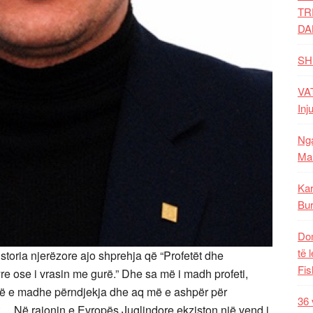
TR
DA
SH
VAT
Inj
Nga
Mal
Kar
Bur
Dom
të 
storia njerëzore ajo shprehja që “Profetët dhe
Fis
re ose i vrasin me gurë.” Dhe sa më i madh profeti,
ë e madhe përndjekja dhe aq më e ashpër për
36 
t… Në rajonin e Evropës Juglindore ekziston një vend i