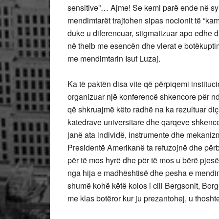
sensitive”… Ajme! Se kemi parë ende në sy d
mendimtarët trajtohen sipas nocionit të “kam
duke u diferencuar, stigmatizuar apo edhe duk
në thelb me esencën dhe vlerat e botëkuptim
me mendimtarin Isuf Luzaj.
Ka të paktën disa vite që përpiqemi instituci
organizuar një konferencë shkencore për nd
që shkruajmë këto radhë na ka rezultuar diç
katedrave universitare dhe qarqeve shkenco
janë ata individë, instrumente dhe mekaniz
Presidentë Amerikanë ta refuzojnë dhe përb
për të mos hyrë dhe për të mos u bërë pjesë e
nga hija e madhështisë dhe pesha e mendimit 
shumë kohë këtë kolos i cili Bergsonit, Borge
me klas botëror kur ju prezantohej, u thosht