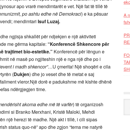
eko
rgjynosur apo vrarë mendimtarët e vet. Një fat të tillë të
Komunizmit, po ashtu edhe në Demokraci
) e ka pësuar
A n
j vendi; mendimtari
Isuf Luzaj.
fsh
PR
 ngjisja shkallët për ndjekjen e një aktiviteti
RE
ande me gërma kapitale:
“Konferencë Shkencore për
në trajtimet bio-estetike.”
Konferencë për lëngun e
FO
ishmit në masë po ngjiteshin një e nga një dhe po i
TA
“event i madh shkencor”
…U çmerita! Një shoqëri e cila
SH
tyrën (
Dukjen
) dhe jo veset dhe të metat e saj
r faliment vleror.Një dorë e padukshme më kishte dhënë
 befas ndërgjegjen time.
Kat
mendërisht akoma edhe më të varfër
) të organizosh
ndimi si Branko Merxhani, Kristë Maloki, Mehdi
 një herezi të madhe. Një akt i tillë, i cili sipas
“prish status quo-në” apo dhe zgjon “tema me natyrë