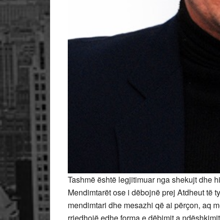
Tashmë është legjitimuar nga shekujt dhe hi
Mendimtarët ose i dëbojnë prej Atdheut të ty
mendimtari dhe mesazhi që ai përçon, aq m
rrjedhojë edhe forma e dëbimit a ndëshkimi