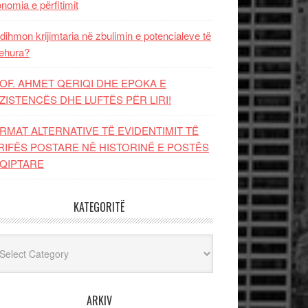
nomia e përfitimit
dihmon krijimtaria në zbulimin e potencialeve të
ehura?
OF. AHMET QERIQI DHE EPOKA E
ZISTENCЁS DHE LUFTЁS PЁR LIRI!
RMAT ALTERNATIVE TË EVIDENTIMIT TË
RIFËS POSTARE NË HISTORINË E POSTËS
QIPTARE
KATEGORITË
egoritë
ARKIV