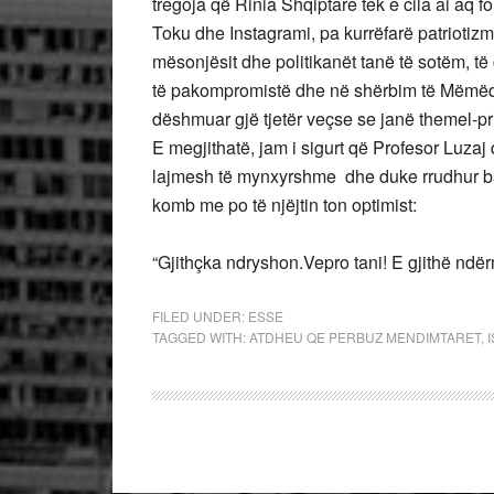
tregoja që Rinia Shqiptare tek e cila ai aq fo
Toku dhe Instagrami, pa kurrëfarë patrioti
mësonjësit dhe politikanët tanë të sotëm, të ci
të pakompromistë dhe në shërbim të Mëmëdh
dëshmuar gjë tjetër veçse se janë themel-pr
E megjithatë, jam i sigurt që Profesor Luzaj 
lajmesh të mynxyrshme dhe duke rrudhur ball
komb me po të njëjtin ton optimist:
“Gjithçka ndryshon.Vepro tani! E gjithë ndërm
FILED UNDER:
ESSE
TAGGED WITH:
ATDHEU QE PERBUZ MENDIMTARET
,