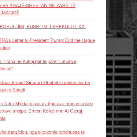
EVA KRAJË-SHESTAN NË ZARË TË
LMACISË
POPULLIMI, PUSHTIMI I SHEKULLIT XXI
RA’s Letter to President Trump: End the Hague
ustice
 Tirana në Kukaj për të parë “Lahuta e
ësisë”
dinali Ernest Simoni rikthehet si dëshmitar në
gun e Spaçit
 Ndre Mjeda, sipas dy figurave monumentale
letrave shqipe, Ernest Koliqit dhe At Gjergj
hta
vjet tranzicion, nga ekonomia prodhuese te