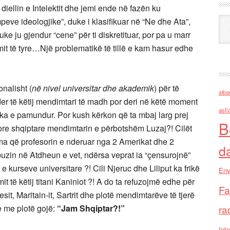
iellin e Intelektit dhe jemi ende në fazën ku
Ark
peve ideologjike”, duke i klasifikuar në “Ne dhe Ata”,
e ju gjendur “cene” për ti diskretituar, por pa u marr
it të tyre…Një problematikë të tillë e kam hasur edhe
onalisht (
në nivel universitar dhe akademik
) për të
alba
er të këtij mendimtari të madh por deri në këtë moment
asll
ka e pamundur. Por kush kërkon që ta mbaj larg prej
B
re shqiptare mendimtarin e përbotshëm Luzaj?! Cilët
ma që profesorin e nderuar nga 2 Amerikat dhe 2
d
uzin në Atdheun e vet, ndërsa veprat ia “çensurojnë”
 kurseve universitare ?! Cili Njeruc dhe Liliput ka frikë
Env
të këtij titani Kaniniot ?! A do ta refuzojmë edhe për
Fa
sit, Maritain-it, Sartrit dhe plotë mendimtarëve të tjerë
e me plotë gojë:
“Jam Shqiptar?!”
ra
Inte