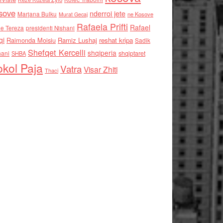
sove
nderroi jete
Marjana Bulku
ne Kosove
Murat Gecaj
Rafaela Prifti
Rafael
e Tereza
presidenti Nishani
qi
Raimonda Moisiu
Ramiz Lushaj
reshat kripa
Sadik
Shefqet Kercelli
shqiperia
hani
shqiptaret
SHBA
kol Paja
Vatra
Visar Zhiti
Thaci