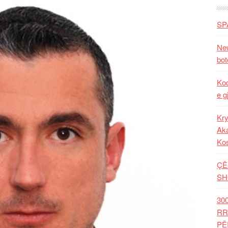
SP
New
bot
Kod
e g
Kry
Aka
Ko
ÇË
SH
30
RR
PË