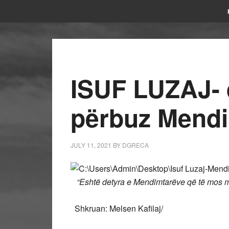
ISUF LUZAJ- 
përbuz Mendi
JULY 11, 2021
BY
DGRECA
“Eshtë detyra e Mendimtarëve që të mos 
Shkruan: M