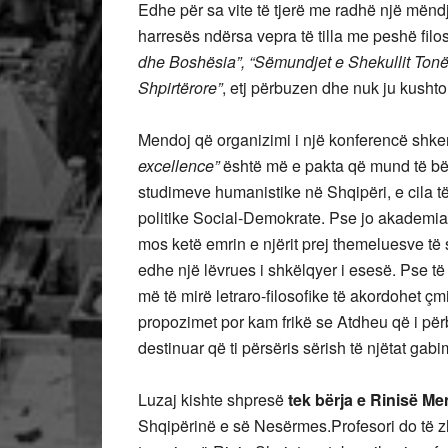
Edhe për sa vite të tjerë me radhë një mëndje
harresës ndërsa vepra të tilla me peshë filos
dhe Boshësia”,
“Sëmundjet e Shekullit Tonë
Shpirtërore”
, etj përbuzen dhe nuk ju kushtoh
Mendoj që organizimi i një konferencë shken
excellence”
është më e pakta që mund të bëj
studimeve humanistike në Shqipëri, e cila 
politike Social-Demokrate. Pse jo akademia e 
mos ketë emrin e njërit prej themeluesve të s
edhe një lëvrues i shkëlqyer i esesë. Pse 
më të mirë letraro-filosofike të akordohet ç
propozimet por kam frikë se Atdheu që i për
destinuar që ti përsëris sërish të njëtat ga
Luzaj kishte shpresë
tek bërja e Rinisë M
Shqipërinë e së Nesërmes.Profesori do të z