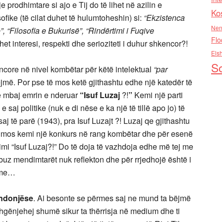
 prodhimtare si ajo e Tij do të lihet në azilin e
Ko
ofike (të cilat duhet të hulumtoheshin) si:
“Ekzistenca
Nen
”,
“Filosofia e Bukurisë”,
“Rindërtimi i Fuqive
Flo
et interesi, respekti dhe serioziteti i duhur shkencor?!
Els
So
core në nivel kombëtar për këtë intelektual
“par
më. Por pse të mos ketë gjithashtu edhe një katedër të
të mbaj emrin e nderuar
“Isuf Luzaj
?!
”
Kemi një parti
saj politike (nuk e di nëse e ka një të tillë apo jo) të
aj të parë (1943), pra Isuf Luzajt ?! Luzaj qe gjithashtu
të mos kemi një konkurs në rang kombëtar dhe për esenë
mimi “Isuf Luzaj?!” Do të doja të vazhdoja edhe më tej me
buz mendimtarët nuk reflekton dhe për rrjedhojë është i
bime…
endonjëse
. Ai besonte se përmes saj ne mund ta bëjmë
hgënjehej shumë sikur ta thërrisja në medium dhe ti