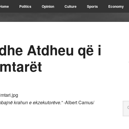
Home
Politics
Opinion
Culture
Sports
Economy
dhe Atdheu që i
mtarët
mbajnë krahun e ekzekutorëve.”
-Albert Camus/
elsen Kafilaj/