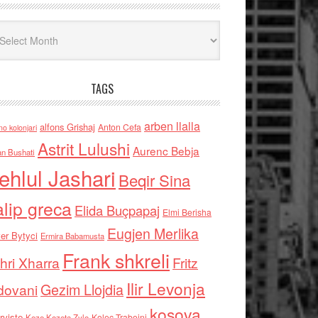
iv
TAGS
arben llalla
alfons Grishaj
Anton Cefa
no kolonjari
Astrit Lulushi
Aurenc Bebja
an Bushati
ehlul Jashari
Beqir Sina
alip greca
Elida Buçpapaj
Elmi Berisha
Eugjen Merlika
er Bytyci
Ermira Babamusta
Frank shkreli
hri Xharra
Fritz
Ilir Levonja
Gezim Llojdia
dovani
kosova
rviste
Kolec Traboini
Keze Kozeta Zylo