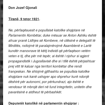
Don Jozef Gjonali
Tiranë, 9 tetor 1921
.
Ne, përfaqësuesit e popullsisë katolike shqiptare në
Parlamentin Kombëtar, duke mësuar se Anton Ashiku është
afruar pranë Lidhjes së Kombeve, në cilësinë e delegatit të
Mirditës,
nxitojmë të paralajmërojmë Asamblenë e Lartë
kundër manovrave të këtij individi që përfaqëson vetëm
veten e tij, dhe për më tepër, ai është i njohur si agjent
propagandistik i Jugosllavisë dhe si i tillë është përjashtuar
prej vitit të kaluar nga territori kombëtar dhe rendi
françeskan.
Ne shtojmë gjithashtu se popullsia katolike
shqiptare nuk kanë ushqyer apo shprehur kurë ndonjë
dëshirë për autonomi, por përkundrazi, ajo është e
vendosur të mbrojë deri në fund integritetin, unitetin dhe
pavarësinë e atdheut të përbashkët.
Deputetët katolikë në parlamentin shqiptar :