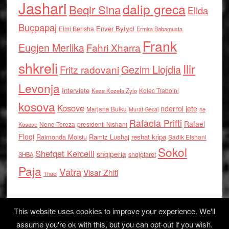
Jashari
dalip greca
Beqir Sina
Elida
Buçpapaj
Enver Bytyci
Elmi Berisha
Ermira Babamusta
Frank
Eugjen Merlika
Fahri Xharra
shkreli
Ilir
Gezim Llojdia
Fritz radovani
Levonja
Interviste
Kolec Traboini
Keze Kozeta Zylo
kosova
Kosove
nderroi jete
Marjana Bulku
ne
Murat Gecaj
Rafaela Prifti
Rafael
Nene Tereza
Kosove
presidenti Nishani
Floqi
Raimonda Moisiu
Ramiz Lushaj
reshat kripa
Sadik Elshani
Sokol
Shefqet Kercelli
shqiperia
shqiptaret
SHBA
Paja
Vatra
Visar Zhiti
Thaci
This website uses cookies to improve your experience. We'll
assume you're ok with this, but you can opt-out if you wish.