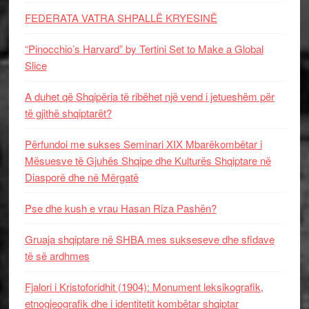
FEDERATA VATRA SHPALLË KRYESINË
“Pinocchio’s Harvard” by Tertini Set to Make a Global
Slice
A duhet që Shqipëria të ribëhet një vend i jetueshëm për
të gjithë shqiptarët?
Përfundoi me sukses Seminari XIX Mbarëkombëtar i
Mësuesve të Gjuhës Shqipe dhe Kulturës Shqiptare në
Diasporë dhe në Mërgatë
Pse dhe kush e vrau Hasan Riza Pashën?
Gruaja shqiptare në SHBA mes sukseseve dhe sfidave
të së ardhmes
Fjalori i Kristoforidhit (1904): Monument leksikografik,
etnogjeografik dhe i identitetit kombëtar shqiptar