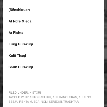
(Nënshkruar)
At Ndre Mjeda
At Fishta
Luigj Gurakuqi
Kolë Thaçi
Shuk Gurakuqi
FILED UNDER:
HISTORI
TAGGED WITH:
ANTON ASHIKU
,
ATI FRANCESKAN
,
AURENC
BEBJA
,
FISHTA MJEDA
,
NOLI
,
SEREGGI
,
TRADHTAR