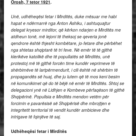
Orosh, 7 tetor 1921
.
Unë, udhëheqësi fetar i Mirditës, duke mësuar me habi
hapat e ndërmarrë nga Anton Ashiku, i ashtuquajtur
delegat kryesor mirditor, që kërkon ndarjen e Mirditës me
atdheun tonë,
më lejoni të theksoj se qeveria jonë
qendrore është thjesht kombëtare, jo-fetare dhe
përbëhet
nga shtetas shqiptarë të tri feve.
Në emër të të gjithë
klerikëve katolikë dhe të popullatës së Mirditës, unë
protestoj më të gjithë forcën time kundër veprimeve të
shërbimëve të lartpërmendurit, i cili është në shërbim të
propagandës së huaj, dhe ju lutem që të mos keni besim
në komunikimet që do të bëjë në emër të Mirditës.
Shtoj se
delegacioni ynë në Lidhjen e Kombeve përfaqëson të gjithë
Shqipërinë. Popullsia e Mirditës mendon vetëm për
forcimin e pavarësisë së Shqipërisë dhe mbrojtjen e
integritetit territorial të vendit kundër ambicieve dhe
intrigave të fqinjëve të saj.
Udhëheqësi fetar i Mirditës