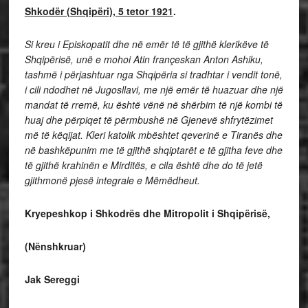
Shkodër (Shqipëri), 5 tetor 1921
.
Si kreu i Episkopatit dhe në emër të të gjithë klerikëve të
Shqipërisë, unë e mohoi Atin françeskan Anton Ashiku,
tashmë i përjashtuar nga Shqipëria si tradhtar i vendit tonë,
i cili ndodhet në Jugosllavi, me një emër të huazuar dhe një
mandat të rremë, ku është vënë në shërbim të një kombi të
huaj dhe përpiqet të përmbushë në Gjenevë shfrytëzimet
më të këqijat. Kleri katolik mbështet qeverinë e Tiranës dhe
në bashkëpunim me të gjithë shqiptarët e të gjitha feve dhe
të gjithë krahinën e Mirditës, e cila është dhe do të jetë
gjithmonë pjesë integrale e Mëmëdheut.
Kryepeshkop i Shkodrës dhe Mitropolit i Shqipërisë,
(Nënshkruar)
Jak Sereggi