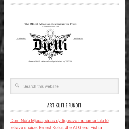
ARTIKUJT E FUNDIT
Dom Ndre Mjeda, sipas dy figurave monumentale të
letrave shqipe, Ernest Koliqit dhe At Gjergj Fishta