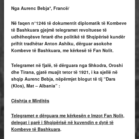
Nga
Aurenc Bebja
*, Francë/
Në faqen n°1246 të dokumentit diplomatik të Kombeve
të Bashkuara gjejmë telegramet revoltuese të
udhëheqësve fetarë dhe politikë të Shqipërisë kundër
priftit tradhëtar Anton Ashiku, dërguar asokohe
Kombeve të Bashkuara, me kërkesë të Fan Nolit.
Telegramet në fjalë, të dërguara nga Shkodra, Oroshi
dhe Tirana, gjatë muajit tetor të 1921, i ka sjellë në
shqip Aurenc Bebja, nëpërmjet blogut të tij “Dars
(Klos), Mat – Albania” :
Çështja e Mirditës
Telegramet e dërguara me kërkesën e Imzot Fan Nolit,
delegat i parë i Shqipërisë në kuvendin e dytë të
Kombeve të Bashkuara
.