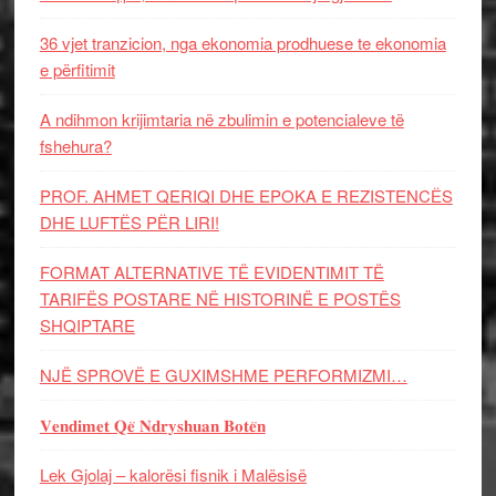
36 vjet tranzicion, nga ekonomia prodhuese te ekonomia
e përfitimit
A ndihmon krijimtaria në zbulimin e potencialeve të
fshehura?
PROF. AHMET QERIQI DHE EPOKA E REZISTENCЁS
DHE LUFTЁS PЁR LIRI!
FORMAT ALTERNATIVE TË EVIDENTIMIT TË
TARIFËS POSTARE NË HISTORINË E POSTËS
SHQIPTARE
NJË SPROVË E GUXIMSHME PERFORMIZMI…
𝐕𝐞𝐧𝐝𝐢𝐦𝐞𝐭 𝐐𝐞̈ 𝐍𝐝𝐫𝐲𝐬𝐡𝐮𝐚𝐧 𝐁𝐨𝐭𝐞̈𝐧
Lek Gjolaj – kalorësi fisnik i Malësisë