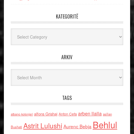
KATEGORITË
Kategoritë
ARKIV
Arkiv
TAGS
arben llalla
alfons Grishaj
Anton Cefa
asllan
albano kolonjari
Behlul
Astrit Lulushi
Aurenc Bebja
Bushati