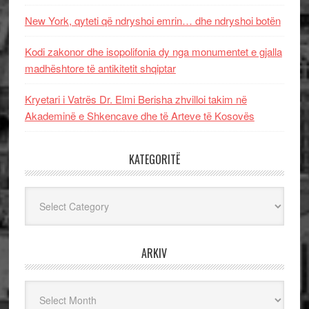
New York, qyteti që ndryshoi emrin… dhe ndryshoi botën
Kodi zakonor dhe isopolifonia dy nga monumentet e gjalla
madhështore të antikitetit shqiptar
Kryetari i Vatrës Dr. Elmi Berisha zhvilloi takim në
Akademinë e Shkencave dhe të Arteve të Kosovës
KATEGORITË
Kategoritë
ARKIV
Arkiv