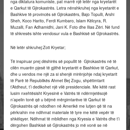
nga diktatura komuniste, pat marrë një letër nga kryetarët
e Qarkut të Gjirokastrës. Letra nënshkruhej nga kryetarët e
Bashkive të provincës së Gjirokastërs, Bajo Topulli, Arshi
Sheh, Koco Harito, Ferdi Kumbaro, Islam Këlcyra, R.
Muzalli, Fan Adhamidhi, Jani K. Foto dhe Ilias Zëri. Në fund
të shkresës ishte vendosur vula e Bashkisë së Gjirokastrës.
Në letër shkruhej:Zoti Kryetar;
Të inspiruar prej dëshirës së popullit të Gjirokastrës në të
cilën muarën pjesë të gjithë kryetarët e Bashkive të Qarkut,
dhe u vendos me një za si shenjë mirënjohje ndaj kryetarit
të Parë të Republikës Ahmet Bej Zogu, shpëtimtarit
t’Atdheut, t’i dedikohet një vilë presidenciale. Me këtë rast
lusim nxehtësisht Kryesinë e Vatrës të ndërmjetësojë
n’apelin tonë që u bëjmë mërgimtarëve të Qarkut të
Gjirokastrës që ndodhen në Amerikë me lutjen që të na
përkrahin me ndihmat materiale të tyre me këtë vepër të
shkëlqyer. Ndihmat të mblidhen nga Kryesia e Vatrës dhe t’i
dërgohen Bashkisë së Gjirokastrës jo më vonë se në