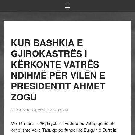
KUR BASHKIA E
GJIROKASTRËS I
KËRKONTE VATRËS
NDIHMË PËR VILËN E
PRESIDENTIT AHMET
ZOGU
SEPTEMBER 4, 2013
BY
DGRECA
Me 11 mars 1926, kryetari i Federatës Vatra, që në atë
kohë ishte Aqile Tasi, që përfundoi në Burgun e Burrelit