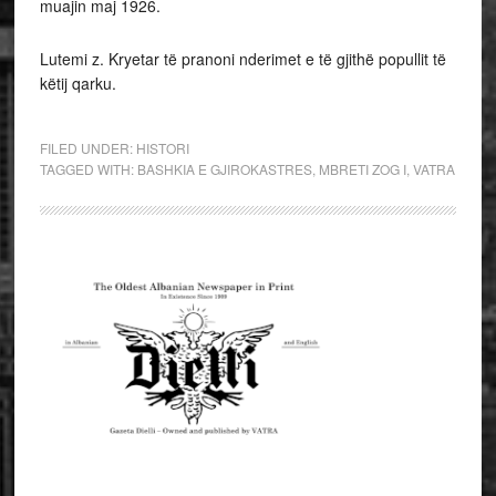
muajin maj 1926.
Lutemi z. Kryetar të pranoni nderimet e të gjithë popullit të
këtij qarku.
FILED UNDER:
HISTORI
TAGGED WITH:
BASHKIA E GJIROKASTRES
,
MBRETI ZOG I
,
VATRA