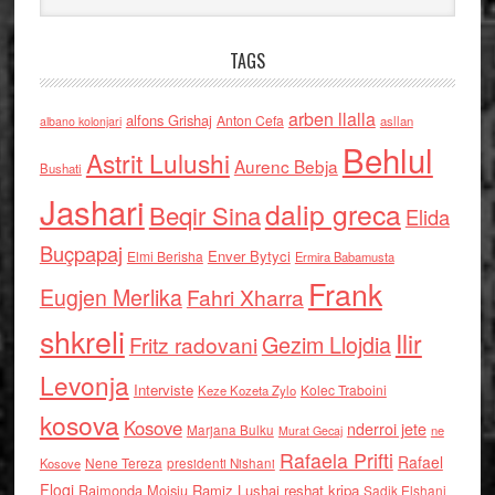
TAGS
arben llalla
alfons Grishaj
Anton Cefa
asllan
albano kolonjari
Behlul
Astrit Lulushi
Aurenc Bebja
Bushati
Jashari
dalip greca
Beqir Sina
Elida
Buçpapaj
Enver Bytyci
Elmi Berisha
Ermira Babamusta
Frank
Eugjen Merlika
Fahri Xharra
shkreli
Ilir
Gezim Llojdia
Fritz radovani
Levonja
Interviste
Kolec Traboini
Keze Kozeta Zylo
kosova
Kosove
nderroi jete
Marjana Bulku
ne
Murat Gecaj
Rafaela Prifti
Rafael
Nene Tereza
Kosove
presidenti Nishani
Floqi
Raimonda Moisiu
Ramiz Lushaj
reshat kripa
Sadik Elshani