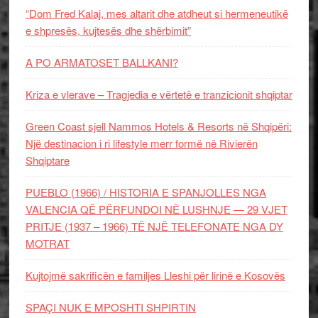
“Dom Fred Kalaj, mes altarit dhe atdheut si hermeneutikë
e shpresës, kujtesës dhe shërbimit”
A PO ARMATOSET BALLKANI?
Kriza e vlerave – Tragjedia e vërtetë e tranzicionit shqiptar
Green Coast sjell Nammos Hotels & Resorts në Shqipëri:
Një destinacion i ri lifestyle merr formë në Rivierën
Shqiptare
PUEBLO (1966) / HISTORIA E SPANJOLLES NGA
VALENCIA QË PËRFUNDOI NË LUSHNJE — 29 VJET
PRITJE (1937 – 1966) TË NJË TELEFONATE NGA DY
MOTRAT
Kujtojmë sakrificën e familjes Lleshi për lirinë e Kosovës
SPAÇI NUK E MPOSHTI SHPIRTIN