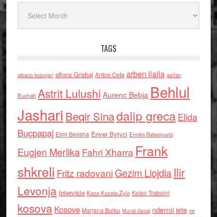
Arkiv
TAGS
arben llalla
alfons Grishaj
Anton Cefa
asllan
albano kolonjari
Behlul
Astrit Lulushi
Aurenc Bebja
Bushati
Jashari
dalip greca
Beqir Sina
Elida
Buçpapaj
Enver Bytyci
Elmi Berisha
Ermira Babamusta
Frank
Eugjen Merlika
Fahri Xharra
shkreli
Ilir
Gezim Llojdia
Fritz radovani
Levonja
Interviste
Kolec Traboini
Keze Kozeta Zylo
kosova
Kosove
nderroi jete
Marjana Bulku
ne
Murat Gecaj