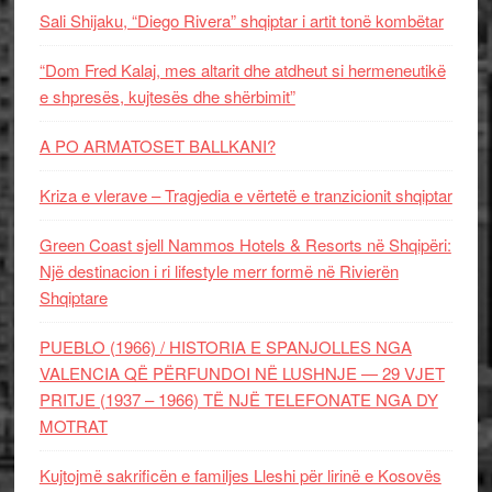
Sali Shijaku, “Diego Rivera” shqiptar i artit tonë kombëtar
“Dom Fred Kalaj, mes altarit dhe atdheut si hermeneutikë
e shpresës, kujtesës dhe shërbimit”
A PO ARMATOSET BALLKANI?
Kriza e vlerave – Tragjedia e vërtetë e tranzicionit shqiptar
Green Coast sjell Nammos Hotels & Resorts në Shqipëri:
Një destinacion i ri lifestyle merr formë në Rivierën
Shqiptare
PUEBLO (1966) / HISTORIA E SPANJOLLES NGA
VALENCIA QË PËRFUNDOI NË LUSHNJE — 29 VJET
PRITJE (1937 – 1966) TË NJË TELEFONATE NGA DY
MOTRAT
Kujtojmë sakrificën e familjes Lleshi për lirinë e Kosovës