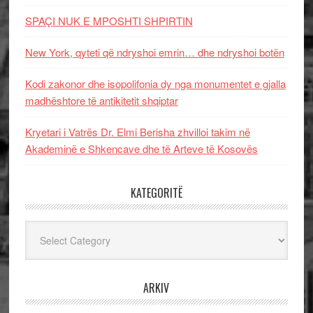
SPAÇI NUK E MPOSHTI SHPIRTIN
New York, qyteti që ndryshoi emrin… dhe ndryshoi botën
Kodi zakonor dhe isopolifonia dy nga monumentet e gjalla
madhështore të antikitetit shqiptar
Kryetari i Vatrës Dr. Elmi Berisha zhvilloi takim në
Akademinë e Shkencave dhe të Arteve të Kosovës
KATEGORITË
Kategoritë
ARKIV