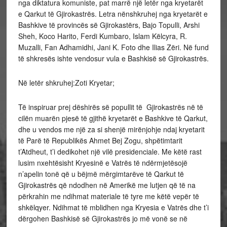
nga diktatura komuniste, pat marrë një letër nga kryetarët
e Qarkut të Gjirokastrës. Letra nënshkruhej nga kryetarët e
Bashkive të provincës së Gjirokastërs, Bajo Topulli, Arshi
Sheh, Koco Harito, Ferdi Kumbaro, Islam Këlcyra, R.
Muzalli, Fan Adhamidhi, Jani K. Foto dhe Ilias Zëri. Në fund
të shkresës ishte vendosur vula e Bashkisë së Gjirokastrës.
Në letër shkruhej:Zoti Kryetar;
Të inspiruar prej dëshirës së popullit të Gjirokastrës në të
cilën muarën pjesë të gjithë kryetarët e Bashkive të Qarkut,
dhe u vendos me një za si shenjë mirënjohje ndaj kryetarit
të Parë të Republikës Ahmet Bej Zogu, shpëtimtarit
t’Atdheut, t’i dedikohet një vilë presidenciale. Me këtë rast
lusim nxehtësisht Kryesinë e Vatrës të ndërmjetësojë
n’apelin tonë që u bëjmë mërgimtarëve të Qarkut të
Gjirokastrës që ndodhen në Amerikë me lutjen që të na
përkrahin me ndihmat materiale të tyre me këtë vepër të
shkëlqyer. Ndihmat të mblidhen nga Kryesia e Vatrës dhe t’i
dërgohen Bashkisë së Gjirokastrës jo më vonë se në