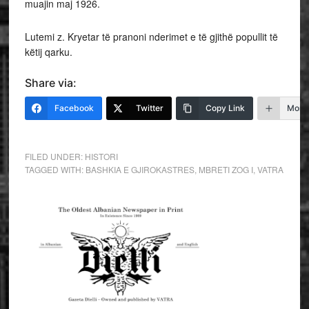
muajin maj 1926.
Lutemi z. Kryetar të pranoni nderimet e të gjithë popullit të
këtij qarku.
Share via:
Facebook
Twitter
Copy Link
More
FILED UNDER:
HISTORI
TAGGED WITH:
BASHKIA E GJIROKASTRES
,
MBRETI ZOG I
,
VATRA