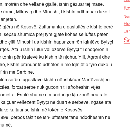
n, motrën dhe vëllanë gjallë, ishin gëzuar tej mase.
Ko
nje rome, Mitroviq dhe Minushi, i kishin ndihmuar duke i
Nen
ar jetën.
Flo
ë gjëra në Kosovë. Zallamahia e pasluftës e kishte bërë
Els
 sepse shumica prej tyre gjatë kohës së luftës patën
So
he çifti Minushi ua kishin hapur zemrën fqinjëve Bytyçi
rjes. Ata u ishin lutur vëllezërve Bytyçi t’i shoqëronin
hkonin për Kralevë ku kishin të njohur. Ylli, Agroni dhe
rë, kishin pranuar të udhëtonin me fqinjët e tyre duke u
ufirin me Serbinë.
htria serbo-jugosllave kishin nënshkruar Marrëveshjen
lës, forcat serbe nuk guxonin t’i afroheshin vijës
lometra. Është shumë e mundur që kjo zonë neutrale
 ka çuar vëllezërit Bytyçi në duart e serbëve, ngase ata
duke kujtuar se ishin në tokën e Kosovës.
 1999, përpos faktit se ish-luftëtarët tanë ndodheshin në
shumë.