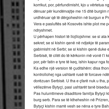
korrikut, por, përfundimisht, kjo u vërtetua n
dënuar për kundërvajtje me 15 ditë burgim ng
urdhëruar që të dërgoheshin në burgun e P
Vera e pasluftës së Kosovës ishte plot me p
ndryshmet.
U përhapen histori të llojllojshme: se si ata
sekret; se si kishin qenë në ndjekje të param
gabimisht në Serbi; se si kishin qenë duke 
Serbisë, të cilët do të kërkonin më vonë t’
por, për fatin e tyre të keq, ishin kapur nga f
Ka edhe një version të çuditshëm: disa thonë
kontrollohej nga ushtarë rusë të forcave n
dorëzuan Serbisë. U tha e çfarë nuk u tha, 
vëllezërve Bytyçi, pasi ushtarët tanë bisedu
Pas hulumtimeve disaditore familja Bytyçi ki
burg serb. Para se të ktheheshin në Prizren,
Bytyçi kishin marrë vesh se nëna e tyre Bahr