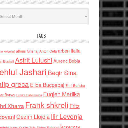
iv
TAGS
arben llalla
alfons Grishaj
Anton Cefa
no kolonjari
Astrit Lulushi
Aurenc Bebja
an Bushati
ehlul Jashari
Beqir Sina
alip greca
Elida Buçpapaj
Elmi Berisha
Eugjen Merlika
er Bytyci
Ermira Babamusta
Frank shkreli
hri Xharra
Fritz
Ilir Levonja
Gezim Llojdia
dovani
kosova
rviste
Kolec Traboini
Keze Kozeta Zylo