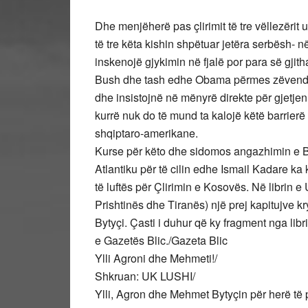
Dhe menjëherë pas çlirimit të tre vëllezëri
të tre këta kishin shpëtuar jetëra serbësh- 
inskenojë gjykimin në fjalë por para së gjit
Bush dhe tash edhe Obama përmes zëvendësve
dhe insistojnë në mënyrë direkte për gjetje
kurrë nuk do të mund ta kalojë këtë barrierë
shqiptaro-amerikane.
Kurse për këto dhe sidomos angazhimin e Bri
Atlantiku për të cilin edhe Ismail Kadare k
të luftës për Çlirimin e Kosovës. Në librin e
Prishtinës dhe Tiranës) një prej kapitujve k
Bytyçi. Çasti i duhur që ky fragment nga libri
e Gazetës Blic./Gazeta Blic
Ylli Agroni dhe Mehmeti!/
Shkruan: UK LUSHI/
Ylli, Agron dhe Mehmet Bytyçin për herë të p