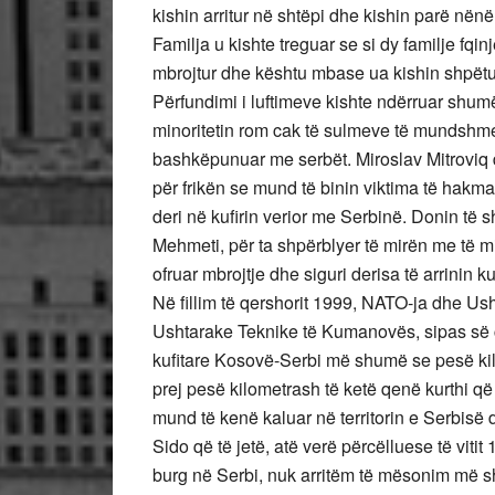
kishin arritur në shtëpi dhe kishin parë nënë
Familja u kishte treguar se si dy familje fqi
mbrojtur dhe kështu mbase ua kishin shpëtu
Përfundimi i luftimeve kishte ndërruar shum
minoritetin rom cak të sulmeve të mundshme,
bashkëpunuar me serbët. Miroslav Mitroviq d
për frikën se mund të binin viktima të hakmar
deri në kufirin verior me Serbinë. Donin të s
Mehmeti, për ta shpërblyer të mirën me të mi
ofruar mbrojtje dhe siguri derisa të arrinin k
Në fillim të qershorit 1999, NATO-ja dhe Us
Ushtarake Teknike të Kumanovës, sipas së ci
kufitare Kosovë-Serbi më shumë se pesë ki
prej pesë kilometrash të ketë qenë kurthi që
mund të kenë kaluar në territorin e Serbisë 
Sido që të jetë, atë verë përcëlluese të vitit
burg në Serbi, nuk arritëm të mësonim më 