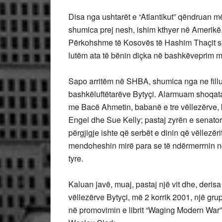
Disa nga ushtarët e “Atlantikut” qëndruan më 
shumica prej nesh, ishim kthyer në Amerikë
Përkohshme të Kosovës të Hashim Thaçit se 
lutëm ata të bënin diçka në bashkëveprim 
Sapo arritëm në SHBA, shumica nga ne fillu
bashkëluftëtarëve Bytyçi. Alarmuam shoqata
me Bacë Ahmetin, babanë e tre vëllezërve, 
Engel dhe Sue Kelly; pastaj zyrën e senator
përgjigje ishte që serbët e dinin që vëllezër
mendoheshin mirë para se të ndërmerrnin nda
tyre.
Kaluan javë, muaj, pastaj një vit dhe, derisa 
vëllezërve Bytyçi, më 2 korrik 2001, një gru
në promovimin e librit “Waging Modern War”