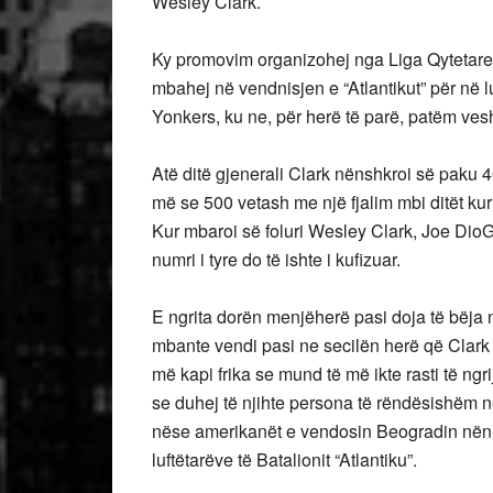
Wesley Clark.
Ky promovim organizohej nga Liga Qytetar
mbahej në vendnisjen e “Atlantikut” për në l
Yonkers, ku ne, për herë të parë, patëm ve
Atë ditë gjenerali Clark nënshkroi së paku 4
më se 500 vetash me një fjalim mbi ditët kur
Kur mbaroi së foluri Wesley Clark, Joe DioGu
numri i tyre do të ishte i kufizuar.
E ngrita dorën menjëherë pasi doja të bëja 
mbante vendi pasi ne secilën herë që Clark 
më kapi frika se mund të më ikte rasti të ngr
se duhej të njihte persona të rëndësishëm n
nëse amerikanët e vendosin Beogradin nën tr
luftëtarëve të Batalionit “Atlantiku”.