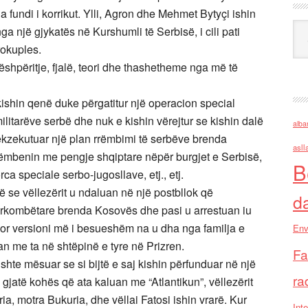
ga fundi i korrikut. Ylli, Agron dhe Mehmet Bytyçi ishin
Ark
a një gjykatës në Kurshumli të Serbisë, i cili pati
rokuples.
ëshpëritje, fjalë, teori dhe thashetheme nga më të
 kishin qenë duke përgatitur një operacion special
ilitarëve serbë dhe nuk e kishin vërejtur se kishin dalë
alba
ekzekutuar një plan rrëmbimi të serbëve brenda
asll
i këmbenin me pengje shqiptare nëpër burgjet e Serbisë,
B
orca speciale serbo-jugosllave, etj., etj.
 se vëllezërit u ndaluan në një postbllok që
d
dërkombëtare brenda Kosovës dhe pasi u arrestuan iu
por versioni më i besueshëm na u dha nga familja e
Env
an me ta në shtëpinë e tyre në Prizren.
Fa
shte mësuar se si bijtë e saj kishin përfunduar në një
ra
 gjatë kohës që ata kaluan me “Atlantikun”, vëllezërit
ia, motra Bukuria, dhe vëllai Fatosi ishin vrarë. Kur
Inte