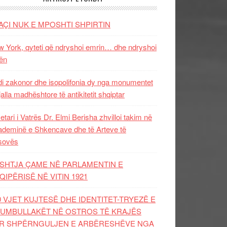
AÇI NUK E MPOSHTI SHPIRTIN
 York, qyteti që ndryshoi emrin… dhe ndryshoi
ën
i zakonor dhe isopolifonia dy nga monumentet
jalla madhështore të antikitetit shqiptar
etari i Vatrës Dr. Elmi Berisha zhvilloi takim në
deminë e Shkencave dhe të Arteve të
sovës
SHTJA ÇAME NË PARLAMENTIN E
QIPËRISË NË VITIN 1921
0 VJET KUJTESË DHE IDENTITET-TRYEZË E
UMBULLAKËT NË OSTROS TË KRAJËS
R SHPËRNGULJEN E ARBËRESHËVE NGA