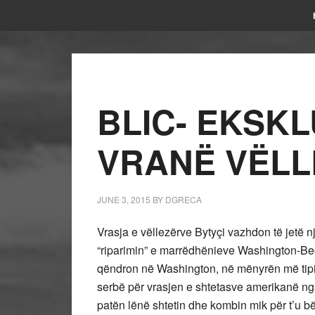
BLIC- EKSKLU
VRANË VËLL
JUNE 3, 2015
BY
DGRECA
Vrasja e vëllezërve Bytyçi vazhdon të jetë
“riparimin” e marrëdhënieve Washington-Beog
qëndron në Washington, në mënyrën më tipike
serbë për vrasjen e shtetasve amerikanë ng
patën lënë shtetin dhe kombin mik për t’u bë