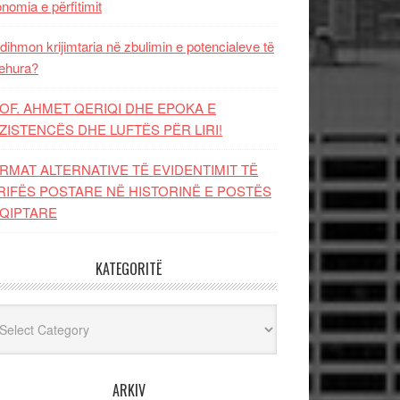
nomia e përfitimit
dihmon krijimtaria në zbulimin e potencialeve të
ehura?
OF. AHMET QERIQI DHE EPOKA E
ZISTENCЁS DHE LUFTЁS PЁR LIRI!
RMAT ALTERNATIVE TË EVIDENTIMIT TË
RIFËS POSTARE NË HISTORINË E POSTËS
QIPTARE
KATEGORITË
egoritë
ARKIV