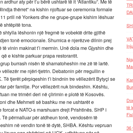
n ardhur aty për t’u bërë ushtarë të it “Atlantiku”. Me të
TR
lindja thërret” na kishin njoftuar se ceremonia formale
DA
 11 prill në Yonkers dhe ne grupe-grupe kishim lëshuar
në shtëpitë tona.
SH
 shtylla lëshonin një fregmë te vobektë drite gjithë
VAT
ndjen tonë emocionale. Shumica e njerëzve dilnin prej
Inj
 që të vinin makinat t’i merrnin. Unë dola me Gjyshin dhe
n që e kishte parkuar prapa restorantit.
Nga
 grup burrash nisën të shamatoheshin me zë të lartë.
Mal
vëllezër me njëri-tjetrin. Debatonin për rregullin e
ë tjerët përpiqeshin t’i bindnin tre vëllezërit Bytyçi se
Kar
r për familje. Por vëllezërit nuk bindeshin. Kështu,
Bur
ftuan me trimëri deri në çlirimin e plotë të Kosovës.
Dom
 Agroni dhe Mehmeti së bashku me ne ushtarët e
të 
e forcat e NATO-s marshuam drejt Prishtinës. SHP i
Fis
. Të përmalluar për atdheun tonë, vendosëm të
heheshim në vendin tonë të dytë, SHBA. Kështu vepruan
36 
o u liruan nga shërbimi në UÇK, udhëtuan për në