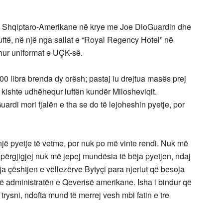
e Shqiptaro-Amerikane në krye me Joe DioGuardin dhe
uftë, në një nga sallat e “Royal Regency Hotel” në
shur uniformat e UÇK-së.
00 libra brenda dy orësh; pastaj iu drejtua masës prej
 kishte udhëhequr luftën kundër Milosheviqit.
ardi mori fjalën e tha se do të lejoheshin pyetje, por
një pyetje të vetme, por nuk po më vinte rendi. Nuk më
përgjigjej nuk më jepej mundësia të bëja pyetjen, ndaj
ija çështjen e vëllezërve Bytyçi para njeriut që besoja
ë administratën e Qeverisë amerikane. Isha i bindur që
ysni, ndofta mund të merrej vesh mbi fatin e tre