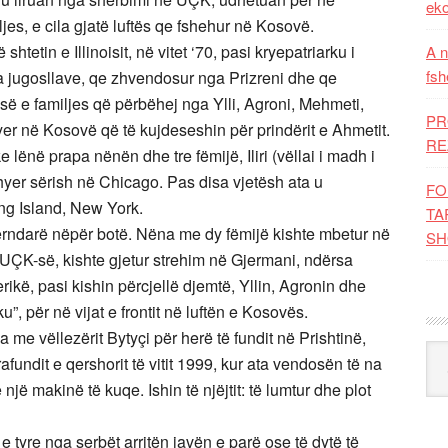
eko
jes, e cila gjatë luftës qe fshehur në Kosovë.
htetin e Illinoisit, në vitet ‘70, pasi kryepatriarku i
A n
fsh
na jugosllave, qe zhvendosur nga Prizreni dhe qe
së e familjes që përbëhej nga Ylli, Agroni, Mehmeti,
PR
hyer në Kosovë që të kujdeseshin për prindërit e Ahmetit.
RE
ënë prapa nënën dhe tre fëmijë, Iliri (vëllai i madh i
thyer sërish në Chicago. Pas disa vjetësh ata u
FO
ng Island, New York.
TA
hpërndarë nëpër botë. Nëna me dy fëmijë kishte mbetur në
SH
ua UÇK-së, kishte gjetur strehim në Gjermani, ndërsa
ë, pasi kishin përcjellë djemtë, Yllin, Agronin dhe
, për në vijat e frontit në luftën e Kosovës.
 me vëllezërit Bytyçi për herë të fundit në Prishtinë,
Kat
fundit e qershorit të vitit 1999, kur ata vendosën të na
një makinë të kuqe. Ishin të njëjtit: të lumtur dhe plot
tyre nga serbët arritën javën e parë ose të dytë të