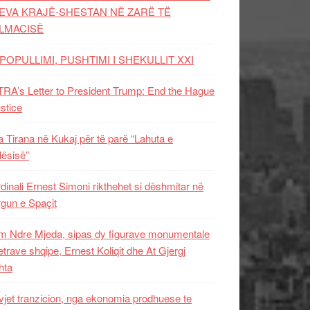
EVA KRAJË-SHESTAN NË ZARË TË
LMACISË
POPULLIMI, PUSHTIMI I SHEKULLIT XXI
RA’s Letter to President Trump: End the Hague
ustice
 Tirana në Kukaj për të parë “Lahuta e
ësisë”
dinali Ernest Simoni rikthehet si dëshmitar në
gun e Spaçit
 Ndre Mjeda, sipas dy figurave monumentale
letrave shqipe, Ernest Koliqit dhe At Gjergj
hta
vjet tranzicion, nga ekonomia prodhuese te