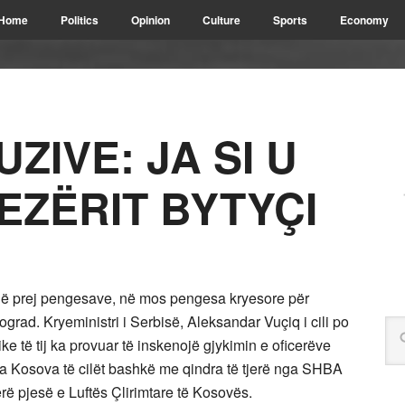
Home
Politics
Opinion
Culture
Sports
Economy
ZIVE: JA SI U
EZËRIT BYTYÇI
 një prej pengesave, në mos pengesa kryesore për
rad. Kryeministri i Serbisë, Aleksandar Vuçiq i cili po
 të tij ka provuar të inskenojë gjykimin e oficerëve
a Kosova të cilët bashkë me qindra të tjerë nga SHBA
rë pjesë e Luftës Çlirimtare të Kosovës.