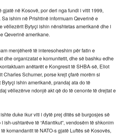
gjatë në Kosovë, por deri nga fundi i vitit 1999,
. Sa ishim në Prishtinë informuam Qeverinë e
vëllezërit Bytyçi ishin nënshtetas amerikanë dhe i
me Qeverinë amerikane.
am menjëherë të interesoheshim për fatin e
t dhe organizatat e komunitetit, dhe së bashku edhe
kontaktuam anëtarët e Kongresit të SHBA-së, Eliot
it Charles Schumer, porse krejt çfarë morëm si
it Bytyçi ishin amerikanë, prandaj ata do të
j vëllezërve ndonjë akt që do të cenonte të drejtat e
ishte duke ikur viti i dytë prej ditës së burgosjes së
p i ish-ushtarëve të “Atlantikut”, vendosëm të shkonim
 të komandantit të NATO-s gjatë Luftës së Kosovës,