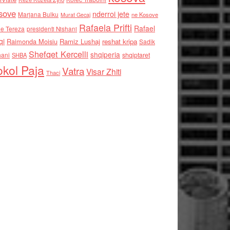
sove
nderroi jete
Marjana Bulku
ne Kosove
Murat Gecaj
Rafaela Prifti
Rafael
e Tereza
presidenti Nishani
qi
Raimonda Moisiu
Ramiz Lushaj
reshat kripa
Sadik
Shefqet Kercelli
shqiperia
hani
shqiptaret
SHBA
kol Paja
Vatra
Visar Zhiti
Thaci