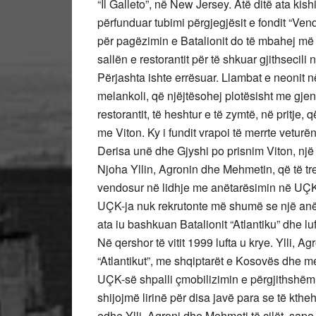
“Il Galleto”, në New Jersey. Atë ditë ata kishi
përfunduar tubimi përgjegjësit e fondit “Vend
për pagëzimin e Batalionit do të mbahej më
sallën e restorantit për të shkuar gjithsecili 
Përjashta ishte errësuar. Llambat e neonit në
melankoli, që njëjtësohej plotësisht me gje
restorantit, të heshtur e të zymtë, në pritje,
me Viton. Ky i fundit vrapoi të merrte veturë
Derisa unë dhe Gjyshi po prisnim Viton, një
Njoha Yllin, Agronin dhe Mehmetin, që të tre 
vendosur në lidhje me anëtarësimin në UÇK. T
UÇK-ja nuk rekrutonte më shumë se një anëta
ata iu bashkuan Batalionit “Atlantiku” dhe lu
Në qershor të vitit 1999 lufta u krye. Ylli,
“Atlantikut”, me shqiptarët e Kosovës dhe m
UÇK-së shpalli çmobilizimin e përgjithshëm
shijojmë lirinë për disa javë para se të kt
edhe Ylli, Agroni dhe Mehmeti të cilët, sap