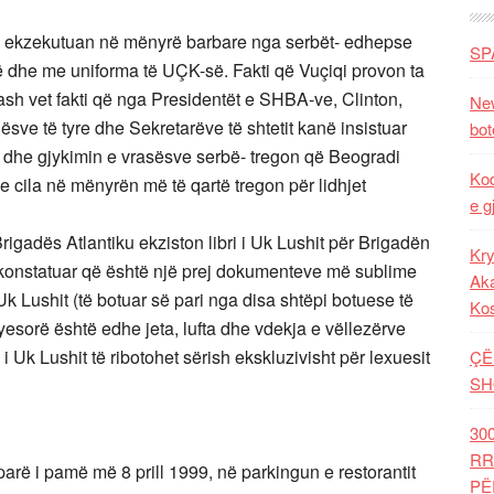
t u ekzekutuan në mënyrë barbare nga serbët- edhepse
SP
në dhe me uniforma të UÇK-së. Fakti që Vuçiqi provon ta
hash vet fakti që nga Presidentët e SHBA-ve, Clinton,
New
 të tyre dhe Sekretarëve të shtetit kanë insistuar
bot
n dhe gjykimin e vrasësve serbë- tregon që Beogradi
Kod
 e cila në mënyrën më të qartë tregon për lidhjet
e g
gadës Atlantiku ekziston libri i Uk Lushit për Brigadën
Kry
a konstatuar që është një prej dokumenteve më sublime
Aka
 Uk Lushit (të botuar së pari nga disa shtëpi botuese të
Ko
ryesorë është edhe jeta, lufta dhe vdekja e vëllezërve
 i Uk Lushit të ribotohet sërish ekskluzivisht për lexuesit
ÇË
SH
30
RR
arë i pamë më 8 prill 1999, në parkingun e restorantit
PË