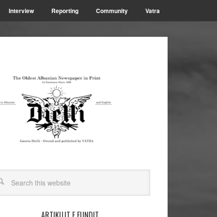
Interview
Reporting
Community
Vatra
ARTIKUJT E FUNDIT