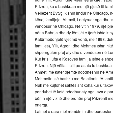
Prizren, ku u bashkuan me një pjesë të famil
Vëllezërit Bytyçi kishin lindur në Chicago, në s
kësaj familjeje, Ahmeti, i detyruar nga dhu
vendosur në Chicago. Në vitin 1979, një pje
nëna Bahrija dhe dy fëmijët e tjerë ishte kt
Katërmbëdhjetë vjet më vonë, me 1993, duke l
familjes), Ylli, Agroni dhe Mehmeti ishin rik
shpërngulen prej aty dhe u vendosen në Lo
Kur krisi lufta e Kosovës familja ishte e s
Prizren. Një vëlla, i cili po ashtu iu bashk
Ahmeti me katër djemtë ndodheshin në Amerik
Mehmetin, së bashku me Batalionin “Atlantiku”
Nuk më kujtohet saktësisht koha kur u takova
por duhet të ketë ndodhur aty nga java e para
bënin një vizitë dhe erdhën prej Prizrenit me 
energji.
Lajmet e para mbi rrëmbimin dhe burgosjen e 