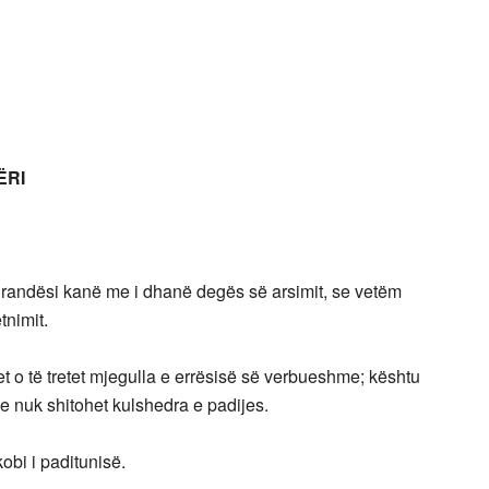
ËRI
randësi kanë me i dhanë degës së arsimit, se vetëm
tnimit.
 o të tretet mjegulla e errësisë së verbueshme; kështu
he nuk shitohet kulshedra e padijes.
obi i paditunisë.