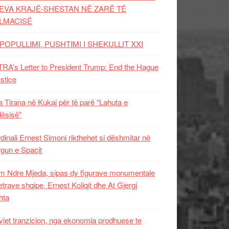
EVA KRAJË-SHESTAN NË ZARË TË
LMACISË
POPULLIMI, PUSHTIMI I SHEKULLIT XXI
RA’s Letter to President Trump: End the Hague
ustice
 Tirana në Kukaj për të parë “Lahuta e
ësisë”
dinali Ernest Simoni rikthehet si dëshmitar në
gun e Spaçit
 Ndre Mjeda, sipas dy figurave monumentale
letrave shqipe, Ernest Koliqit dhe At Gjergj
hta
vjet tranzicion, nga ekonomia prodhuese te