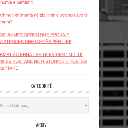
nomia e përfitimit
dihmon krijimtaria në zbulimin e potencialeve të
ehura?
OF. AHMET QERIQI DHE EPOKA E
ZISTENCЁS DHE LUFTЁS PЁR LIRI!
RMAT ALTERNATIVE TË EVIDENTIMIT TË
RIFËS POSTARE NË HISTORINË E POSTËS
QIPTARE
KATEGORITË
egoritë
ARKIV