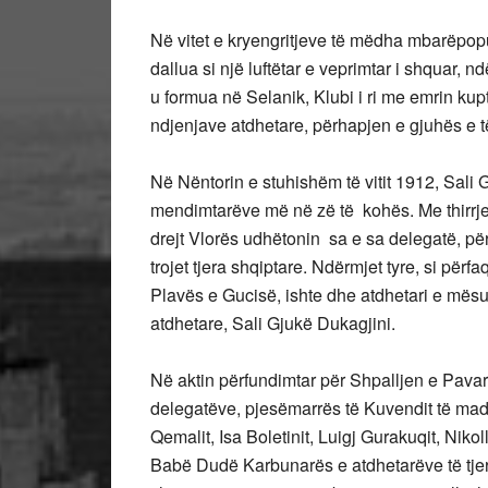
Në vitet e kryengritjeve të mëdha mbarëpop
dallua si një luftëtar e veprimtar i shquar, n
u formua në Selanik, Klubi i ri me emrin kup
ndjenjave atdhetare, përhapjen e gjuhës e të
Në Nëntorin e stuhishëm të vitit 1912, Sali 
mendimtarëve më në zë të kohës. Me thirrjen,
drejt Vlorës udhëtonin sa e sa delegatë, përf
trojet tjera shqiptare. Ndërmjet tyre, si pë
Plavës e Gucisë, ishte dhe atdhetari e mësu
atdhetare, Sali Gjukë Dukagjini.
Në aktin përfundimtar për Shpalljen e Pavarë
delegatëve, pjesëmarrës të Kuvendit të madh
Qemalit, Isa Boletinit, Luigj Gurakuqit, Niko
Babë Dudë Karbunarës e atdhetarëve të tjerë