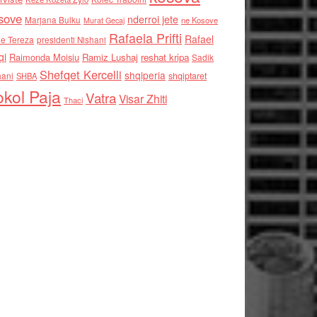
sove
nderroi jete
Marjana Bulku
ne Kosove
Murat Gecaj
Rafaela Prifti
Rafael
e Tereza
presidenti Nishani
qi
Raimonda Moisiu
Ramiz Lushaj
reshat kripa
Sadik
Shefqet Kercelli
shqiperia
hani
shqiptaret
SHBA
kol Paja
Vatra
Visar Zhiti
Thaci