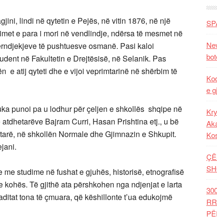
ini, lindi në qytetin e Pejës, në vitin 1876, në një
SP
simet e para i mori në vendlindje, ndërsa të mesmet në
New
 përndjekjeve të pushtuesve osmanë. Pasi kaloi
bot
tudent në Fakultetin e Drejtësisë, në Selanik. Pas
n e atij qyteti dhe e vijoi veprimtarinë në shërbim të
Kod
e g
juka punoi pa u lodhur për çeljen e shkollës shqipe në
Kry
 atdhetarëve Bajram Curri, Hasan Prishtina etj., u bë
Aka
ptarë, në shkollën Normale dhe Gjimnazin e Shkupit.
Ko
jani.
ÇË
SH
e me studime në fushat e gjuhës, historisë, etnografisë
n e kohës. Të gjithë ata përshkohen nga ndjenjat e larta
30
aditat tona të çmuara, që këshillonte t’ua edukojmë
RR
PË