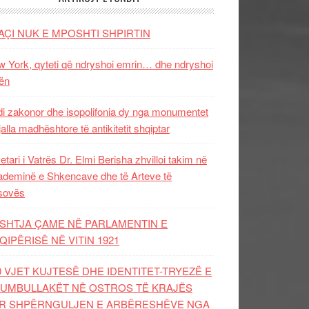
AÇI NUK E MPOSHTI SHPIRTIN
 York, qyteti që ndryshoi emrin… dhe ndryshoi
ën
i zakonor dhe isopolifonia dy nga monumentet
jalla madhështore të antikitetit shqiptar
etari i Vatrës Dr. Elmi Berisha zhvilloi takim në
deminë e Shkencave dhe të Arteve të
sovës
SHTJA ÇAME NË PARLAMENTIN E
QIPËRISË NË VITIN 1921
0 VJET KUJTESË DHE IDENTITET-TRYEZË E
UMBULLAKËT NË OSTROS TË KRAJËS
R SHPËRNGULJEN E ARBËRESHËVE NGA