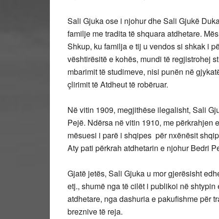
Sali Gjuka ose i njohur dhe Sali Gjukë Dukagj
familje me tradita të shquara atdhetare. Më
Shkup, ku familja e tij u vendos si shkak i
vështirësitë e kohës, mundi të regjistrohej s
mbarimit të studimeve, nisi punën në gjykatë
çlirimit të Atdheut të robëruar.
Në vitin 1909, megjithëse ilegalisht, Sali G
Pejë. Ndërsa në vitin 1910, me përkrahjen e
mësuesi i parë i shqipes për nxënësit shqi
Aty pati përkrah atdhetarin e njohur Bedri Pe
Gjatë jetës, Sali Gjuka u mor gjerësisht edh
etj., shumë nga të cilët i publikoi në shtypi
atdhetare, nga dashuria e pakufishme për tr
breznive të reja.