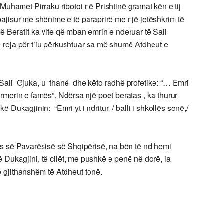
. Muhamet Pirraku ribotoi në Prishtinë gramatikën e tij
 pajisur me shënime e të paraprirë me një jetëshkrim të
ë Beratit ka vite që mban emrin e nderuar të Sali
 e reja për t’iu përkushtuar sa më shumë Atdheut e
ë Sali Gjuka, u thanë dhe këto radhë profetike: “… Emri
ermerin e famës”. Ndërsa një poet beratas , ka thurur
Dukagjinin: “Emri yt i ndritur, / balli i shkollës sonë,/
es së Pavarësisë së Shqipërisë, na bën të ndihemi
ukë Dukagjini, të cilët, me pushkë e penë në dorë, ia
të gjithanshëm të Atdheut tonë.