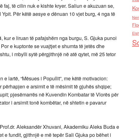
faj, të cilin nuk e kishte kryer. Saliun e akuzuan se,
Ko
 Ypit. Për këtë aesye e dënuan 10 vjet burg, 4 nga të
Nen
Flo
Els
4, kur e liruan të pafajshëm nga burgu, S. Gjuka punoi
So
t. Por e kuptonte se vuajtjet e shumta të jetës dhe
tu, i mbylli sytë përgjithnjë në atë qytet, më 25 tetor
n e lartë, “Mësues i Popullit”, me këtë motivacion:
ër përhapjen e arsimit e të mësimit të gjuhës shqipe;
upit; pjesëmarrës në Kuvendin Kombatar të Vlorës për
ator i arsimit tonë kombëtar, në shtetin e pavarur
ë: Prof.dr. Aleksandër Xhuvani, Akademiku Aleks Buda e
et e fundit, gjithnjë e më tepër Sali Gjuka po bëhet i