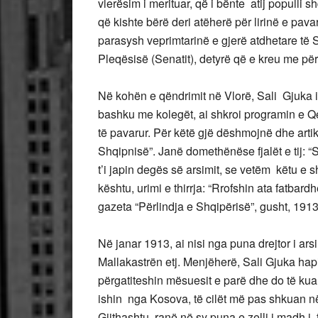
vlerësim i merituar, që i bënte atij populli 
që kishte bërë deri atëherë për lirinë e pav
parasysh veprimtarinë e gjerë atdhetare të S
Pleqësisë (Senatit), detyrë që e kreu me për
Në kohën e qëndrimit në Vlorë, Sali Gjuka is
bashku me kolegët, ai shkroi programin e Qev
të pavarur. Për këtë gjë dëshmojnë dhe artik
Shqipnisë”. Janë domethënëse fjalët e tij:
t’i japin degës së arsimit, se vetëm këtu e 
kështu, urimi e thirrja: “Rrofshin ata fatbar
gazeta “Përlindja e Shqipërisë”, gusht, 1913
Në janar 1913, ai nisi nga puna drejtor i ars
Mallakastrën etj. Menjëherë, Sali Gjuka ha
përgatiteshin mësuesit e parë dhe do të kual
ishin nga Kosova, të cilët më pas shkuan në
Gjithashtu, ranë në sy puna e zelli i madh i 