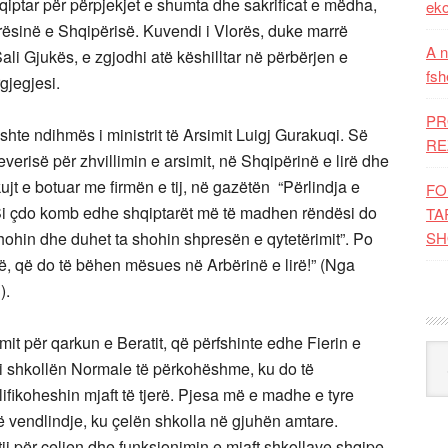
shqiptar për përpjekjet e shumta dhe sakrificat e mëdha,
eko
arësinë e Shqipërisë. Kuvendi i Vlorës, duke marrë
A n
ali Gjukës, e zgjodhi atë këshilltar në përbërjen e
fsh
gjegjesi.
PR
hte ndihmës i ministrit të Arsimit Luigj Gurakuqi. Së
RE
erisë për zhvillimin e arsimit, në Shqipërinë e lirë dhe
ujt e botuar me firmën e tij, në gazëtën “Përlindja e
FO
 “Si çdo komb edhe shqiptarët më të madhen rëndësi do
TA
shohin dhe duhet ta shohin shpresën e qytetërimit”. Po
SH
dhë, që do të bëhen mësues në Arbërinë e lirë!” (Nga
).
imit për qarkun e Beratit, që përfshinte edhe Fierin e
Kat
pi shkollën Normale të përkohëshme, ku do të
ifikoheshin mjaft të tjerë. Pjesa më e madhe e tyre
 vendlindje, ku çelën shkolla në gjuhën amtare.
tij për çeljen dhe funksionimin e mjaft shkollave shqipe,