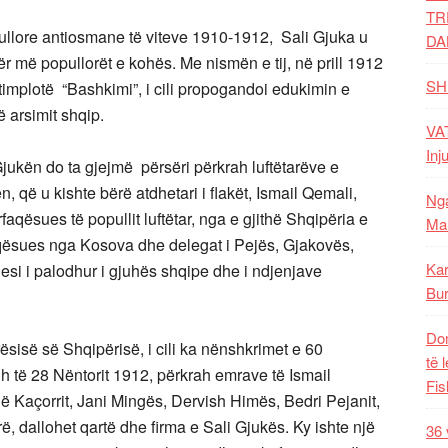
TR
ullore antiosmane të viteve 1910-1912, Sali Gjuka u
DA
dër më popullorët e kohës. Me nismën e tij, në prill 1912
SH
timplotë “Bashkimi”, i cili propogandoi edukimin e
 arsimit shqip.
VAT
Inj
Gjukën do ta gjejmë përsëri përkrah luftëtarëve e
 që u kishte bërë atdhetari i flakët, Ismail Qemali,
Nga
aqësues të popullit luftëtar, nga e gjithë Shqipëria e
Mal
rfaqësues nga Kosova dhe delegat i Pejës, Gjakovës,
Kar
esi i palodhur i gjuhës shqipe dhe i ndjenjave
Bur
Dom
sisë së Shqipërisë, i cili ka nënshkrimet e 60
të 
 të 28 Nëntorit 1912, përkrah emrave të Ismail
Fis
llë Kaçorrit, Jani Mingës, Dervish Himës, Bedri Pejanit,
, dallohet qartë dhe firma e Sali Gjukës. Ky ishte një
36 