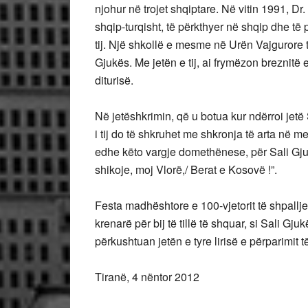
njohur në trojet shqiptare. Në vitin 1991, Dr
shqip-turqisht, të përkthyer në shqip dhe të
tij. Një shkollë e mesme në Urën Vajgurore t
Gjukës. Me jetën e tij, ai frymëzon breznitë
diturisë.
Në jetëshkrimin, që u botua kur ndërroi jet
i tij do të shkruhet me shkronja të arta në m
edhe këto vargje domethënese, për Sali Gjukë 
shikoje, moj Vlorë,/ Berat e Kosovë !”.
Festa madhështore e 100-vjetorit të shpallj
krenarë për bij të tillë të shquar, si Sali Gj
përkushtuan jetën e tyre lirisë e përparimit 
Tiranë, 4 nëntor 2012