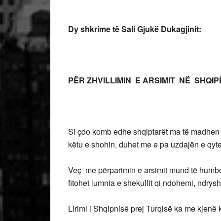
Dy shkrime të Sali Gjukë Dukagjinit:
PËR ZHVILLIMIN E ARSIMIT NË SHQIP
Si çdo komb edhe shqiptarët ma të madhen 
këtu e shohin, duhet me e pa uzdajën e qyte
Veç me përparimin e arsimit mund të humbet
fitohet lumnia e shekullit qi ndohemi, ndrys
Lirimi i Shqipnisë prej Turqisë ka me kjenë k