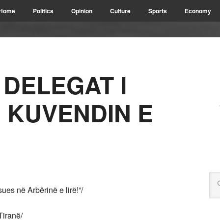
Home
Politics
Opinion
Culture
Sports
Economy
 DELEGAT I
 KUVENDIN E
es në Arbërinë e lirë!”/
Tiranë/