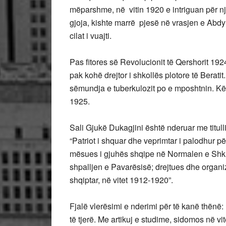
mëparshme, në vitin 1920 e intriguan për një 
gjoja, kishte marrë pjesë në vrasjen e Abdyl
cilat i vuajti.
Pas fitores së Revolucionit të Qershorit 192
pak kohë drejtor i shkollës plotore të Berati
sëmundja e tuberkulozit po e mposhtnin. Kësh
1925.
Sali Gjukë Dukagjini është nderuar me titulli
“Patriot i shquar dhe veprimtar i palodhur p
mësues i gjuhës shqipe në Normalen e Shk
shpalljen e Pavarësisë; drejtues dhe organiz
shqiptar, në vitet 1912-1920”.
Fjalë vlerësimi e nderimi për të kanë thën
të tjerë. Me artikuj e studime, sidomos në vit