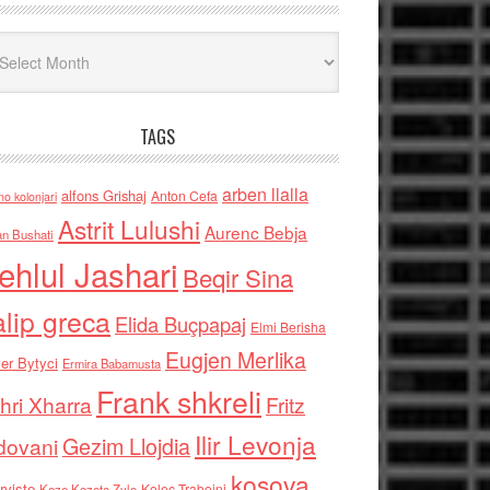
iv
TAGS
arben llalla
alfons Grishaj
Anton Cefa
no kolonjari
Astrit Lulushi
Aurenc Bebja
an Bushati
ehlul Jashari
Beqir Sina
alip greca
Elida Buçpapaj
Elmi Berisha
Eugjen Merlika
er Bytyci
Ermira Babamusta
Frank shkreli
hri Xharra
Fritz
Ilir Levonja
Gezim Llojdia
dovani
kosova
rviste
Kolec Traboini
Keze Kozeta Zylo