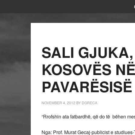
SALI GJUKA,
KOSOVËS NË
PAVARËSISË
NOVEMBER 4, 2012
BY
DGRECA
“Rrofshin ata fatbardhë, që do të bëhen mesu
Nga: Prof. Murat Gecaj-publicist e studiues-