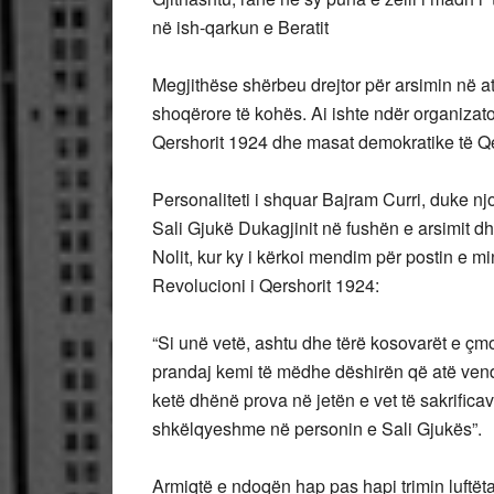
në ish-qarkun e Beratit
Megjithëse shërbeu drejtor për arsimin në at
shoqërore të kohës. Ai ishte ndër organizat
Qershorit 1924 dhe masat demokratike të Qev
Personaliteti i shquar Bajram Curri, duke n
Sali Gjukë Dukagjinit në fushën e arsimit d
Nolit, kur ky i kërkoi mendim për postin e mi
Revolucioni i Qershorit 1924:
“Si unë vetë, ashtu dhe tërë kosovarët e çm
prandaj kemi të mëdhe dëshirën që atë vend t
ketë dhënë prova në jetën e vet të sakrificav
shkëlqyeshme në personin e Sali Gjukës”.
Armiqtë e ndoqën hap pas hapi trimin luftëtar