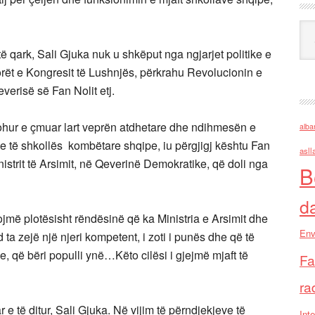
Ark
ë qark, Sali Gjuka nuk u shkëput nga ngjarjet politike e
orët e Kongresit të Lushnjës, përkrahu Revolucionin e
erisë së Fan Nolit etj.
johur e çmuar lart veprën atdhetare dhe ndihmesën e
alba
he të shkollës kombëtare shqipe, iu përgjigj kështu Fan
asll
nistrit të Arsimit, në Qeverinë Demokratike, që doli nga
B
d
ojmë plotësisht rëndësinë që ka Ministria e Arsimit dhe
Env
a zejë një njeri kompetent, i zoti i punës dhe që të
e, që bëri populli ynë…Këto cilësi i gjejmë mjaft të
Fa
ra
 e të ditur, Sali Gjuka. Në vijim të përndjekjeve të
Inte