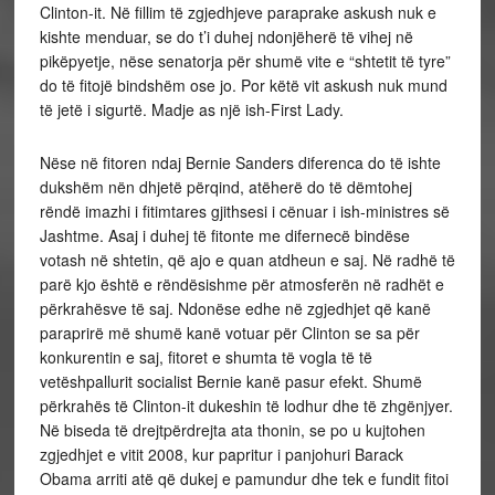
Clinton-it. Në fillim të zgjedhjeve paraprake askush nuk e
kishte menduar, se do t’i duhej ndonjëherë të vihej në
pikëpyetje, nëse senatorja për shumë vite e “shtetit të tyre”
do të fitojë bindshëm ose jo. Por këtë vit askush nuk mund
të jetë i sigurtë. Madje as një ish-First Lady.
Nëse në fitoren ndaj Bernie Sanders diferenca do të ishte
dukshëm nën dhjetë përqind, atëherë do të dëmtohej
rëndë imazhi i fitimtares gjithsesi i cënuar i ish-ministres së
Jashtme. Asaj i duhej të fitonte me difernecë bindëse
votash në shtetin, që ajo e quan atdheun e saj. Në radhë të
parë kjo është e rëndësishme për atmosferën në radhët e
përkrahësve të saj. Ndonëse edhe në zgjedhjet që kanë
paraprirë më shumë kanë votuar për Clinton se sa për
konkurentin e saj, fitoret e shumta të vogla të të
vetëshpallurit socialist Bernie kanë pasur efekt. Shumë
përkrahës të Clinton-it dukeshin të lodhur dhe të zhgënjyer.
Në biseda të drejtpërdrejta ata thonin, se po u kujtohen
zgjedhjet e vitit 2008, kur papritur i panjohuri Barack
Obama arriti atë që dukej e pamundur dhe tek e fundit fitoi