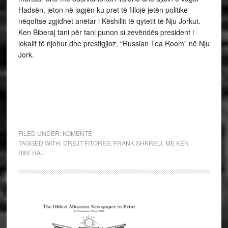
Hadsën, jeton në lagjën ku pret të fillojë jetën politike
nëqoftse zgjidhet anëtar i Këshillit të qytetit të Nju Jorkut.
Ken Biberaj tani për tani punon si zevëndës president i
lokalit të njohur dhe prestigjioz, “Russian Tea Room” në Nju
Jork.
FILED UNDER:
KOMENTE
TAGGED WITH:
DREJT FITORES
,
FRANK SHKRELI
,
ME KEN
BIBERAJ