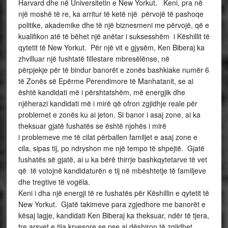
Harvard dhe në Universitetin e New Yorkut. Keni, pra në
një moshë të re, ka arritur të ketë një përvojë të pashoqe
politike, akademike dhe të një biznesmeni me përvojë, që e
kualifikon atë të bëhet një anëtar i suksesshëm i Këshillit të
qytetit të New Yorkut. Për një vit e gjysëm, Ken Biberaj ka
zhvilluar një fushtatë fillestare mbresëlënse, në
përpjekje për të bindur banorët e zonës bashkiake numër 6
të Zonës së Epërme Perendimore të Manhatanit, se ai
është kandidati më i përshtatshëm, më energjik dhe
njëherazi kandidati më i mirë që ofron zgjidhje reale për
problemet e zonës ku ai jeton. Si banor i asaj zone, ai ka
theksuar gjatë fushatës se është njohës i mirë
i problemeve me të cilat përballen familjet e asaj zone e
cila, sipas tij, po ndryshon me një tempo të shpejtë. Gjatë
fushatës së gjatë, ai u ka bërë thirrje bashkqytetarve të vet
që të votojnë kandidaturën e tij në mbështetje të familjeve
dhe tregtive të vogëla.
Keni i dha një energji të re fushatës për Këshillin e qytetit të
New Yorkut. Gjatë takimeve para zgjedhore me banorët e
kësaj lagje, kandidati Ken Biberaj ka theksuar, ndër të tjera,
tre arsyet e tija kryesore se pse ai dëshiron të zgjidhet