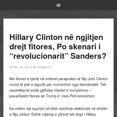
Hillary Clinton në ngjitjen
drejt fitores, Po skenari i
“revolucionarit” Sanders?
APRIL 20, 2016
BY
DGRECA
Me fitoren e qartë në votimet paraprake në Nju Jork Clinton
mund të jetë e sigurtë për mominimin nga demokratët. Tek
republikanët ende gjithçka mbetet e mundshme –
pavarësisht fitores së Trump-it. Ines Pohl komenton.
Ka vetëm një suprizë në këtë mbrëmje elektorale në shtetin
e Nju Jorkut: Eshtë ndjenja e çlirimit tek ekipi i Hillary