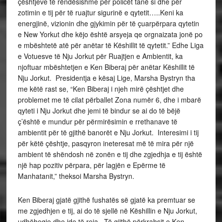
çështjeve të rëndësishme për policët tanë si dhe për
zotimin e tij për të ruajtur sigurinë e qytetit…..Keni ka
energjinë, vizionin dhe gjykimin për të çuarpërpara qytetin
e New Yorkut dhe këjo është arsyeja qe orgnaizata jonë po
e mbështetë atë për anëtar të Këshillit të qytetit.” Edhe Liga
e Votuesve të Nju Jorkut për Ruajtjen e Ambientit, ka
njoftuar mbështetjen e Ken Biberaj për anëtar Këshillit të
Nju Jorkut. Presidentja e kësaj Lige, Marsha Bystryn tha
me këtë rast se, “Ken Biberaj i njeh mirë çështjet dhe
problemet me të cilat përballet Zona numër 6, dhe i mbarë
qyteti i Nju Jorkut dhe jemi të bindur se ai do të bëjë
ç’është e mundur për përmirësimin e rrethanave të
ambientit për të gjithë banorët e Nju Jorkut. Interesimi i tij
për këtë çështje, pasqyron ineteresat më të mira për një
ambient të shëndosh në zonën e tij dhe zgjedhja e tij është
një hap pozitiv përpara, për lagjën e Epërme të
Manhatanit,” theksoi Marsha Bystryn.
Ken Biberaj gjatë gjithë fushatës së gjatë ka premtuar se
me zgjedhjen e tij, ai do të sjellë në Këshillin e Nju Jorkut,
udhëheqje dhe ide të reja. Të gjithë përkrahsit e Ken