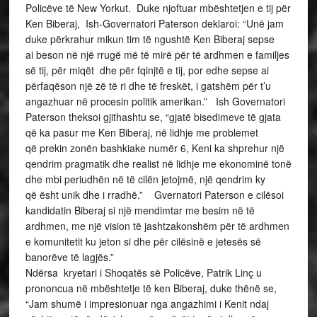
Policëve të New Yorkut. Duke njoftuar mbështetjen e tij për
Ken Biberaj, Ish-Governatori Paterson deklaroi: “Unë jam
duke përkrahur mikun tim të ngushtë Ken Biberaj sepse
ai beson në një rrugë më të mirë për të ardhmen e familjes
së tij, për miqët dhe për fqinjtë e tij, por edhe sepse ai
përfaqëson një zë të ri dhe të freskët, i gatshëm për t’u
angazhuar në procesin politik amerikan.” Ish Governatori
Paterson theksoi gjithashtu se, “gjatë bisedimeve të gjata
që ka pasur me Ken Biberaj, në lidhje me problemet
që prekin zonën bashkiake numër 6, Keni ka shprehur një
qendrim pragmatik dhe realist në lidhje me ekonominë tonë
dhe mbi periudhën në të cilën jetojmë, një qendrim ky
që ësht unik dhe i rradhë.” Gvernatori Paterson e cilësoi
kandidatin Biberaj si një mendimtar me besim në të
ardhmen, me një vision të jashtzakonshëm për të ardhmen
e komunitetit ku jeton si dhe për cilësinë e jetesës së
banorëve të lagjës.”
Ndërsa kryetari i Shoqatës së Policëve, Patrik Linç u
prononcua në mbështetje të ken Biberaj, duke thënë se,
“Jam shumë i impresionuar nga angazhimi i Kenit ndaj