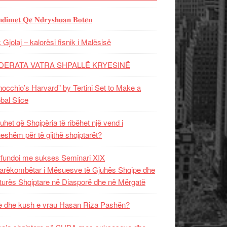
𝐝𝐢𝐦𝐞𝐭 𝐐𝐞̈ 𝐍𝐝𝐫𝐲𝐬𝐡𝐮𝐚𝐧 𝐁𝐨𝐭𝐞̈𝐧
 Gjolaj – kalorësi fisnik i Malësisë
DERATA VATRA SHPALLË KRYESINË
nocchio’s Harvard” by Tertini Set to Make a
bal Slice
uhet që Shqipëria të ribëhet një vend i
ueshëm për të gjithë shqiptarët?
fundoi me sukses Seminari XIX
rëkombëtar i Mësuesve të Gjuhës Shqipe dhe
turës Shqiptare në Diasporë dhe në Mërgatë
 dhe kush e vrau Hasan Riza Pashën?