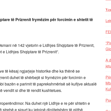
𝐕𝐞
tare të Prizrenit frymëzim për forcimin e shtetit të
Lek
FE
“Pi
smani në 142 vjetorin e Lidhjes Shqiptare të Prizrenit,
Glo
 e Lidhjes Shqiptare të Prizrenit”.
A d
jet
e të kësaj ngjarjeje historike dhe ka thënë se
Për
zrenit duhet të shërbejë si frymëzim për forcimin e
Mba
k mbi bazën e parimit të paprekshmërisë së kufijve aktualë
Kul
ë vendit si dhe të rendit kushtetues.
Pse
properëndimor. Na duhet një Lidhje e re për shtetin e
strehë e sigurt ku jetojnë dinjitetshëm të gjithë