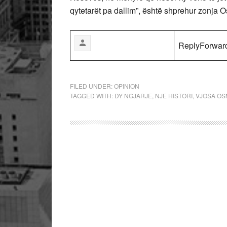
qytetarët pa dallim”, është shprehur zonja O
ReplyForwar
FILED UNDER:
OPINION
TAGGED WITH:
DY NGJARJE
,
NJE HISTORI
,
VJOSA OS