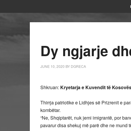
Dy ngjarje dhe
JUNE 10, 2020
BY
DGRECA
Shkruan:
Kryetarja e Kuvendit të Kosovës
Thirrja patriotike e Lidhjes së Prizrenit e pa
kombëtar.
“Ne, Shqiptarët, nuk jemi imigrantë, por bano
pavarur disa shekuj më parë dhe ne mund të p