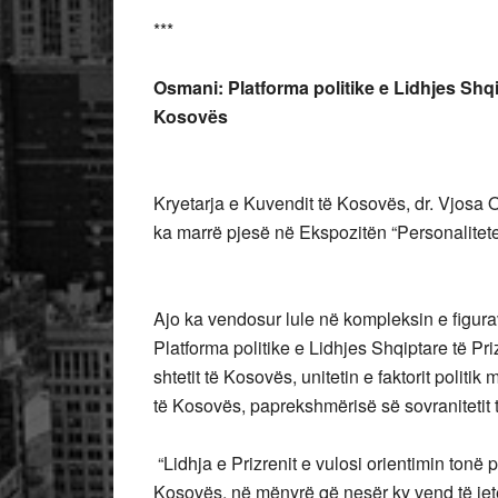
***
Osmani: Platforma politike e Lidhjes Shqip
Kosovës
Kryetarja e Kuvendit të Kosovës, dr. Vjosa O
ka marrë pjesë në Ekspozitën “Personalitetet
Ajo ka vendosur lule në kompleksin e figurav
Platforma politike e Lidhjes Shqiptare të Pri
shtetit të Kosovës, unitetin e faktorit politi
të Kosovës, paprekshmërisë së sovranitetit t
“Lidhja e Prizrenit e vulosi orientimin tonë 
Kosovës, në mënyrë që nesër ky vend të jetë 