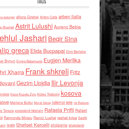
TAGS
arben llalla
alfons Grishaj
Anton Cefa
no kolonjari
Astrit Lulushi
Aurenc Bebja
an Bushati
ehlul Jashari
Beqir Sina
alip greca
Elida Buçpapaj
Elmi Berisha
Eugjen Merlika
er Bytyci
Ermira Babamusta
Frank shkreli
hri Xharra
Fritz
Ilir Levonja
Gezim Llojdia
dovani
kosova
rviste
Kolec Traboini
Keze Kozeta Zylo
sove
nderroi jete
Marjana Bulku
ne Kosove
Murat Gecaj
Rafaela Prifti
Rafael
e Tereza
presidenti Nishani
qi
Raimonda Moisiu
Ramiz Lushaj
reshat kripa
Sadik
Shefqet Kercelli
shqiperia
hani
shqiptaret
SHBA