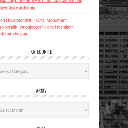
uaja shqiptare në SHBA mes sukseseve dhe
dave të së ardhmes
lori i Kristoforidhit (1904): Monument
sikografik, etnogjeografik dhe i identitetit
bëtar shqiptar
KATEGORITË
egoritë
ARKIV
iv