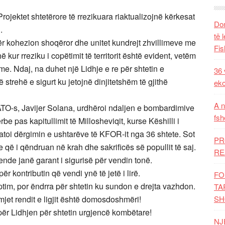
rojektet shtetërore të rrezikuara riaktualizojnë kërkesat
Dom
.
të 
ër kohezion shoqëror dhe unitet kundrejt zhvillimeve me
Fis
ë kur rreziku i copëtimit të territorit është evident, vetëm
. Ndaj, na duhet një Lidhje e re për shtetin e
36 
strehë e sigurt ku jetojnë dinjitetshëm të gjithë
eko
A n
NATO-s, Javijer Solana, urdhëroi ndaljen e bombardimive
fsh
be pas kapitullimit të Millosheviqit, kurse Këshilli i
iratoi dërgimin e ushtarëve të KFOR-it nga 36 shtete. Sot
PR
 që i qëndruan në krah dhe sakrificës së popullit të saj.
RE
ende janë garant i sigurisë për vendin tonë.
r kontributin që vendi ynë të jetë i lirë.
FO
ptim, por ëndrra për shtetin ku sundon e drejta vazhdon.
TA
mjet rendit e ligjit është domosdoshmëri!
SH
për Lidhjen për shtetin urgjencë kombëtare!
NJ