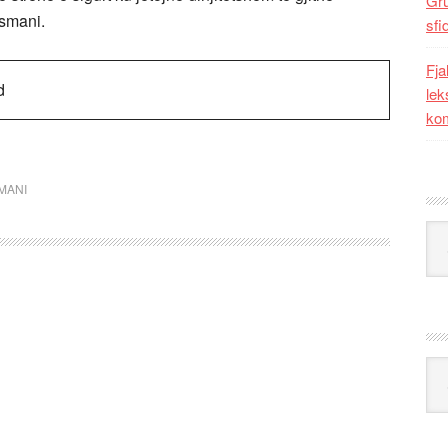
Gr
smani.​
sfi
Fja
d
lek
kom
MANI
Kat
Ark