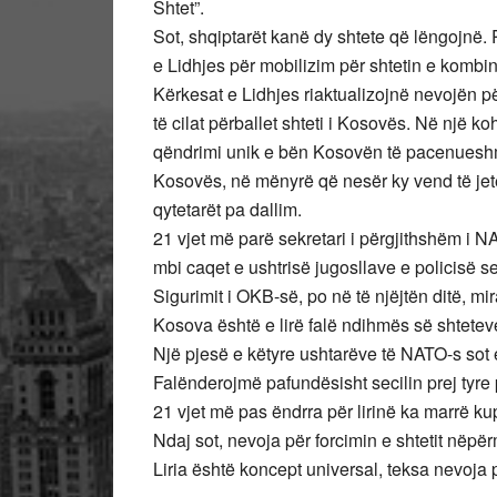
Shtet”.
Sot, shqiptarët kanë dy shtete që lëngojnë. P
e Lidhjes për mobilizim për shtetin e kombin
Kërkesat e Lidhjes riaktualizojnë nevojën p
të cilat përballet shteti i Kosovës. Në një koh
qëndrimi unik e bën Kosovën të pacenueshme
Kosovës, në mënyrë që nesër ky vend të jetë 
qytetarët pa dallim.
21 vjet më parë sekretari i përgjithshëm i 
mbi caqet e ushtrisë jugosllave e policisë ser
Sigurimit i OKB-së, po në të njëjtën ditë, m
Kosova është e lirë falë ndihmës së shteteve
Një pjesë e këtyre ushtarëve të NATO-s sot 
Falënderojmë pafundësisht secilin prej tyre pë
21 vjet më pas ëndrra për lirinë ka marrë ku
Ndaj sot, nevoja për forcimin e shtetit nëpër
Liria është koncept universal, teksa nevoja 