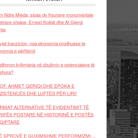
 Ndre Mjeda, sipas dy figurave monumentale
letrave shqipe, Ernest Koliqit dhe At Gjergj
hta
vjet tranzicion, nga ekonomia prodhuese te
nomia e përfitimit
dihmon krijimtaria në zbulimin e potencialeve të
ehura?
OF. AHMET QERIQI DHE EPOKA E
ZISTENCЁS DHE LUFTЁS PЁR LIRI!
RMAT ALTERNATIVE TË EVIDENTIMIT TË
RIFËS POSTARE NË HISTORINË E POSTËS
QIPTARE
Ë SPROVË E GUXIMSHME PERFORMIZMI…