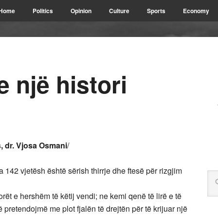
Home
Politics
Opinion
Culture
Sports
Economy
 një histori
, dr. Vjosa Osmani
/
ra 142 vjetësh është sërish thirrje dhe ftesë për rizgjim
rët e hershëm të këtij vendi; ne kemi qenë të lirë e të
retendojmë me plot fjalën të drejtën për të krijuar një