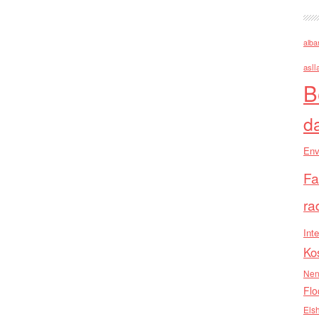
alba
asll
B
d
Env
Fa
ra
Inte
Ko
Nen
Flo
Els