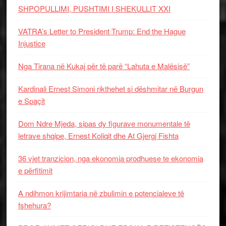
SHPOPULLIMI, PUSHTIMI I SHEKULLIT XXI
VATRA’s Letter to President Trump: End the Hague
Injustice
Nga Tirana në Kukaj për të parë “Lahuta e Malësisë”
Kardinali Ernest Simoni rikthehet si dëshmitar në Burgun
e Spaçit
Dom Ndre Mjeda, sipas dy figurave monumentale të
letrave shqipe, Ernest Koliqit dhe At Gjergj Fishta
36 vjet tranzicion, nga ekonomia prodhuese te ekonomia
e përfitimit
A ndihmon krijimtaria në zbulimin e potencialeve të
fshehura?