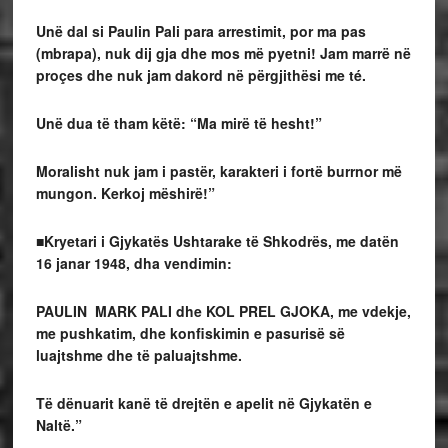
Unë dal si Paulin Pali para arrestimit, por ma pas
(mbrapa), nuk dij gja dhe mos më pyetni! Jam marrë në
proçes dhe nuk jam dakord në përgjithësi me té.
Unë dua të tham këtë: “Ma mirë të hesht!”
Moralisht nuk jam i pastër, karakteri i fortë burrnor më
mungon. Kerkoj mëshirë!”
■Kryetari i Gjykatës Ushtarake të Shkodrës, me datën
16 janar 1948, dha vendimin:
PAULIN MARK PALI dhe KOL PREL GJOKA, me vdekje,
me pushkatim, dhe konfiskimin e pasurisë së
luajtshme dhe të paluajtshme.
Të dënuarit kanë të drejtën e apelit në Gjykatën e
Naltë.”