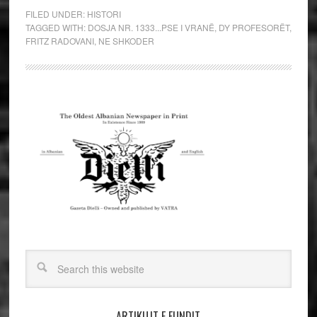
FILED UNDER:
HISTORI
TAGGED WITH:
DOSJA NR. 1333...PSE I VRANË
,
DY PROFESORËT
,
FRITZ RADOVANI
,
NE SHKODER
ARTIKUJT E FUNDIT