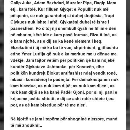
Galip Juka, Adem Bazhdari, Muzafer Pipa, Ragip Meta
etj., kam folë. Kur filluen Gjyqet e Popullit nuk më
pëlqenin, se nuk garantohej si duhej drejtësia. Trupi
Gjykues nuk ishte i aftë. Gjykatësi duhej të ishte i
paanëshëm. Po citoj nji shembull qysh në fillim e deri
në mbarim, këtë ide e kam pasë formue, Riza Alinë, as
e kam njoftë, as e dij se ka kenë element i keq.
Ekzekutimi i tij më ka ba të vuej shpirtnisht, gjithashtu
edhe Ymer Lutfija që nuk e ka meritue me u dënue me
vdekje. Jam fajtor vetëm për politikën që kam ndjekë
kundër Gjykatave Ushtarake, për Kosovën, dhe
politikën kundrejt Blokut antifashist ndaj vendit tonë,
mbasi i konsideroj të padrejta. Për demokristjanen nuk
kam bisedue, as nuk kam dijtë, as nuk kam dijeni, as
nuk kam dijtë se ka kanë Padër Gjoni, por si nji parti e
krijueme jashta shtetit, e dij se asht ndër shtete tjera
por, as që kam bisedue për té me njeri.
Në kjoftë se jam i tepërm për shoqninë njerzore, mund
të më zhdukni!..