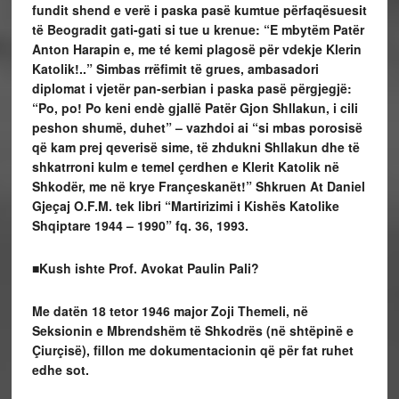
fundit shend e verë i paska pasë kumtue përfaqësuesit
të Beogradit gati-gati si tue u krenue: “E mbytëm Patër
Anton Harapin e, me té kemi plagosë për vdekje Klerin
Katolik!..” Simbas rrëfimit të grues, ambasadori
diplomat i vjetër pan-serbian i paska pasë përgjegjë:
“Po, po! Po keni endè gjallë Patër Gjon Shllakun, i cili
peshon shumë, duhet” – vazhdoi ai “si mbas porosisë
që kam prej qeverisë sime, të zhdukni Shllakun dhe të
shkatrroni kulm e temel çerdhen e Klerit Katolik në
Shkodër, me në krye Françeskanët!” Shkruen At Daniel
Gjeçaj O.F.M. tek libri “Martirizimi i Kishës Katolike
Shqiptare 1944 – 1990” fq. 36, 1993.
■Kush ishte Prof. Avokat Paulin Pali?
Me datën 18 tetor 1946 major Zoji Themeli, në
Seksionin e Mbrendshëm të Shkodrës (në shtëpinë e
Çiurçisë), fillon me dokumentacionin që për fat ruhet
edhe sot.