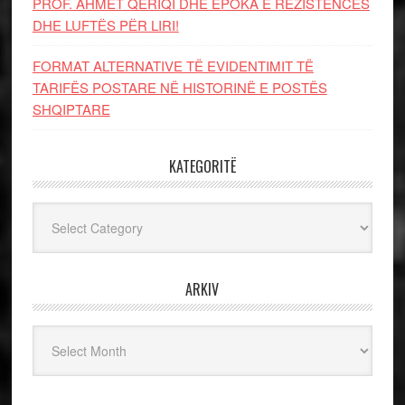
PROF. AHMET QERIQI DHE EPOKA E REZISTENCЁS
DHE LUFTЁS PЁR LIRI!
FORMAT ALTERNATIVE TË EVIDENTIMIT TË
TARIFËS POSTARE NË HISTORINË E POSTËS
SHQIPTARE
KATEGORITË
Kategoritë
ARKIV
Arkiv