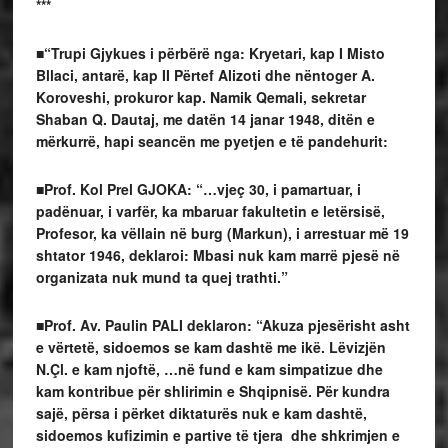
***
■“Trupi Gjykues i përbërë nga: Kryetari, kap I Misto
Bllaci, antarë, kap II Përtef Alizoti dhe nëntoger A.
Koroveshi, prokuror kap. Namik Qemali, sekretar
Shaban Q. Dautaj, me datën 14 janar 1948, ditën e
mërkurrë, hapi seancën me pyetjen e të pandehurit:
■Prof. Kol Prel GJOKA: “…vjeç 30, i pamartuar, i
padënuar, i varfër, ka mbaruar fakultetin e letërsisë,
Profesor, ka vëllain në burg (Markun), i arrestuar më 19
shtator 1946, deklaroi: Mbasi nuk kam marrë pjesë në
organizata nuk mund ta quej trathti.”
■Prof. Av. Paulin PALI deklaron: “Akuza pjesërisht asht
e vërtetë, sidoemos se kam dashtë me ikë. Lëvizjën
N.Çl. e kam njoftë, …në fund e kam simpatizue dhe
kam kontribue për shlirimin e Shqipnisë. Për kundra
sajë, përsa i përket diktaturës nuk e kam dashtë,
sidoemos kufizimin e partive të tjera dhe shkrimjen e