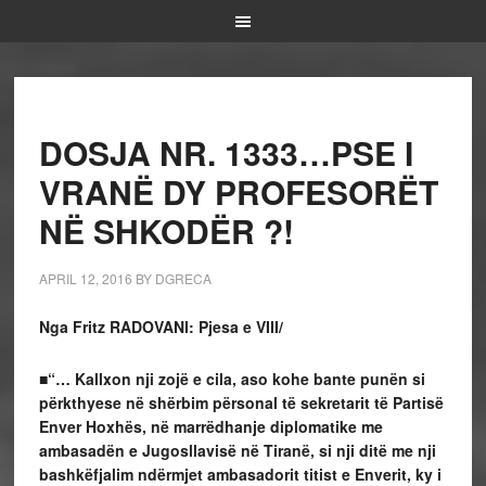
DOSJA NR. 1333…PSE I
VRANË DY PROFESORËT
NË SHKODËR ?!
APRIL 12, 2016
BY
DGRECA
Nga Fritz RADOVANI: Pjesa e VIII/
■“… Kallxon nji zojë e cila, aso kohe bante punën si
përkthyese në shërbim përsonal të sekretarit të Partisë
Enver Hoxhës, në marrëdhanje diplomatike me
ambasadën e Jugosllavisë në Tiranë, si nji ditë me nji
bashkëfjalim ndërmjet ambasadorit titist e Enverit, ky i