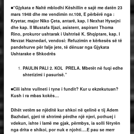
■“Gjykata e Naltë mblodhi Këshillin e sajë me datën 23
mars 1948 dhe me vendimin nr.108, E përbërë nga :
Kryetar, major Niko Çeta, antarë, kap. I Nexhat Hysejni
dhe kap. II Mustafa Iljazi, asistent, aspirant Thoma
Rino, prokuror ushtarak i Ushtrisë K. Shqiptare, kap. I
Nevzat Haznedari, vendosi: Refuzimin e kërkesës së të
pandehurve për falje jete, të dënuar nga Gjykata
Ushtarake e Shkodrës
PAULIN PALI 2. KOL PRELA. Mbetët në fuqi edhe
shtetizimi i pasurisë.”
■Cili ishte vullneti i tyne i fundit? Kur u ekzekutuan?
Kush i ra mbas kokës…
Dihët vetëm se njëditë kur shkoi në qelinë e tij Adem
Bazhdari, gjeti të shtrimë përdhe një njeri, pothuej i
vdekun, ishte i lamë me gjak, përmbys, ia solli fëtyrën
nga drita e shikoi, por nuk e njohti….E pau se merr