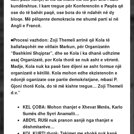
kundërshtue. I kam tregue për Konferencën e Paqës që
ose do të bahët paqë, ose bota do të ndahët në dy
bloqe.
Më pëlqente demokracia me shumë parti si në
Angli e Francë.
■Procesi vazhdon: Zoji Themeli arrinë që Kola të
ballafaqohët me vëllain Markun, për Organizatën
“Bashkimi Shqiptar”, dhe se Kola i ka dhanë udhzime
asaj Organizatë, por Kola thotë se nuk asht e vërtetë.
Madje, Kola nuk ka pasë fare dijeni se asht formue një
organizatë e këtillë. Kola mohon edhe ekzistencën e
ndonjë oganizate ose partie demokristjane, mbasi P.
Gjoni thotë Kola, do të më kishte tregue… Zoji Themeli
d.v.”
KEL ÇOBA: Mohon thanjet
e Xhevat Metës, Karlo
Sumës dhe Syrri Anamalit…
ABDYL RUSI nuk pranon asnjë nga thanjet e
dëshmitarëve…
KOL KURTI thotë: Takimet me shokë nuk kanë