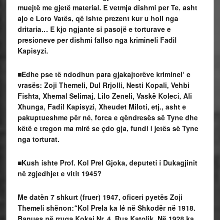
muejtë me gjetë material. E vetmja dishmi per Te, asht
ajo e Loro Vatës, që ishte prezent kur u holl nga
dritaria… E kjo ngjante si pasojë e torturave e
presioneve per dishmi fallso nga krimineli Fadil
Kapisyzi.
■Edhe pse të ndodhun para gjakajtorëve kriminel’ e
vrasës: Zoji Themeli, Dul Rrjolli, Nesti Kopali, Vehbi
Fishta, Xhemal Selimaj, Lilo Zeneli, Vaskë Koleci, Ali
Xhunga, Fadil Kapisyzi, Xheudet Miloti, etj., asht e
pakuptueshme për né, forca e qëndresës së Tyne dhe
këtë e tregon ma mirë se çdo gja, fundi i jetës së Tyne
nga torturat.
■Kush ishte Prof. Kol Prel Gjoka, deputeti i Dukagjinit
në zgjedhjet e vitit 1945?
Me datën 7 shkurt (fruer) 1947, oficeri pyetës Zoji
Themeli shënon:“Kol Prela ka lé në Shkodër në 1918.
Banues në rruga Kokaj Nr. 4, Rus Katolik. Në 1928 ka