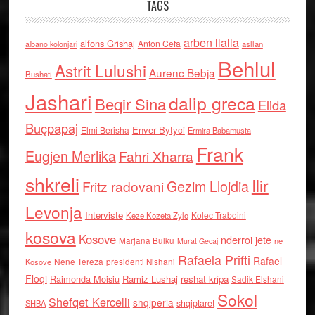
TAGS
arben llalla
alfons Grishaj
Anton Cefa
asllan
albano kolonjari
Behlul
Astrit Lulushi
Aurenc Bebja
Bushati
Jashari
dalip greca
Beqir Sina
Elida
Buçpapaj
Enver Bytyci
Elmi Berisha
Ermira Babamusta
Frank
Eugjen Merlika
Fahri Xharra
shkreli
Ilir
Gezim Llojdia
Fritz radovani
Levonja
Interviste
Kolec Traboini
Keze Kozeta Zylo
kosova
Kosove
nderroi jete
Marjana Bulku
ne
Murat Gecaj
Rafaela Prifti
Rafael
Nene Tereza
Kosove
presidenti Nishani
Floqi
Raimonda Moisiu
Ramiz Lushaj
reshat kripa
Sadik Elshani
Sokol
Shefqet Kercelli
shqiperia
shqiptaret
SHBA