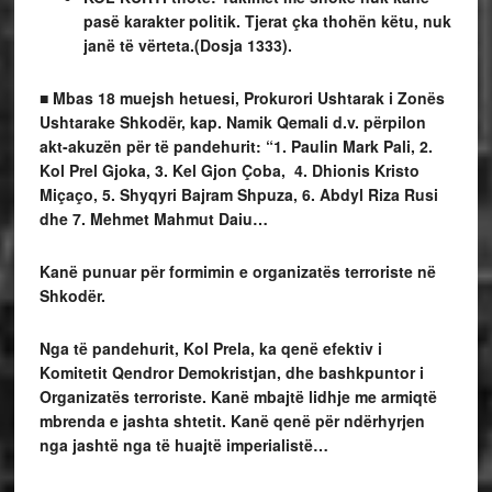
pasë karakter politik. Tjerat çka thohën këtu, nuk
janë të vërteta.(
Dosja 1333
).
■
Mbas 18 muejsh hetuesi, Prokurori Ushtarak i Zonës
Ushtarake Shkodër, kap. Namik Qemali d.v. përpilon
akt-akuzën për të pandehurit: “1. Paulin Mark Pali, 2.
Kol Prel Gjoka, 3. Kel Gjon Çoba, 4. Dhionis Kristo
Miçaço, 5. Shyqyri Bajram Shpuza, 6. Abdyl Riza Rusi
dhe 7. Mehmet Mahmut Daiu…
Kanë punuar për formimin e organizatës terroriste në
Shkodër.
Nga të pandehurit, Kol Prela, ka qenë efektiv i
Komitetit Qendror Demokristjan, dhe bashkpuntor i
Organizatës terroriste. Kanë mbajtë lidhje me armiqtë
mbrenda e jashta shtetit. Kanë qenë për ndërhyrjen
nga jashtë nga të huajtë imperialistë…