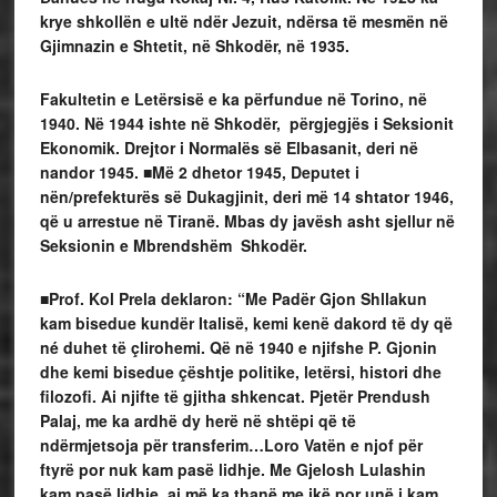
krye shkollën e ultë ndër Jezuit, ndërsa të mesmën në
Gjimnazin e Shtetit, në Shkodër, në 1935.
Fakultetin e Letërsisë e ka përfundue në Torino, në
1940. Në 1944 ishte në Shkodër, përgjegjës i Seksionit
Ekonomik. Drejtor i Normalës së Elbasanit, deri në
nandor 1945. ■Më 2 dhetor 1945, Deputet i
nën/prefekturës së Dukagjinit, deri më 14 shtator 1946,
që u arrestue në Tiranë. Mbas dy javësh asht sjellur në
Seksionin e Mbrendshëm Shkodër.
■Prof. Kol Prela deklaron: “Me Padër Gjon Shllakun
kam bisedue kundër Italisë, kemi kenë dakord të dy që
né duhet të çlirohemi. Që në 1940 e njifshe P. Gjonin
dhe kemi bisedue çështje politike, letërsi, histori dhe
filozofi. Ai njifte të gjitha shkencat. Pjetër Prendush
Palaj, me ka ardhë dy herë në shtëpi që të
ndërmjetsoja për transferim…Loro Vatën e njof për
ftyrë por nuk kam pasë lidhje. Me Gjelosh Lulashin
kam pasë lidhje, ai më ka thanë me ikë por unë i kam