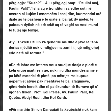
përgjegja: “Kush?”…Ai u përgjegj prap: “Paulini moj,
Paulin Pali!”.”Isha aq e tronditun sa edhe sot më
tmeron ai kujtim i mnershëm i asaj dite, kur mendoi atë
djalë aq të pashëm e të gjatë si bajrak dy metër, të
palosun dyfish në atë arkë aq të vogël sa mezi mund
të futej një fëmijë.
Aty i shkreti Paulin ka qëndrue me ditë e javë të tana…
derisa njëditë nuk u ndigjue ma zani i tij që ndigjohej
çdo natë në tortura.”
■Do të ishte me interes me u studjue dosja e plotë e
këtij grupi martirësh që, nuk m’u dha mundësia me e
pa këtë material të plotë, po mërrijta me kuptue
nëpërmjet atyne pak rreshtave të ballafaqimeve,
qëndrimin heroik dhe të palëkundun të Burrave që s’
njohën frikën: Prof. Kol Prelës, Av. Paulin Palit, Kel
Çobës, Abdyl Rusit dhe Kol Kurtit.
■Për martirin Simon Darragjati fatkeqësisht nuk kam