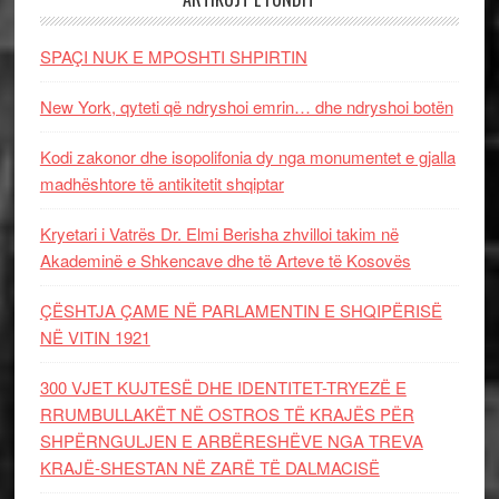
SPAÇI NUK E MPOSHTI SHPIRTIN
New York, qyteti që ndryshoi emrin… dhe ndryshoi botën
Kodi zakonor dhe isopolifonia dy nga monumentet e gjalla
madhështore të antikitetit shqiptar
Kryetari i Vatrës Dr. Elmi Berisha zhvilloi takim në
Akademinë e Shkencave dhe të Arteve të Kosovës
ÇËSHTJA ÇAME NË PARLAMENTIN E SHQIPËRISË
NË VITIN 1921
300 VJET KUJTESË DHE IDENTITET-TRYEZË E
RRUMBULLAKËT NË OSTROS TË KRAJËS PËR
SHPËRNGULJEN E ARBËRESHËVE NGA TREVA
KRAJË-SHESTAN NË ZARË TË DALMACISË