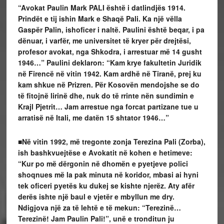
“Avokat Paulin Mark PALI është i datlindjës 1914.
Prindët e tij ishin Mark e Shaqë Pali. Ka një vëlla
Gaspër Palin, ishoficer i naltë. Paulini është beqar, i pa
dënuar, i varfër, me universitet të kryer për drejtësi,
profesor avokat, nga Shkodra, i arrestuar më 14 gusht
1946…” Paulini deklaron: “Kam krye fakultetin Juridik
në Firencë në vitin 1942. Kam ardhë në Tiranë, prej ku
kam shkue në Prizren. Për Kosovën mendojshe se do
të fitojnë lirinë dhe, nuk do të rrinte nën sundimin e
Krajl Pjetrit…
Jam arrestue nga forcat partizane tue u
arratisë në Itali, me datën 15 shtator 1946…”
■Në vitin 1992, më tregonte zonja Terezina Pali (Zorba),
ish bashkvuejtëse e Avokatit në kohen e hetimeve:
“Kur po më dërgonin në dhomën e pyetjeve polici
shoqnues më la pak minuta në koridor, mbasi ai hyni
tek oficeri pyetës ku dukej se kishte njerëz. Aty afër
derës ishte një baul e vjetër e mbyllun me dry.
Ndigjova një za të lehtë e të mekun: “Terezinë…
Terezinë! Jam Paulin Pali!”, unë e tronditun ju