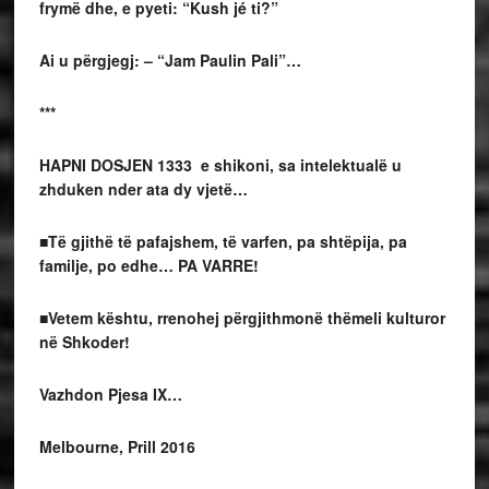
frymë dhe, e pyeti: “Kush jé ti?”
Ai u përgjegj: – “Jam Paulin Pali”…
***
HAPNI DOSJEN 1333
e shikoni, sa intelektualë u
zhduken nder ata dy vjetë…
■Të gjithë të pafajshem, të varfen, pa shtëpija, pa
familje, po edhe… PA VARRE!
■Vetem kështu, rrenohej përgjithmonë thëmeli kulturor
në Shkoder!
Vazhdon Pjesa IX…
Melbourne, Prill 2016