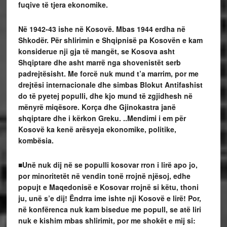
fuqive të tjera ekonomike.
Në 1942-43 ishe në Kosovë. Mbas 1944 erdha në
Shkodër. Për shlirimin e Shqipnisë pa Kosovën e kam
konsiderue nji gja të mangët, se Kosova asht
Shqiptare dhe asht marrë nga shovenistët serb
padrejtësisht. Me forcë nuk mund t’a marrim, por me
drejtësi internacionale dhe simbas Blokut Antifashist
do të pyetej populli, dhe kjo mund të zgjidhesh në
mënyrë miqësore. Korça dhe Gjinokastra janë
shqiptare dhe i kërkon Greku. ..Mendimi i em për
Kosovë ka kenë arësyeja ekonomike, politike,
kombësia.
■Unë nuk dij në se populli kosovar rron i lirë apo jo,
por minoritetët në vendin tonë rrojnë njësoj, edhe
popujt e Maqedonisë e Kosovar rrojnë si këtu, thoni
ju, unë s’e dij! Ëndrra ime ishte nji Kosovë e lirë! Por,
në konfërenca nuk kam bisedue me popull, se atë liri
nuk e kishim mbas shlirimit, por me shokët e mij si: