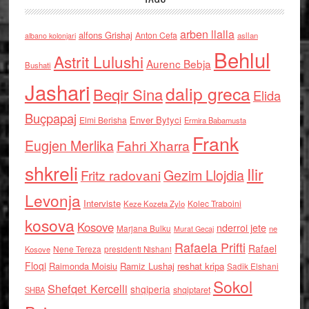
arben llalla
alfons Grishaj
Anton Cefa
asllan
albano kolonjari
Behlul
Astrit Lulushi
Aurenc Bebja
Bushati
Jashari
dalip greca
Beqir Sina
Elida
Buçpapaj
Enver Bytyci
Elmi Berisha
Ermira Babamusta
Frank
Eugjen Merlika
Fahri Xharra
shkreli
Ilir
Gezim Llojdia
Fritz radovani
Levonja
Interviste
Kolec Traboini
Keze Kozeta Zylo
kosova
Kosove
nderroi jete
Marjana Bulku
ne
Murat Gecaj
Rafaela Prifti
Rafael
Nene Tereza
Kosove
presidenti Nishani
Floqi
Raimonda Moisiu
Ramiz Lushaj
reshat kripa
Sadik Elshani
Sokol
Shefqet Kercelli
shqiperia
shqiptaret
SHBA