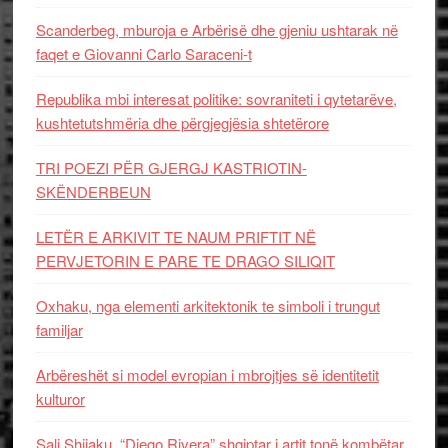
Scanderbeg, mburoja e Arbërisë dhe gjeniu ushtarak në
faqet e Giovanni Carlo Saraceni-t
Republika mbi interesat politike: sovraniteti i qytetarëve,
kushtetutshmëria dhe përgjegjësia shtetërore
TRI POEZI PËR GJERGJ KASTRIOTIN-
SKËNDERBEUN
LETËR E ARKIVIT TE NAUM PRIFTIT NË
PERVJETORIN E PARE TE DRAGO SILIQIT
Oxhaku, nga elementi arkitektonik te simboli i trungut
familjar
Arbëreshët si model evropian i mbrojtjes së identitetit
kulturor
Sali Shijaku, “Diego Rivera” shqiptar i artit tonë kombëtar