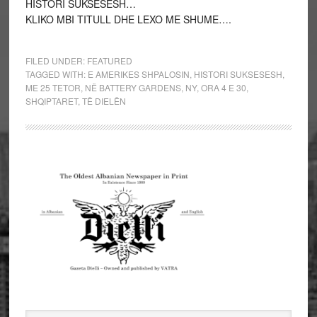
HISTORI SUKSESESH…
KLIKO MBI TITULL DHE LEXO ME SHUME….
FILED UNDER:
FEATURED
TAGGED WITH:
E AMERIKES SHPALOSIN
,
HISTORI SUKSESESH
,
ME 25 TETOR
,
NË BATTERY GARDENS
,
NY
,
ORA 4 E 30
,
SHQIPTARET
,
TË DIELËN