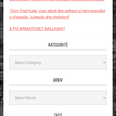
“Dom Fred Kalaj, mes altarit dhe atdheut si hermeneutikë
e shpresës, kujtesës dhe shërbimit”
A PO ARMATOSET BALLKANI?
KATEGORITË
Kategoritë
ARKIV
Arkiv
TAGS