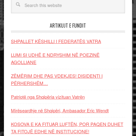
ARTIKUJT E FUNDIT
SHPALLET KËSHILLI I FEDERATËS VATRA
LUMI SI UDHË E NDRYSHIM NË POEZINË
AGOLLIANE
ZËMËRIM DHE PAS VDEKJES! DISIDENTI I
PËRHERSHËM…
Patriotë nga Shqipëria vizituan Vatrën
Mirëseardhje në Shqipëri, Ambasador Eric Wendt
KOSOVA E KA FITUAR LUFTËN, POR PAQEN DUHET
TA FITOJË EDHE NË INSTITUCIONE!