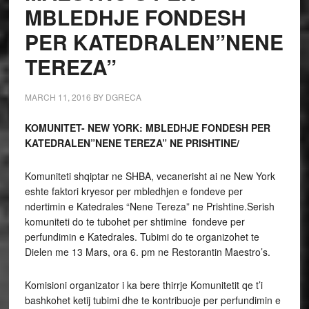
MBLEDHJE FONDESH
PER KATEDRALEN”NENE
TEREZA”
MARCH 11, 2016
BY
DGRECA
KOMUNITET- NEW YORK: MBLEDHJE FONDESH PER
KATEDRALEN”NENE TEREZA” NE PRISHTINE/
Komuniteti shqiptar ne SHBA, vecanerisht ai ne New York
eshte faktori kryesor per mbledhjen e fondeve per
ndertimin e Katedrales “Nene Tereza” ne Prishtine.Serish
komuniteti do te tubohet per shtimine fondeve per
perfundimin e Katedrales. Tubimi do te organizohet te
Dielen me 13 Mars, ora 6. pm ne Restorantin Maestro’s.
Komisioni organizator i ka bere thirrje Komunitetit qe t’i
bashkohet ketij tubimi dhe te kontribuoje per perfundimin e