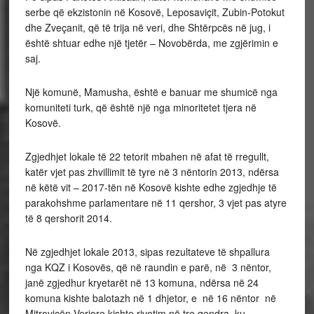
serbe që ekzistonin në Kosovë, Leposaviçit, Zubin-Potokut
dhe Zveçanit, që të trija në veri, dhe Shtërpcës në jug, i
është shtuar edhe një tjetër – Novobërda, me zgjërimin e
saj.
Një komunë, Mamusha, është e banuar me shumicë nga
komuniteti turk, që është një nga minoritetet tjera në
Kosovë.
Zgjedhjet lokale të 22 tetorit mbahen në afat të rregullt,
katër vjet pas zhvillimit të tyre në 3 nëntorin 2013, ndërsa
në këtë vit – 2017-tën në Kosovë kishte edhe zgjedhje të
parakohshme parlamentare në 11 qershor, 3 vjet pas atyre
të 8 qershorit 2014.
Në zgjedhjet lokale 2013, sipas rezultateve të shpallura
nga KQZ i Kosovës, që në raundin e parë, në 3 nëntor,
janë zgjedhur kryetarët në 13 komuna, ndërsa në 24
komuna kishte balotazh në 1 dhjetor, e në 16 nëntor në
Mitrovicën Veriore kishte rivotim në tre qendra, ku