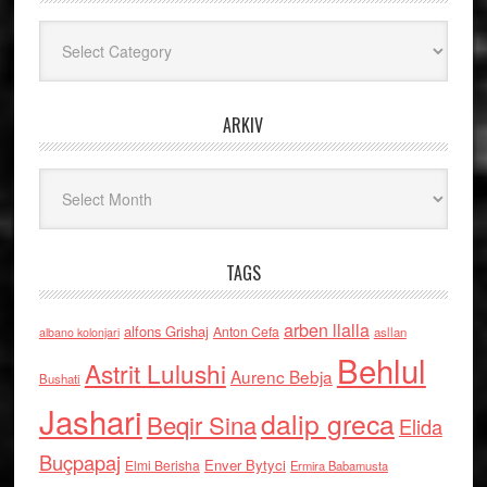
Kategoritë
ARKIV
Arkiv
TAGS
arben llalla
alfons Grishaj
Anton Cefa
asllan
albano kolonjari
Behlul
Astrit Lulushi
Aurenc Bebja
Bushati
Jashari
dalip greca
Beqir Sina
Elida
Buçpapaj
Enver Bytyci
Elmi Berisha
Ermira Babamusta