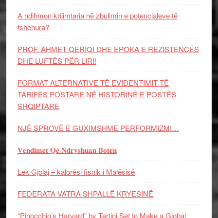
A ndihmon krijimtaria në zbulimin e potencialeve të
fshehura?
PROF. AHMET QERIQI DHE EPOKA E REZISTENCЁS
DHE LUFTЁS PЁR LIRI!
FORMAT ALTERNATIVE TË EVIDENTIMIT TË
TARIFËS POSTARE NË HISTORINË E POSTËS
SHQIPTARE
NJË SPROVË E GUXIMSHME PERFORMIZMI…
𝐕𝐞𝐧𝐝𝐢𝐦𝐞𝐭 𝐐𝐞̈ 𝐍𝐝𝐫𝐲𝐬𝐡𝐮𝐚𝐧 𝐁𝐨𝐭𝐞̈𝐧
Lek Gjolaj – kalorësi fisnik i Malësisë
FEDERATA VATRA SHPALLË KRYESINË
“Pinocchio’s Harvard” by Tertini Set to Make a Global