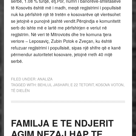
serbë, 1.08 % turqë, etj.Por, numri i banorëve-shtetasëve
të Kosovës është më i madh, meqë regjistrimi i popullsisë
nuk ka përfshirë një të tretën e kosovarëve që vlerësohet
se jetojnë e punojnë jashtë vendit.Përqindja e komunitetit
serb do ishte më e lartë me përfshirjen e veriut në
regjistrim. Në veri të Mitrovicës dhe tre komuna tjera
veriore – Leposaviç, Zubin Potok e Zveçan, ku është
refuzuar regjistrimi i popullsisë, sipas një shifre që e kanë
përmendur autoritetet kosovare, jetojnë rreth 40 mijë
serbë.
FILED UNDER:
ANALIZA
TAGGED WITH:
BEHLUL JASHARI
,
E 22 TETORIT
,
KOSOVA VOTON
,
TË DIELËN
FAMILJA E TE NDJERIT
AGIM NEZAJ HAP TE