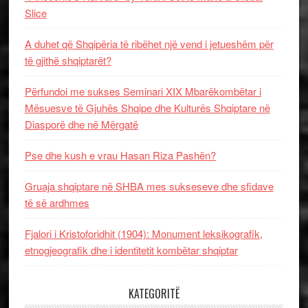
Slice
A duhet që Shqipëria të ribëhet një vend i jetueshëm për
të gjithë shqiptarët?
Përfundoi me sukses Seminari XIX Mbarëkombëtar i
Mësuesve të Gjuhës Shqipe dhe Kulturës Shqiptare në
Diasporë dhe në Mërgatë
Pse dhe kush e vrau Hasan Riza Pashën?
Gruaja shqiptare në SHBA mes sukseseve dhe sfidave
të së ardhmes
Fjalori i Kristoforidhit (1904): Monument leksikografik,
etnogjeografik dhe i identitetit kombëtar shqiptar
KATEGORITË