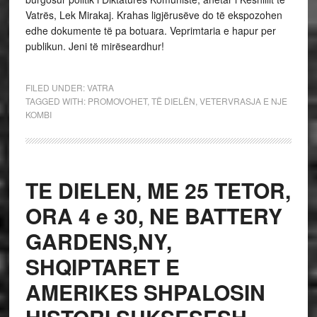
Vatrës, Lek Mirakaj. Krahas ligjërusëve do të ekspozohen
edhe dokumente të pa botuara. Veprimtaria e hapur per
publikun. Jeni të mirëseardhur!
FILED UNDER:
VATRA
TAGGED WITH:
PROMOVOHET
,
TË DIELËN
,
VETERVRASJA E NJE
KOMBI
TE DIELEN, ME 25 TETOR,
ORA 4 e 30, NE BATTERY
GARDENS,NY,
SHQIPTARET E
AMERIKES SHPALOSIN