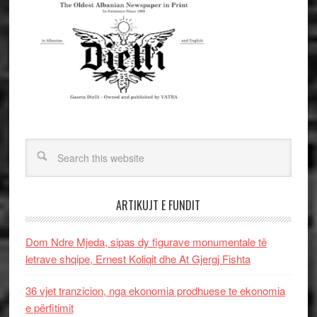
ARTIKUJT E FUNDIT
Dom Ndre Mjeda, sipas dy figurave monumentale të
letrave shqipe, Ernest Koliqit dhe At Gjergj Fishta
36 vjet tranzicion, nga ekonomia prodhuese te ekonomia
e përfitimit