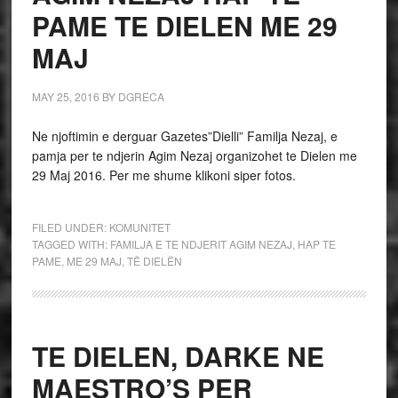
PAME TE DIELEN ME 29
MAJ
MAY 25, 2016
BY
DGRECA
Ne njoftimin e derguar Gazetes”Dielli” Familja Nezaj, e
pamja per te ndjerin Agim Nezaj organizohet te Dielen me
29 Maj 2016. Per me shume klikoni siper fotos.
FILED UNDER:
KOMUNITET
TAGGED WITH:
FAMILJA E TE NDJERIT AGIM NEZAJ
,
HAP TE
PAME
,
ME 29 MAJ
,
TË DIELËN
TE DIELEN, DARKE NE
MAESTRO’S PER