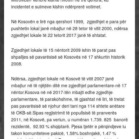
incidentet e sulmeve kishin ndërprerë votimet.
Në Kosovën e lirë nga qershori 1999, zgjedhjet e para për
pushtetin lokal janë mbajtur në 28 tetor të vitit 2000, ndërsa
zgjedhjet lokale të 22 tetorit 2017 janë të shtatat.
Zgjedhjet lokale të 15 nëntorit 2009 ishin të parat pas
shpalljes së pavarësisë së Kosovës në 17 shkurtin historik
2008.
Ndërsa, zgjedhjet lokale në Kosovë të vitit 2007 janë
mbajtur në të njëjtën ditë me zgjedhjet parlamentare-në 17
nëntor.Kosova në në 2017-tën mbajti edhe zgjedhje
parlamentare, të parakohshme, të gjashtat në liri, të tretat
pas pavarësisë së njohur deri tani nga 114 shtete anëtare
të OKB-së.Sipas regjistrimit të popullsisë të pranverës
2011, në Kosovë, pa veriun, u numëran 1.739. 825 banorë
rezidentë, 92.93 % shqiptarë. Pjesa tjetër e përqindjeve iu
takon komuniteteve pakicë, 1.58% boshnjakë, 1.47 %