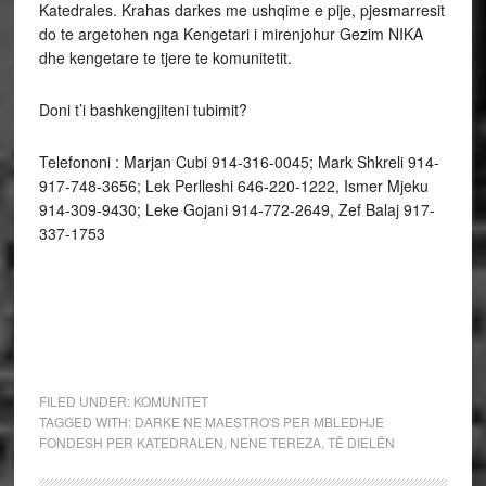
Katedrales. Krahas darkes me ushqime e pije, pjesmarresit
do te argetohen nga Kengetari i mirenjohur Gezim NIKA
dhe kengetare te tjere te komunitetit.
Doni t’i bashkengjiteni tubimit?
Telefononi : Marjan Cubi 914-316-0045; Mark Shkreli 914-
917-748-3656; Lek Perlleshi 646-220-1222, Ismer Mjeku
914-309-9430; Leke Gojani 914-772-2649, Zef Balaj 917-
337-1753
FILED UNDER:
KOMUNITET
TAGGED WITH:
DARKE NE MAESTRO'S PER MBLEDHJE
FONDESH PER KATEDRALEN
,
NENE TEREZA
,
TË DIELËN