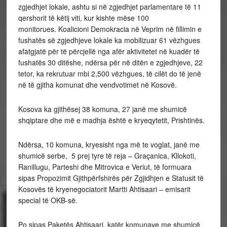
zgjedhjet lokale, ashtu si në zgjedhjet parlamentare të 11
qershorit të këtij viti, kur kishte mëse 100
monitorues. Koalicioni Demokracia në Veprim në fillimin e
fushatës së zgjedhjeve lokale ka mobilizuar 61 vëzhgues
afatgjatë për të përcjellë nga afër aktivitetet në kuadër të
fushatës 30 ditëshe, ndërsa për në ditën e zgjedhjeve, 22
tetor, ka rekrutuar mbi 2,500 vëzhgues, të cilët do të jenë
në të gjitha komunat dhe vendvotimet në Kosovë.
Kosova ka gjithësej 38 komuna, 27 janë me shumicë
shqiptare dhe më e madhja është e kryeqytetit, Prishtinës.
Ndërsa, 10 komuna, kryesisht nga më te voglat, janë me
shumicë serbe, 5 prej tyre të reja – Graçanica, Kllokoti,
Ranillugu, Parteshi dhe Mitrovica e Veriut, të formuara
sipas Propozimit Gjithpërfshirës për Zgjidhjen e Statusit të
Kosovës të kryenegociatorit Martti Ahtisaari – emisarit
special të OKB-së.
Po sipas Paketës Ahtisaari, katër komunave me shumicë