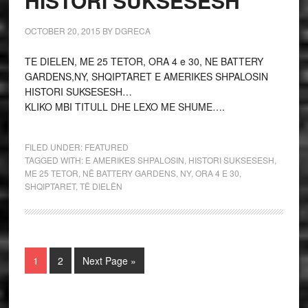
HISTORI SUKSESESH
OCTOBER 20, 2015
BY
DGRECA
TE DIELEN, ME 25 TETOR, ORA 4 e 30, NE BATTERY
GARDENS,NY, SHQIPTARET E AMERIKES SHPALOSIN
HISTORI SUKSESESH…
KLIKO MBI TITULL DHE LEXO ME SHUME….
FILED UNDER:
FEATURED
TAGGED WITH:
E AMERIKES SHPALOSIN
,
HISTORI SUKSESESH
,
ME 25 TETOR
,
NË BATTERY GARDENS
,
NY
,
ORA 4 E 30
,
SHQIPTARET
,
TË DIELËN
1
2
Next Page »