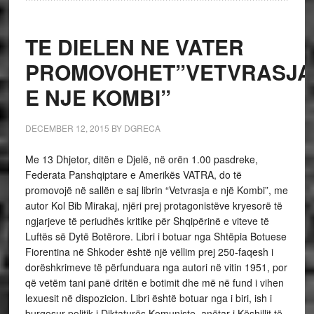
TE DIELEN NE VATER
PROMOVOHET”VETVRASJA
E NJE KOMBI”
DECEMBER 12, 2015
BY
DGRECA
Me 13 Dhjetor, ditën e Djelë, në orën 1.00 pasdreke,
Federata Panshqiptare e Amerikës VATRA, do të
promovojë në sallën e saj librin “Vetvrasja e një Kombi”, me
autor Kol Bib Mirakaj, njëri prej protagonistëve kryesorë të
ngjarjeve të periudhës kritike për Shqipërinë e viteve të
Luftës së Dytë Botërore. Libri i botuar nga Shtëpia Botuese
Fiorentina në Shkoder është një vëllim prej 250-faqesh i
dorëshkrimeve të përfunduara nga autori në vitin 1951, por
që vetëm tani panë dritën e botimit dhe më në fund i vihen
lexuesit në dispozicion. Libri është botuar nga i biri, ish i
burgosur politik i Diktaturës Komuniste, anëtar i Këshillit të