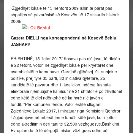
-Zgjedhjet lokale të 15 nëntorit 2009 ishin të parat pas
shpalljes së pavarësisë së Kosovës në 17 shkurtin historik
2008/
Gazeta DIELLI nga korrespondenti në Kosovë Behlul
JASHARI/
PRISHTINË, 15 Tetor 2017/ Kosova pas një jave, të dielën
e 22 tetorit, voton në zgjedhjet lokale për kryetarët dhe
asambleistët e komunave. Garojnë gjithësej 91 subjekte
politike, prej tyre 35 parti, 30 iniciativa qytetare, 25
kandidatë të pavarur dhe 1 koalicion, ndërsa fushata
elektorale njëmuajshe ka nisur në 21 shtator e po zhvillohet
edhe këtë të diel ndërkohë që ka hyrë një javën e
fundit. “Për komunën tënde. Voto” është sllogani i
Zgjedhjeve Lokale 2017, i miratuar nga Komisioni Qendror
i Zgjedhjeve në mbledhjen e fundit, këtë javë, kur njoftoi
edhe akreditimin deri tani të 32.500 vëzhguesve.Bashkimi
Evropian do të të dërgojë mision vëzhgues edhe për