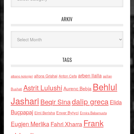
ARKIV
Arkiv
TAGS
arben llalla
alfons Grishaj
Anton Cefa
asllan
albano kolonjari
Behlul
Astrit Lulushi
Aurenc Bebja
Bushati
Jashari
dalip greca
Beqir Sina
Elida
Buçpapaj
Enver Bytyci
Elmi Berisha
Ermira Babamusta
Frank
Eugjen Merlika
Fahri Xharra