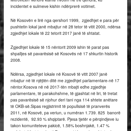
incidentet e sulmeve kishin ndërprerë votimet.
Në Kosovën e lirë nga qershori 1999, zgjedhjet e para për
pushtetin lokal janë mbajtur në 28 tetor të vitit 2000, ndërsa
zgjedhjet lokale të 22 tetorit 2017 janë të shtatat.
Zgjedhjet lokale të 15 nëntorit 2009 ishin të parat pas
shpalljes së pavarësisë së Kosovës në 17 shkurtin historik
2008.
Ndërsa, zgjedhjet lokale në Kosovë të vitit 2007 janë
mbajtur në të njëjtën ditë me zgjedhjet parlamentare-në 17
nëntor.Kosova në në 2017-tën mbajti edhe zgjedhje
parlamentare, të parakohshme, të gjashtat në liri, të tretat
pas pavarësisë së njohur deri tani nga 114 shtete anëtare
të OKB-së.Sipas regjistrimit të popullsisë të pranverës
2011, në Kosovë, pa veriun, u numëran 1.739. 825 banorë
rezidentë, 92.93 % shqiptarë. Pjesa tjetër e përqindjeve iu
takon komuniteteve pakicë, 1.58% boshnjakë, 1.47 %