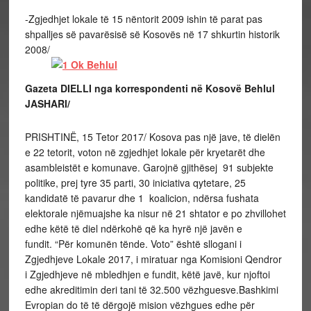
-Zgjedhjet lokale të 15 nëntorit 2009 ishin të parat pas
shpalljes së pavarësisë së Kosovës në 17 shkurtin historik
2008/
Gazeta DIELLI nga korrespondenti në Kosovë Behlul
JASHARI/
PRISHTINË, 15 Tetor 2017/ Kosova pas një jave, të dielën
e 22 tetorit, voton në zgjedhjet lokale për kryetarët dhe
asambleistët e komunave. Garojnë gjithësej 91 subjekte
politike, prej tyre 35 parti, 30 iniciativa qytetare, 25
kandidatë të pavarur dhe 1 koalicion, ndërsa fushata
elektorale njëmuajshe ka nisur në 21 shtator e po zhvillohet
edhe këtë të diel ndërkohë që ka hyrë një javën e
fundit. “Për komunën tënde. Voto” është sllogani i
Zgjedhjeve Lokale 2017, i miratuar nga Komisioni Qendror
i Zgjedhjeve në mbledhjen e fundit, këtë javë, kur njoftoi
edhe akreditimin deri tani të 32.500 vëzhguesve.Bashkimi
Evropian do të të dërgojë mision vëzhgues edhe për