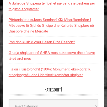
A duhet që Shqipëria të ribëhet një vend i jetueshëm për
të gjithë shqiptarët?
Përfundoi me sukses Seminari XIX Mbarëkombëtar i
Mësuesve të Gjuhës Shqipe dhe Kulturës Shqiptare në
Diasporë dhe në Mërgatë
Pse dhe kush e vrau Hasan Riza Pashën?
Gruaja shqiptare në SHBA mes sukseseve dhe sfidave
të së ardhmes
Fjalori i Kristoforidhit (1904): Monument leksikografik,
etnogjeografik dhe i identitetit kombëtar shqiptar
KATEGORITË
Kategoritë