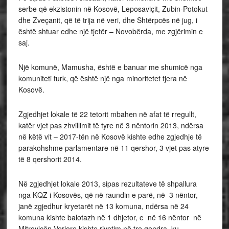
serbe që ekzistonin në Kosovë, Leposaviçit, Zubin-Potokut
dhe Zveçanit, që të trija në veri, dhe Shtërpcës në jug, i
është shtuar edhe një tjetër – Novobërda, me zgjërimin e
saj.
Një komunë, Mamusha, është e banuar me shumicë nga
komuniteti turk, që është një nga minoritetet tjera në
Kosovë.
Zgjedhjet lokale të 22 tetorit mbahen në afat të rregullt,
katër vjet pas zhvillimit të tyre në 3 nëntorin 2013, ndërsa
në këtë vit – 2017-tën në Kosovë kishte edhe zgjedhje të
parakohshme parlamentare në 11 qershor, 3 vjet pas atyre
të 8 qershorit 2014.
Në zgjedhjet lokale 2013, sipas rezultateve të shpallura
nga KQZ i Kosovës, që në raundin e parë, në 3 nëntor,
janë zgjedhur kryetarët në 13 komuna, ndërsa në 24
komuna kishte balotazh në 1 dhjetor, e në 16 nëntor në
Mitrovicën Veriore kishte rivotim në tre qendra, ku