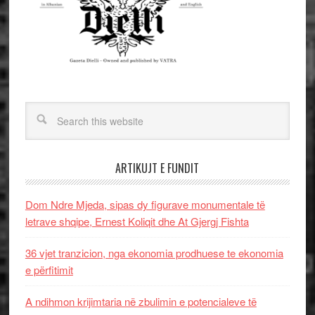
ARTIKUJT E FUNDIT
Dom Ndre Mjeda, sipas dy figurave monumentale të
letrave shqipe, Ernest Koliqit dhe At Gjergj Fishta
36 vjet tranzicion, nga ekonomia prodhuese te ekonomia
e përfitimit
A ndihmon krijimtaria në zbulimin e potencialeve të