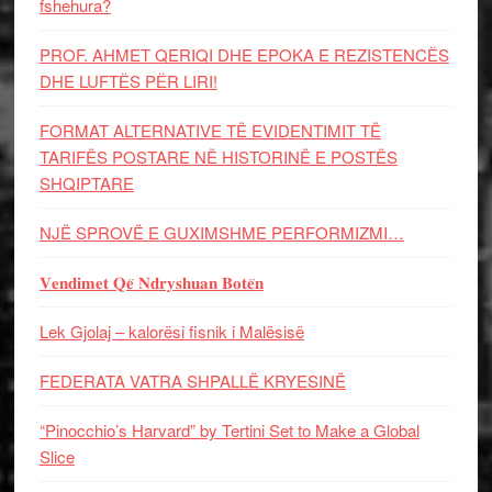
fshehura?
PROF. AHMET QERIQI DHE EPOKA E REZISTENCЁS
DHE LUFTЁS PЁR LIRI!
FORMAT ALTERNATIVE TË EVIDENTIMIT TË
TARIFËS POSTARE NË HISTORINË E POSTËS
SHQIPTARE
NJË SPROVË E GUXIMSHME PERFORMIZMI…
𝐕𝐞𝐧𝐝𝐢𝐦𝐞𝐭 𝐐𝐞̈ 𝐍𝐝𝐫𝐲𝐬𝐡𝐮𝐚𝐧 𝐁𝐨𝐭𝐞̈𝐧
Lek Gjolaj – kalorësi fisnik i Malësisë
FEDERATA VATRA SHPALLË KRYESINË
“Pinocchio’s Harvard” by Tertini Set to Make a Global
Slice