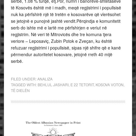
serbë, 1.08 % turqë, etj.Por, numri i banorëve-shtetasëve
të Kosovës është më i madh, meqë regjistrimi i popullsisë
nuk ka përfshirë një të tretën e kosovarëve që vlerësohet
se jetojnë e punojnë jashtë vendit.Përqindja e komunitetit
serb do ishte më e lartë me përfshirjen e veriut në
regjistrim. Në veri të Mitrovicës dhe tre komuna tjera
veriore – Leposaviç, Zubin Potok e Zveçan, ku është
refuzuar regjistrimi i popullsisë, sipas një shifre që e kanë
përmendur autoritetet kosovare, jetojnë rreth 40 mijë
serbë.
FILED UNDER:
ANALIZA
TAGGED WITH:
BEHLUL JASHARI
,
E 22 TETORIT
,
KOSOVA VOTON
,
TË DIELËN