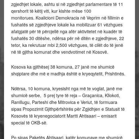
zgjedhjet lokale, ashtu si në zgjedhjet parlamentare të 11
qershorit të këtij viti, kur kishte mëse 100
monitorues. Koalicioni Demokracia në Veprim në fillimin e
fushatës së zgjedhjeve lokale ka mobilizuar 61 vëzhgues
afatgjatë për të përcjellë nga afër aktivitetet në kuadër të
fushatës 30 ditëshe, ndërsa për në ditën e zgjedhjeve, 22
tetor, ka rekrutuar mbi 2,500 vëzhgues, të cilët do të jenë
në të gjitha komunat dhe vendvotimet në Kosovë.
Kosova ka gjithësej 38 komuna, 27 janë me shumicë
shqiptare dhe më e madhja është e kryeqytetit, Prishtinës.
Ndërsa, 10 komuna, kryesisht nga më te voglat, janë me
shumicë serbe, 5 prej tyre të reja – Graçanica, Kllokoti,
Ranillugu, Parteshi dhe Mitrovica e Veriut, të formuara
sipas Propozimit Gjithpërfshirës për Zgjidhjen e Statusit të
Kosovës të kryenegociatorit Martti Ahtisaari – emisarit
special të OKB-së.
Po sipas Paketës Ahtisaari, katër komunave me shumicë