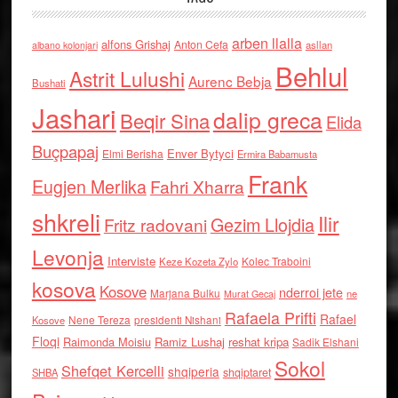
arben llalla
alfons Grishaj
Anton Cefa
asllan
albano kolonjari
Behlul
Astrit Lulushi
Aurenc Bebja
Bushati
Jashari
dalip greca
Beqir Sina
Elida
Buçpapaj
Enver Bytyci
Elmi Berisha
Ermira Babamusta
Frank
Eugjen Merlika
Fahri Xharra
shkreli
Ilir
Gezim Llojdia
Fritz radovani
Levonja
Interviste
Kolec Traboini
Keze Kozeta Zylo
kosova
Kosove
nderroi jete
Marjana Bulku
ne
Murat Gecaj
Rafaela Prifti
Rafael
Nene Tereza
Kosove
presidenti Nishani
Floqi
Raimonda Moisiu
Ramiz Lushaj
reshat kripa
Sadik Elshani
Sokol
Shefqet Kercelli
shqiperia
shqiptaret
SHBA