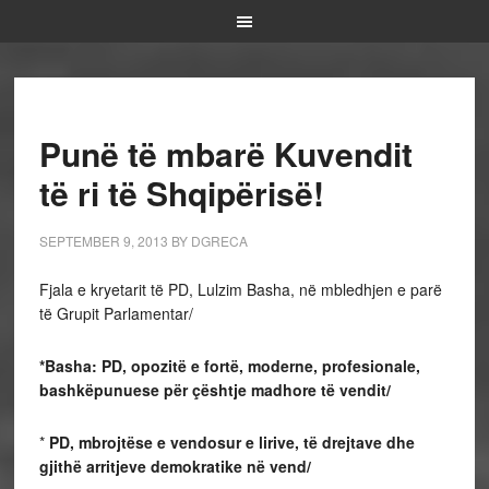
Punë të mbarë Kuvendit
të ri të Shqipërisë!
SEPTEMBER 9, 2013
BY
DGRECA
Fjala e kryetarit të PD, Lulzim Basha, në mbledhjen e parë
të Grupit Parlamentar/
*Basha: PD, opozitë e fortë, moderne, profesionale,
bashkëpunuese për çështje madhore të vendit/
*
PD, mbrojtëse e vendosur e lirive, të drejtave dhe
gjithë arritjeve demokratike në vend/