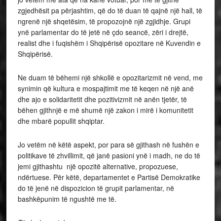
zgjedhësit pa përjashtim, që do të duan të qajnë një hall, të
ngrenë një shqetësim, të propozojnë një zgjidhje. Grupi
ynë parlamentar do të jetë në çdo seancë, zëri i drejtë,
realist dhe i fuqishëm i Shqipërisë opozitare në Kuvendin e
Shqipërisë.
Ne duam të bëhemi një shkollë e opozitarizmit në vend, me
synimin që kultura e mospajtimit me të keqen në një anë
dhe ajo e solidaritetit dhe pozitivizmit në anën tjetër, të
bëhen gjithnjë e më shumë një zakon i mirë i komunitetit
dhe mbarë popullit shqiptar.
Jo vetëm në këtë aspekt, por para së gjithash në fushën e
politikave të zhvillimit, që janë pasioni ynë i madh, ne do të
jemi gjithashtu një opozitë alternative, propozuese,
ndërtuese. Për këtë, departamentet e Partisë Demokratike
do të jenë në dispozicion të grupit parlamentar, në
bashkëpunim të ngushtë me të.