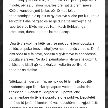
minutë, për sa u takon mbajtjes prej saj të premtimeve.
Këtë e konsiderojmë jetike, për të mos lejuar
nëpërkëmbjen e dinjitetit të qytetarëve si dhe për kulturën e
seriozitetit dhe përgjegjësisë që duhet të kultivojmë në
raportet e politikës me publikun. Kush tërhiqet nga
premtimet, duhet të përballet me pasojat.
Dua të theksoj me këtë rast, se nuk do të jemi opozita e
baltës, e spekullimeve, shpifjeve apo dhunës verbale. Do të
jemi opozita e fakteve, opozita e gjykimeve të shëndosha,
opozita e arsyes. Ne do t’i përmbahemi vlerave të guximit,
etikës dhe klasit që karakterizon kulturën politike të
qendrës së djathtë.
Ndërkaq, të nderuar miq, ne nuk do të jemi një opozitë
akademike apo libreske që vepron vetëm në aulat dhe
anekset e Kuvendit të Shqipërisë. Opozita jonë
parlamentare do të jetë popullore dhe publike. Deputetët
tanë do të jenë në kontakt të vazhdueshëm me zgjedhësit,
jo vetëm me ata që na kanë votuar, por me të gjithë