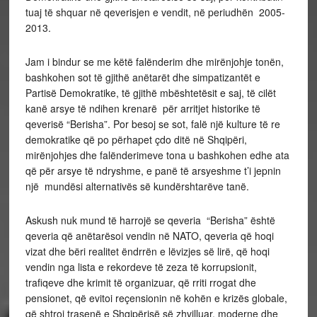
tuaj të shquar në qeverisjen e vendit, në periudhën 2005-
2013.
Jam i bindur se me këtë falënderim dhe mirënjohje tonën,
bashkohen sot të gjithë anëtarët dhe simpatizantët e
Partisë Demokratike, të gjithë mbështetësit e saj, të cilët
kanë arsye të ndihen krenarë për arritjet historike të
qeverisë “Berisha”. Por besoj se sot, falë një kulture të re
demokratike që po përhapet çdo ditë në Shqipëri,
mirënjohjes dhe falënderimeve tona u bashkohen edhe ata
që për arsye të ndryshme, e panë të arsyeshme t’i jepnin
një mundësi alternativës së kundërshtarëve tanë.
Askush nuk mund të harrojë se qeveria “Berisha” është
qeveria që anëtarësoi vendin në NATO, qeveria që hoqi
vizat dhe bëri realitet ëndrrën e lëvizjes së lirë, që hoqi
vendin nga lista e rekordeve të zeza të korrupsionit,
trafiqeve dhe krimit të organizuar, që rriti rrogat dhe
pensionet, që evitoi reçensionin në kohën e krizës globale,
që shtroi trasenë e Shqipërisë së zhvilluar, moderne dhe