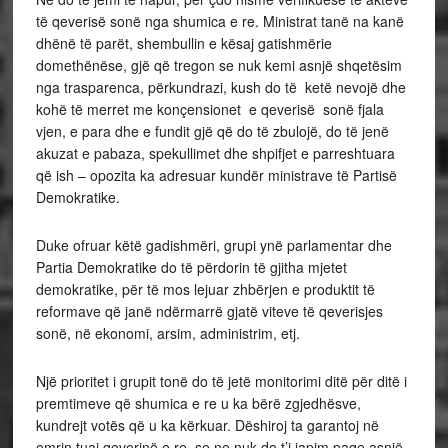
të qeverisë sonë nga shumica e re. Ministrat tanë na kanë
dhënë të parët, shembullin e kësaj gatishmërie
domethënëse, gjë që tregon se nuk kemi asnjë shqetësim
nga trasparenca, përkundrazi, kush do të ketë nevojë dhe
kohë të merret me konçensionet e qeverisë sonë fjala
vjen, e para dhe e fundit gjë që do të zbulojë, do të jenë
akuzat e pabaza, spekullimet dhe shpifjet e parreshtuara
që ish – opozita ka adresuar kundër ministrave të Partisë
Demokratike.
Duke ofruar këtë gadishmëri, grupi ynë parlamentar dhe
Partia Demokratike do të përdorin të gjitha mjetet
demokratike, për të mos lejuar zhbërjen e produktit të
reformave që janë ndërmarrë gjatë viteve të qeverisjes
sonë, në ekonomi, arsim, administrim, etj.
Një prioritet i grupit tonë do të jetë monitorimi ditë për ditë i
premtimeve që shumica e re u ka bërë zgjedhësve,
kundrejt votës që u ka kërkuar. Dëshiroj ta garantoj në
emrin tuaj qeverinë e re, se ne nuk do t’i japim paqe asnjë