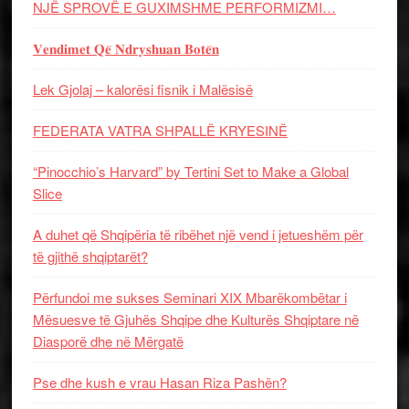
NJË SPROVË E GUXIMSHME PERFORMIZMI…
𝐕𝐞𝐧𝐝𝐢𝐦𝐞𝐭 𝐐𝐞̈ 𝐍𝐝𝐫𝐲𝐬𝐡𝐮𝐚𝐧 𝐁𝐨𝐭𝐞̈𝐧
Lek Gjolaj – kalorësi fisnik i Malësisë
FEDERATA VATRA SHPALLË KRYESINË
“Pinocchio’s Harvard” by Tertini Set to Make a Global
Slice
A duhet që Shqipëria të ribëhet një vend i jetueshëm për
të gjithë shqiptarët?
Përfundoi me sukses Seminari XIX Mbarëkombëtar i
Mësuesve të Gjuhës Shqipe dhe Kulturës Shqiptare në
Diasporë dhe në Mërgatë
Pse dhe kush e vrau Hasan Riza Pashën?