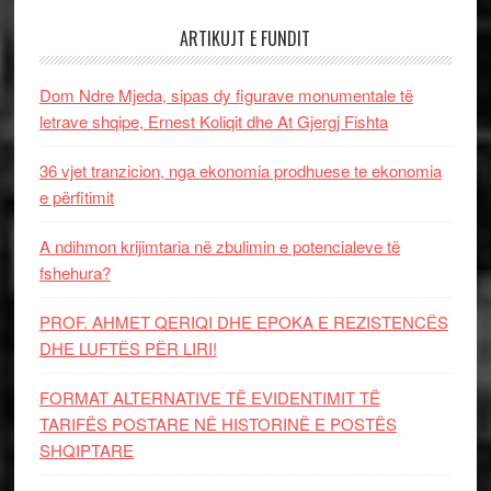
ARTIKUJT E FUNDIT
Dom Ndre Mjeda, sipas dy figurave monumentale të
letrave shqipe, Ernest Koliqit dhe At Gjergj Fishta
36 vjet tranzicion, nga ekonomia prodhuese te ekonomia
e përfitimit
A ndihmon krijimtaria në zbulimin e potencialeve të
fshehura?
PROF. AHMET QERIQI DHE EPOKA E REZISTENCЁS
DHE LUFTЁS PЁR LIRI!
FORMAT ALTERNATIVE TË EVIDENTIMIT TË
TARIFËS POSTARE NË HISTORINË E POSTËS
SHQIPTARE