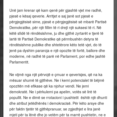
Unë jam krenar që kam qenë për gjashtë vjet me radhë,
pjesë e kësaj qeverie. Arritjet e saj janë sot pjesë e
përgjegjësisë sime, pjesë e përgjegjësisë së mbarë Partisë
Demokratike, për një fillim të ri drejt një suksesi të ri. Në
këtë sfidë të rëndësishme, ju dhe gjithë zyrtarët e tjerë të
lartë të Partisë Demokratike që përmbushën detyra të
rëndësishme publike dhe shtetërore këto tetë vjet, do të
jenë pa dyshim pararoja e një opozite të fortë, ballore dhe
moderne, në radhë të parë në Parlament, por edhe jashtë
Parlamentit.
Ne vijmë nga një përvojë e çmuar e qeverisjes, që na ka
mësuar shumë të gjithëve. Ne i kemi potencialet të bëjmë
opozitën më efikase që ka njohur vendi. Ne jemi
demokratë. Ne i përkulemi pa apelim, votës së lirë të
popullit. Ne e dimë se rrotacioni i pushtetit është një dhunti
dhe atribut jetëdhënës i demokracisë. Për këto arsye dhe
për faktin tjetër të gjithëpranuar, se zgjedhjet e lira janë
mjeti për ta lënë dhe jo vetëm për ta marrë pushtetin, ne e