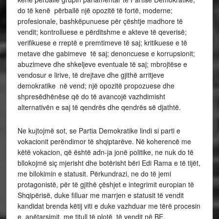
do të kenë përballë një opozitë të fortë, moderne;
profesionale, bashkëpunuese për çështje madhore të
vendit; kontrolluese e përditshme e akteve të qeverisë;
verifikuese e rreptë e premtimeve të saj; kritikuese e të
metave dhe gabimeve të saj; denoncuese e korrupsionit;
abuzimeve dhe shkeljeve eventuale të saj; mbrojtëse e
vendosur e lirive, të drejtave dhe gjithë arritjeve
demokratike në vend; një opozitë propozuese dhe
shpresëdhënëse që do të avancojë vazhdimisht
alternativën e saj të qendrës dhe qendrës së djathtë.
Ne kujtojmë sot, se Partia Demokratike lindi si parti e
vokacionit perëndimor të shqiptarëve. Në koherencë me
këtë vokacion, që është adn-ja jonë politike, ne nuk do të
bllokojmë siç mjerisht dhe botërisht bëri Edi Rama e të tijët,
me bllokimin e statusit. Përkundrazi, ne do të jemi
protagonistë, për të gjithë çëshjet e integrimit europian të
Shqipërisë, duke filluar me marrjen e statusit të vendit
kandidat brenda këtij viti e duke vazhduar me tërë procesin
e anëtarsimit, me titull të plotë të vendit në BE.