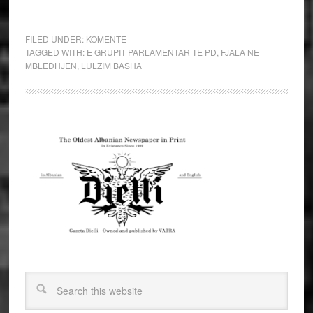
FILED UNDER:
KOMENTE
TAGGED WITH:
E GRUPIT PARLAMENTAR TE PD
,
FJALA NE
MBLEDHJEN
,
LULZIM BASHA