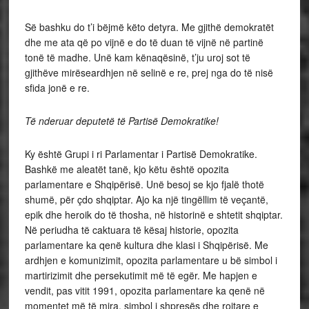
Së bashku do t’i bëjmë këto detyra. Me gjithë demokratët
dhe me ata që po vijnë e do të duan të vijnë në partinë
tonë të madhe. Unë kam kënaqësinë, t’ju uroj sot të
gjithëve mirëseardhjen në selinë e re, prej nga do të nisë
sfida jonë e re.
Të nderuar deputetë të Partisë Demokratike!
Ky është Grupi i ri Parlamentar i Partisë Demokratike.
Bashkë me aleatët tanë, kjo këtu është opozita
parlamentare e Shqipërisë. Unë besoj se kjo fjalë thotë
shumë, për çdo shqiptar. Ajo ka një tingëllim të veçantë,
epik dhe heroik do të thosha, në historinë e shtetit shqiptar.
Në periudha të caktuara të kësaj historie, opozita
parlamentare ka qenë kultura dhe klasi i Shqipërisë. Me
ardhjen e komunizimit, opozita parlamentare u bë simbol i
martirizimit dhe persekutimit më të egër. Me hapjen e
vendit, pas vitit 1991, opozita parlamentare ka qenë në
momentet më të mira, simbol i shpresës dhe rojtare e