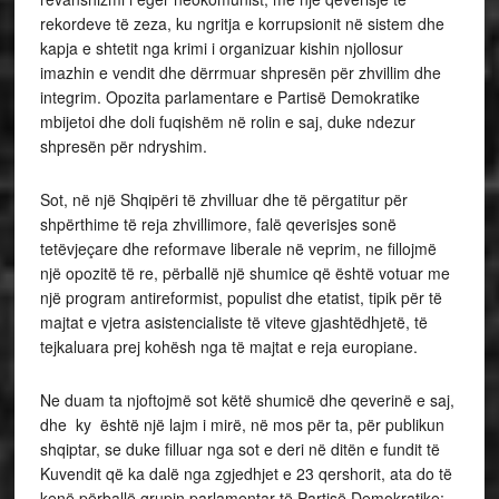
rekordeve të zeza, ku ngritja e korrupsionit në sistem dhe
kapja e shtetit nga krimi i organizuar kishin njollosur
imazhin e vendit dhe dërrmuar shpresën për zhvillim dhe
integrim. Opozita parlamentare e Partisë Demokratike
mbijetoi dhe doli fuqishëm në rolin e saj, duke ndezur
shpresën për ndryshim.
Sot, në një Shqipëri të zhvilluar dhe të përgatitur për
shpërthime të reja zhvillimore, falë qeverisjes sonë
tetëvjeçare dhe reformave liberale në veprim, ne fillojmë
një opozitë të re, përballë një shumice që është votuar me
një program antireformist, populist dhe etatist, tipik për të
majtat e vjetra asistencialiste të viteve gjashtëdhjetë, të
tejkaluara prej kohësh nga të majtat e reja europiane.
Ne duam ta njoftojmë sot këtë shumicë dhe qeverinë e saj,
dhe ky është një lajm i mirë, në mos për ta, për publikun
shqiptar, se duke filluar nga sot e deri në ditën e fundit të
Kuvendit që ka dalë nga zgjedhjet e 23 qershorit, ata do të
kenë përballë grupin parlamentar të Partisë Demokratike;