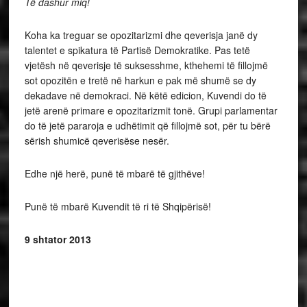
Të dashur miq!
Koha ka treguar se opozitarizmi dhe qeverisja janë dy
talentet e spikatura të Partisë Demokratike. Pas tetë
vjetësh në qeverisje të suksesshme, kthehemi të fillojmë
sot opozitën e tretë në harkun e pak më shumë se dy
dekadave në demokraci. Në këtë edicion, Kuvendi do të
jetë arenë primare e opozitarizmit tonë. Grupi parlamentar
do të jetë pararoja e udhëtimit që fillojmë sot, për tu bërë
sërish shumicë qeverisëse nesër.
Edhe një herë, punë të mbarë të gjithëve!
Punë të mbarë Kuvendit të ri të Shqipërisë!
9 shtator 2013