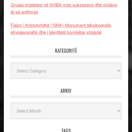
Gruaja shqiptare në SHBA mes sukseseve dhe sfidave
të së ardhmes
Fjalori i Kristoforidhit (1904): Monument leksikografik,
etnogjeografik dhe i identitetit kombëtar shqiptar
KATEGORITË
Kategoritë
ARKIV
Arkiv
TAGS