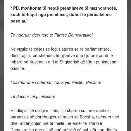
* PD, monitorim të rreptë premtimeve të mazhorancës,
kush tërhiqet nga premtimet, duhet të përballet me
pasojat/
Të nderuar deputetë të Partisë Demokratike!
Në vigjilje të çeljes së legjislaturës së re parlamentare,
dëshiroj t’ju përshëndes të gjithëve dhe t’ju uroj punë të
mbarë në Kuvendin e ri të Shqipërisë që fillon punimet sot
pasdite.
I dashur dhe i nderuar, zoti kryeministër, Berisha!
Të dashur miq, ministra!
E ndiej si një obligim timin, t’ju shpreh sot, me rastin e
paraqitjes së dorëheqjes së qeverisë Berisha, falënderimet
dhe mirënjohjen më të thellë, në emër të Partisë
Demokratike dhe gjithë anëtarësisë së saj, për kontributin