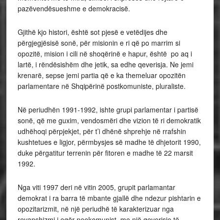
pazëvendësueshme e demokracisë.
Gjithë kjo histori, është sot pjesë e vetëdijes dhe
përgjegjësisë sonë, për misionin e ri që po marrim si
opozitë, mision i cili në shoqërinë e hapur, është po aq i
lartë, i rëndësishëm dhe jetik, sa edhe qeverisja. Ne jemi
krenarë, sepse jemi partia që e ka themeluar opozitën
parlamentare në Shqipërinë postkomuniste, pluraliste.
Në periudhën 1991-1992, ishte grupi parlamentar i partisë
sonë, që me guxim, vendosmëri dhe vizion të ri demokratik
udhëhoqi përpjekjet, për t’i dhënë shprehje në rrafshin
kushtetues e ligjor, përmbysjes së madhe të dhjetorit 1990,
duke përgatitur terrenin për fitoren e madhe të 22 marsit
1992.
Nga viti 1997 deri në vitin 2005, grupit parlamantar
demokrat i ra barra të mbante gjallë dhe ndezur pishtarin e
opozitarizmit, në një periudhë të karakterizuar nga
revanshizmi i egër neokomunist, me një qeverisje të