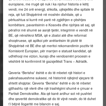
europiane, me rrugë që nuk i ka njohur historia e këtij
vendi, me 24 orë energji, shkolla, ujësjellës dhe spitale të
reja, që futi Shqipërinë në moshën dixhitale, që u
përkushtua si kurrë më parë në zgjidhjen e çështjes
kombëtare, pavarësimin e Kosovës dhe njohjes së saj, që
përafroi më shumë se asnjë tjetër, integrimin e vendit në
BE, që nënshkroi MSA, që e zbatoi atë dhe reformat
shoqëruese, që aplikoi për anëtarësim të plotë të
Shqipërisë në BE dhe që meritoi rekomandimin pozitiv të
Komisionit Europian, për marrjen e statusit kandidat, që
udhëhoqi me vizion, kurajo dhe vendosmëri procesin e
vështirë të konfirmimit të gazsjellësit Trans – Adriatik.
Qeveria “Berisha” është e do të mbetet një histori e
pakrahasueshme suksesi, në historinë njëqind vjeçare të
shtetit shqiptar. Qeveria “Berisha” është e do të mbetet
gjithashtu një vlerë dhe një trashëgimi shumë e çmuar e
Partisë Demokratike. Ata që kanë ardhur sot në pushtet
dhe qeveritë demokratike që do të vijnë nesër, do të duhet
t’i bëjnë llogaritë me bilancin e saj.