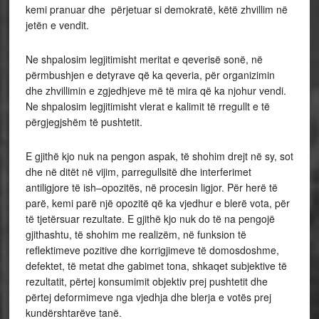
kemi pranuar dhe përjetuar si demokratë, këtë zhvillim në
jetën e vendit.
Ne shpalosim legjitimisht meritat e qeverisë sonë, në
përmbushjen e detyrave që ka qeveria, për organizimin
dhe zhvillimin e zgjedhjeve më të mira që ka njohur vendi.
Ne shpalosim legjitimisht vlerat e kalimit të rregullt e të
përgjegjshëm të pushtetit.
E gjithë kjo nuk na pengon aspak, të shohim drejt në sy, sot
dhe në ditët në vijim, parregullsitë dhe interferimet
antiligjore të ish–opozitës, në procesin ligjor. Për herë të
parë, kemi parë një opozitë që ka vjedhur e blerë vota, për
të tjetërsuar rezultate. E gjithë kjo nuk do të na pengojë
gjithashtu, të shohim me realizëm, në funksion të
reflektimeve pozitive dhe korrigjimeve të domosdoshme,
defektet, të metat dhe gabimet tona, shkaqet subjektive të
rezultatit, përtej konsumimit objektiv prej pushtetit dhe
përtej deformimeve nga vjedhja dhe blerja e votës prej
kundërshtarëve tanë.