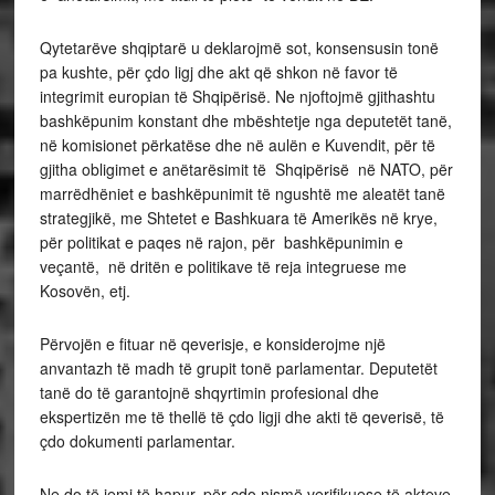
Qytetarëve shqiptarë u deklarojmë sot, konsensusin tonë
pa kushte, për çdo ligj dhe akt që shkon në favor të
integrimit europian të Shqipërisë. Ne njoftojmë gjithashtu
bashkëpunim konstant dhe mbështetje nga deputetët tanë,
në komisionet përkatëse dhe në aulën e Kuvendit, për të
gjitha obligimet e anëtarësimit të Shqipërisë në NATO, për
marrëdhëniet e bashkëpunimit të ngushtë me aleatët tanë
strategjikë, me Shtetet e Bashkuara të Amerikës në krye,
për politikat e paqes në rajon, për bashkëpunimin e
veçantë, në dritën e politikave të reja integruese me
Kosovën, etj.
Përvojën e fituar në qeverisje, e konsiderojme një
anvantazh të madh të grupit tonë parlamentar. Deputetët
tanë do të garantojnë shqyrtimin profesional dhe
ekspertizën me të thellë të çdo ligji dhe akti të qeverisë, të
çdo dokumenti parlamentar.
Ne do të jemi të hapur, për çdo nismë verifikuese të akteve