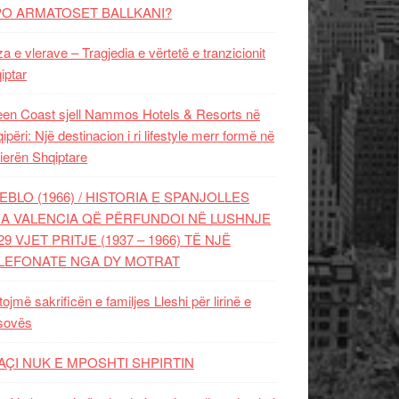
PO ARMATOSET BALLKANI?
za e vlerave – Tragjedia e vërtetë e tranzicionit
iptar
en Coast sjell Nammos Hotels & Resorts në
ipëri: Një destinacion i ri lifestyle merr formë në
ierën Shqiptare
EBLO (1966) / HISTORIA E SPANJOLLES
A VALENCIA QË PËRFUNDOI NË LUSHNJE
29 VJET PRITJE (1937 – 1966) TË NJË
LEFONATE NGA DY MOTRAT
tojmë sakrificën e familjes Lleshi për lirinë e
sovës
AÇI NUK E MPOSHTI SHPIRTIN