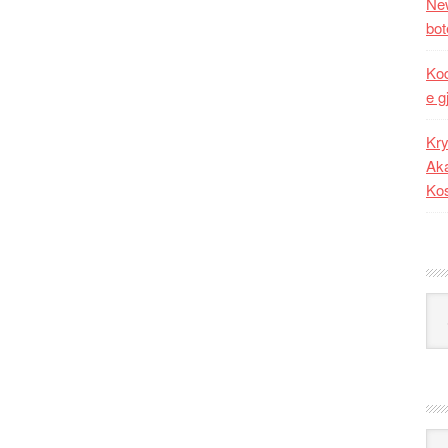
New
bot
Kod
e g
Kry
Aka
Ko
Kat
Ark