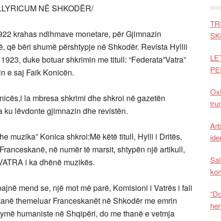
ILLYRICUM NË SHKODËR/
TR
1922 krahas ndihmave monetare, për Gjimnazin
SK
të, që bëri shumë përshtypje në Shkodër. Revista Hyllii
LE
t 1923, duke botuar shkrimin me titull: “Federata”Vatra”
PE
in e saj Faik Konicën.
Oxh
icës,i la mbresa shkrimi dhe shkroi në gazetën
tru
hta ku lëvdonte gjimnazin dhe revistën.
Arb
he muzika” Konica shkroi:Më këtë titull, Hylli i Dritës,
iden
 Franceskanë, në numër të marsit, shtypën një artikull,
Sal
ë VATRA i ka dhënë muzikës.
ko
jnë mend se, një mot më parë, Komisioni i Vatrës i fali
“Do
 kanë themeluar Franceskanët në Shkodër me emrin
her
rymë humaniste në Shqipëri, do me thanë e vetmja