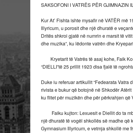
SAKSOFONI I VATRËS PËR GJIMNAZIN 
Kur At’ Fishta ishte mysafir në VATËR më 
Illyricum, u porosit dhe një dhuratë e veçan
Dritës shkroi gjatë në numrin e marsit të viti
dhe muzika”, ku lëdonte vatrën dhe Kryepar
Kryetarit të Vatrës të asaj kohe, Faik Kon
“DIELLI”të 25 prillit 1923 disa fjalë të ngro
Duke iu referuar artikullit “Fedearata Vatra d
rivista e bukur që botojnë në Shkodër Atërit
ku flitet për muzikën dhe për përkrahjen q
Faiku kujton: Lexuesit e Diellit do ta mba
një dhuratë të vogël shkollës së madhe që
Gymnasium Illyricum, e vetmja shkollë me f