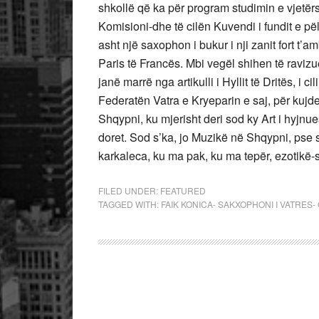
shkollë që ka për program studimin e vjetë
Komisioni-dhe të cilën Kuvendi i fundit e pë
asht një saxophon i bukur i nji zanit fort 
Paris të Francës. Mbi vegël shihen të ravizue
janë marrë nga artikulli i Hyllit të Dritës, i
Federatën Vatra e Kryeparin e saj, për kujd
Shqypni, ku mjerisht deri sod ky Art i hyj
doret. Sod s’ka, jo Muzikë në Shqypni, pse s
karkaleca, ku ma pak, ku ma tepër, ezotikë-s
FILED UNDER:
FEATURED
TAGGED WITH:
FAIK KONICA- SAKXOPHONI I VATRES