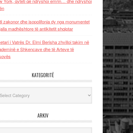
 York, qyteti që ndryshoi emrin… dhe ndryshoi
ën
i zakonor dhe isopolifonia dy nga monumentet
jalla madhështore të antikitetit shqiptar
etari i Vatrës Dr. Elmi Berisha zhvilloi takim në
deminë e Shkencave dhe të Arteve të
sovës
KATEGORITË
egoritë
ARKIV
iv