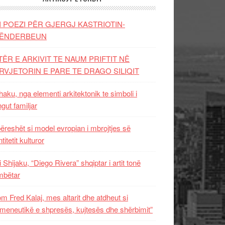
I POEZI PËR GJERGJ KASTRIOTIN-
ËNDERBEUN
TËR E ARKIVIT TE NAUM PRIFTIT NË
RVJETORIN E PARE TE DRAGO SILIQIT
aku, nga elementi arkitektonik te simboli i
ngut familjar
ëreshët si model evropian i mbrojtjes së
titetit kulturor
i Shijaku, “Diego Rivera” shqiptar i artit tonë
mbëtar
m Fred Kalaj, mes altarit dhe atdheut si
meneutikë e shpresës, kujtesës dhe shërbimit”