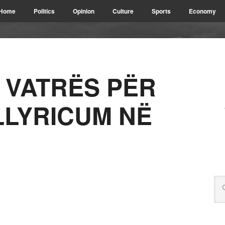
Home
Politics
Opinion
Culture
Sports
Economy
I VATRËS PËR
LLYRICUM NË