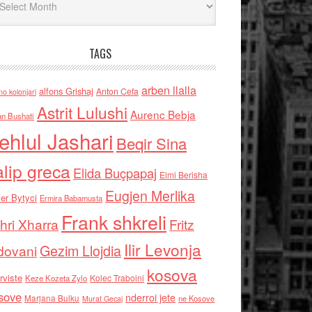
TAGS
arben llalla
alfons Grishaj
Anton Cefa
no kolonjari
Astrit Lulushi
Aurenc Bebja
an Bushati
ehlul Jashari
Beqir Sina
alip greca
Elida Buçpapaj
Elmi Berisha
Eugjen Merlika
er Bytyci
Ermira Babamusta
Frank shkreli
hri Xharra
Fritz
Ilir Levonja
Gezim Llojdia
dovani
kosova
rviste
Kolec Traboini
Keze Kozeta Zylo
sove
nderroi jete
Marjana Bulku
ne Kosove
Murat Gecaj