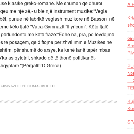
rsisë klasike greko-romane. Me shumën që dhuroi
A 
lqeu me një zë,- u ble një instrument muzike:”Vegla
Kri
t’ambël, punue në fabrikë veglash muzikore në Basson në
shq
me këto fjalë ”Vatra-Gymnazit ”Illyricum”. Këto fjalë
 cili përfundonte me këtë frazë:”Edhe na, pra, po lëvdojmë
Gre
es të posaçëm, që diftojnë për zhvillimin e Muzikës në
Shq
nueshëm, për shumë do arsye, ka kenë lanë tepër mbas
Riv
’ka as qytetni, shkado që të thonë politikanët-
hqyptare.”(Përgatiti:D.Greca)
PU
NG
— 
- GJIMNAZI ILLYRICUM-SHKODER
TE
Kuj
Ko
SP