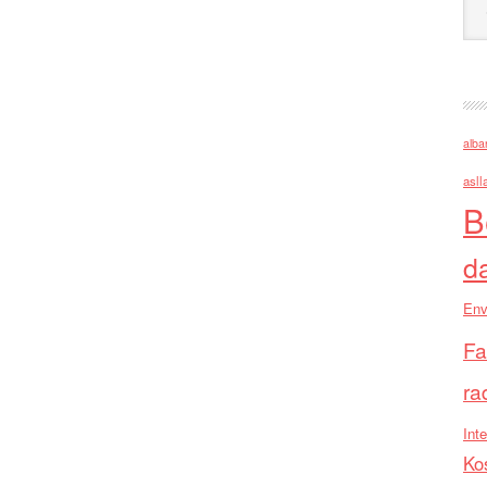
alba
asll
B
d
Env
Fa
ra
Inte
Ko