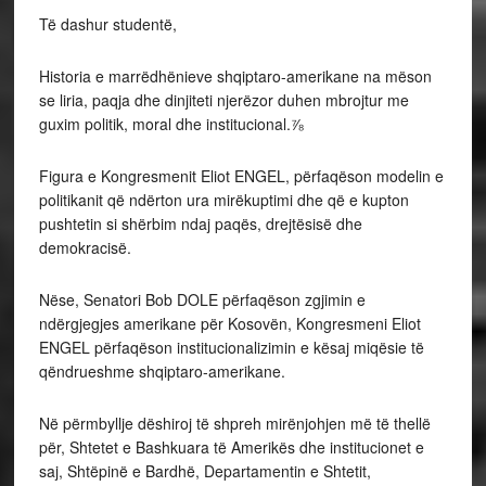
Të dashur studentë,
Historia e marrëdhënieve shqiptaro-amerikane na mëson
se liria, paqja dhe dinjiteti njerëzor duhen mbrojtur me
guxim politik, moral dhe institucional.⅞
Figura e Kongresmenit Eliot ENGEL, përfaqëson modelin e
politikanit që ndërton ura mirëkuptimi dhe që e kupton
pushtetin si shërbim ndaj paqës, drejtësisë dhe
demokracisë.
Nëse, Senatori Bob DOLE përfaqëson zgjimin e
ndërgjegjes amerikane për Kosovën, Kongresmeni Eliot
ENGEL përfaqëson institucionalizimin e kësaj miqësie të
qëndrueshme shqiptaro-amerikane.
Në përmbyllje dëshiroj të shpreh mirënjohjen më të thellë
për, Shtetet e Bashkuara të Amerikës dhe institucionet e
saj, Shtëpinë e Bardhë, Departamentin e Shtetit,