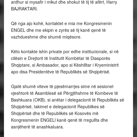
ardhur si mysafir i mikut dhe shokut të tij të afërt, Harry
BAJRAKTARI.
Që nga ajo kohë, kontaktet e mia me Kongresmenin
ENGEL dhe me ekipin e zyrës së tij kanë qenë të
vazhdueshme dhe shumë miqësore.
Këto kontakte ishin private por edhe institucionale, si në
cilësin e Drejtorit të Institutit Kombëtar të Diasporës
Shqiptare, si Ambasador, apo si Këshilltar i Kryeministrit
apo disa Presidentëve të Republikës së Shqipërisë.
Gjatë shumë viteve të pjesëmarrjes sime në sesionet
vjeshtorë të Asamblesë së Përgjithshme të Kombeve të
Bashkuara (OKB), si anëtar i delegacionit të Republikës së
Shqipërisë, takimet e delegacionit Republikes së
Shqipërisë dhe të Republikës së Kosovës më
Kongresmenin ENGELl kanë qenë të rregullta dhe
asnjëherë të anashkaluara.