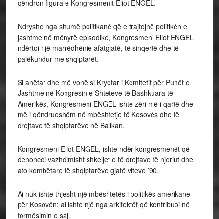
qëndron figura e Kongresmenit Eliot ENGEL.
Ndryshe nga shumë politikanë që e trajtojnë politikën e
jashtme në mënyrë episodike, Kongresmeni Eliot ENGEL
ndërtoi një marrëdhënie afatgjatë, të sinqertë dhe të
palëkundur me shqiptarët.
Si anëtar dhe më vonë si Kryetar i Komitetit për Punët e
Jashtme në Kongresin e Shteteve të Bashkuara të
Amerikës, Kongresmeni ENGEL ishte zëri më i qartë dhe
më i qëndrueshëm në mbështetje të Kosovës dhe të
drejtave të shqiptarëve në Ballkan.
Kongresmeni Eliot ENGEL, ishte ndër kongresmenët që
denoncoi vazhdimisht shkeljet e të drejtave të njeriut dhe
ato kombëtare të shqiptarëve gjatë viteve ’90.
Ai nuk ishte thjesht një mbështetës i politikës amerikane
për Kosovën; ai ishte një nga arkitektët që kontribuoi në
formësimin e saj.