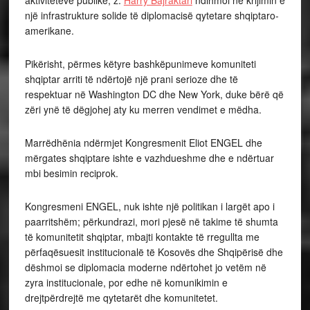
aktiviteteve publike, z.
Harry Bajraktari
ndihmoi në krijimin e
një infrastrukture solide të diplomacisë qytetare shqiptaro-
amerikane.
Pikërisht, përmes këtyre bashkëpunimeve komuniteti
shqiptar arriti të ndërtojë një prani serioze dhe të
respektuar në Washington DC dhe New York, duke bërë që
zëri ynë të dëgjohej aty ku merren vendimet e mëdha.
Marrëdhënia ndërmjet Kongresmenit Eliot ENGEL dhe
mërgates shqiptare ishte e vazhdueshme dhe e ndërtuar
mbi besimin reciprok.
Kongresmeni ENGEL, nuk ishte një politikan i largët apo i
paarritshëm; përkundrazi, mori pjesë në takime të shumta
të komunitetit shqiptar, mbajti kontakte të rregullta me
përfaqësuesit institucionalë të Kosovës dhe Shqipërisë dhe
dëshmoi se diplomacia moderne ndërtohet jo vetëm në
zyra institucionale, por edhe në komunikimin e
drejtpërdrejtë me qytetarët dhe komunitetet.