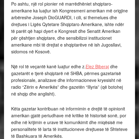
Po ashtu, një rol pionier në marrëdhëniet shqiptaro-
amerikane ka luajtur ish Kongresmeni amerikan më origjine
arbëreshe Joseph DioGUARDI, i cili, si themelues dhe
drejtues i Ligës Qytetare Shqiptaro-Amerikane, ishte ndër
të parët që hapi dyert e Kongresit dhe Senatit Amerikan
për çështjen shqiptare, dhe sensibilizoi institucionet
amerikane mbi të drejtat e shqiptarëve në ish Jugosllavi,
sidomos në Kosovë.
Një rol të veçantë kanë luajtur edhe z.
Elez Biberaj
dhe
gazetarët e tjerë shqiptarë në SHBA, përmes gazetarisë
profesionale, analizave dhe informacioneve kryesisht në
radio “Zërin e Amerikës” dhe gazetën “Illyria” (që botohej
në shqip dhe anglisht).
Këta gazetar kontribuan në informimin e drejtë të opinionit
amerikan gjatë periudhave më kritike të historisë sonë, por
edhe në krijimin e urave të komunikimit dhe miqësisë me
personalitete të larta të institucioneve drejtuese të Shteteve
të Bashkuara të Amerikës.