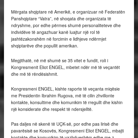
Mërgata shqiptare në Amerikë, e organizuar në Federatën
Panshqiptare “Vatra”, në shoqata dhe organizata të
ndryshme, por edhe përmes shumë personaliteteve dhe
individëve të angazhuar kanë luajtur një rol të
jashtëzakonshëm në forcimin e lidhjeve ndërmjet
shqiptarëve dhe popullit amerikan.
Megjithatë, në më shumë se 35 vitet e fundit, roli i
Kongresmenit Eliot ENGEL, mbetet ndër më të veçantët
dhe më të rëndësishmit.
Kongresmeni ENGEL, kishte raporte të veçanta miqësie
me Presidentin Ibrahim Rugova, më të cilin zhvillonte
kontakte, konsultime dhe komunikim të rregullt dhe kishin
një konsiderate dhe respekt të ndersjelltë.
Pas daljes në skenë të UÇK-së, por edhe pas lirisë dhe
pavarësisë se Kosovës, Kongresmeni Eliot ENGEL, mbajti
kontakte dhe komunikim të vazhdueshëm edhe me z.