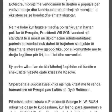
Botërore, mbrojti me vendosmëri të drejtën e popujve për
vetëvendosje dhe kontribuoi drejtpërdrejt në mbrojtjen e
ekzistencës së kombit dhe shtetit shqiptar.
Në një kohë kur fuqitë e mëdha po rishkruanin hartën
politike të Evropës, Presidenti WILSON vendosi një
standard të ri moral në diplomacinë ndërkombëtare:
parimin se kombet nuk duhet të trajtohen si objekte të
thjeshta të interesave gjeopolitike, por si komunitete me të
drejta legjitime për liri, identitet dhe sovranitet.
Ky parim wilsonian do të rikthehej fuqishëm në fundin e
shekullit të njëzetë gjatë krizës në Kosovë.
Shpërbërja e Jugosllavisë krijoi një nga krizat më të rënda
humanitare në Evropë pas Luftës së Dytë Botërore.
Fillimisht, administrata e Presidentit George H. W. BUSH
ndoqi një qasje të kujdesshme, kur lëshoi paralajmërimin e