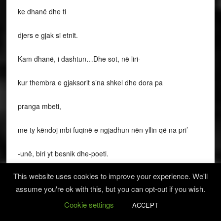
ke dhanë dhe ti
djers e gjak si etnit.
Kam dhanë, i dashtun…Dhe sot, në liri-
kur thembra e gjaksorit s’na shkel dhe dora pa
pranga mbeti,
me ty këndoj mbi fuqinë e ngjadhun nën yllin që na pri’
-unë, biri yt besnik dhe-poeti.
This website uses cookies to improve your experience. We'll
…………………………………………………………….
assume you're ok with this, but you can opt-out if you wish.
SHQIPTARI KENDON
Cookie settings
ACCEPT