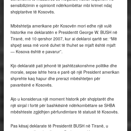
sensibilizimin e opinionit ndërkombëtar mbi krimet ndaj
shqiptarëve të Kosovës.
Mbështetja amerikane për Kosovën mori edhe një vulë
historike me deklaratën e Presidentit George W. BUSH në
Tiranë, më 10 qershor 2007, kur ai deklaroi qartë se: “Më
shpejt sesa më vonë duhet të thuhet se mjaft është mjaft
— Kosova është e pavarur”.
Kjo deklaratë pati jehonë të jashtëzakonshme politike dhe
morale, sepse ishte hera e parë që një President amerikan
shprehte kaq hapur dhe prerazi mbështetjen për
pavarësinë e Kosovës.
Ajo u konsiderua një moment historik për shqiptarët dhe
një sinjal i fortë për bashkësinë ndërkombëtare se SHBA
mbështeste zgjidhjen përfundimtare të statusit të Kosovës.
Pas kësaj deklarate të Presidentit BUSH në Tiranë, u