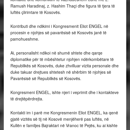
Ramush Haradinaj, z. Hashim Thaçi dhe figura të tjera të
luftës çlirimtare të Kosovës.
Kontributi dhe ndikimi i Kongresmenit Eliot ENGEL në
procesin e njohjes së pavarësisë së Kosovës janë të
pamohueshme.
Ai, personalisht ndikoi në shumë shtete dhe qarqe
diplomatike për të mbështetur njohjen ndërkombëtare të
Republikës së Kosovës, duke zhvilluar vizita personale dhe
duke takuar drejtues shtetesh në shërbim të njohjes së
Pavarësisë së Republikës së Kosovës.
Kongresmeni ENGEL, ishte njeri i veprimit dhe i kontakteve
të drejtëpërdrejta.
Kontakti im i parë me Kongresmenin Eliot ENGEL, ka qenë
gjatë vizitës së tij në Kosovë menjëherë pas luftës, në
Kullën e familjes Bajraktari në Vranoc të Pejës, ku ai kishte