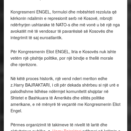
Kongresmeni ENGEL, formuloi dhe mbështeti rezoluta që
kërkonin ndalimin e represionit serb në Kosovë, mbrojti
ndërhyrjen ushtarake të NATO-s dhe më vonë u bë një nga
avokatët më të vendosur të pavarësisë së Kosovës dhe
integrimit të saj euroatlantik.
Për Kongresmenin Eliot ENGEL, liria e Kosovës nuk ishte
vetëm një çështje politike, por një bindje e thellë morale
dhe njerëzore.
Në këtë proces historik, një vend nderi meriton edhe
z.Harry BAJRAKTARI, i cili për dekada shërbeu si një urë e
palodhshme lidhëse ndërmjet komunitetit shqiptar në
Shtetet e Bashkuara të Amerikës dhe elitës politike
amerikane, e në mënyrë të veçantë me Kongresmenin Eliot
Engel.
Përmes organizimit të takimeve të nivelit të lartë dhe