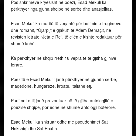
Pos shkrimeve kryesisht në poezi, Esad Mekuli ka
përkthyer nga gjuha shqipe në serbe dhe anasjelltas.
Esad Mekuli ka meritë të veçantë për botimin e tregimeve
dhe romanit, “Gjarpijt e gjakut” të Adem Demaçit, në
revisten letrate “Jeta e Re”, të cilën e kishte redaktuar për
shumë kohë.
Ka përkthyer në shqip rreth 18 vepra të të gjitha gjinive
lerare.
Poezitë e Esad Mekulit janë përkthyer në gjuhën serbe,
maqedone, hungareze, kroate, italiane etj.
Punimet e tij janë prezantuar në të gjitha antologjitë e
poezisë shqipe, por edhe në shumë antologji botërore.
Esad Mekuli ka shkruar edhe me pseudonimet Sat
Nokshiqi dhe Sat Hoxha.