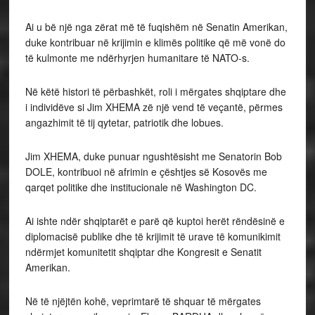
Ai u bë një nga zërat më të fuqishëm në Senatin Amerikan,
duke kontribuar në krijimin e klimës politike që më vonë do
të kulmonte me ndërhyrjen humanitare të NATO-s.
Në këtë histori të përbashkët, roli i mërgates shqiptare dhe
i individëve si Jim XHEMA zë një vend të veçantë, përmes
angazhimit të tij qytetar, patriotik dhe lobues.
Jim XHEMA, duke punuar ngushtësisht me Senatorin Bob
DOLE, kontribuoi në afrimin e çështjes së Kosovës me
qarqet politike dhe institucionale në Washington DC.
Ai ishte ndër shqiptarët e parë që kuptoi herët rëndësinë e
diplomacisë publike dhe të krijimit të urave të komunikimit
ndërmjet komunitetit shqiptar dhe Kongresit e Senatit
Amerikan.
Në të njëjtën kohë, veprimtarë të shquar të mërgates