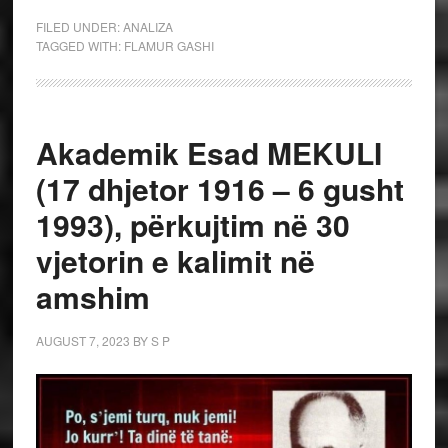
FILED UNDER:
ANALIZA
TAGGED WITH:
FLAMUR GASHI
Akademik Esad MEKULI
(17 dhjetor 1916 – 6 gusht
1993), përkujtim në 30
vjetorin e kalimit në
amshim
AUGUST 7, 2023
BY
S P