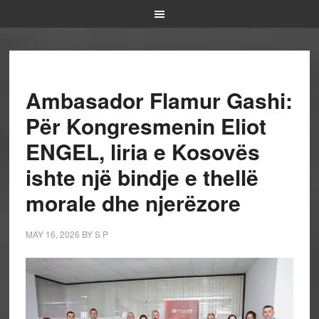
Ambasador Flamur Gashi:
Për Kongresmenin Eliot
ENGEL, liria e Kosovës
ishte një bindje e thellë
morale dhe njerëzore
MAY 16, 2026
BY
S P