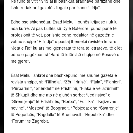
Në fund të vitit 1943 ai iu bashkua aradhave partizane dhe
ishte redaktor i gazetës ilegale partizane “Lirija”.
Edhe pse shkencëtar, Esad Mekuli, punës krijuese nuk iu
nda kurrë. Ai pas Luftës së Dytë Botërore, punoi punë të
profesionit të vet, por ishte edhe redaktor në gazetën e
vetme shqipe “Rilindja” e pastaj themeloi revistën letrare
“Jeta e Re” ku arsimoi gjenerata të tëra të letrarëve, të cilët
edhe e pagëzuan si “Bard të letërsisë shqipe në Kosovë e
më gjërë”.
Esat Mekuli shkroi dhe bashkëpunoi me shumë gazeta e
revista shqipe, si: “Rilindja”, “Zëri i rinisë”, “Fjala”, “Pionieri”,
“Përparimi”, “Shëndeti” në Prishtinë, “Flaka e vëllazërimit”
të Shkupit dhe me ato në gjuhën serbe: “Jedinstvo” e
“Stremljenje” të Prishtinës, “Borba”, “Politika”, “Književne
novine”, “Mostovi” të Beogradit, “Pobjeda: dhe “Stvarenje”
të Pdgoricës, “Bagdalla” të Krushevcit, “Republika” dhe
“Forum” të Zagrebit.