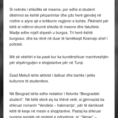
Si nxënës i shkollës së mesme, por edhe si student
dëshmoi se është përparimtar dhe çdo herë gjendej në
rrethin e atyre që e kritikonin regjimin e kohës. Pikërisht për
këtë ai ndërroi shumë shkolla të mesme dhe fakultete.
Madje edhe mjaft shpesh u burgos. Tri herë është
burgosur, dhe ka rënë në duar të famëkeqit Kosmajc-shef i
policisë.
Më së vështiri e ka pasë kur ka kundërshtuar marrëveshjën
për shpërnguljen e shqiptarëve për në Turqi.
Esad Mekuli ishte aktivist i dalluar dhe bartës i jetës
kulturore të studentëve.
Në Beograd ishte edhe redaktor i fletorës “Beogradski
student”. Në këtë sferë siç ka thënë vetë, si gjimnazist ka
shkruar romanin “Vendeta – hakmarrja”, për të damkosë
këtë të keqe në mesin e shqiptarëve. Pastaj ka shkruar
punime sociale në revistat e ndryshme, si: “Venac” –