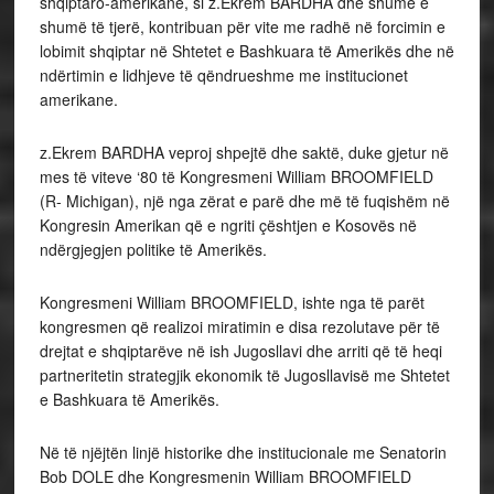
shqiptaro-amerikane, si z.Ekrem BARDHA dhe shumë e
shumë të tjerë, kontribuan për vite me radhë në forcimin e
lobimit shqiptar në Shtetet e Bashkuara të Amerikës dhe në
ndërtimin e lidhjeve të qëndrueshme me institucionet
amerikane.
z.Ekrem BARDHA veproj shpejtë dhe saktë, duke gjetur në
mes të viteve ‘80 të Kongresmeni William BROOMFIELD
(R- Michigan), një nga zërat e parë dhe më të fuqishëm në
Kongresin Amerikan që e ngriti çështjen e Kosovës në
ndërgjegjen politike të Amerikës.
Kongresmeni William BROOMFIELD, ishte nga të parët
kongresmen që realizoi miratimin e disa rezolutave për të
drejtat e shqiptarëve në ish Jugosllavi dhe arriti që të heqi
partneritetin strategjik ekonomik të Jugosllavisë me Shtetet
e Bashkuara të Amerikës.
Në të njëjtën linjë historike dhe institucionale me Senatorin
Bob DOLE dhe Kongresmenin William BROOMFIELD