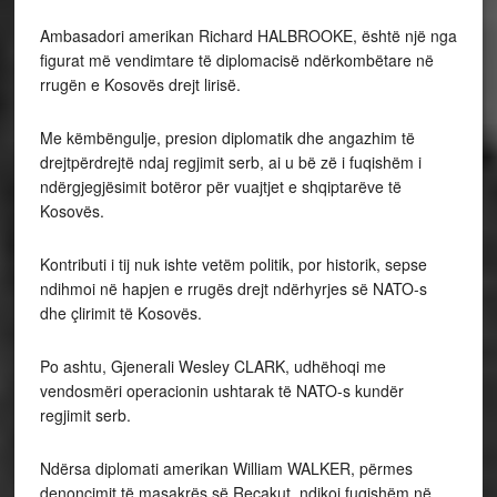
Ambasadori amerikan Richard HALBROOKE, është një nga
figurat më vendimtare të diplomacisë ndërkombëtare në
rrugën e Kosovës drejt lirisë.
Me këmbëngulje, presion diplomatik dhe angazhim të
drejtpërdrejtë ndaj regjimit serb, ai u bë zë i fuqishëm i
ndërgjegjësimit botëror për vuajtjet e shqiptarëve të
Kosovës.
Kontributi i tij nuk ishte vetëm politik, por historik, sepse
ndihmoi në hapjen e rrugës drejt ndërhyrjes së NATO-s
dhe çlirimit të Kosovës.
Po ashtu, Gjenerali Wesley CLARK, udhëhoqi me
vendosmëri operacionin ushtarak të NATO-s kundër
regjimit serb.
Ndërsa diplomati amerikan William WALKER, përmes
denoncimit të masakrës së Reçakut, ndikoi fuqishëm në