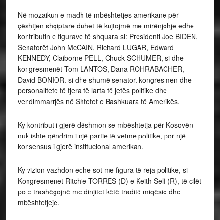
Në mozaikun e madh të mbështetjes amerikane për
çështjen shqiptare duhet të kujtojmë me mirënjohje edhe
kontributin e figurave të shquara si: Presidenti Joe BIDEN,
Senatorët John McCAIN, Richard LUGAR, Edward
KENNEDY, Claiborne PELL, Chuck SCHUMER, si dhe
kongresmenët Tom LANTOS, Dana ROHRABACHER,
David BONIOR, si dhe shumë senator, kongresmen dhe
personalitete të tjera të larta të jetës politike dhe
vendimmarrjës në Shtetet e Bashkuara të Amerikës.
Ky kontribut i gjerë dëshmon se mbështetja për Kosovën
nuk ishte qëndrim i një partie të vetme politike, por një
konsensus i gjerë institucional amerikan.
Ky vizion vazhdon edhe sot me figura të reja politike, si
Kongresmenet Ritchie TORRES (D) e Keith Self (R), të cilët
po e trashëgojnë me dinjitet këtë traditë miqësie dhe
mbështetjeje.