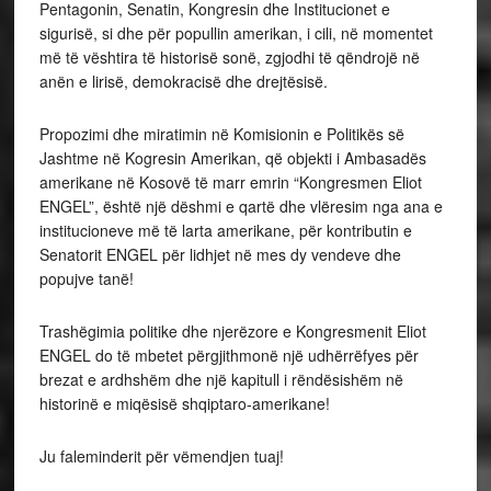
Pentagonin, Senatin, Kongresin dhe Institucionet e
sigurisë, si dhe për popullin amerikan, i cili, në momentet
më të vështira të historisë sonë, zgjodhi të qëndrojë në
anën e lirisë, demokracisë dhe drejtësisë.
Propozimi dhe miratimin në Komisionin e Politikës së
Jashtme në Kogresin Amerikan, që objekti i Ambasadës
amerikane në Kosovë të marr emrin “Kongresmen Eliot
ENGEL”, është një dëshmi e qartë dhe vlëresim nga ana e
institucioneve më të larta amerikane, për kontributin e
Senatorit ENGEL për lidhjet në mes dy vendeve dhe
popujve tanë!
Trashëgimia politike dhe njerëzore e Kongresmenit Eliot
ENGEL do të mbetet përgjithmonë një udhërrëfyes për
brezat e ardhshëm dhe një kapitull i rëndësishëm në
historinë e miqësisë shqiptaro-amerikane!
Ju faleminderit për vëmendjen tuaj!