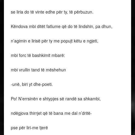
se liria do të vinte edhe për ty, të përbuzun.
Këndova mbi ditët fatlume që do të lindshin, pa dhun,
n’agimin e lirisë për ty me popujt këtu e ngjeti,
mbi forc të bashkimit mbarë:
mbi vrullin tand të mëshehun
-unë, biri yt dhe-poeti.
Po! N’errsinën e shtypjes së randë sa shkambi,
ndëgjova thirrjet që të bana me dal n’dritë-
pse për liri-me tjerë