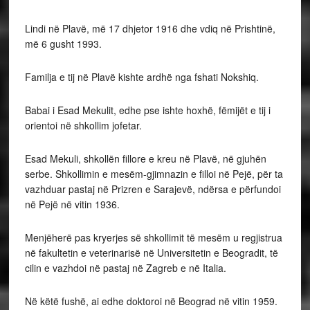
Lindi në Plavë, më 17 dhjetor 1916 dhe vdiq në Prishtinë,
më 6 gusht 1993.
Familja e tij në Plavë kishte ardhë nga fshati Nokshiq.
Babai i Esad Mekulit, edhe pse ishte hoxhë, fëmijët e tij i
orientoi në shkollim jofetar.
Esad Mekuli, shkollën fillore e kreu në Plavë, në gjuhën
serbe. Shkollimin e mesëm-gjimnazin e filloi në Pejë, për ta
vazhduar pastaj në Prizren e Sarajevë, ndërsa e përfundoi
në Pejë në vitin 1936.
Menjëherë pas kryerjes së shkollimit të mesëm u regjistrua
në fakultetin e veterinarisë në Universitetin e Beogradit, të
cilin e vazhdoi në pastaj në Zagreb e në Italia.
Në këtë fushë, ai edhe doktoroi në Beograd në vitin 1959.