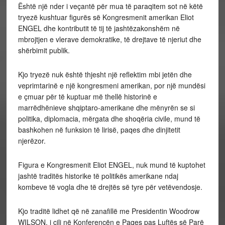
Është një nder i veçantë për mua të paraqitem sot në këtë
tryezë kushtuar figurës së Kongresmenit amerikan Eliot
ENGEL dhe kontributit të tij të jashtëzakonshëm në
mbrojtjen e vlerave demokratike, të drejtave të njeriut dhe
shërbimit publik.
Kjo tryezë nuk është thjesht një reflektim mbi jetën dhe
veprimtarinë e një kongresmeni amerikan, por një mundësi
e çmuar për të kuptuar më thellë historinë e
marrëdhënieve shqiptaro-amerikane dhe mënyrën se si
politika, diplomacia, mërgata dhe shoqëria civile, mund të
bashkohen në funksion të lirisë, paqes dhe dinjitetit
njerëzor.
Figura e Kongresmenit Eliot ENGEL, nuk mund të kuptohet
jashtë traditës historike të politikës amerikane ndaj
kombeve të vogla dhe të drejtës së tyre për vetëvendosje.
Kjo traditë lidhet që në zanafillë me Presidentin Woodrow
WILSON, i cili në Konferencën e Paqes pas Luftës së Parë