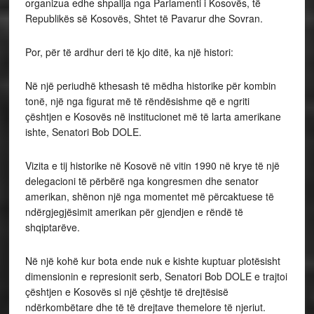
organizua edhe shpallja nga Parlamenti i Kosovës, të
Republikës së Kosovës, Shtet të Pavarur dhe Sovran.
Por, për të ardhur deri të kjo ditë, ka një histori:
Në një periudhë kthesash të mëdha historike për kombin
tonë, një nga figurat më të rëndësishme që e ngriti
çështjen e Kosovës në institucionet më të larta amerikane
ishte, Senatori Bob DOLE.
Vizita e tij historike në Kosovë në vitin 1990 në krye të një
delegacioni të përbërë nga kongresmen dhe senator
amerikan, shënon një nga momentet më përcaktuese të
ndërgjegjësimit amerikan për gjendjen e rëndë të
shqiptarëve.
Në një kohë kur bota ende nuk e kishte kuptuar plotësisht
dimensionin e represionit serb, Senatori Bob DOLE e trajtoi
çështjen e Kosovës si një çështje të drejtësisë
ndërkombëtare dhe të të drejtave themelore të njeriut.