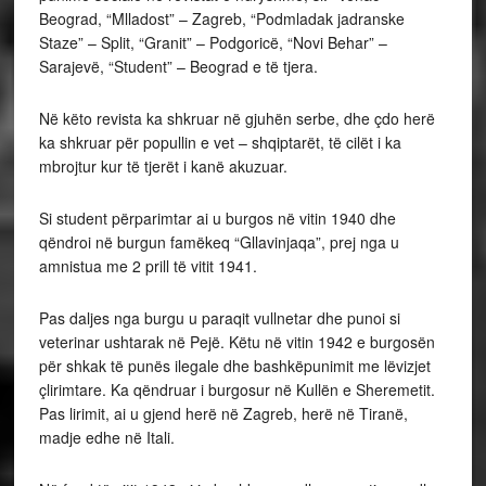
Beograd, “Mlladost” – Zagreb, “Podmladak jadranske
Staze” – Split, “Granit” – Podgoricë, “Novi Behar” –
Sarajevë, “Student” – Beograd e të tjera.
Në këto revista ka shkruar në gjuhën serbe, dhe çdo herë
ka shkruar për popullin e vet – shqiptarët, të cilët i ka
mbrojtur kur të tjerët i kanë akuzuar.
Si student përparimtar ai u burgos në vitin 1940 dhe
qëndroi në burgun famëkeq “Gllavinjaqa”, prej nga u
amnistua me 2 prill të vitit 1941.
Pas daljes nga burgu u paraqit vullnetar dhe punoi si
veterinar ushtarak në Pejë. Këtu në vitin 1942 e burgosën
për shkak të punës ilegale dhe bashkëpunimit me lëvizjet
çlirimtare. Ka qëndruar i burgosur në Kullën e Sheremetit.
Pas lirimit, ai u gjend herë në Zagreb, herë në Tiranë,
madje edhe në Itali.