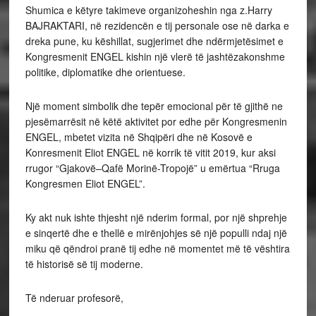
Shumica e këtyre takimeve organizoheshin nga z.Harry
BAJRAKTARI, në rezidencën e tij personale ose në darka e
dreka pune, ku këshillat, sugjerimet dhe ndërmjetësimet e
Kongresmenit ENGEL kishin një vlerë të jashtëzakonshme
politike, diplomatike dhe orientuese.
Një moment simbolik dhe tepër emocional për të gjithë ne
pjesëmarrësit në këtë aktivitet por edhe për Kongresmenin
ENGEL, mbetet vizita në Shqipëri dhe në Kosovë e
Konresmenit Eliot ENGEL në korrik të vitit 2019, kur aksi
rrugor “Gjakovë–Qafë Morinë-Tropojë” u emërtua “Rruga
Kongresmen Eliot ENGEL”.
Ky akt nuk ishte thjesht një nderim formal, por një shprehje
e sinqertë dhe e thellë e mirënjohjes së një populli ndaj një
miku që qëndroi pranë tij edhe në momentet më të vështira
të historisë së tij moderne.
Të nderuar profesorë,