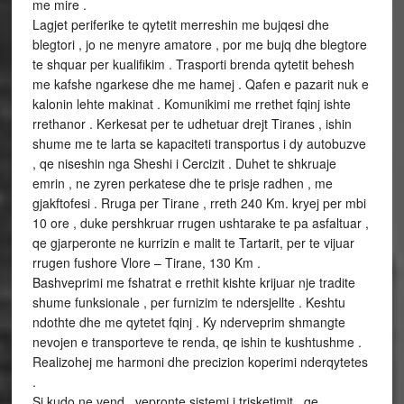
me mire .
Lagjet periferike te qytetit merreshin me bujqesi dhe
blegtori , jo ne menyre amatore , por me bujq dhe blegtore
te shquar per kualifikim . Trasporti brenda qytetit behesh
me kafshe ngarkese dhe me hamej . Qafen e pazarit nuk e
kalonin lehte makinat . Komunikimi me rrethet fqinj ishte
rrethanor . Kerkesat per te udhetuar drejt Tiranes , ishin
shume me te larta se kapaciteti transportus i dy autobuzve
, qe niseshin nga Sheshi i Cercizit . Duhet te shkruaje
emrin , ne zyren perkatese dhe te prisje radhen , me
gjakftofesi . Rruga per Tirane , rreth 240 Km. kryej per mbi
10 ore , duke pershkruar rrugen ushtarake te pa asfaltuar ,
qe gjarperonte ne kurrizin e malit te Tartarit, per te vijuar
rrugen fushore Vlore – Tirane, 130 Km .
Bashveprimi me fshatrat e rrethit kishte krijuar nje tradite
shume funksionale , per furnizim te ndersjellte . Keshtu
ndothte dhe me qytetet fqinj . Ky nderveprim shmangte
nevojen e transporteve te renda, qe ishin te kushtushme .
Realizohej me harmoni dhe precizion koperimi nderqytetes
.
Si kudo ne vend , vepronte sistemi i trisketimit , qe