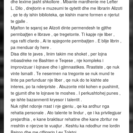
dhe lexime jasht shkollore . Mbante mardhenie me Lefter
L. Dilo , drejtorin e muzeumi te qytetit dhe me librarin Alizoti
, qe te dy ishin biblioteka, qe kishin marre formen e njeriut
te gjalle .
Mjafton te sqaroj se Alizoti dinte permendesh te gjithe
permbajtjen e librave , qe tregetonte. Ti kapje nje liber ,
nga rafti cfardo , Ai te spjegonte permbajtjen . E blije librin ,
pa menduar dy here .
Disa dite te javes , linim takim me shoket , per lojna
mbasdreke ne Bashten e Teqese , nje kompleks i
improvizuar i lojnave dhe i gjimnastikes. Rrastiste , qe nuk
vinte Ismaili . Te nesermen na tregonte se nuk mund te
linte pa perfunduar nje liber , qe nuk do te kishte ate
interes, po ta nderpriste . Abuzonte mbi kohen e pushimit,
te gjumit dhe te lojnave te moshes . I perkushtohej punes ,
qe ishte bazanmenti kryesor i talentit .
Nuk njifet ndonje rrast i nje gjeniu , qe ka ardhur nga
rehatia personale . Ato talente te lindur , qe i ka privilegjuar
prejardhia , e kane braktisur rehatine dhe kane zbritur ne
rreshtin e njerzve te vuajtur . Keshtu ka ndodhur me lordin
Bajron dhe me cifligarin Lev Tolstoi .