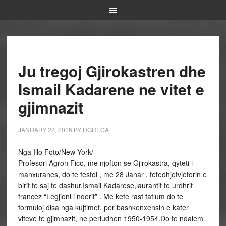
Ju tregoj Gjirokastren dhe
Ismail Kadarene ne vitet e
gjimnazit
JANUARY 22, 2016
BY
DGRECA
Nga Illo Foto/New York/
Profesori Agron Fico, me njofton se Gjirokastra, qyteti i
manxuranes, do te festoi , me 28 Janar , tetedhjetvjetorin e
birit te saj te dashur,Ismail Kadarese,laurantit te urdhrit
francez “Legjioni i nderit” . Me kete rast fatlum do te
formuloj disa nga kujtimet, per bashkenxensin e kater
viteve te gjimnazit, ne periudhen 1950-1954.Do te ndalem