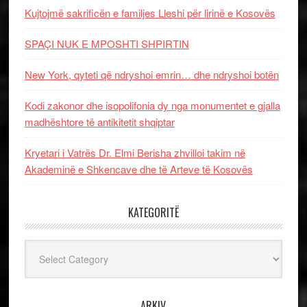
Kujtojmë sakrificën e familjes Lleshi për lirinë e Kosovës
SPAÇI NUK E MPOSHTI SHPIRTIN
New York, qyteti që ndryshoi emrin… dhe ndryshoi botën
Kodi zakonor dhe isopolifonia dy nga monumentet e gjalla
madhështore të antikitetit shqiptar
Kryetari i Vatrës Dr. Elmi Berisha zhvilloi takim në
Akademinë e Shkencave dhe të Arteve të Kosovës
KATEGORITË
Kategoritë
ARKIV