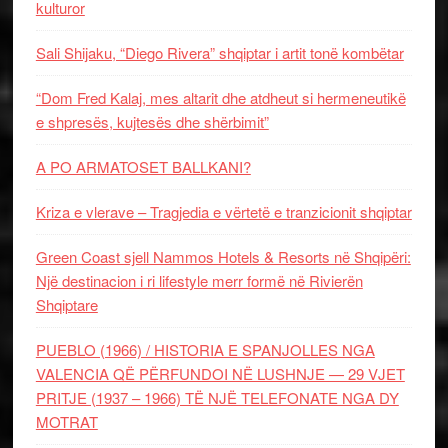
kulturor
Sali Shijaku, “Diego Rivera” shqiptar i artit tonë kombëtar
“Dom Fred Kalaj, mes altarit dhe atdheut si hermeneutikë
e shpresës, kujtesës dhe shërbimit”
A PO ARMATOSET BALLKANI?
Kriza e vlerave – Tragjedia e vërtetë e tranzicionit shqiptar
Green Coast sjell Nammos Hotels & Resorts në Shqipëri:
Një destinacion i ri lifestyle merr formë në Rivierën
Shqiptare
PUEBLO (1966) / HISTORIA E SPANJOLLES NGA
VALENCIA QË PËRFUNDOI NË LUSHNJE — 29 VJET
PRITJE (1937 – 1966) TË NJË TELEFONATE NGA DY
MOTRAT