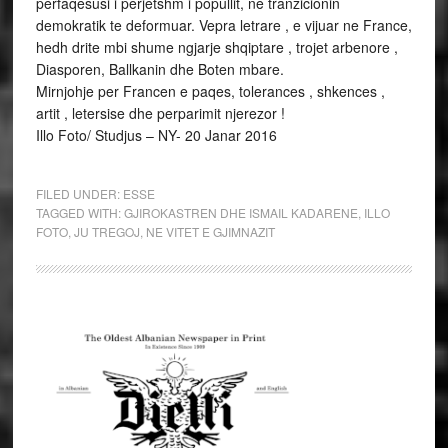
perfaqesusi i perjetshm i popullit, ne tranzicionin
demokratik te deformuar. Vepra letrare , e vijuar ne France,
hedh drite mbi shume ngjarje shqiptare , trojet arbenore ,
Diasporen, Ballkanin dhe Boten mbare.
Mirnjohje per Francen e paqes, tolerances , shkences ,
artit , letersise dhe perparimit njerezor !
Illo Foto/ Studjus – NY- 20 Janar 2016
FILED UNDER:
ESSE
TAGGED WITH:
GJIROKASTREN DHE ISMAIL KADARENE
,
ILLO
FOTO
,
JU TREGOJ
,
NE VITET E GJIMNAZIT