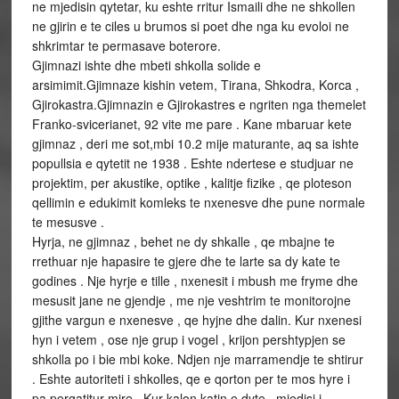
ne mjedisin qytetar, ku eshte rritur Ismaili dhe ne shkollen
ne gjirin e te ciles u brumos si poet dhe nga ku evoloi ne
shkrimtar te permasave boterore.
Gjimnazi ishte dhe mbeti shkolla solide e
arsimimit.Gjimnaze kishin vetem, Tirana, Shkodra, Korca ,
Gjirokastra.Gjimnazin e Gjirokastres e ngriten nga themelet
Franko-svicerianet, 92 vite me pare . Kane mbaruar kete
gjimnaz , deri me sot,mbi 10.2 mije maturante, aq sa ishte
popullsia e qytetit ne 1938 . Eshte ndertese e studjuar ne
projektim, per akustike, optike , kalitje fizike , qe ploteson
qellimin e edukimit komleks te nxenesve dhe pune normale
te mesusve .
Hyrja, ne gjimnaz , behet ne dy shkalle , qe mbajne te
rrethuar nje hapasire te gjere dhe te larte sa dy kate te
godines . Nje hyrje e tille , nxenesit i mbush me fryme dhe
mesusit jane ne gjendje , me nje veshtrim te monitorojne
gjithe vargun e nxenesve , qe hyjne dhe dalin. Kur nxenesi
hyn i vetem , ose nje grup i vogel , krijon pershtypjen se
shkolla po i bie mbi koke. Ndjen nje marramendje te shtirur
. Eshte autoriteti i shkolles, qe e qorton per te mos hyre i
pa pergatitur mire . Kur kalon katin e dyte , mjedisi i