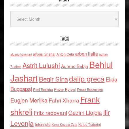
Arkiv
TAGS
arben llalla
alfons Grishaj
Anton Cefa
asllan
albano kolonjari
Behlul
Astrit Lulushi
Aurenc Bebja
Bushati
Jashari
dalip greca
Beqir Sina
Elida
Buçpapaj
Enver Bytyci
Elmi Berisha
Ermira Babamusta
Frank
Eugjen Merlika
Fahri Xharra
shkreli
Ilir
Gezim Llojdia
Fritz radovani
Levonja
Interviste
Kolec Traboini
Keze Kozeta Zylo