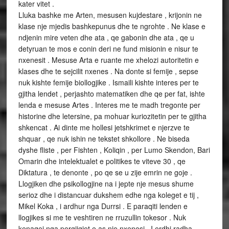
kater vitet .
Lluka bashke me Arten, mesusen kujdestare , krijonin ne
klase nje mjedis bashkepunus dhe te ngrohte . Ne klase e
ndjenin mire veten dhe ata , qe gabonin dhe ata , qe u
detyruan te mos e conin deri ne fund misionin e nisur te
nxenesit . Mesuse Arta e ruante me xhelozi autoritetin e
klases dhe te sejcilit nxenes . Na donte si femije , sepse
nuk kishte femije biollogjike . Ismaili kishte interes per te
gjitha lendet , perjashto matematiken dhe qe per fat, ishte
lenda e mesuse Artes . Interes me te madh tregonte per
historine dhe letersine, pa mohuar kuriozitetin per te gjitha
shkencat . Ai dinte me hollesi jetshkrimet e njerzve te
shquar , qe nuk ishin ne tekstet shkollore . Ne biseda
dyshe fliste , per Fishten , Koliqin , per Lumo Skendon, Bari
Omarin dhe intelektualet e politikes te viteve 30 , qe
Diktatura , te denonte , po qe se u zije emrin ne goje .
Llogjiken dhe psikollogjine na i jepte nje mesus shume
serioz dhe i distancuar dukshem edhe nga koleget e tij ,
Mikel Koka , i ardhur nga Durrsi . E paraqiti lenden e
llogjikes si me te veshtiren ne rruzullin tokesor . Nuk
kenaqej nga pergjigjet e as nje nxenesi . I erdhi radha