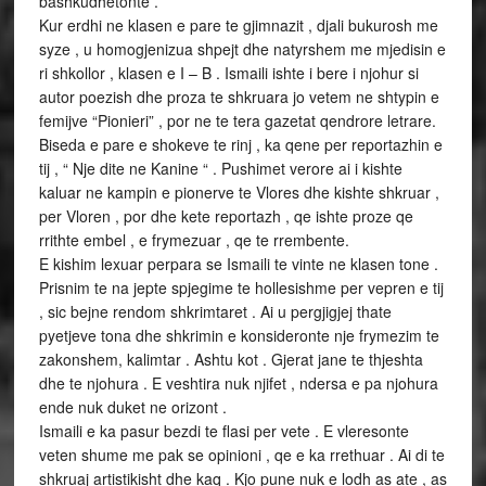
bashkudhetonte .
Kur erdhi ne klasen e pare te gjimnazit , djali bukurosh me
syze , u homogjenizua shpejt dhe natyrshem me mjedisin e
ri shkollor , klasen e I – B . Ismaili ishte i bere i njohur si
autor poezish dhe proza te shkruara jo vetem ne shtypin e
femijve “Pionieri” , por ne te tera gazetat qendrore letrare.
Biseda e pare e shokeve te rinj , ka qene per reportazhin e
tij , “ Nje dite ne Kanine “ . Pushimet verore ai i kishte
kaluar ne kampin e pionerve te Vlores dhe kishte shkruar ,
per Vloren , por dhe kete reportazh , qe ishte proze qe
rrithte embel , e frymezuar , qe te rrembente.
E kishim lexuar perpara se Ismaili te vinte ne klasen tone .
Prisnim te na jepte spjegime te hollesishme per vepren e tij
, sic bejne rendom shkrimtaret . Ai u pergjigjej thate
pyetjeve tona dhe shkrimin e konsideronte nje frymezim te
zakonshem, kalimtar . Ashtu kot . Gjerat jane te thjeshta
dhe te njohura . E veshtira nuk njifet , ndersa e pa njohura
ende nuk duket ne orizont .
Ismaili e ka pasur bezdi te flasi per vete . E vleresonte
veten shume me pak se opinioni , qe e ka rrethuar . Ai di te
shkruaj artistikisht dhe kaq . Kjo pune nuk e lodh as ate , as