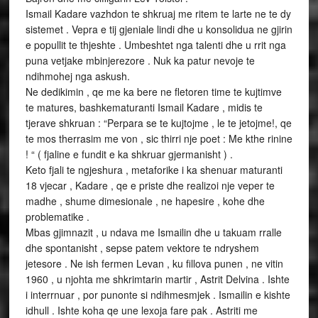
Ismail Kadare vazhdon te shkruaj me ritem te larte ne te dy
sistemet . Vepra e tij gjeniale lindi dhe u konsolidua ne gjirin
e popullit te thjeshte . Umbeshtet nga talenti dhe u rrit nga
puna vetjake mbinjerezore . Nuk ka patur nevoje te
ndihmohej nga askush.
Ne dedikimin , qe me ka bere ne fletoren time te kujtimve
te matures, bashkematuranti Ismail Kadare , midis te
tjerave shkruan : “Perpara se te kujtojme , le te jetojme!, qe
te mos therrasim me von , sic thirri nje poet : Me kthe rinine
! “ ( fjaline e fundit e ka shkruar gjermanisht ) .
Keto fjali te ngjeshura , metaforike i ka shenuar maturanti
18 vjecar , Kadare , qe e priste dhe realizoi nje veper te
madhe , shume dimesionale , ne hapesire , kohe dhe
problematike .
Mbas gjimnazit , u ndava me Ismailin dhe u takuam rralle
dhe spontanisht , sepse patem vektore te ndryshem
jetesore . Ne ish fermen Levan , ku fillova punen , ne vitin
1960 , u njohta me shkrimtarin martir , Astrit Delvina . Ishte
i interrnuar , por punonte si ndihmesmjek . Ismailin e kishte
idhull . Ishte koha qe une lexoja fare pak . Astriti me