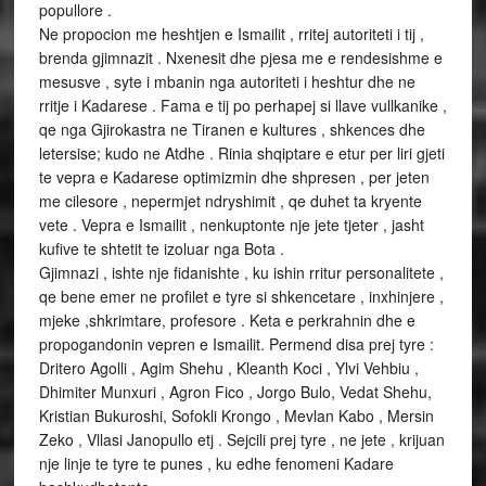
popullore .
Ne propocion me heshtjen e Ismailit , rritej autoriteti i tij ,
brenda gjimnazit . Nxenesit dhe pjesa me e rendesishme e
mesusve , syte i mbanin nga autoriteti i heshtur dhe ne
rritje i Kadarese . Fama e tij po perhapej si llave vullkanike ,
qe nga Gjirokastra ne Tiranen e kultures , shkences dhe
letersise; kudo ne Atdhe . Rinia shqiptare e etur per liri gjeti
te vepra e Kadarese optimizmin dhe shpresen , per jeten
me cilesore , nepermjet ndryshimit , qe duhet ta kryente
vete . Vepra e Ismailit , nenkuptonte nje jete tjeter , jasht
kufive te shtetit te izoluar nga Bota .
Gjimnazi , ishte nje fidanishte , ku ishin rritur personalitete ,
qe bene emer ne profilet e tyre si shkencetare , inxhinjere ,
mjeke ,shkrimtare, profesore . Keta e perkrahnin dhe e
propogandonin vepren e Ismailit. Permend disa prej tyre :
Dritero Agolli , Agim Shehu , Kleanth Koci , Ylvi Vehbiu ,
Dhimiter Munxuri , Agron Fico , Jorgo Bulo, Vedat Shehu,
Kristian Bukuroshi, Sofokli Krongo , Mevlan Kabo , Mersin
Zeko , Vllasi Janopullo etj . Sejcili prej tyre , ne jete , krijuan
nje linje te tyre te punes , ku edhe fenomeni Kadare