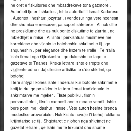
ne oret e fiskultures dhe mbasdrekeve tona gazmore .
Autoriteti tjeter i shkolles , Ishte autoriteti i Ismail Kadarese
. Autoritet i heshtur, jozyrtar , i vendosur nga vete nxenesit
dhe shumica e mesusve, pa suport shteteror . Ai nuk dilte
ne presidiume dhe as nuk bente diskutime te zjarrta , ne
mbledhjet e rinise . Ai ishte i perkishtuar mesimeve me
korrektese dhe vijonin te botoheshin shkrimet e tij , qe
shquheshin , per elegance dhe lirizem te rralle . Te rralla
ishin firmat nga Gjirokastra , qe dukeshin ne faqet e
gazetave te Tiranes. Kritika letrare ishte e rrepte dhe
vigjilente edhe ndaj cilesise artistike te c’do shkrimi, qe
botohej .
I tere shtypi i kohes ishte i nderuar kur botonte shkrimet e
ketij te riu, qe po sfidonte te tera firmat tradicionale te
shkrimtarve me mjeker . Fliste publiku , flisnin
personalitetet , flisnin nxenesit ane e mbane vendit. Ishte
bere poeti me i dashur i rinise . Vete autori heshte brenda
modestise proverbiale . Nuk kishte nevoje t’i behej rekllame
krijimtarise se tij . Shqiptaret e njohen nga shkrimet ne
gazetat letrare , qe ishin me te lexuarat dhe shume