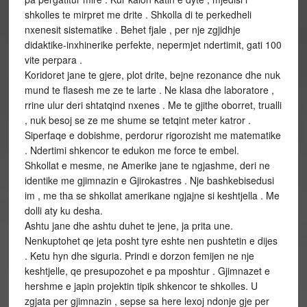
shkolles te mirpret me drite . Shkolla di te perkedheli
nxenesit sistematike . Behet fjale , per nje zgjidhje
didaktike-inxhinerike perfekte, nepermjet ndertimit, gati 100
vite perpara .
Koridoret jane te gjere, plot drite, bejne rezonance dhe nuk
mund te flasesh me ze te larte . Ne klasa dhe laboratore ,
rrine ulur deri shtatqind nxenes . Me te gjithe oborret, trualli
, nuk besoj se ze me shume se tetqint meter katror .
Siperfaqe e dobishme, perdorur rigorozisht me matematike
. Ndertimi shkencor te edukon me force te embel.
Shkollat e mesme, ne Amerike jane te ngjashme, deri ne
identike me gjimnazin e Gjirokastres . Nje bashkebisedusi
im , me tha se shkollat amerikane ngjajne si keshtjella . Me
dolli aty ku desha.
Ashtu jane dhe ashtu duhet te jene, ja prita une.
Nenkuptohet qe jeta posht tyre eshte nen pushtetin e dijes
. Ketu hyn dhe siguria. Prindi e dorzon femijen ne nje
keshtjelle, qe presupozohet e pa mposhtur . Gjimnazet e
hershme e japin projektin tipik shkencor te shkolles. U
zgjata per gjimnazin , sepse sa here lexoj ndonje gje per