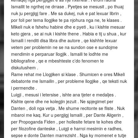
Ismailit te ngrihej ne drrase . Pyetjes se mesusit , po thuaj
nuk ju pergjigj fare . Me sa dukej, nuk e pat lexuar librin ,
por foli per tema llogjike te pa njohura nga ne, te klases .
Mikeli nuk e fshehu habine dhe e pyeti , ku i kishte mesuar
keto gjera , se ai nuk i kishte thene . Habia e tij u shua , kur
Ismaili i renditi disa libra dhe autore , qe kishhte lexuar
vetem per problemin ne se na sundon ose e sundojme
mendimin e perparuar llogjik . Ismaili te lodhte me
bibliografine , qe e mbeshteste c’do fenomen te
diskutushem .
Rame rehat me Llogjiken si klase . Shumicen e ores Mikeli
debatonte me Ismailin , per probleme llogjike , qe teksti nuk
i permendte .
Luigji , mesusi i letersise , ishte ana tjeter e medaljes .
Kishte qene dhe ne kolegjin jezuit . Ne spjegimet per
Danten , doli nga vetja . Me shume recitonte se fliste . Nuk
mbaroi me kaq. Kur u pergjigj Ismaili , per Dante Aligerin ,
per Propoganda Fiden , per hollesite fetare te kohes dhe
per filozofine danteske , Luigji e harroi mesimin e radhes,
sepse e donte Danten marrezisht . Nga ky momenet e tutje