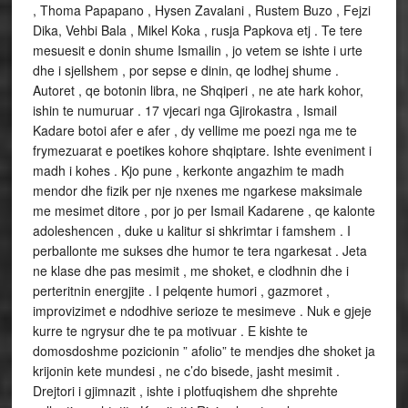
, Thoma Papapano , Hysen Zavalani , Rustem Buzo , Fejzi
Dika, Vehbi Bala , Mikel Koka , rusja Papkova etj . Te tere
mesuesit e donin shume Ismailin , jo vetem se ishte i urte
dhe i sjellshem , por sepse e dinin, qe lodhej shume .
Autoret , qe botonin libra, ne Shqiperi , ne ate hark kohor,
ishin te numuruar . 17 vjecari nga Gjirokastra , Ismail
Kadare botoi afer e afer , dy vellime me poezi nga me te
frymezuarat e poetikes kohore shqiptare. Ishte eveniment i
madh i kohes . Kjo pune , kerkonte angazhim te madh
mendor dhe fizik per nje nxenes me ngarkese maksimale
me mesimet ditore , por jo per Ismail Kadarene , qe kalonte
adoleshencen , duke u kalitur si shkrimtar i famshem . I
perballonte me sukses dhe humor te tera ngarkesat . Jeta
ne klase dhe pas mesimit , me shoket, e clodhnin dhe i
perteritnin energjite . I pelqente humori , gazmoret ,
improvizimet e ndodhive serioze te mesimeve . Nuk e gjeje
kurre te ngrysur dhe te pa motivuar . E kishte te
domosdoshme pozicionin ” afolio” te mendjes dhe shoket ja
krijonin kete mundesi , ne c’do bisede, jasht mesimit .
Drejtori i gjimnazit , ishte i plotfuqishem dhe shprehte