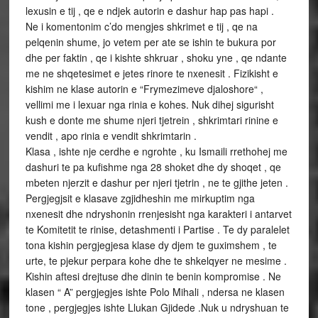
lexusin e tij , qe e ndjek autorin e dashur hap pas hapi .
Ne i komentonim c’do mengjes shkrimet e tij , qe na
pelqenin shume, jo vetem per ate se ishin te bukura por
dhe per faktin , qe i kishte shkruar , shoku yne , qe ndante
me ne shqetesimet e jetes rinore te nxenesit . Fizikisht e
kishim ne klase autorin e “Frymezimeve djaloshore“ ,
vellimi me i lexuar nga rinia e kohes. Nuk dihej sigurisht
kush e donte me shume njeri tjetrein , shkrimtari rinine e
vendit , apo rinia e vendit shkrimtarin .
Klasa , ishte nje cerdhe e ngrohte , ku Ismaili rrethohej me
dashuri te pa kufishme nga 28 shoket dhe dy shoqet , qe
mbeten njerzit e dashur per njeri tjetrin , ne te gjithe jeten .
Pergjegjsit e klasave zgjidheshin me mirkuptim nga
nxenesit dhe ndryshonin rrenjesisht nga karakteri i antarvet
te Komitetit te rinise, detashmenti i Partise . Te dy paralelet
tona kishin pergjegjesa klase dy djem te guximshem , te
urte, te pjekur perpara kohe dhe te shkelqyer ne mesime .
Kishin aftesi drejtuse dhe dinin te benin kompromise . Ne
klasen “ A” pergjegjes ishte Polo Mihali , ndersa ne klasen
tone , pergjegjes ishte Llukan Gjidede .Nuk u ndryshuan te