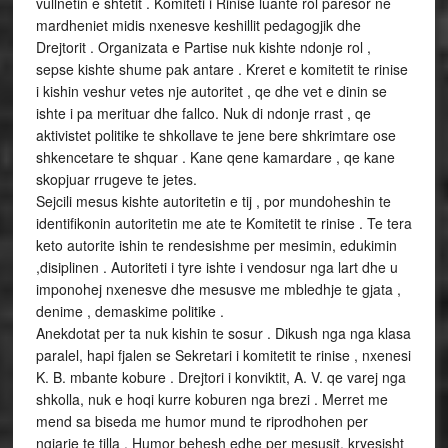
vullnetin e shtetit . Komiteti i Rinise luante rol paresor ne
mardheniet midis nxenesve keshillit pedagogjik dhe
Drejtorit . Organizata e Partise nuk kishte ndonje rol ,
sepse kishte shume pak antare . Kreret e komitetit te rinise
i kishin veshur vetes nje autoritet , qe dhe vet e dinin se
ishte i pa merituar dhe fallco. Nuk di ndonje rrast , qe
aktivistet politike te shkollave te jene bere shkrimtare ose
shkencetare te shquar . Kane qene kamardare , qe kane
skopjuar rrugeve te jetes.
Sejcili mesus kishte autoritetin e tij , por mundoheshin te
identifikonin autoritetin me ate te Komitetit te rinise . Te tera
keto autorite ishin te rendesishme per mesimin, edukimin
,disiplinen . Autoriteti i tyre ishte i vendosur nga lart dhe u
imponohej nxenesve dhe mesusve me mbledhje te gjata ,
denime , demaskime politike .
Anekdotat per ta nuk kishin te sosur . Dikush nga nga klasa
paralel, hapi fjalen se Sekretari i komitetit te rinise , nxenesi
K. B. mbante kobure . Drejtori i konviktit, A. V. qe varej nga
shkolla, nuk e hoqi kurre koburen nga brezi . Merret me
mend sa biseda me humor mund te riprodhohen per
ngjarje te tilla . Humor behesh edhe per mesusit, kryesisht