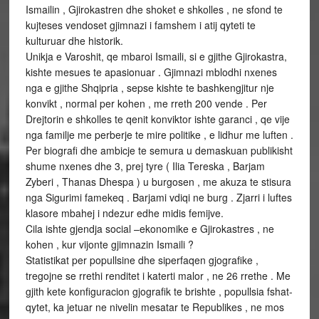
Ismailin , Gjirokastren dhe shoket e shkolles , ne sfond te
kujteses vendoset gjimnazi i famshem i atij qyteti te
kulturuar dhe historik.
Unikja e Varoshit, qe mbaroi Ismaili, si e gjithe Gjirokastra,
kishte mesues te apasionuar . Gjimnazi mblodhi nxenes
nga e gjithe Shqipria , sepse kishte te bashkengjitur nje
konvikt , normal per kohen , me rreth 200 vende . Per
Drejtorin e shkolles te qenit konviktor ishte garanci , qe vije
nga familje me perberje te mire politike , e lidhur me luften .
Per biografi dhe ambicje te semura u demaskuan publikisht
shume nxenes dhe 3, prej tyre ( Ilia Tereska , Barjam
Zyberi , Thanas Dhespa ) u burgosen , me akuza te stisura
nga Sigurimi famekeq . Barjami vdiqi ne burg . Zjarri i luftes
klasore mbahej i ndezur edhe midis femijve.
Cila ishte gjendja social –ekonomike e Gjirokastres , ne
kohen , kur vijonte gjimnazin Ismaili ?
Statistikat per popullsine dhe siperfaqen gjografike ,
tregojne se rrethi renditet i katerti malor , ne 26 rrethe . Me
gjith kete konfiguracion gjografik te brishte , popullsia fshat-
qytet, ka jetuar ne nivelin mesatar te Republikes , ne mos