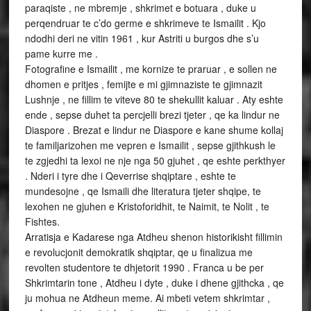
paraqiste , ne mbremje , shkrimet e botuara , duke u
perqendruar te c’do germe e shkrimeve te Ismailit . Kjo
ndodhi deri ne vitin 1961 , kur Astriti u burgos dhe s’u
pame kurre me .
Fotografine e Ismailit , me kornize te praruar , e sollen ne
dhomen e pritjes , femijte e mi gjimnaziste te gjimnazit
Lushnje , ne fillim te viteve 80 te shekullit kaluar . Aty eshte
ende , sepse duhet ta percjelli brezi tjeter , qe ka lindur ne
Diaspore . Brezat e lindur ne Diaspore e kane shume kollaj
te familjarizohen me vepren e Ismailit , sepse gjithkush le
te zgjedhi ta lexoi ne nje nga 50 gjuhet , qe eshte perkthyer
. Nderi i tyre dhe i Qeverrise shqiptare , eshte te
mundesojne , qe Ismaili dhe literatura tjeter shqipe, te
lexohen ne gjuhen e Kristoforidhit, te Naimit, te Nolit , te
Fishtes.
Arratisja e Kadarese nga Atdheu shenon historikisht fillimin
e revolucjonit demokratik shqiptar, qe u finalizua me
revolten studentore te dhjetorit 1990 . Franca u be per
Shkrimtarin tone , Atdheu i dyte , duke i dhene gjithcka , qe
ju mohua ne Atdheun meme. Ai mbeti vetem shkrimtar ,