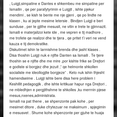
, Luigji,simpatine e Dantes e shkembeu me simpatine per
Ismailin , qe per parafytyrimin e Luigjit , ishte pjekur
mendimi , se kish te bente me nje gjeni , qe po lindte ne
klasen , ku ai jepte mesime letersie . Bindjen Luigji e beri
sunduse , per te gjithe mesusit, ne vitin e trete te gjimnazit.
Ismaili e materjalizoi kete ide , me vepren e tij madhore ,
me trofete qe realizoi dhe te tjera , qe pritet t’i veri ne vend
kauza e tij demokratike.
Diskutimet ishin te larmishme brenda dhe jasht klases .
Disa thoshin Luigji nuk e njifte Danten sa Ismaili . Te tjere
thoshin se e njifte dhe me mire ,por kishte frike se Drejtori
e godiste si borgjez dhe jezuit ,” qe helmonte shkollen
socialiste me ideollogjite borgjeze” . Keto nuk ishin thjesht
hamendseime . Luigji ishte bere disa here problem i
Keshillit pedagogjik , dhe ishte kritikuar hapur nga Drejtori ,
ne mbledhjen e pergjithshme te shkolles ,ku merrnin pjese
mesus,nxenes,administrata.
Ismaili na pat thene , se shpenzonte pak kohe , per
mesimet ditore , duke cfrytezuar ne maksimum , spjegimin
e mesusvet . Shume kohe shpenzonte per gjuhe te huaja