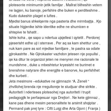
plotesonte minimumin jetik familjar . Mallrat bliheshin vetem
ne lagjen, ku banoje, perfshire dhe buken e perditeshme .
Kudo dukeshin plaget e luftes .
Mjedisi banus shkelqente nga pasteria dhe mirmbajtja . Kjo
situate higjenike ishte identike edhe ne shumicen e
shtepive te fshatit .
Ishte koha , qe sapo u ndertua ujsjellesi i qytetit . Perdorej
pjeserisht edhe uji i sterrave . Per aq sa kam shetitur une ,
nuk kam pare as sot mjedise familjare , te pastra sa odate
gjirokastrite . Ne Gjirokaster vazhdon jetesen nje popullsi ,
qe ka ditur te organizoi jeten ne menyren me racionale te
mundshme , duke u mbeshtetur kryesisht ne burimet e
brenshme natyrare dhe energjite e banorve, ku perfshihet
dhe kurbeti .
Jeta mesimore –edukative ne gjimnazin “A. Zeneli “
zhvillohej brenda nje rregulloreje te studjuar dhe strikte .
Autoriteti i nderteses plotesohej nga autoriteti i trupit
pedagogjik te perfaqesuar nga Drejtori . Ne kete gjimnaz ,
kane pas dhene mesim personalitete te arsimit shqiptar .
Permand pak prej tyre : Cifti Luigj dhe Arta Gjoni ( Franja )