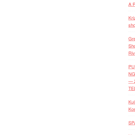
A 
Kri
shq
Gre
Shq
Riv
PU
NG
— 
TE
Kuj
Ko
SP