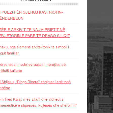
I POEZI PËR GJERGJ KASTRIOTIN-
ËNDERBEUN
TËR E ARKIVIT TE NAUM PRIFTIT NË
RVJETORIN E PARE TE DRAGO SILIQIT
aku, nga elementi arkitektonik te simboli i
ngut familjar
ëreshët si model evropian i mbrojtjes së
titetit kulturor
i Shijaku, “Diego Rivera” shqiptar i artit tonë
mbëtar
m Fred Kalaj, mes altarit dhe atdheut si
meneutikë e shpresës, kujtesës dhe shërbimit”