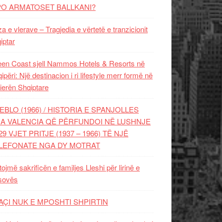
PO ARMATOSET BALLKANI?
za e vlerave – Tragjedia e vërtetë e tranzicionit
iptar
en Coast sjell Nammos Hotels & Resorts në
ipëri: Një destinacion i ri lifestyle merr formë në
ierën Shqiptare
EBLO (1966) / HISTORIA E SPANJOLLES
A VALENCIA QË PËRFUNDOI NË LUSHNJE
29 VJET PRITJE (1937 – 1966) TË NJË
LEFONATE NGA DY MOTRAT
tojmë sakrificën e familjes Lleshi për lirinë e
sovës
AÇI NUK E MPOSHTI SHPIRTIN