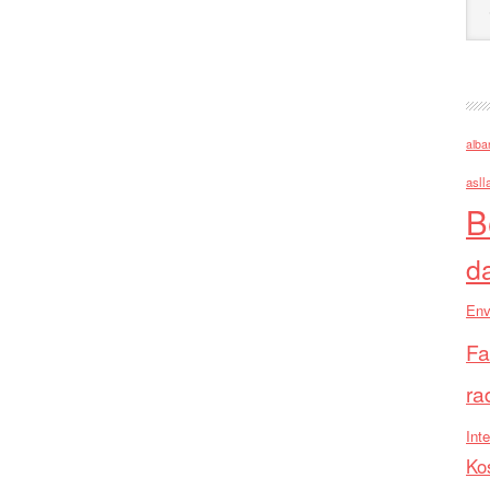
alba
asll
B
d
Env
Fa
ra
Inte
Ko