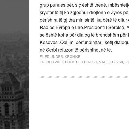
grup punues për, siç është thënë, mbështet
kryetar të tij ka zgjedhur drejtorin e Zyrës 
përfshira të gjitha ministritë, ka bërë të dit
Radios Evropa e Lirë.Presidenti i Serbisë, 
se është koha për dialog të brendshëm për 
Kosovës”.Qëllimi përfundimtar i këtij dialo
në Serbi refuzon të përfshihet në të.
FILED UNDER:
KRONIKE
TAGGED WITH:
GRUP PER DIALOG
,
MARKO GJYRIÇ
,
S