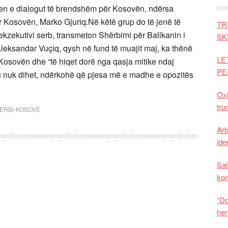
jen e dialogut të brendshëm për Kosovën, ndërsa
për Kosovën, Marko Gjuriq.Në këtë grup do të jenë të
TR
ur ekzekutivi serb, transmeton Shërbimi për Ballkanin i
SK
Aleksandar Vuçiq, qysh në fund të muajit maj, ka thënë
LE
Kosovën dhe “të hiqet dorë nga qasja mitike ndaj
PE
gu nuk dihet, ndërkohë që pjesa më e madhe e opozitës
Oxh
tru
ERBI-KOSOVË
Arb
iden
Sal
ko
“Do
her