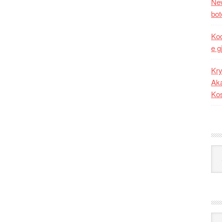
New
bot
Kod
e g
Kry
Aka
Ko
Kat
Ark