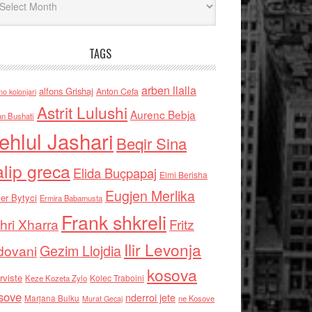
TAGS
arben llalla
alfons Grishaj
Anton Cefa
no kolonjari
Astrit Lulushi
Aurenc Bebja
an Bushati
ehlul Jashari
Beqir Sina
alip greca
Elida Buçpapaj
Elmi Berisha
Eugjen Merlika
er Bytyci
Ermira Babamusta
Frank shkreli
hri Xharra
Fritz
Ilir Levonja
Gezim Llojdia
dovani
kosova
rviste
Kolec Traboini
Keze Kozeta Zylo
sove
nderroi jete
Marjana Bulku
ne Kosove
Murat Gecaj