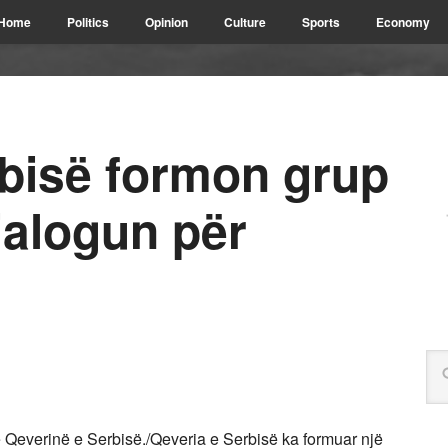
Home
Politics
Opinion
Culture
Sports
Economy
rbisë formon grup
ialogun për
ë Qeverinë e Serbisë./
Qeveria e Serbisë ka formuar një