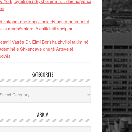
 York, qyteti që ndryshoi emrin… dhe ndryshoi
ën
i zakonor dhe isopolifonia dy nga monumentet
jalla madhështore të antikitetit shqiptar
etari i Vatrës Dr. Elmi Berisha zhvilloi takim në
deminë e Shkencave dhe të Arteve të
sovës
KATEGORITË
egoritë
ARKIV
iv