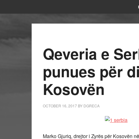
Qeveria e Se
punues për d
Kosovën
OCTOBER 16, 2017
BY
DGRECA
Marko Gjuriq, drejtor i Zyrës për Kosovën n