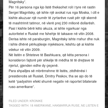
Magnitsky”.
Për 16 persona nga kjo listë theksohet roli i tyre në rastin
Sergei Magnitsky, që ishte një avokat rus nga Moska, i cili e
kishte akuzuar një numër të zyrtarëve rusë për një skemë
të mashtrimit tatimor, në vlerë prej 230 milionë dollarësh.
Pasi i kishte bërë këto akuza, ai ishte ngarkuar nga
autoritetet e Rusisë me fshehje të taksave në vitin 2008.
Derisa ishte në paraburgim, Magnitsky ishte rrahur dhe nuk
i ishte dhënë përkujdesje mjekësore, kështu që ai kishte
vdekur në vitin 2009.
Në listën e Shteteve të Bashkuara, që këta persona i
konsideron fajtorë për shkelje të mëdha të të drejtave të
njeriut, gjenden edhe dy çeçenë.
Para shpalljes së mbrëmshme të listës, zëdhënësi i
presidencës së Rusisë, Dmitry Peskov, tha se ajo do të
ketë “padyshim efekt shumë negativ në raportet bilaterale
ruso-amerikane”.
FILED UNDER:
KRONIKE
TAGGED WITH:
18 AMERIKANE
,
HAKMARRJA RUSE
,
NE LISTEN E