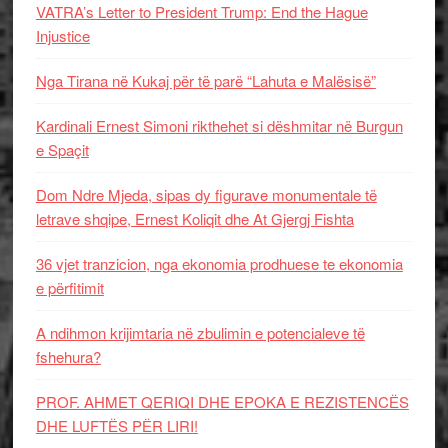
VATRA’s Letter to President Trump: End the Hague
Injustice
Nga Tirana në Kukaj për të parë “Lahuta e Malësisë”
Kardinali Ernest Simoni rikthehet si dëshmitar në Burgun
e Spaçit
Dom Ndre Mjeda, sipas dy figurave monumentale të
letrave shqipe, Ernest Koliqit dhe At Gjergj Fishta
36 vjet tranzicion, nga ekonomia prodhuese te ekonomia
e përfitimit
A ndihmon krijimtaria në zbulimin e potencialeve të
fshehura?
PROF. AHMET QERIQI DHE EPOKA E REZISTENCЁS
DHE LUFTЁS PЁR LIRI!