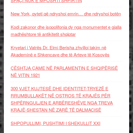
SPAÇI NUK E MPOSHTI SHPIRTIN
New York, qyteti që ndryshoi emrin… dhe ndryshoi botën
Kodi zakonor dhe isopolifonia dy nga monumentet e gjalla
madhështore të antikitetit shqiptar
Kryetari i Vatrës Dr. Elmi Berisha zhvilloi takim në
Akademinë e Shkencave dhe të Arteve të Kosovës
ÇËSHTJA ÇAME NË PARLAMENTIN E SHQIPËRISË
NË VITIN 1921
300 VJET KUJTESË DHE IDENTITET-TRYEZË E
RRUMBULLAKËT NË OSTROS TË KRAJËS PËR
SHPËRNGULJEN E ARBËRESHËVE NGA TREVA
KRAJË-SHESTAN NË ZARË TË DALMACISË
SHPOPULLIMI, PUSHTIMI I SHEKULLIT XXI