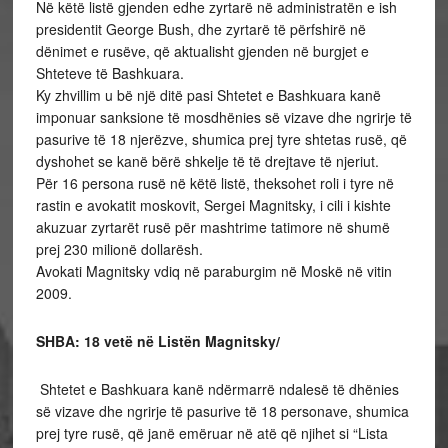
Në këtë listë gjenden edhe zyrtarë në administratën e ish
presidentit George Bush, dhe zyrtarë të përfshirë në
dënimet e rusëve, që aktualisht gjenden në burgjet e
Shteteve të Bashkuara.
Ky zhvillim u bë një ditë pasi Shtetet e Bashkuara kanë
imponuar sanksione të mosdhënies së vizave dhe ngrirje të
pasurive të 18 njerëzve, shumica prej tyre shtetas rusë, që
dyshohet se kanë bërë shkelje të të drejtave të njeriut.
Për 16 persona rusë në këtë listë, theksohet roli i tyre në
rastin e avokatit moskovit, Sergei Magnitsky, i cili i kishte
akuzuar zyrtarët rusë për mashtrime tatimore në shumë
prej 230 milionë dollarësh.
Avokati Magnitsky vdiq në paraburgim në Moskë në vitin
2009.
SHBA: 18 vetë në Listën Magnitsky/
Shtetet e Bashkuara kanë ndërmarrë ndalesë të dhënies
së vizave dhe ngrirje të pasurive të 18 personave, shumica
prej tyre rusë, që janë emëruar në atë që njihet si “Lista