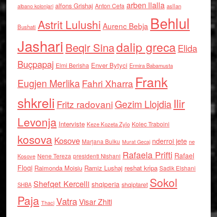
arben llalla
alfons Grishaj
Anton Cefa
asllan
albano kolonjari
Behlul
Astrit Lulushi
Aurenc Bebja
Bushati
Jashari
dalip greca
Beqir Sina
Elida
Buçpapaj
Enver Bytyci
Elmi Berisha
Ermira Babamusta
Frank
Eugjen Merlika
Fahri Xharra
shkreli
Ilir
Gezim Llojdia
Fritz radovani
Levonja
Interviste
Kolec Traboini
Keze Kozeta Zylo
kosova
Kosove
nderroi jete
Marjana Bulku
ne
Murat Gecaj
Rafaela Prifti
Rafael
Nene Tereza
Kosove
presidenti Nishani
Floqi
Raimonda Moisiu
Ramiz Lushaj
reshat kripa
Sadik Elshani
Sokol
Shefqet Kercelli
shqiperia
shqiptaret
SHBA
Paja
Vatra
Visar Zhiti
Thaci