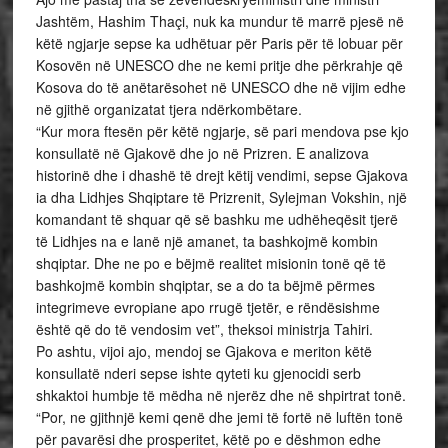
Jashtëm, Hashim Thaçi, nuk ka mundur të marrë pjesë në
këtë ngjarje sepse ka udhëtuar për Paris për të lobuar për
Kosovën në UNESCO dhe ne kemi pritje dhe përkrahje që
Kosova do të anëtarësohet në UNESCO dhe në vijim edhe
në gjithë organizatat tjera ndërkombëtare.
“Kur mora ftesën për këtë ngjarje, së pari mendova pse kjo
konsullatë në Gjakovë dhe jo në Prizren. E analizova
historinë dhe i dhashë të drejt këtij vendimi, sepse Gjakova
ia dha Lidhjes Shqiptare të Prizrenit, Sylejman Vokshin, një
komandant të shquar që së bashku me udhëheqësit tjerë
të Lidhjes na e lanë një amanet, ta bashkojmë kombin
shqiptar. Dhe ne po e bëjmë realitet misionin tonë që të
bashkojmë kombin shqiptar, se a do ta bëjmë përmes
integrimeve evropiane apo rrugë tjetër, e rëndësishme
është që do të vendosim vet”, theksoi ministrja Tahiri.
Po ashtu, vijoi ajo, mendoj se Gjakova e meriton këtë
konsullatë nderi sepse ishte qyteti ku gjenocidi serb
shkaktoi humbje të mëdha në njerëz dhe në shpirtrat tonë.
“Por, ne gjithnjë kemi qenë dhe jemi të fortë në luftën tonë
për pavarësi dhe prosperitet, këtë po e dëshmon edhe