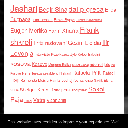
Jashari
dalip greca
Beqir Sina
Elida
Buçpapaj
Enver Bytyci
Elmi Berisha
Ermira Babamusta
Frank
Eugjen Merlika
Fahri Xharra
shkreli
Ilir
Gezim Llojdia
Fritz radovani
Levonja
Interviste
Kolec Traboini
Keze Kozeta Zylo
kosova
Kosove
nderroi jete
Marjana Bulku
ne
Murat Gecaj
Rafaela Prifti
Rafael
Nene Tereza
Kosove
presidenti Nishani
Floqi
Raimonda Moisiu
Ramiz Lushaj
reshat kripa
Sadik Elshani
Sokol
Shefqet Kercelli
shqiperia
shqiptaret
SHBA
Paja
Vatra
Visar Zhiti
Thaci
This website uses cookies to improve your experience. We'll