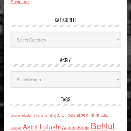
Shqiptare
KATEGORITË
Kategoritë
ARKIV
Arkiv
TAGS
arben llalla
alfons Grishaj
Anton Cefa
asllan
albano kolonjari
Behlul
Astrit Lulushi
Aurenc Bebja
Bushati