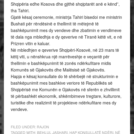
Shqipëria edhe Kosova dhe gjithë shqiptarët anë e kënd”,
tha Tahiri.
Gjatë kësaj ceremonie, ministrja Tahiri bisedoi me ministrin
Bushati për rëndësinë e thellimit të mëtejmë të
bashkëpunimit mes dy vendeve dhe zbatimin e vendimeve
të dala nga mbledhja e dy qeverive në Tiranë këtë vit, e në
Prizren vitin e kaluar.
Në mbledhjen e qeverive Shqipëri-Kosovë, në 23 mars të
këtij viti, u nënshkrua një marrëveshje e veçantë për
thellimin e bashkëpunimit të zonës ndërkufitare midis
Komunës së Gjakovës dhe Malësisë së Gjakovës.
Hapja e kësaj konsullate do të shërbejë në strukturimin e
bashkëpunimit mes bashkive veriore të Republikës së
Shqipërisë me Komunën e Gjakovës në sferën e zhvillimit
të përbashkët ekonomik, shkëmbimeve tregtare, kulturore,
turistike dhe realizimit të projekteve ndërkufitare mes dy
vendeve.
FILED UNDER:
RAJON
TAGGED WITH:
BEHLUL JASHARI
,
HAP KONSULLATË NDËRI
,
NË