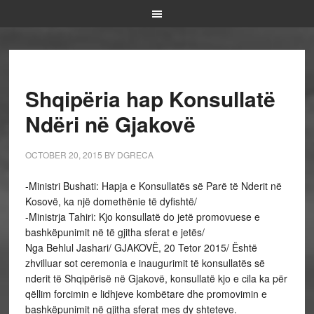
Shqipëria hap Konsullatë
Ndëri në Gjakovë
OCTOBER 20, 2015
BY
DGRECA
-Ministri Bushati: Hapja e Konsullatës së Parë të Nderit në
Kosovë, ka një domethënie të dyfishtë/
-Ministrja Tahiri: Kjo konsullatë do jetë promovuese e
bashkëpunimit në të gjitha sferat e jetës/
Nga Behlul Jashari/ GJAKOVË, 20 Tetor 2015/ Është
zhvilluar sot ceremonia e inaugurimit të konsullatës së
nderit të Shqipërisë në Gjakovë, konsullatë kjo e cila ka për
qëllim forcimin e lidhjeve kombëtare dhe promovimin e
bashkëpunimit në gjitha sferat mes dy shteteve.