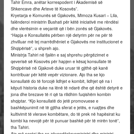
Tahir Emra, anëtar korrespodent i Akademisë së
Shkencave dhe Arteve të Kosovës”.
Kryetarja e Komunës së Gjakovës, Mimoza Kusari – Lila,
falënderoi ministrin Bushati për këtë iniciativë me rëndësi
dhe vlerësimin e veçantë që i bën zonës së Gjakovës.
“Hapja e Konsullatës përben një detyrim për ne për të
zhvilluar më tej marrëdhëniet e Gjakovës me institucionet e
Shqipërisë”, u shpreh ajo.
Ministrja Tahiri në fjalën e saj shprehu përgëzimet e
qeverisë së Kosovës për hapjen e kësaj konsullate të
Shqipërisë në Gjakovë duke uruar të gjithë që kanë
kontribuar për këtë vepër vizionare. Ajo tha se kjo
konsullatë do të forcojë lidhjet e kombit, lidhjet që na i
këputi historia duke na lënë të ndarë dhe që është detyrë e
jona dhe brezave të ri që ta rilidhim fuqishëm kombin
shqiptar. “Kjo konsullatë do jetë promovuese e
bashkëpunimit në të gjitha sferat e jetës, e ruajtjes dhe
kultivimit të vlerave kombëtare, do të prek në hapësirat ku
kombi ka nevojë për të punuar bashkë për të mirën tonë”,
tha Tahiri.
Ajo më pastaj tha se zëvendëskryeministri dhe ministri