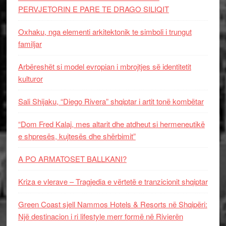
PERVJETORIN E PARE TE DRAGO SILIQIT
Oxhaku, nga elementi arkitektonik te simboli i trungut
familjar
Arbëreshët si model evropian i mbrojtjes së identitetit
kulturor
Sali Shijaku, “Diego Rivera” shqiptar i artit tonë kombëtar
“Dom Fred Kalaj, mes altarit dhe atdheut si hermeneutikë
e shpresës, kujtesës dhe shërbimit”
A PO ARMATOSET BALLKANI?
Kriza e vlerave – Tragjedia e vërtetë e tranzicionit shqiptar
Green Coast sjell Nammos Hotels & Resorts në Shqipëri:
Një destinacion i ri lifestyle merr formë në Rivierën