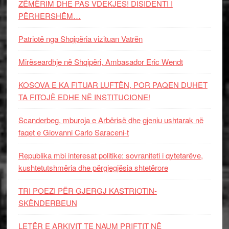
ZËMËRIM DHE PAS VDEKJES! DISIDENTI I
PËRHERSHËM…
Patriotë nga Shqipëria vizituan Vatrën
Mirëseardhje në Shqipëri, Ambasador Eric Wendt
KOSOVA E KA FITUAR LUFTËN, POR PAQEN DUHET
TA FITOJË EDHE NË INSTITUCIONE!
Scanderbeg, mburoja e Arbërisë dhe gjeniu ushtarak në
faqet e Giovanni Carlo Saraceni-t
Republika mbi interesat politike: sovraniteti i qytetarëve,
kushtetutshmëria dhe përgjegjësia shtetërore
TRI POEZI PËR GJERGJ KASTRIOTIN-
SKËNDERBEUN
LETËR E ARKIVIT TE NAUM PRIFTIT NË