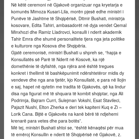
Në këtë ceremoni në Gjakovë organizuar nga kryetarja e
komunës Mimoza Kusari-Lila, morën pjesë edhe ministri i
Punëve të Jashtme të Shqipërisë, Ditmir Bushati, ministrja
kosovare, Edita Tahiri, ambasadorët në dyja vendet Qemal
Minxhozi dhe Ramiz Lladrovci, konsulli i nderit akademik
Tahir Emra dhe shumë personalitete tjera nga jeta politike
e kulturore nga Kosova dhe Shqipëria.
Gjatë ceremonisë, ministri Bushati u shpreh se, “hapja e
Konsullatës së Parë të Nderit në Kosovë, ka një
domethënie të dyfishtë, nga njëra anë është tregues
konkret i thellimit të bashkëpunimit ndërshtetëror midis dy
vendeve dhe nga ana tjetër, kjo Konsullatë, e para në llojin
e saj, hapet në qytetin me tradita të Gjakovës, që ka lindur
disa nga figurat më të shquara të kombit shqiptar, nga Ali
Podrimja, Bajram Curri, Sulejman Vokshi, Esat Stavileci,
Pajazit Nushi, Elton Zherka e deri tek kapiteni Kuq e Zi –
Lorik Cana. Bijtë e Gjakovës na kanë bërë të ndjehemi
krenarë para vetes dhe para botës”.
Më tej, ministri Bushati shtoi se, “është kënaqësi për mua
të emëroj Konsullin e nderit të Shqipërisë në Gjakovë, z.