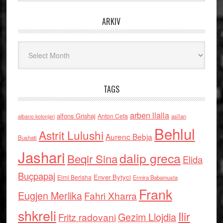
ARKIV
Arkiv
TAGS
arben llalla
alfons Grishaj
Anton Cefa
asllan
albano kolonjari
Behlul
Astrit Lulushi
Aurenc Bebja
Bushati
Jashari
dalip greca
Beqir Sina
Elida
Buçpapaj
Enver Bytyci
Elmi Berisha
Ermira Babamusta
Frank
Eugjen Merlika
Fahri Xharra
shkreli
Ilir
Gezim Llojdia
Fritz radovani