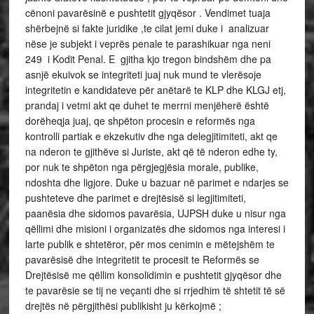
cënoni pavarësinë e pushtetit gjyqësor . Vendimet tuaja
shërbejnë si fakte juridike ,te cilat jemi duke i analizuar
nëse je subjekt i veprës penale te parashikuar nga neni
249 i Kodit Penal. E gjitha kjo tregon bindshëm dhe pa
asnjë ekuivok se integriteti juaj nuk mund te vlerësoje
integritetin e kandidateve për anëtarë te KLP dhe KLGJ etj,
prandaj i vetmi akt qe duhet te merrni menjëherë është
dorëheqja juaj, qe shpëton procesin e reformës nga
kontrolli partiak e ekzekutiv dhe nga delegjitimiteti, akt qe
na nderon te gjithëve si Juriste, akt që të nderon edhe ty,
por nuk te shpëton nga përgjegjësia morale, publike,
ndoshta dhe ligjore. Duke u bazuar në parimet e ndarjes se
pushteteve dhe parimet e drejtësisë si legjitimiteti,
paanësia dhe sidomos pavarësia, UJPSH duke u nisur nga
qëllimi dhe misioni i organizatës dhe sidomos nga interesi i
larte publik e shtetëror, për mos cenimin e mëtejshëm te
pavarësisë dhe integritetit te procesit te Reformës se
Drejtësisë me qëllim konsolidimin e pushtetit gjyqësor dhe
te pavarësie se tij ne veçanti dhe si rrjedhim të shtetit të së
drejtës në përgjithësi publikisht ju kërkojmë ;