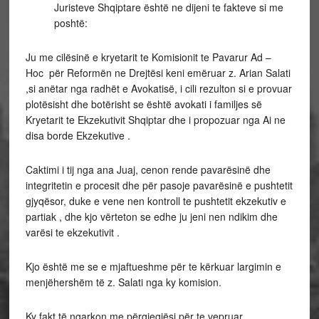
Juristeve Shqiptare është ne dijeni te fakteve si me
poshtë:
Ju me cilësinë e kryetarit te Komisionit te Pavarur Ad –
Hoc për Reformën ne Drejtësi keni emëruar z. Arian Salati
,si anëtar nga radhët e Avokatisë, i cili rezulton si e provuar
plotësisht dhe botërisht se është avokati i familjes së
Kryetarit te Ekzekutivit Shqiptar dhe i propozuar nga Ai ne
disa borde Ekzekutive .
Caktimi i tij nga ana Juaj, cenon rende pavarësinë dhe
integritetin e procesit dhe për pasoje pavarësinë e pushtetit
gjyqësor, duke e vene nen kontroll te pushtetit ekzekutiv e
partiak , dhe kjo vërteton se edhe ju jeni nen ndikim dhe
varësi te ekzekutivit .
Kjo është me se e mjaftueshme për te kërkuar largimin e
menjëhershëm të z. Salati nga ky komision.
Ky fakt të ngarkon me përgjegjësi për te vepruar