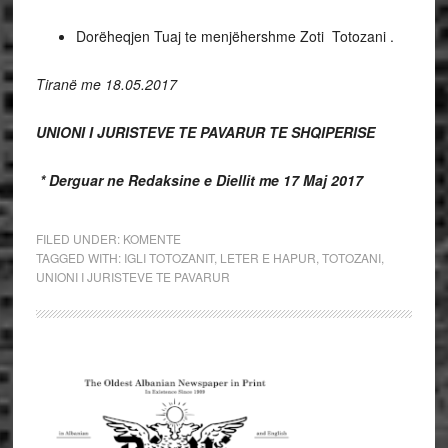
Dorëheqjen Tuaj te menjëhershme Zoti Totozani .
Tiranë me 18.05.2017
UNIONI I JURISTEVE TE PAVARUR TE SHQIPERISE
* Derguar ne Redaksine e Diellit me 17 Maj 2017
FILED UNDER:
KOMENTE
TAGGED WITH:
IGLI TOTOZANIT
,
LETER E HAPUR
,
TOTOZANI
,
UNIONI I JURISTEVE TE PAVARUR