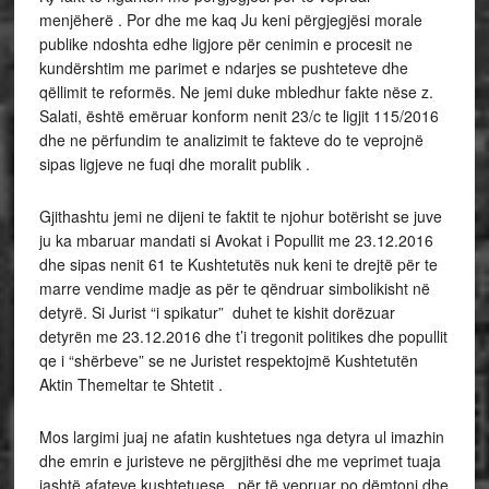
menjëherë . Por dhe me kaq Ju keni përgjegjësi morale
publike ndoshta edhe ligjore për cenimin e procesit ne
kundërshtim me parimet e ndarjes se pushteteve dhe
qëllimit te reformës. Ne jemi duke mbledhur fakte nëse z.
Salati, është emëruar konform nenit 23/c te ligjit 115/2016
dhe ne përfundim te analizimit te fakteve do te veprojnë
sipas ligjeve ne fuqi dhe moralit publik .
Gjithashtu jemi ne dijeni te faktit te njohur botërisht se juve
ju ka mbaruar mandati si Avokat i Popullit me 23.12.2016
dhe sipas nenit 61 te Kushtetutës nuk keni te drejtë për te
marre vendime madje as për te qëndruar simbolikisht në
detyrë. Si Jurist “i spikatur” duhet te kishit dorëzuar
detyrën me 23.12.2016 dhe t’i tregonit politikes dhe popullit
qe i “shërbeve” se ne Juristet respektojmë Kushtetutën
Aktin Themeltar te Shtetit .
Mos largimi juaj ne afatin kushtetues nga detyra ul imazhin
dhe emrin e juristeve ne përgjithësi dhe me veprimet tuaja
jashtë afateve kushtetuese , për të vepruar po dëmtoni dhe