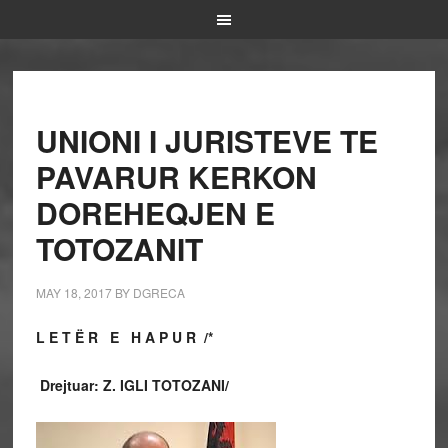
UNIONI I JURISTEVE TE
PAVARUR KERKON
DOREHEQJEN E
TOTOZANIT
MAY 18, 2017
BY
DGRECA
L E T Ë R E H A P U R /*
Drejtuar: Z. IGLI TOTOZANI/