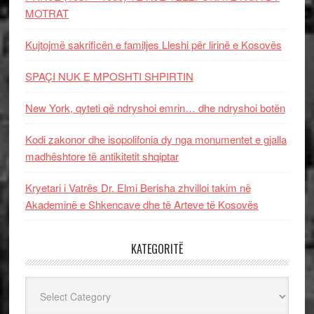
MOTRAT
Kujtojmë sakrificën e familjes Lleshi për lirinë e Kosovës
SPAÇI NUK E MPOSHTI SHPIRTIN
New York, qyteti që ndryshoi emrin… dhe ndryshoi botën
Kodi zakonor dhe isopolifonia dy nga monumentet e gjalla
madhështore të antikitetit shqiptar
Kryetari i Vatrës Dr. Elmi Berisha zhvilloi takim në
Akademinë e Shkencave dhe të Arteve të Kosovës
KATEGORITË
Kategoritë