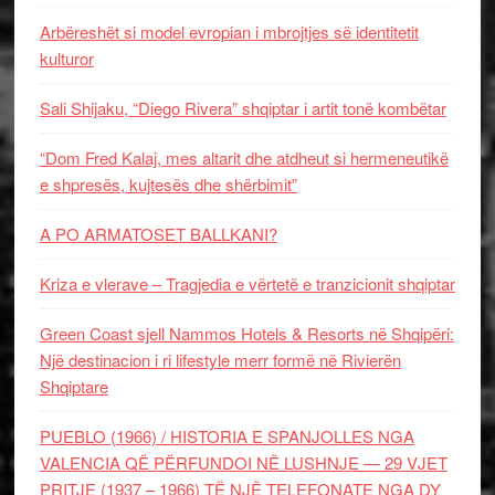
Arbëreshët si model evropian i mbrojtjes së identitetit
kulturor
Sali Shijaku, “Diego Rivera” shqiptar i artit tonë kombëtar
“Dom Fred Kalaj, mes altarit dhe atdheut si hermeneutikë
e shpresës, kujtesës dhe shërbimit”
A PO ARMATOSET BALLKANI?
Kriza e vlerave – Tragjedia e vërtetë e tranzicionit shqiptar
Green Coast sjell Nammos Hotels & Resorts në Shqipëri:
Një destinacion i ri lifestyle merr formë në Rivierën
Shqiptare
PUEBLO (1966) / HISTORIA E SPANJOLLES NGA
VALENCIA QË PËRFUNDOI NË LUSHNJE — 29 VJET
PRITJE (1937 – 1966) TË NJË TELEFONATE NGA DY