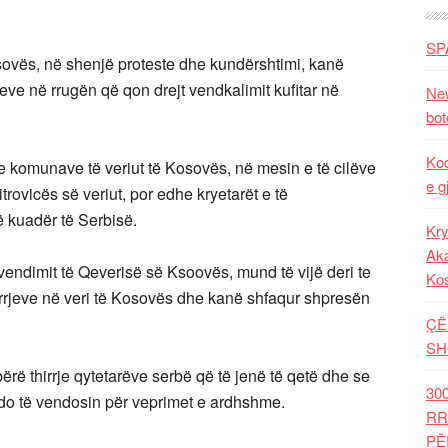
SP
osovës, në shenjë proteste dhe kundërshtimi, kanë
eve në rrugën që qon drejt vendkalimit kufitar në
New
bot
Kod
e komunave të veriut të Kosovës, në mesin e të cilëve
e g
rovicës së veriut, por edhe kryetarët e të
 kuadër të Serbisë.
Kry
Aka
endimit të Qeverisë së Ksoovës, mund të vijë deri te
Ko
rrjeve në veri të Kosovës dhe kanë shfaqur shpresën
ÇË
SH
bërë thirrje qytetarëve serbë që të jenë të qetë dhe se
30
 do të vendosin për veprimet e ardhshme.
RR
PË