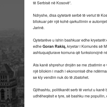
të Serbisë në Kosovë”.
Ndryshe, disa qytetarë serbë të veriut të K
bllokuar për një kohë qarkullimin e automjet
Jarinë.
Qytetarëve u ishin bashkuar edhe kryetarët 
edhe
Goran Rakiq,
kryetar i Komunës së Mit
ashtuquajturave komuna që funksionojnë në
Ata kanë shprehur drojën se me zbatimin e v
një bllokim i madh i ekonomisë dhe ndërma
se kly vendim nuk do të zbatohet.
Gjithashtu, politikanët serb të veriut u kanë 
udhëheqësit e tyre, së bashku me popullin,