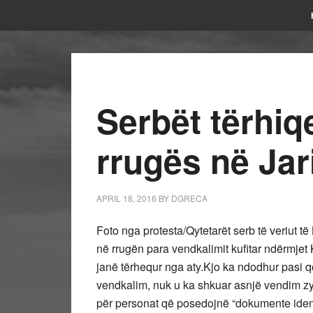
Serbët tërhiq
rrugës në Jar
APRIL 18, 2016
BY
DGRECA
Foto nga protesta/Qytetarët serb të veriut të
në rrugën para vendkalimit kufitar ndërmjet
janë tërhequr nga aty.Kjo ka ndodhur pasi q
vendkalim, nuk u ka shkuar asnjë vendim zyrt
për personat që posedojnë “dokumente identite