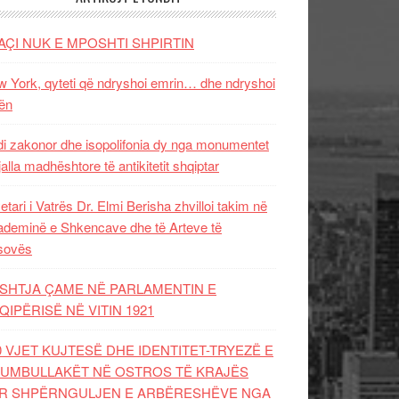
AÇI NUK E MPOSHTI SHPIRTIN
 York, qyteti që ndryshoi emrin… dhe ndryshoi
ën
i zakonor dhe isopolifonia dy nga monumentet
jalla madhështore të antikitetit shqiptar
etari i Vatrës Dr. Elmi Berisha zhvilloi takim në
deminë e Shkencave dhe të Arteve të
sovës
SHTJA ÇAME NË PARLAMENTIN E
QIPËRISË NË VITIN 1921
0 VJET KUJTESË DHE IDENTITET-TRYEZË E
UMBULLAKËT NË OSTROS TË KRAJËS
R SHPËRNGULJEN E ARBËRESHËVE NGA