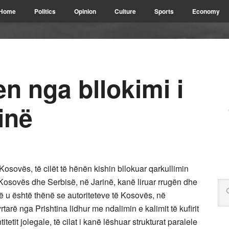
Home
Politics
Opinion
Culture
Sports
Economy
en nga bllokimi i
inë
 Kosovës, të cilët të hënën kishin bllokuar qarkullimin
 Kosovës dhe Serbisë, në Jarinë, kanë liruar rrugën dhe
ë u është thënë se autoriteteve të Kosovës, në
arë nga Prishtina lidhur me ndalimin e kalimit të kufirit
tit jolegale, të cilat i kanë lëshuar strukturat paralele