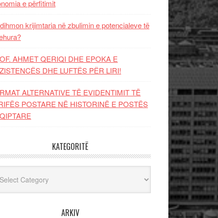
nomia e përfitimit
dihmon krijimtaria në zbulimin e potencialeve të
ehura?
OF. AHMET QERIQI DHE EPOKA E
ZISTENCЁS DHE LUFTЁS PЁR LIRI!
RMAT ALTERNATIVE TË EVIDENTIMIT TË
RIFËS POSTARE NË HISTORINË E POSTËS
QIPTARE
KATEGORITË
egoritë
ARKIV