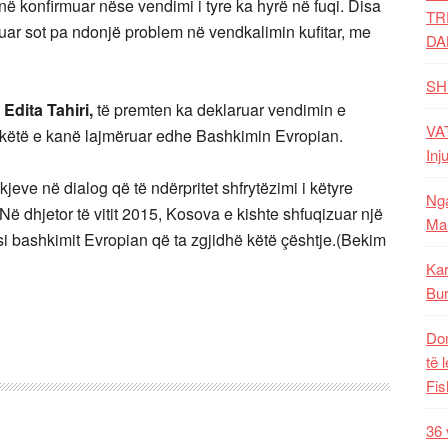
ë konfirmuar nëse vendimi i tyre ka hyrë në fuqi. Disa
TR
luar sot pa ndonjë problem në vendkalimin kufitar, me
DA
SH
Edita Tahiri,
të premten ka deklaruar vendimin e
VAT
r këtë e kanë lajmëruar edhe Bashkimin Evropian.
Inj
eve në dialog që të ndërpritet shfrytëzimi i këtyre
Nga
Në dhjetor të vitit 2015, Kosova e kishte shfuqizuar një
Mal
ësi bashkimit Evropian që ta zgjidhë këtë çështje.(Bekim
Kar
Bur
Dom
të 
Fis
36 