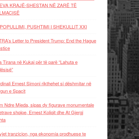
EVA KRAJË-SHESTAN NË ZARË TË
LMACISË
POPULLIMI, PUSHTIMI I SHEKULLIT XXI
RA’s Letter to President Trump: End the Hague
ustice
 Tirana në Kukaj për të parë “Lahuta e
ësisë”
dinali Ernest Simoni rikthehet si dëshmitar në
gun e Spaçit
 Ndre Mjeda, sipas dy figurave monumentale
letrave shqipe, Ernest Koliqit dhe At Gjergj
hta
vjet tranzicion, nga ekonomia prodhuese te