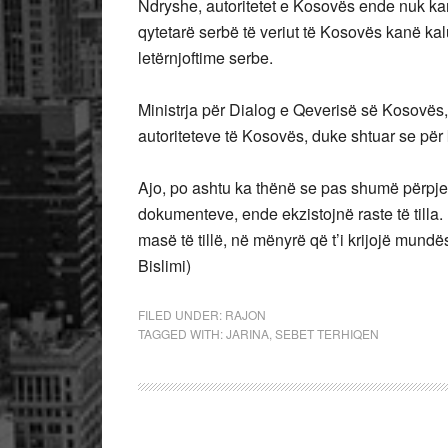
Ndryshe, autoritetet e Kosovës ende nuk kan
qytetarë serbë të veriut të Kosovës kanë ka
letërnjoftime serbe.
Ministrja për Dialog e Qeverisë së Kosovës,
autoriteteve të Kosovës, duke shtuar se pë
Ajo, po ashtu ka thënë se pas shumë përpjekj
dokumenteve, ende ekzistojnë raste të tilla. 
masë të tillë, në mënyrë që t’i krijojë mund
Bislimi)
FILED UNDER:
RAJON
TAGGED WITH:
JARINA
,
SEBET TERHIQEN