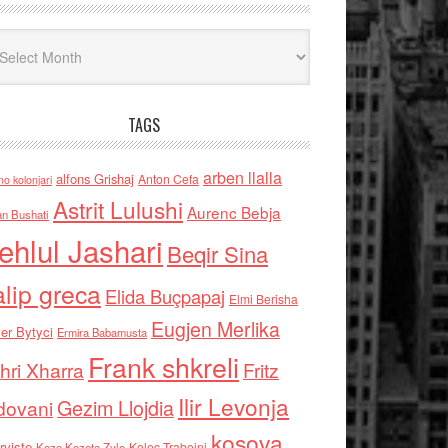
iv
TAGS
arben llalla
alfons Grishaj
Anton Cefa
no kolonjari
Astrit Lulushi
Aurenc Bebja
an Bushati
ehlul Jashari
Beqir Sina
alip greca
Elida Buçpapaj
Elmi Berisha
Eugjen Merlika
er Bytyci
Ermira Babamusta
Frank shkreli
hri Xharra
Fritz
Ilir Levonja
Gezim Llojdia
dovani
kosova
rviste
Kolec Traboini
Keze Kozeta Zylo