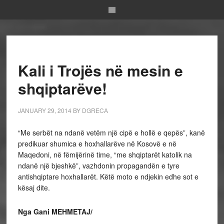
Kali i Trojës në mesin e
shqiptarëve!
JANUARY 29, 2014
BY
DGRECA
“Me serbët na ndanë vetëm një cipë e hollë e qepës”, kanë
predikuar shumica e hoxhallarëve në Kosovë e në
Maqedoni, në fëmijërinë time, “me shqiptarët katolik na
ndanë një bjeshkë”, vazhdonin propagandën e tyre
antishqiptare hoxhallarët. Këtë moto e ndjekin edhe sot e
kësaj dite.
Nga Gani MEHMETAJ/