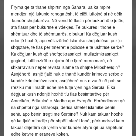
Fryma që ta thanë shpirtin nga Sahara, ua ka mpirë
mendjen një lukunie renegatësh, të cilët luftojnë si në dëlir
kundër shqiptarëve. Në vend të flasin për bukurinë e jetës,
ata flasin për bukurinë e vdekjes. Të bukures i thonë e
shëmtuar dhe të shëmtuarës, e bukur! Ka dëgjuar kush
ndonjë hoxhë, apo vëllazërinë islamike shqipfolëse, por jo
shqiptare, të flas për tmerret e policisë e të ushtrisë serbe?
Ka dëgjuar kush që shefqetkrasniqet, mullazimkrasniqet,
gogiqet, lutfihazirët e mjeranët e tjerë mercenarë, që
shkarravisin nëpër revista islame ta shajnë Milosheviqin?
Asnjëherë, asnjë fjalë nuk e thanë kundër krimeve serbe e
kundër kriminelëve serb, asnjëherë nuk e vunë në pah se
rreziku më i madh edhe më tutje vjen nga Serbia. E ka
dëgjuar kush ndonjë hoxhë t’u flas besimtarëve për
Amerikën, Britaninë e Madhe apo Evropën Perëndimore që
na shpëtoi nga shfarosja, derisa shtetet islamike bënin
sehir, apo bënin tregti me Serbinë? Nuk kam takuar hoxhë
që ka fjalë miradije për shpëtimtarët tonë, përkundrazi kam
takuar dhjetëra që vjellin vrer kundër atyre që ua shpëtuan
edhe këtyre mjeranëve kokën.