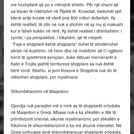
me hoxhallarë që po e rrënojnë shtetin. Për një xhami që
ua lejuan të ndërtohet në Rijekë të Kroacisë, beduinët vjet
blenë anije kroate në vlerë prej 800 milion dollarësh. Ky
është realiteti, të cilin ne nuk e shohim në sy mu si makushi
kur e fsheh kokën në rërë. Ky është realiteti i dhimbshëm: i
zymtë, i pa perspektivë, i frikshëm, që të rrëqeth.
“Feja e shqiptarit është shqiptaria” duhet të shndërrohet
sërish në kushtrim, në himn dhe në mobilizim që t’i ngjitemi
trenit të qytetërimit evropian, duke dëbuar mercenarët e
Kalin e Trojës jashtë territoreve shqiptare sa nuk është
bërë vonë. Kështu, si jemi Kosova e Shqipëria nuk do të
cilësohen shqiptare, por myslimane.
Shkombëtarizimi në Maqedoni
Gjendja nuk paraqitet më e mirë as të shqiptarët ortodoks
në Maqedoni e Greqi. Mbase nuk e ka shkallën e tillë të
primitivizmit oriental, sikurse myslimanizmi, por shkallën e
frikshme të shkombëtarizimit e ka më shumë intensitet. Në
Greqi pothuajse janë shkombëtarizuar shqiptarët ortodoks