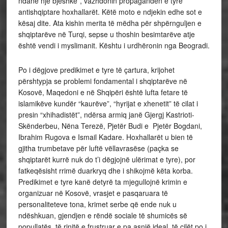
ndanë një bjeshkë”, vazhdonin propagandën e tyre
antishqiptare hoxhallarët. Këtë moto e ndjekin edhe sot e
kësaj dite. Ata kishin merita të mëdha për shpërnguljen e
shqiptarëve në Turqi, sepse u thoshin besimtarëve atje
është vendi i myslimanit. Kështu i urdhëronin nga Beogradi.
Po i dëgjove predikimet e tyre të çartura, krijohet
përshtypja se problemi fondamental i shqiptarëve në
Kosovë, Maqedoni e në Shqipëri është lufta fetare të
islamikëve kundër “kaurëve”, “hyrijat e xhenetit” të cilat i
presin “xhihadistët”, ndërsa armiq janë Gjergj Kastrioti-
Skënderbeu, Nëna Terezë, Pjetër Budi e Pjetër Bogdani,
Ibrahim Rugova e Ismail Kadare. Hoxhallarët u bien të
gjitha trumbetave për luftë vëllavrasëse (paçka se
shqiptarët kurrë nuk do t’i dëgjojnë ulërimat e tyre), por
fatkeqësisht rrimë duarkryq dhe i shikojmë këta korba.
Predikimet e tyre kanë detyrë ta mjegullojnë krimin e
organizuar në Kosovë, vrasjet e pasqaruara të
personaliteteve tona, krimet serbe që ende nuk u
ndëshkuan, gjendjen e rëndë sociale të shumicës së
popullatës, të rinjtë e frustruar e pa asnjë ideal, të cilët po i