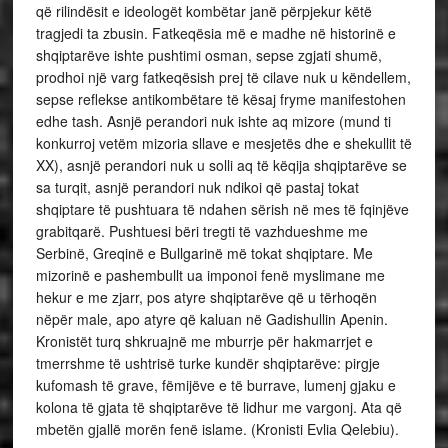
që rilindësit e ideologët kombëtar janë përpjekur këtë
tragjedi ta zbusin. Fatkeqësia më e madhe në historinë e
shqiptarëve ishte pushtimi osman, sepse zgjati shumë,
prodhoi një varg fatkeqësish prej të cilave nuk u këndellem,
sepse reflekse antikombëtare të kësaj fryme manifestohen
edhe tash. Asnjë perandori nuk ishte aq mizore (mund ti
konkurroj vetëm mizoria sllave e mesjetës dhe e shekullit të
XX), asnjë perandori nuk u solli aq të këqija shqiptarëve se
sa turqit, asnjë perandori nuk ndikoi që pastaj tokat
shqiptare të pushtuara të ndahen sërish në mes të fqinjëve
grabitqarë. Pushtuesi bëri tregti të vazhdueshme me
Serbinë, Greqinë e Bullgarinë më tokat shqiptare. Me
mizorinë e pashembullt ua imponoi fenë myslimane me
hekur e me zjarr, pos atyre shqiptarëve që u tërhoqën
nëpër male, apo atyre që kaluan në Gadishullin Apenin.
Kronistët turq shkruajnë me mburrje për hakmarrjet e
tmerrshme të ushtrisë turke kundër shqiptarëve: pirgje
kufomash të grave, fëmijëve e të burrave, lumenj gjaku e
kolona të gjata të shqiptarëve të lidhur me vargonj. Ata që
mbetën gjallë morën fenë islame. (Kronisti Evlia Qelebiu).