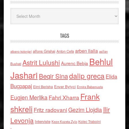
Arkiv
TAGS
arben llalla
alfons Grishaj
Anton Cefa
asllan
albano kolonjari
Behlul
Astrit Lulushi
Aurenc Bebja
Bushati
Jashari
dalip greca
Beqir Sina
Elida
Buçpapaj
Enver Bytyci
Elmi Berisha
Ermira Babamusta
Frank
Eugjen Merlika
Fahri Xharra
shkreli
Ilir
Gezim Llojdia
Fritz radovani
Levonja
Interviste
Kolec Traboini
Keze Kozeta Zylo