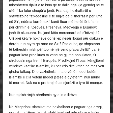
mbështeten djallit e të birin që të dalin nga kjo gjendej në të
cilën i ka futur shoqëria jonë. Prandaj, hoxhallarët e
shfrytëzojnë fatkeqësinë e të rinjve që t’i thërrasin për luftë
në Siri, ndërsa kurrë nuk i kanë ftuar më herët të luftonin
për çlirimin e Kosovës. Presheva, Medvegja e Bujanovci
janë të okupuara. Ku janë këta mercenarë që s’bëzajnë?
Cili prej këtyre hoxhëve do të jep nesër llogari për gjakun e
derdhur të atyre që ranë në Siri? Pse duhej që shqiptarët
të bëheshin mish për top në një vend prapa diellit? Janë
paguar këta predikues ta vënë në gjumë popullatën, t’i
shkëpusin nga treni i Evropës. Predikojnë t’i bashkëngjitemi
vendeve kaotike islamike, ku për çdo ditë vriten në mes veti
qindra fatkeq. Dhe vazhdimisht na e vënë model botën
islamike e cila vetëm model jetese e qytetërimi nuk mund
të merret. Nuk na e preferojnë as njerëzit e tyre të mençur.
Kur mjekërzinjtë përdhosin qytetin e ilirëve
Në Maqedoni islamikët me hoxhallarët e paguar nga dreqi,
pra në marrëveshje më shërbimet sekrete sllave e turke,