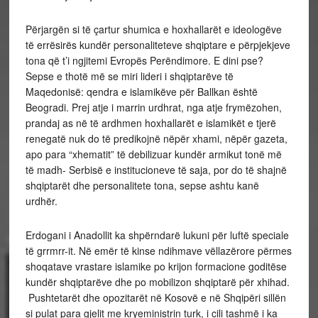
Përjargën si të çartur shumica e hoxhallarët e ideologëve
të errësirës kundër personaliteteve shqiptare e përpjekjeve
tona që t’i ngjitemi Evropës Perëndimore. E dini pse?
Sepse e thotë më se miri lideri i shqiptarëve të
Maqedonisë: qendra e islamikëve për Ballkan është
Beogradi. Prej atje i marrin urdhrat, nga atje frymëzohen,
prandaj as në të ardhmen hoxhallarët e islamikët e tjerë
renegatë nuk do të predikojnë nëpër xhami, nëpër gazeta,
apo para “xhematit” të debilizuar kundër armikut tonë më
të madh- Serbisë e institucioneve të saja, por do të shajnë
shqiptarët dhe personalitete tona, sepse ashtu kanë
urdhër.
Erdogani i Anadollit ka shpërndarë lukuni për luftë speciale
të grrmrr-it. Në emër të kinse ndihmave vëllazërore përmes
shoqatave vrastare islamike po krijon formacione goditëse
kundër shqiptarëve dhe po mobilizon shqiptarë për xhihad.
Pushtetarët dhe opozitarët në Kosovë e në Shqipëri sillën
si pulat para gjelit me kryeministrin turk, i cili tashmë i ka