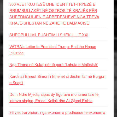
300 VJET KUJTESË DHE IDENTITET-TRYEZË E
RRUMBULLAKËT NË OSTROS TË KRAJËS PËR
SHPËRNGULJEN E ARBËRESHËVE NGA TREVA
KRAJË-SHESTAN NË ZARË TË DALMACISË
SHPOPULLIMI, PUSHTIMI I SHEKULLIT XXI
VATRA’s Letter to President Trump: End the Hague
Injustice
Nga Tirana në Kukaj për të parë “Lahuta e Malësisë”
Kardinali Ernest Simoni rikthehet si dëshmitar në Burgun
e Spaçit
Dom Ndre Mjeda, sipas dy figurave monumentale të
letrave shqipe, Ernest Koliqit dhe At Gjergj Fishta
36 vjet tranzicion, nga ekonomia prodhuese te ekonomia