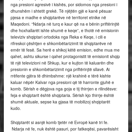
nga presioni agresivë i kishës, por sidomos nga presioni i
dhunshëm i shtetit grekë. Të njëjtën gjë e kanë pësuar
pjesa e madhe e shqiptarëve në territoret etnike në
Maqedoni. “Ndarja në turq e kaur që na e bënin priftërinjtë
dhe hoxhallarët ishte shumë e keqe”, e thotë në emisionin
televiziv shqiptari ortodoks nga Reka e Keqe, i cili e
rifreskoi çështjen e shkombëtarizimit të shqiptarëve në
emër të fesë. Sa herë e shikoj këtë emision, edhe mua me
qahet, ashtu sikurse i qahet protagonistit të emisionit shqip
të një televizioni në Shkup, kur e kujton të kaluarën dhe
presionin e shkombëtarizimit nga priftërinjtë sllavë. Ai
rrëfente gjëra të dhimbshme: një krahinë e tërë kishte
kaluar nëpër Kalvar nga presioni që të harronte gjuhë e
komb. Sërish e dëgjova nga goja e tij thirrjen e rilindësve:
feja e shqiptarit është shqiptaria. Sërish kjo thirrje është
shumë aktuale, sepse ka gjasa të mobilizoj shqiptarët
kudo.
Shqiptarët si asnjë komb tjetër në Evropë kanë tri fe.
Ndarja në fe, nuk është pasuri, por fatkeqësi, pavarësisht