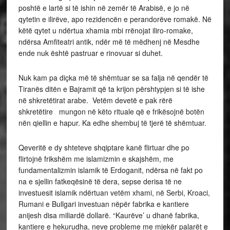
poshtë e lartë si të ishin në zemër të Arabisë, e jo në
qytetin e ilirëve, apo rezidencën e perandorëve romakë. Në
këtë qytet u ndërtua xhamia mbi rrënojat iliro-romake,
ndërsa Amfiteatri antik, ndër më të mëdhenj në Mesdhe
ende nuk është pastruar e rinovuar si duhet.
Nuk kam pa diçka më të shëmtuar se sa falja në qendër të
Tiranës ditën e Bajramit që ta krijon përshtypjen si të ishe
në shkretëtirat arabe. Vetëm devetë e pak rërë
shkretëtire mungon në këto rituale që e frikësojnë botën
nën qiellin e hapur. Ka edhe shembuj të tjerë të shëmtuar.
Qeveritë e dy shteteve shqiptare kanë flirtuar dhe po
flirtojnë frikshëm me islamizmin e skajshëm, me
fundamentalizmin islamik të Erdoganit, ndërsa në fakt po
na e sjellin fatkeqësinë të dera, sepse derisa të ne
investuesit islamik ndërtuan vetëm xhami, në Serbi, Kroaci,
Rumani e Bullgari investuan nëpër fabrika e kantiere
anijesh disa miliardë dollarë. “Kaurëve’ u dhanë fabrika,
kantiere e hekurudha, neve probleme me mjekër palarët e