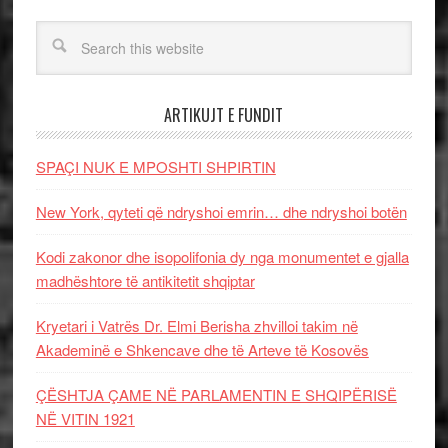
ARTIKUJT E FUNDIT
SPAÇI NUK E MPOSHTI SHPIRTIN
New York, qyteti që ndryshoi emrin… dhe ndryshoi botën
Kodi zakonor dhe isopolifonia dy nga monumentet e gjalla
madhështore të antikitetit shqiptar
Kryetari i Vatrës Dr. Elmi Berisha zhvilloi takim në
Akademinë e Shkencave dhe të Arteve të Kosovës
ÇËSHTJA ÇAME NË PARLAMENTIN E SHQIPËRISË
NË VITIN 1921