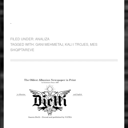
.
FILED UNDER:
ANALIZA
TAGGED WITH:
GANI MEHMETAJ
,
KALI I TROJES
,
MES
SHQIPTAREVE