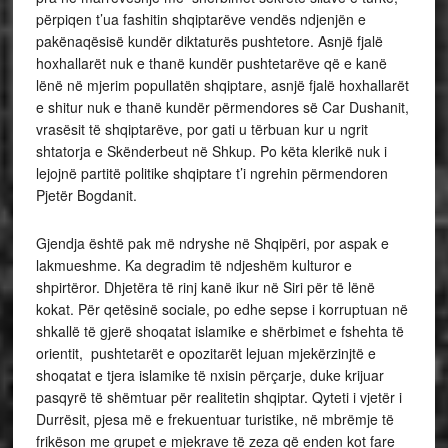
përpiqen t’ua fashitin shqiptarëve vendës ndjenjën e
pakënaqësisë kundër diktaturës pushtetore. Asnjë fjalë
hoxhallarët nuk e thanë kundër pushtetarëve që e kanë
lënë në mjerim popullatën shqiptare, asnjë fjalë hoxhallarët
e shitur nuk e thanë kundër përmendores së Car Dushanit,
vrasësit të shqiptarëve, por gati u tërbuan kur u ngrit
shtatorja e Skënderbeut në Shkup. Po këta klerikë nuk i
lejojnë partitë politike shqiptare t’i ngrehin përmendoren
Pjetër Bogdanit.
Gjendja është pak më ndryshe në Shqipëri, por aspak e
lakmueshme. Ka degradim të ndjeshëm kulturor e
shpirtëror. Dhjetëra të rinj kanë ikur në Siri për të lënë
kokat. Për qetësinë sociale, po edhe sepse i korruptuan në
shkallë të gjerë shoqatat islamike e shërbimet e fshehta të
orientit, pushtetarët e opozitarët lejuan mjekërzinjtë e
shoqatat e tjera islamike të nxisin përçarje, duke krijuar
pasqyrë të shëmtuar për realitetin shqiptar. Qyteti i vjetër i
Durrësit, pjesa më e frekuentuar turistike, në mbrëmje të
frikëson me grupet e mjekrave të zeza që enden kot fare