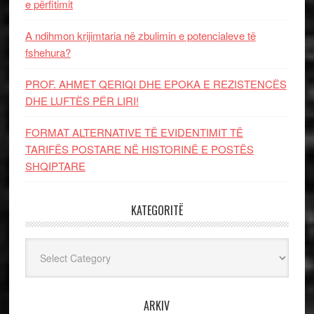
e përfitimit
A ndihmon krijimtaria në zbulimin e potencialeve të
fshehura?
PROF. AHMET QERIQI DHE EPOKA E REZISTENCЁS
DHE LUFTЁS PЁR LIRI!
FORMAT ALTERNATIVE TË EVIDENTIMIT TË
TARIFËS POSTARE NË HISTORINË E POSTËS
SHQIPTARE
KATEGORITË
Kategoritë
ARKIV