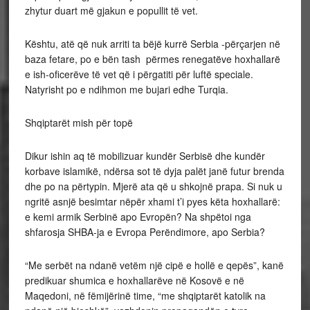
zhytur duart më gjakun e popullit të vet.
Kështu, atë që nuk arriti ta bëjë kurrë Serbia -përçarjen në
baza fetare, po e bën tash përmes renegatëve hoxhallarë
e ish-oficerëve të vet që i përgatiti për luftë speciale.
Natyrisht po e ndihmon me bujari edhe Turqia.
Shqiptarët mish për topë
Dikur ishin aq të mobilizuar kundër Serbisë dhe kundër
korbave islamikë, ndërsa sot të dyja palët janë futur brenda
dhe po na përtypin. Mjerë ata që u shkojnë prapa. Si nuk u
ngritë asnjë besimtar nëpër xhami t’i pyes këta hoxhallarë:
e kemi armik Serbinë apo Evropën? Na shpëtoi nga
shfarosja SHBA-ja e Evropa Perëndimore, apo Serbia?
“Me serbët na ndanë vetëm një cipë e hollë e qepës”, kanë
predikuar shumica e hoxhallarëve në Kosovë e në
Maqedoni, në fëmijërinë time, “me shqiptarët katolik na