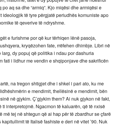
 po aq sa dhe “armiq”. Kjo miqësi dhe armiqësi e
t ideologjik të tyre përgjatë periudhës komuniste apo
nomike të qeverive të ndryshme.
lgët e furishme por që kur tërhiqen lënë pasoja,
ushqyera, kryqëzohen fate, rrëfehen dhimbje. Libri në
e larg, dy popuj që politika i ndau por dashuria
 fati i lidhur me vendin e shqiponjave dhe sakrificën
të, na tregon shtigjet dhe i shkel i pari ato, ku me
ë lidhëshmërin e mendimit, thellësinë e mendimit, bën
ësinë në gjykim. Ç’gjykim them? Ai nuk gjykon në fakt,
ë ti interpretojmë. Ngacmon të kaluarën, që të nxisë
jnë më tej në shtegun që ai hap për të zbardhur se çfarë
apitullimit të Italisë fashiste e deri në vitet ’90. Nuk