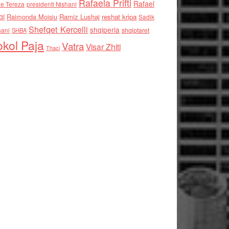
Rafaela Prifti
Rafael
e Tereza
presidenti Nishani
qi
Raimonda Moisiu
Ramiz Lushaj
reshat kripa
Sadik
Shefqet Kercelli
shqiperia
hani
shqiptaret
SHBA
kol Paja
Vatra
Visar Zhiti
Thaci