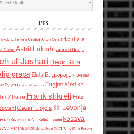
TAGS
arben llalla
alfons Grishaj
Anton Cefa
no kolonjari
Astrit Lulushi
Aurenc Bebja
an Bushati
ehlul Jashari
Beqir Sina
alip greca
Elida Buçpapaj
Elmi Berisha
Eugjen Merlika
er Bytyci
Ermira Babamusta
Frank shkreli
hri Xharra
Fritz
Ilir Levonja
Gezim Llojdia
dovani
kosova
rviste
Kolec Traboini
Keze Kozeta Zylo
sove
nderroi jete
Marjana Bulku
ne Kosove
Murat Gecaj