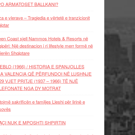
PO ARMATOSET BALLKANI?
za e vlerave – Tragjedia e vërtetë e tranzicionit
iptar
en Coast sjell Nammos Hotels & Resorts në
ipëri: Një destinacion i ri lifestyle merr formë në
ierën Shqiptare
EBLO (1966) / HISTORIA E SPANJOLLES
A VALENCIA QË PËRFUNDOI NË LUSHNJE
29 VJET PRITJE (1937 – 1966) TË NJË
LEFONATE NGA DY MOTRAT
tojmë sakrificën e familjes Lleshi për lirinë e
sovës
AÇI NUK E MPOSHTI SHPIRTIN