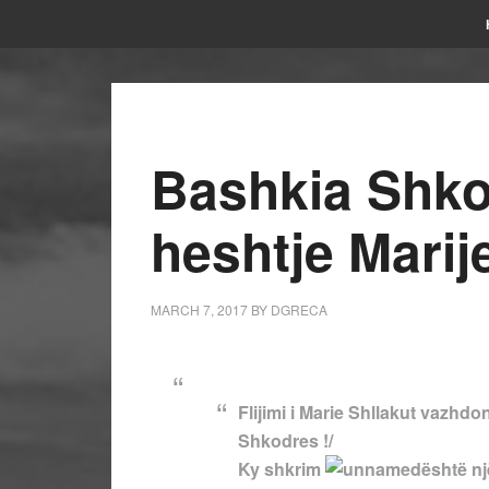
Bashkia Shk
heshtje Marij
MARCH 7, 2017
BY
DGRECA
Flijimi i Marie Shllakut vazhdo
Shkodres !/
Ky shkrim
është nj