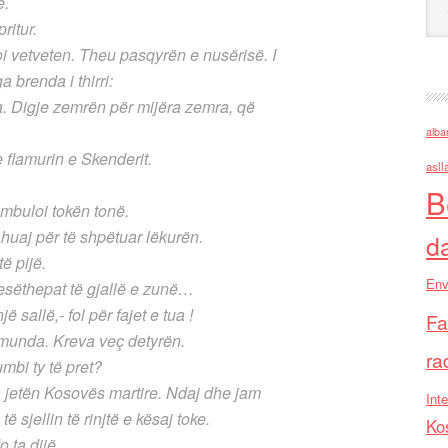
ë.
ritur.
 vetveten. Theu pasqyrën e nusërisë. I
 brenda i thirri:
a. Digje zemrën për mijëra zemra, që
alba
 flamurin e Skenderit.
asll
B
 mbuloi tokën tonë.
huaj për të shpëtuar lëkurën.
d
ë pijë.
Env
esëthepat të gjallë e zunë…
jë sallë,- fol për fajet e tua !
Fa
a munda. Kreva veç detyrën.
ra
umbi ty të pret?
a jetën Kosovës martire. Ndaj dhe jam
Inte
ë sjellin të rinjtë e kësaj toke.
Ko
 ta dijë.