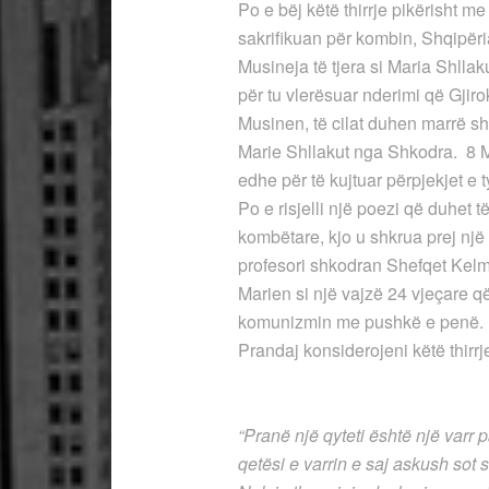
Po e bëj këtë thirrje pikërisht m
sakrifikuan për kombin, Shqipër
Musineja të tjera si Maria Shlla
për tu vlerësuar nderimi që Gjiro
Musinen, të cilat duhen marrë sh
Marie Shllakut nga Shkodra. 8 Ma
edhe për të kujtuar përpjekjet e t
Po e risjelli një poezi që duhet të
kombëtare, kjo u shkrua prej një
profesori shkodran Shefqet Kelme
Marien si një vajzë 24 vjeçare që
komunizmin me pushkë e penë.
Prandaj konsiderojeni këtë thir
**
“Pranë një qyteti është një varr 
qetësi e varrin e saj askush sot 