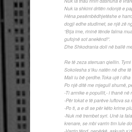
Nuk ia thau rinin dashuria e vrar
Nuk ia shkimi dritën ndonjë e pap
Hëna pesëmbëdhjetëshe e harroi
dogji edhe studimet, se një zë nga
“Bija ime, rininë tënde falma mu
gufojnë sot anekënd!”.
Dhe Shkodrania doli në ballë me
Re të zeza sterruan qiellin. Tymi
Sokolesha s’iku natën në dhe të 
Mali iu bë çerdhe.Toka ujë i dha t
Po një ditë me mjegull shumë, p
-Ti armike e popullit,- i thanë në n
-Për tokat e të parëve luftova s
-Po ti, a e di se për këto krime pl
-Nuk më trembet syri. Unë ia fal
krenare, se mbi varrin tim lule do t
-Varrin tënd, nepërkë, askush s’do