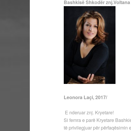
Bashkisë Shkodër znj.Voltana
Leonora Laçi, 2017/
E nderuar znj. Kryetare!
Si femra e parë Kryetare Bashkie
të privilegjuar për përfaqësimin 