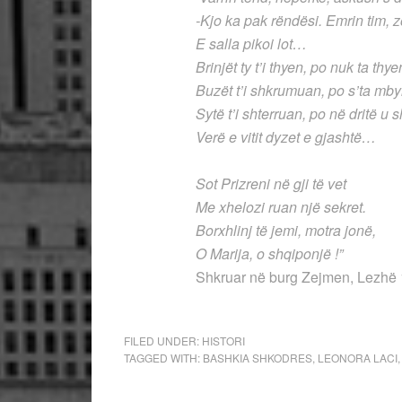
-Kjo ka pak rëndësi. Emrin tim, zo
E salla pikoi lot…
Brinjët ty t’i thyen, po nuk ta t
Buzët t’i shkrumuan, po s’ta mb
Sytë t’i shterruan, po në dritë 
Verë e vitit dyzet e gjashtë…
Sot Prizreni në gji të vet
Me xhelozi ruan një sekret.
Borxhlinj të jemi, motra jonë,
O Marija, o shqiponjë !”
Shkruar në burg Zejmen, Lezhë 
FILED UNDER:
HISTORI
TAGGED WITH:
BASHKIA SHKODRES
,
LEONORA LACI