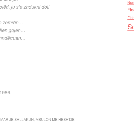
Nen
tëri, ju s’e zhdukni dot!
Flo
Els
hyen zemrën…
So
yllën gojën…
u shndërruan…
1986.
,
MARIJE SHLLAKUN
,
MBULON ME HESHTJE