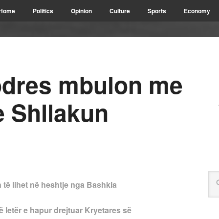
Home
Politics
Opinion
Culture
Sports
Economy
odres mbulon me
e Shllakun
n të lihet në heshtje nga Bashkia
ë letër e hapur drejtuar Kryetares së