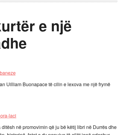
urtër e një
adhe
alian Uilliam Buonapace të cilin e lexova me një frymë
a ca ditësh në promovimin që ju bë këtij libri në Durrës dhe
, historinë, fatet e dy popujve të cilët janë ndeshur