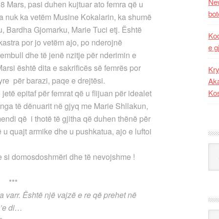
New
e 8 Mars, pasi duhen kujtuar ato femra që u
bot
ia nuk ka vetëm Musine Kokalarin, ka shumë
ku, Bardha Gjomarku, Marie Tuci etj. Është
Kod
kastra por jo vetëm ajo, po nderojnë
e g
embull dhe të jenë nzitje për nderimin e
rsi është dita e sakrificës së femrës por
Kry
yre për barazi, paqe e drejtësi.
Aka
 jetë epitaf për femrat që u flijuan për idealet
Ko
 nga të dënuarit në gjyq me Marie Shllakun,
ndi që i thotë të gjitha që duhen thënë për
 u quajt armike dhe u pushkatua, ajo e luftoi
Kat
rje si domosdoshmëri dhe të nevojshme !
*
pa varr. Është një vajzë e re që prehet në
s’e di…
Ark