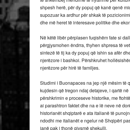
shpesh herë, për dy popuj që kanë qenë miq
supozuar ka ardhur për shkak të pozicionimi
dhe më heret të interesave politike dhe eko
Në këtë libër përplasen fuqishëm fate si dal
përgjysmohen ëndrra, thyhen shpresa të vet
sintezë të tij ka dy popuj që ishin sa afër dh
njerëzore i bashkoi. Përshkruhet hollësishëm
njerëzore për hirë të familjes.
Studimi i Buonapaces na jep një mësim të qar
kujdesin që tregon ndaj detajeve, i qartë n
përshkrimin e proceseve historike, me ftoht
ai parashtron faktet dhe na e lë neve në dor
historianët shqiptarë e ata italianë të puno
ndodhi me italianët e ngelur në Shqipëri pas k
janë pak i thonë gjysmë shekulli.