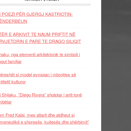
I POEZI PËR GJERGJ KASTRIOTIN-
ËNDERBEUN
TËR E ARKIVIT TE NAUM PRIFTIT NË
RVJETORIN E PARE TE DRAGO SILIQIT
aku, nga elementi arkitektonik te simboli i
ngut familjar
ëreshët si model evropian i mbrojtjes së
titetit kulturor
i Shijaku, “Diego Rivera” shqiptar i artit tonë
mbëtar
m Fred Kalaj, mes altarit dhe atdheut si
meneutikë e shpresës, kujtesës dhe shërbimit”