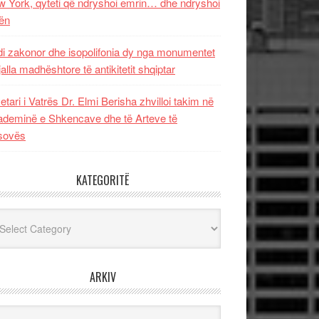
 York, qyteti që ndryshoi emrin… dhe ndryshoi
ën
i zakonor dhe isopolifonia dy nga monumentet
jalla madhështore të antikitetit shqiptar
etari i Vatrës Dr. Elmi Berisha zhvilloi takim në
deminë e Shkencave dhe të Arteve të
sovës
KATEGORITË
egoritë
ARKIV
iv