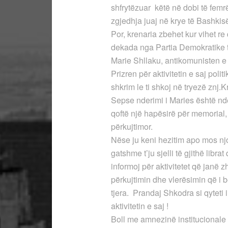
shfrytëzuar këtë në dobi të fem
zgjedhja juaj në krye të Bashkisë
Por, krenaria zbehet kur vihet r
dekada nga Partia Demokratike t
Marie Shllaku, antikomunisten e
Prizren për aktivitetin e saj poli
shkrim le ti shkoj në tryezë znj.
Sepse nderimi i Maries është nder
qoftë një hapësirë për memorial, n
përkujtimor.
Nëse ju keni hezitim apo mos njo
gatshme t’ju sjelli të gjithë libra
informoj për aktivitetet që janë 
përkujtimin dhe vlerësimin që i
tjera. Prandaj Shkodra si qyteti i
aktivitetin e saj !
Boll me amnezinë institucionale 