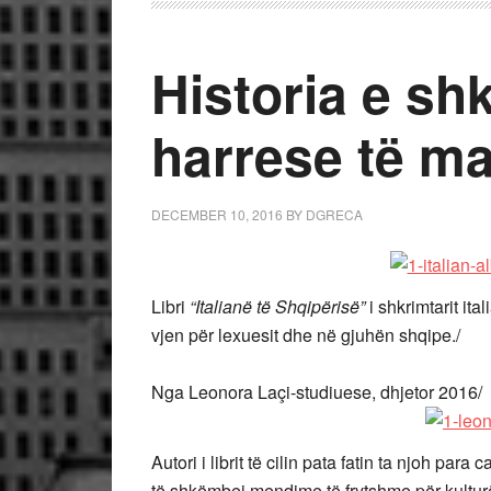
Historia e shk
harrese të m
DECEMBER 10, 2016
BY
DGRECA
Libri
“Italianë të Shqipërisë”
i shkrimtarit it
vjen për lexuesit dhe në gjuhën shqipe./
Nga Leonora Laçi-studiuese, dhjetor 2016/
Autori i librit të cilin pata fatin ta njoh par
të shkëmbej mendime të frytshme për kulturën