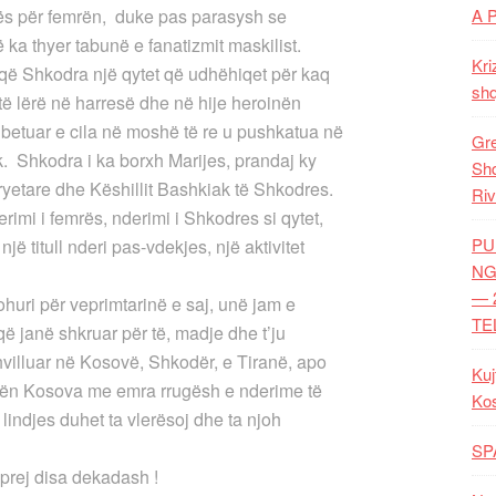
rës për femrën, duke pas parasysh se
A 
 ka thyer tabunë e fanatizmit maskilist.
Kri
e që Shkodra një qytet që udhëhiqet për kaq
shq
ë lërë në harresë dhe në hije heroinën
 betuar e cila në moshë të re u pushkatua në
Gre
tik. Shkodra i ka borxh Marijes, prandaj ky
Shq
Kryetare dhe Këshillit Bashkiak të Shkodres.
Riv
imi i femrës, nderimi i Shkodres si qytet,
PU
jë titull nderi pas-vdekjes, një aktivitet
NG
— 
huri për veprimtarinë e saj, unë jam e
TE
t që janë shkruar për të, madje dhe t’ju
zhvilluar në Kosovë, Shkodër, e Tiranë, apo
Kuj
 bën Kosova me emra rrugësh e nderime të
Ko
 lindjes duhet ta vlerësoj dhe ta njoh
SP
prej disa dekadash !