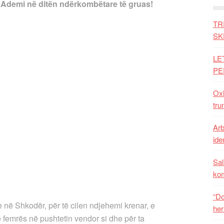
 Ademi në ditën ndërkombëtare të gruas!
TR
SK
LE
PE
Oxh
tru
Arb
iden
Sal
ko
“Do
 në Shkodër, për të cilen ndjehemi krenar, e
her
e femrës në pushtetin vendor si dhe për ta