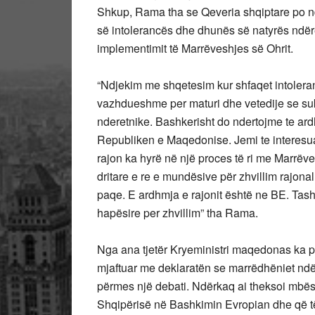
Shkup, Rama tha se Qeveria shqiptare po n
së intolerancës dhe dhunës së natyrës ndë
implementimit të Marrëveshjes së Ohrit.
“Ndjekim me shqetesim kur shfaqet intoleran
vazhdueshme per maturi dhe vetedije se su
nderetnike. Bashkerisht do ndertojme te ar
Republiken e Maqedonise. Jemi te interesu
rajon ka hyrë në një proces të ri me Marrë
dritare e re e mundësive për zhvillim rajonal.2
paqe. E ardhmja e rajonit është ne BE. Tas
hapësire per zhvillim” tha Rama.
Nga ana tjetër Kryeministri maqedonas ka p
mjaftuar me deklaratën se marrëdhëniet ndër
përmes një debati. Ndërkaq ai theksoi mbës
Shqipërisë në Bashkimin Evropian dhe që të