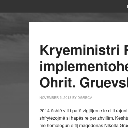
Kryeministri
implementohe
Ohrit. Gruevs
NOVEMBER 6, 2013
BY
DGRECA
2014 është viti i parë,vigjiljen e te cilit raj
shfrytëzojmë si hapësire per zhvillim. Kësht
me homologun e tij maqedonas Nikolla Gruevs