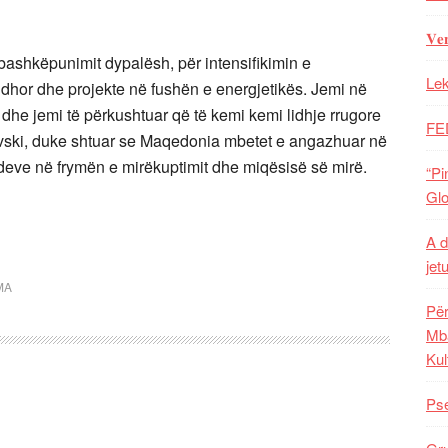
𝐕𝐞
 bashkëpunimit dypalësh, për intensifikimin e
Lek
hor dhe projekte në fushën e energjetikës. Jemi në
8 dhe jemi të përkushtuar që të kemi kemi lidhje rrugore
FE
evski, duke shtuar se Maqedonia mbetet e angazhuar në
eve në frymën e mirëkuptimit dhe miqësisë së mirë.
“Pi
Glo
A d
jet
MA
Për
Mba
Kul
Pse