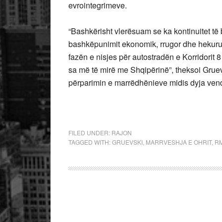
evrointegrimeve.
“Bashkërisht vlerësuam se ka kontinuitet të
bashkëpunimit ekonomik, rrugor dhe hekurud
fazën e nisjes për autostradën e Korridorit 
sa më të mirë me Shqipërinë”, theksoi Gru
përparimin e marrëdhënieve midis dyja vend
FILED UNDER:
RAJON
TAGGED WITH:
GRUEVSKI
,
MARRVESHJA E OHRIT
,
R