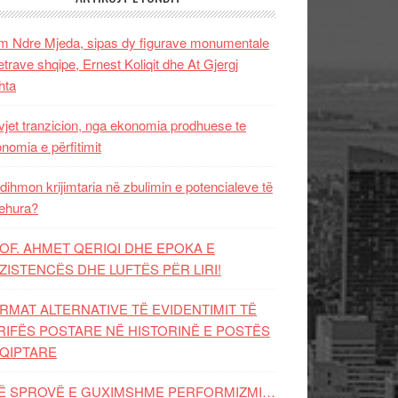
 Ndre Mjeda, sipas dy figurave monumentale
letrave shqipe, Ernest Koliqit dhe At Gjergj
hta
vjet tranzicion, nga ekonomia prodhuese te
nomia e përfitimit
dihmon krijimtaria në zbulimin e potencialeve të
ehura?
OF. AHMET QERIQI DHE EPOKA E
ZISTENCЁS DHE LUFTЁS PЁR LIRI!
RMAT ALTERNATIVE TË EVIDENTIMIT TË
RIFËS POSTARE NË HISTORINË E POSTËS
QIPTARE
Ë SPROVË E GUXIMSHME PERFORMIZMI…