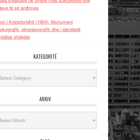
uaja shqiptare në SHBA mes sukseseve dhe
dave të së ardhmes
lori i Kristoforidhit (1904): Monument
sikografik, etnogjeografik dhe i identitetit
bëtar shqiptar
KATEGORITË
egoritë
ARKIV
iv