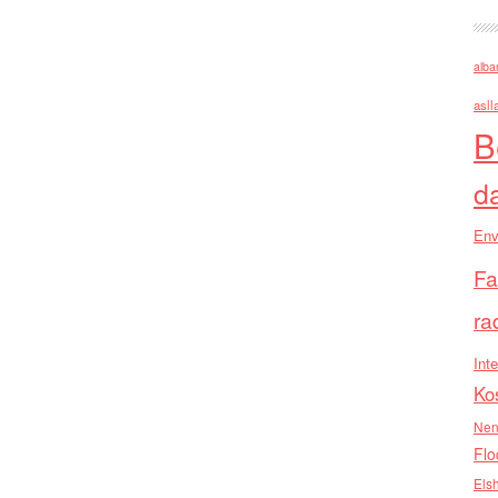
alba
asll
B
d
Env
Fa
ra
Inte
Ko
Nen
Flo
Els