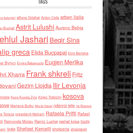
TAGS
arben llalla
alfons Grishaj
Anton Cefa
no kolonjari
Astrit Lulushi
Aurenc Bebja
an Bushati
ehlul Jashari
Beqir Sina
alip greca
Elida Buçpapaj
Elmi Berisha
Eugjen Merlika
er Bytyci
Ermira Babamusta
Frank shkreli
hri Xharra
Fritz
Ilir Levonja
Gezim Llojdia
dovani
kosova
rviste
Kolec Traboini
Keze Kozeta Zylo
sove
nderroi jete
Marjana Bulku
ne Kosove
Murat Gecaj
Rafaela Prifti
Rafael
e Tereza
presidenti Nishani
qi
Raimonda Moisiu
Ramiz Lushaj
reshat kripa
Sadik
Shefqet Kercelli
shqiperia
hani
shqiptaret
SHBA