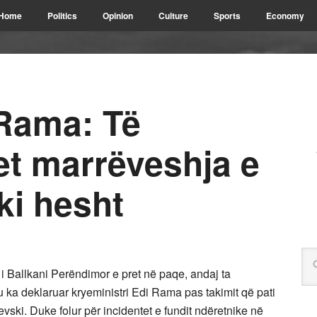
Home
Politics
Opinion
Culture
Sports
Economy
 Rama: Të
t marrëveshja e
ki hesht
oni i Ballkani Perëndimor e pret në paqe, andaj ta
u ka deklaruar kryeministri Edi Rama pas takimit që pati
ki. Duke folur për incidentet e fundit ndëretnike në