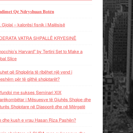
𝐝𝐢𝐦𝐞𝐭 𝐐𝐞̈ 𝐍𝐝𝐫𝐲𝐬𝐡𝐮𝐚𝐧 𝐁𝐨𝐭𝐞̈𝐧
 Gjolaj – kalorësi fisnik i Malësisë
DERATA VATRA SHPALLË KRYESINË
nocchio’s Harvard” by Tertini Set to Make a
bal Slice
uhet që Shqipëria të ribëhet një vend i
ueshëm për të gjithë shqiptarët?
fundoi me sukses Seminari XIX
rëkombëtar i Mësuesve të Gjuhës Shqipe dhe
turës Shqiptare në Diasporë dhe në Mërgatë
 dhe kush e vrau Hasan Riza Pashën?