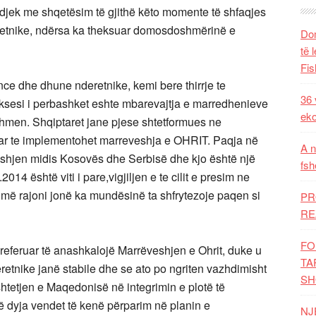
djek me shqetësim të gjithë këto momente të shfaqjes
retnike, ndërsa ka theksuar domosdoshmërinë e
Dom
të 
Fis
ce dhe dhune nderetnike, kemi bere thirrje te
36 
ksesi i perbashket eshte mbarevajtja e marredhenieve
eko
dhmen. Shqiptaret jane pjese shtetformues ne
ar te implementohet marreveshja e OHRIT. Paqja në
A n
veshjen midis Kosovës dhe Serbisë dhe kjo është një
fsh
014 është viti i pare,vigjiljen e te cilit e presim ne
hmë rajoni jonë ka mundësinë ta shfrytezoje paqen si
PR
RE
FO
referuar të anashkalojë Marrëveshjen e Ohrit, duke u
TA
etnike janë stabile dhe se ato po ngriten vazhdimisht
SH
htetjen e Maqedonisë në integrimin e plotë të
 dyja vendet të kenë përparim në planin e
NJ