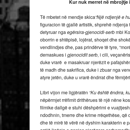
Kur nuk merret në mbrojtje i d
Të mbetet në mendje skica
“Një ndjenjë e h
figuracion të gjallë artistik, shprehë ndjenja
detyruar nga
egërsira-gjenocidi-serb
mbi Kos
oborrin e shtëpisë, lojërat, shoqet dhe shokët
vendlindjes dhe, pas prindërve të tyre, “morë
demaskues i
gjenocidit serb
, i cili, veçanëri
duke vrarë e masakruar njerëzit e pafajshë
të madh dhe sakrifica, duke i zbuar nga vend
atyre jetën, duke u vrarë ëndrrat dhe fëmijë
Libri vijon me ligjëratën
“Ku është ëndrra, k
nëpërmjet rrëfimit drithërues të një nëne ko
filmike dallgë e stuhi dëshpërimi e vuajtje
ndodhnin, tmerre dhe krime rrëqethëse, që d
dhe të mirë të vërë në dyshim karakterin e p