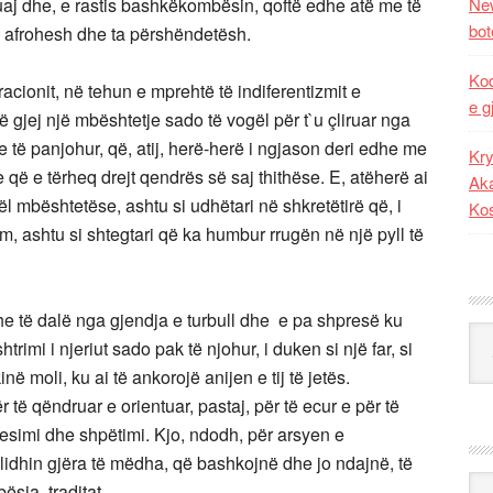
aj dhe, e rastis bashkëkombësin, qoftë edhe atë me të
New
bot
`i afrohesh dhe ta përshëndetësh.
Kod
cionit, në tehun e mprehtë të indiferentizmit e
e g
ë gjej një mbështetje sado të vogël për t`u çliruar nga
 të panjohur, që, atij, herë-herë i ngjason deri edhe me
Kry
që e tërheq drejt qendrës së saj thithëse. E, atëherë ai
Aka
 mbështetëse, ashtu si udhëtari në shkretëtirë që, i
Ko
m, ashtu si shtegtari që ka humbur rrugën në një pyll të
he të dalë nga gjendja e turbull dhe e pa shpresë ku
Kat
imi i njeriut sado pak të njohur, i duken si një far, si
inë moli, ku ai të ankorojë anijen e tij të jetës.
ë qëndruar e orientuar, pastaj, për të ecur e për të
besimi dhe shpëtimi. Kjo, ndodh, për arsyen e
dhin gjëra të mëdha, që bashkojnë dhe jo ndajnë, të
Ark
bësia, traditat…