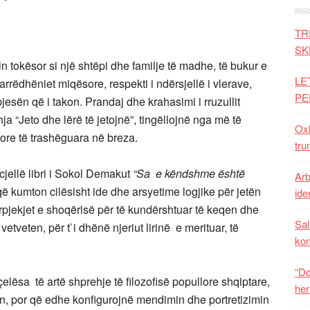
TR
SK
in tokësor si një shtëpi dhe familje të madhe, të bukur e
LE
rrëdhëniet miqësore, respekti i ndërsjellë i vlerave,
PE
esën që i takon. Prandaj dhe krahasimi i rruzullit
a “Jeto dhe lërë të jetojnë”, tingëllojnë nga më të
Oxh
sore të trashëguara në breza.
tru
ërcjellë libri i Sokol Demakut
“Sa e këndshme është
Arb
që kumton cilësisht ide dhe arsyetime logjike për jetën
iden
pjekjet e shoqërisë për të kundërshtuar të keqen dhe
Sal
etveten, për t`i dhënë njeriut lirinë e merituar, të
ko
“Do
i çelësa të artë shprehje të filozofisë popullore shqiptare,
her
, por që edhe konfigurojnë mendimin dhe portretizimin