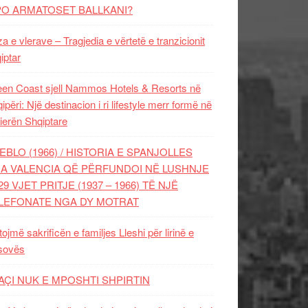
PO ARMATOSET BALLKANI?
za e vlerave – Tragjedia e vërtetë e tranzicionit
iptar
en Coast sjell Nammos Hotels & Resorts në
ipëri: Një destinacion i ri lifestyle merr formë në
ierën Shqiptare
EBLO (1966) / HISTORIA E SPANJOLLES
A VALENCIA QË PËRFUNDOI NË LUSHNJE
29 VJET PRITJE (1937 – 1966) TË NJË
LEFONATE NGA DY MOTRAT
tojmë sakrificën e familjes Lleshi për lirinë e
sovës
AÇI NUK E MPOSHTI SHPIRTIN