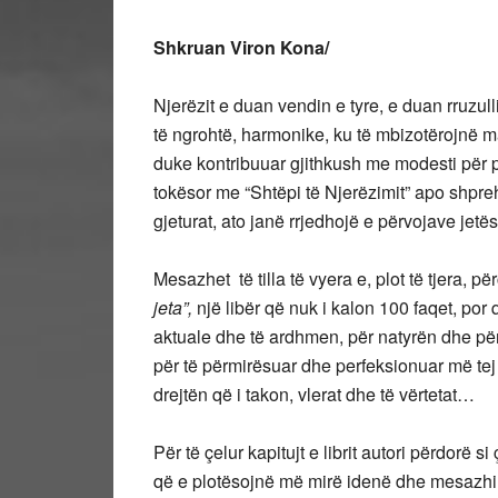
Shkruan Viron Kona/
Njerëzit e duan vendin e tyre, e duan rruzull
të ngrohtë, harmonike, ku të mbizotërojnë ma
duke kontribuuar gjithkush me modesti për pj
tokësor me “Shtëpi të Njerëzimit” apo shprehj
gjeturat, ato janë rrjedhojë e përvojave jetë
Mesazhet të tilla të vyera e, plot të tjera, p
jeta”,
një libër që nuk i kalon 100 faqet, por 
aktuale dhe të ardhmen, për natyrën dhe për
për të përmirësuar dhe perfeksionuar më tej v
drejtën që i takon, vlerat dhe të vërtetat…
Për të çelur kapitujt e librit autori përdorë s
që e plotësojnë më mirë idenë dhe mesazhin