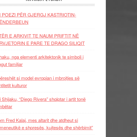
I POEZI PËR GJERGJ KASTRIOTIN-
ËNDERBEUN
TËR E ARKIVIT TE NAUM PRIFTIT NË
RVJETORIN E PARE TE DRAGO SILIQIT
aku, nga elementi arkitektonik te simboli i
ngut familjar
ëreshët si model evropian i mbrojtjes së
titetit kulturor
i Shijaku, “Diego Rivera” shqiptar i artit tonë
mbëtar
m Fred Kalaj, mes altarit dhe atdheut si
meneutikë e shpresës, kujtesës dhe shërbimit”