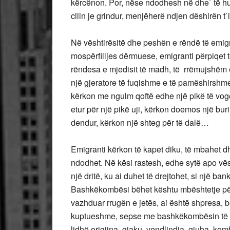
kërcënon. Por, nëse ndodhesh në dhe` të hu
cilin je grindur, menjëherë ndjen dëshirën t
Në vështirësitë dhe peshën e rëndë të emigra
mospërfilljes dërmuese, emigranti përpiqet t
rëndesa e mjedisit të madh, të rrëmujshëm e
një gjeratore të fuqishme e të pamëshirshme 
kërkon me ngulm qoftë edhe një pikë të vogël
etur për një pikë uji, kërkon doemos një buri
dendur, kërkon një shteg për të dalë…
Emigranti kërkon të kapet diku, të mbahet d
ndodhet. Në kësi rastesh, edhe sytë apo vështr
një dritë, ku ai duhet të drejtohet, si një bank
Bashkëkombësi bëhet kështu mbështetje për t
vazhduar rrugën e jetës, ai është shpresa, 
kuptueshme, sepse me bashkëkombësin të li
lidhë origjina, gjaku, vendlindja, gjuha, kom