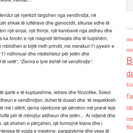
dendur që njerëzit largohen nga vendlindja, në
ër shkak të luftërave dhe gjenocidit, sikurse edhe të
fton një sinjal, një thirrje, një kambanë nga atdheu dhe
la ka forcën e një magneti tërheqës dhe të fuqishëm.
alba
blidhen si bijtë rreth prindit, me merakun t`i pyesin e
asll
ër t`i ndihmuar dhe mbështetur për jetën dhe
B
të vetë”, “Zemra e tyre është në vendlindje”.
d
Env
 qartë e të kuptueshme, letrare dhe filozofike, Sokol
Fa
dheun e vendlindjen, duhet të duash dhe të respektosh
ra
shtë më i afërti, qenia njerëzore që qëndron më pranë teje
luftë për të mbrojtur atdheun dhe jetën… Ai ndjenë dhe
Inte
n, që shahen e përçahen, që formojnë klane dhe i
Ko
a interesa të vogla e meskine, paragjykime dhe vese të