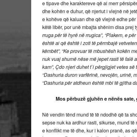
e tipave dhe karaktereve që ai merr përsip
dhe kohën e duhur, që njeriut i vlejnë në jet
e kohëve që kaluan dhe që vlejnë edhe për 
këtë libër, por unë mbajta shënim disa prej t
rruga për të hyrë në rrugica”, “Plakem, e për
është ai që është i zoti të përmbajë vetveten
këmbët”, “Ke provuar të mbushësh kokën me i
nuk vuaj shumë nëse më jepet rasti të falë a
kam”, Çdo njeri duhet t`i përgjigjet vetes së t
“Dashuria duron varfërinë, nevojën, urinë
“
Dashuria
për atdheun
është mbi
të
gjitha d
Mos përbuzë gjuhën e nënës sate, gj
Në vendin tënd mund të të ndodhë që ta sho
sepse nuk ka ardhur rasti, sikurse, mund t
e konflikt me të dhe, kur i kalon pranë, as q