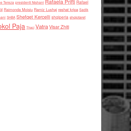
Rafaela Prifti
Rafael
e Tereza
presidenti Nishani
qi
Raimonda Moisiu
Ramiz Lushaj
reshat kripa
Sadik
Shefqet Kercelli
shqiperia
hani
shqiptaret
SHBA
kol Paja
Vatra
Visar Zhiti
Thaci