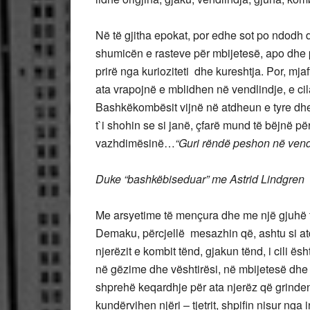
Në të gjitha epokat, por edhe sot po ndodh 
shumicën e rasteve për mbijetesë, apo dhe p
prirë nga kurioziteti dhe kureshtja. Por, mja
ata vrapojnë e mblidhen në vendlindje, e ci
Bashkëkombësit vijnë në atdheun e tyre dhe m
t`i shohin se si janë, çfarë mund të bëjnë p
vazhdimësinë…
“Guri rëndë peshon në vend 
Duke “bashkëbiseduar” me Astrid Lindgren
Me arsyetime të mençura dhe me një gjuhë të
Demaku, përcjellë mesazhin që, ashtu si at
njerëzit e kombit tënd, gjakun tënd, i cili ë
në gëzime dhe vështirësi, në mbijetesë dhe 
shprehë keqardhje për ata njerëz që grinde
kundërvihen njëri – tjetrit, shpifin nisur ng