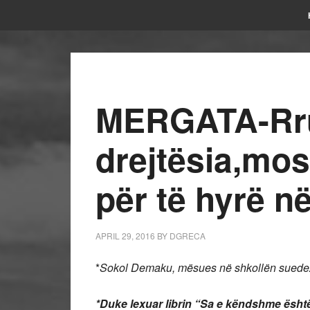
MERGATA-Rrug
drejtësia,mos
për të hyrë n
APRIL 29, 2016
BY
DGRECA
*
Sokol Demaku, mësues në shkollën suedez
*Duke lexuar librin “Sa e këndshme është