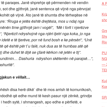
ër të paraqes. Janë shprehje që përmenden në vendin
A 
ë, sot dhe gjithnjë, janë sentenca që vijnë nga përvojat
Kri
kohët që vijnë. Ato janë të shumta dhe tërheqëse në
shq
yre:
“Rruga e jetës është drejtësia, mos u ndaj nga
 nënën time gjithnjë jam i vogël”,
“Më i forti i njerëzve
Gre
”, “Njerëzit ndryshojnë nga njëri-tjetri nga koka, jo nga
Shq
detë e të tjerëve, por në fund bosh e ke përsëri”, “Unë
Riv
të që është për t`u falë, nuk dua as të humbas atë që
ij dhe duhet të dijë se çfarë kërkon në jetën e tij”.
PU
, mundimin… Dashuria ndryshon skëterrën në parajsë…”
,
NG
— 
ashuritë”.
TE
akun e vëllait…
Kuj
Ko
hësh disa herë dikë` dhe të mos arrish të komunikosh,
ë ndodhë që edhe mund të kesh pasur një zënkë, grindje
SP
ë i hedh sytë, i shmangesh, apo edhe e përfletë, e