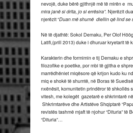
nevojë, duke bërë gjithnjë më të mirën e m
mira janë si drita, jo si errësira”.
Njerëzit dua
njerëzit “
Duan më shumë diellin që lind se 
Në të djathtë: Sokol Demaku, Per Olof Höö
Latifi,(prill 2013) duke i dhuruar kryetarit
Karakterin dhe formimin e tij Demaku e shpr
filozofike e poetike, por mbi të gjitha e shp
marrëdhëniet miqësore që krijon kudo ku nd
miq e shokë të shumtë, në Boras të Suedisë
nxënësit, komunitetin prindëror të shkollë
vitesh, me kolegët gazetarë e shkrimtarë 
Shkrimtarëve dhe Artistëve Shqiptarë “Pap
revistës tashmë mjaft të njohur “Dituria” të B
“Dituria”…