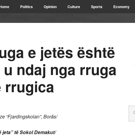
Home
Politics
Opinion
Culture
Sports
Economy
a e jetës është
 u ndaj nga rruga
ë rrugica
e “Fjardingskolan”,
Borås/
 jeta” të Sokol Demakut/