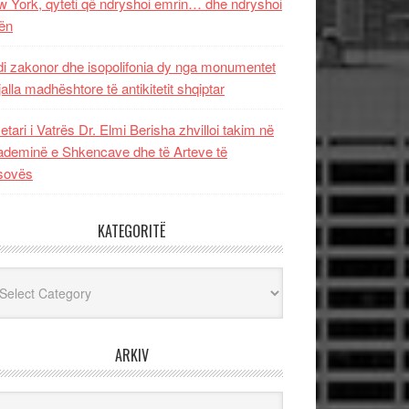
 York, qyteti që ndryshoi emrin… dhe ndryshoi
ën
i zakonor dhe isopolifonia dy nga monumentet
jalla madhështore të antikitetit shqiptar
etari i Vatrës Dr. Elmi Berisha zhvilloi takim në
deminë e Shkencave dhe të Arteve të
sovës
KATEGORITË
egoritë
ARKIV
iv