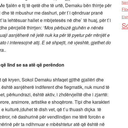
Nen
 Me fjalën e tij të qetë dhe të urtë, Demaku bën thirrje për
Flo
 dhe të mbushur me dashuri, për t`i qëndruar pranë
Els
r t`ia lehtësuar hallet e mbijetesës në dhe` të huaj, për t`i
So
he përcjellë thirrjen:
“Mos përbuzë gjuhën e nënës
huaji asnjëherë në jetë nuk ka për të pyetur për rrënjët e
ato i interesojnë atij. E së shpejti, në vjeshtë, gjethet do
ra..
ë lind
se sa atë që perëndon
t që kryen, Sokol Demaku shfaqet gjithë gjallëri dhe
 është asnjëherë indiferent dhe flegmatik, nuk mund të
, përkundrazi, është aktiv, i zhdërvjelltë dhe i zjarrtë:
rore, arsimore, artistike e shoqërore. Tipi dhe karakteri
e e kulturë,(duhet të dish vet, që t`u thuash diçka të
zëror, në dashurinë për vendlindjen me tërë forcën e
hmërinë për ta ndihmuar e mbështetur atë që është në