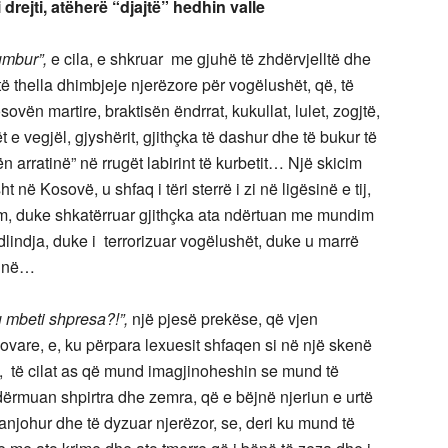
rejti,
atëherë “djajtë” hedhin valle
umbur”,
e cila, e shkruar me gjuhë të zhdërvjelltë dhe
 të thella dhimbjeje njerëzore për vogëlushët, që, të
ovën martire, braktisën ëndrrat, kukullat, lulet, zogjtë,
 e vegjël, gjyshërit, gjithçka të dashur dhe të bukur të
n arratinë” në rrugët labirint të kurbetit… Një skicim
sht në Kosovë, u shfaq i tëri sterrë i zi në ligësinë e tij,
m, duke shkatërruar gjithçka ata ndërtuan me mundim
lindja, duke i terrorizuar vogëlushët, duke u marrë
rinë…
u mbeti shpresa?!”,
një pjesë prekëse, që vjen
sovare, e, ku përpara lexuesit shfaqen si në një skenë
sh, të cilat as që mund imagjinoheshin se mund të
ërmuan shpirtra dhe zemra, që e bëjnë njeriun e urtë
anjohur dhe të dyzuar njerëzor, se, deri ku mund të