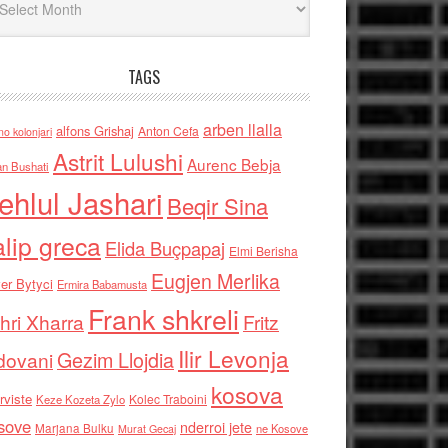
TAGS
arben llalla
alfons Grishaj
Anton Cefa
no kolonjari
Astrit Lulushi
Aurenc Bebja
an Bushati
ehlul Jashari
Beqir Sina
alip greca
Elida Buçpapaj
Elmi Berisha
Eugjen Merlika
er Bytyci
Ermira Babamusta
Frank shkreli
hri Xharra
Fritz
Ilir Levonja
Gezim Llojdia
dovani
kosova
rviste
Kolec Traboini
Keze Kozeta Zylo
sove
nderroi jete
Marjana Bulku
ne Kosove
Murat Gecaj