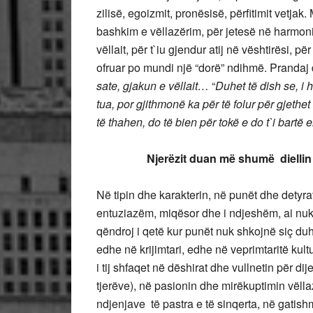
zilisë, egoizmit, pronësisë, përfitimit vetjak.
bashkim e vëllazërim, për jetesë në harmoni
vëllait, për t`iu gjendur atij në vështirësi, pë
ofruar po mundi një “dorë” ndihmë. Prandaj d
sate, gjakun e vëllait…
“
Duhet të dish se, i 
tua, por gjithmonë ka për të folur për gjethet 
të thahen, do të bien për tokë e do t`i bartë e
Njerëzit duan më shumë diellin q
Në tipin dhe karakterin, në punët dhe detyra
entuziazëm, miqësor dhe i ndjeshëm, ai nuk
qëndroj i qetë kur punët nuk shkojnë siç duhet
edhe në krijimtari, edhe në veprimtaritë kultu
i tij shfaqet në dëshirat dhe vullnetin për dij
tjerëve), në pasionin dhe mirëkuptimin vëlla
ndjenjave të pastra e të sinqerta, në gatis