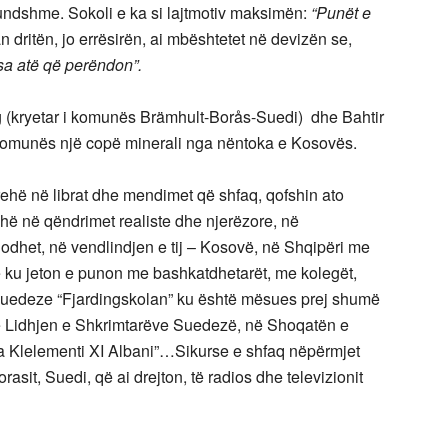
undshme. Sokoli e ka si lajtmotiv maksimën:
“Punët e
n dritën, jo errësirën, ai mbështetet në devizën se,
sa atë që perëndon”.
g (kryetar i komunës Brämhult-Borås-Suedi) dhe Bahtir
 të komunës një copë minerali nga nëntoka e Kosovës.
ehë në librat dhe mendimet që shfaq, qofshin ato
rehë në qëndrimet realiste dhe njerëzore, në
odhet, në vendlindjen e tij – Kosovë, në Shqipëri me
 ku jeton e punon me bashkatdhetarët, me kolegët,
s suedeze “Fjardingskolan” ku është mësues prej shumë
në Lidhjen e Shkrimtarëve Suedezë, në Shoqatën e
a Klelementi XI Albani”…Sikurse e shfaq nëpërmjet
orasit, Suedi, që ai drejton, të radios dhe televizionit