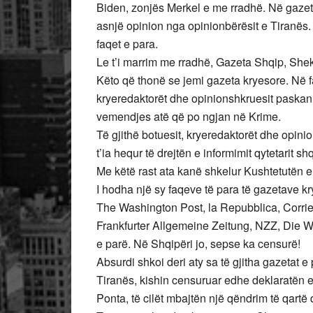
Biden, zonjës Merkel e me rradhë. Në gazeta
asnjë opinion nga opinionbërësit e Tiranës.
faqet e para.
Le t’i marrim me rradhë, Gazeta Shqip, She
Këto që thonë se jemi gazeta kryesore. Në fa
kryeredaktorët dhe opinionshkruesit paskan
vemendjes atë që po ngjan në Krime.
Të gjithë botuesit, kryeredaktorët dhe opin
t’ia hequr të drejtën e informimit qytetarit shq
Me këtë rast ata kanë shkelur Kushtetutën e
I hodha një sy faqeve të para të gazetave
The Washington Post, la Repubblica, Corriere
Frankfurter Allgemeine Zeitung, NZZ, Die Wel
e parë. Në Shqipëri jo, sepse ka censurë!
Absurdi shkoi deri aty sa të gjitha gazetat 
Tiranës, kishin censuruar edhe deklaratën e
Ponta, të cilët mbajtën një qëndrim të qartë 