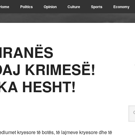
Home
Politics
Opinion
Culture
Sports
Economy
TIRANËS
AJ KRIMESË!
KA HESHT!
ediumet kryesore të botës, të lajmeve kryesore dhe të