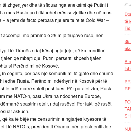
të zhgënjyer dhe të sfiduar nga aneksimi që Putini i
t a mos Rusia po i rikthehet erës sovjetike dhe në mos
Dom
 – a jemi de facto përpara një ere të re të Cold War –
të 
Fis
it accompli me praninë e 25 mijë trupave ruse, nën
36 
eko
typit të Tiranës ndaj kësaj ngjarjeje, që ka tronditur
jalën që mbajti dje, Putini përsëriti shpesh fjalën
A n
ashtu si Perëndimi në Kosovë.
fsh
 in cognito, por pas një komunikimi të gjatë dhe shumë
shi edhe Rusia. Perëndimi ndërhyri në Kosovë për të
PR
ishte ndërmarrë shteti pushtues. Për paralelizim, Rusia
RE
im me NATO-n, pasi Ukraina ndodhet në Europë,
FO
dërmarrë spastrim etnik ndaj rusëve! Por fakti që rusët
TA
tësuar askush.
SH
i, që ka të bëjë me censurimin e ngjarjes kryesore të
 shefit të NATO-s, presidentit Obama, nën presidentit Joe
NJ