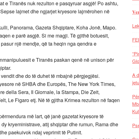
t e Tiranës nuk rezulton e pasqyruar asgjë! Po ashtu,
 Sepse lajmet dhe ngjarjet kryesore lajmërohen në
𝐕𝐞
Lek
kulli, Panorama, Gazeta Shqiptare, Koha Jonë, Mapo.
qen e parë asgjë. Si me magji. Të gjithë botuesit,
FE
 pasur një mendje, që ta heqin nga qendra e
“Pi
ionmanipuluesit e Tiranës paskan qenë në unison për
Glo
iptar.
A d
 vendit dhe do të duhet të mbajnë përgjegjësi.
jet
 kryesore në SHBA dhe Europës, The New York Times,
 della Sera, Il Giornale, la Stampa, Die Zeit,
Për
t, Le Figaro etj. Në të gjitha Krimea rezulton në faqen
Mba
Kul
e përmendura më lart, që janë gazetat kryesore të
 dy kryeministrave, atij shqiptar dhe rumun, Rama dhe
Pse
dhe paekuivok ndaj veprimit të Putinit.