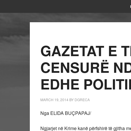
GAZETAT E 
CENSURË ND
EDHE POLITI
MARCH 19, 2014
BY
DGRECA
Nga ELIDA BUÇPAPAJ/
Ngjarjet në Krime kanë përfshirë të gjitha m