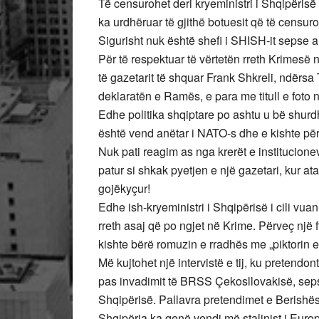
Të censurohet deri kryeministri i Shqipërisë
ka urdhëruar të gjithë botuesit që të censu
Sigurisht nuk është shefi i SHISH-it sepse 
Për të respektuar të vërtetën rreth Krimesë 
të gazetarit të shquar Frank Shkreli, ndërs
deklaratën e Ramës, e para me titull e foto 
Edhe politika shqiptare po ashtu u bë shur
është vend anëtar i NATO-s dhe e kishte për
Nuk pati reagim as nga krerët e institucio
patur si shkak pyetjen e një gazetari, kur a
gojëkyçur!
Edhe ish-kryeministri i Shqipërisë i cili vu
rreth asaj që po ngjet në Krime. Përveç një
kishte bërë romuzin e rradhës me „piktorin e
Më kujtohet një intervistë e tij, ku pretendon
pas invadimit të BRSS Çekosllovakisë, sepse
Shqipërisë. Pallavra pretendimet e Berishës.
Shqipëria ka qenë vendi më stalinist i Europ