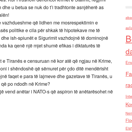
 dhe u betua se nuk do t’i tradhtonte asnjëherë as
alën!
alba
t e vazhdueshme që lidhen me mosrespektimin e
asll
ës politike e cila për shkak të hipotekave me të
B
s dhe ish-spiunët e Sigurimit vazhdojnë të dominojnë
da ka qenë një mjet shumë efikas i diktaturës të
d
t e Tiranës e censuruan në kor atë që ngjau në Krime,
Env
ioni i shëndoshë që sëmuret për çdo ditë mendërisht
Fa
tojnë faqet e para të lajmeve dhe gazetave të Tiranës, u
aj që po ndodh në Krime?
ra
,një vend anëtar i NATO-s që aspiron të anëtarësohet në
Inte
Ko
Nen
Flo
Els