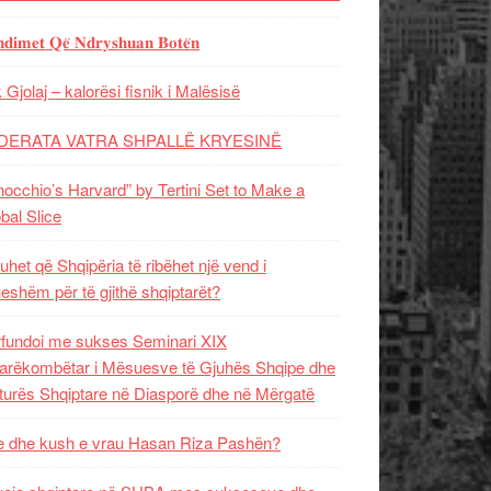
𝐝𝐢𝐦𝐞𝐭 𝐐𝐞̈ 𝐍𝐝𝐫𝐲𝐬𝐡𝐮𝐚𝐧 𝐁𝐨𝐭𝐞̈𝐧
 Gjolaj – kalorësi fisnik i Malësisë
DERATA VATRA SHPALLË KRYESINË
nocchio’s Harvard” by Tertini Set to Make a
bal Slice
uhet që Shqipëria të ribëhet një vend i
ueshëm për të gjithë shqiptarët?
fundoi me sukses Seminari XIX
rëkombëtar i Mësuesve të Gjuhës Shqipe dhe
turës Shqiptare në Diasporë dhe në Mërgatë
 dhe kush e vrau Hasan Riza Pashën?