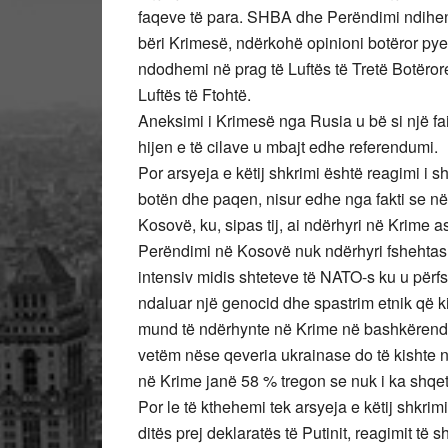
faqeve të para. SHBA dhe Perëndimi ndihen 
bëri Krimesë, ndërkohë opinioni botëror pye
ndodhemi në prag të Luftës të Tretë Botërore
Luftës të Ftohtë.
Aneksimi i Krimesë nga Rusia u bë si një fa
hijen e të cilave u mbajt edhe referendumi.
Por arsyeja e këtij shkrimi është reagimi i sh
botën dhe paqen, nisur edhe nga fakti se në f
Kosovë, ku, sipas tij, ai ndërhyri në Krime 
Perëndimi në Kosovë nuk ndërhyri fshehtas,
intensiv midis shteteve të NATO-s ku u përf
ndaluar një genocid dhe spastrim etnik që k
mund të ndërhynte në Krime në bashkërend
vetëm nëse qeveria ukrainase do të kishte n
në Krime janë 58 % tregon se nuk i ka shqe
Por le të kthehemi tek arsyeja e këtij shkrim
ditës prej deklaratës të Putinit, reagimit të