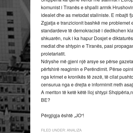
komunist i Tiranës e shpalli armik Hrushovin
idealet dhe as metodat staliniste. E mbajti fj
Zgjatja e tranzicionit bashkë me probleme
standardeve të demokracisë i dedikohen klas
shkuarën, nuk i ka hapur Dosjet e diktaturë
mediat dhe shtypin e Tiranës, pasi propagan
proletariatit.
Ndryshe më gjeni një arsye se përse gazeta
përfshirë reagimin e Perëndimit. Përse opin
nga krimet e kronikës të zezë, të cilat push
censurua nga e drejta e informimit rreth as
A meriton të ketë këtë lloj shtypi Shqipëria
BE?
Përgjigja është „JO“!
FILED UNDER:
ANALIZA