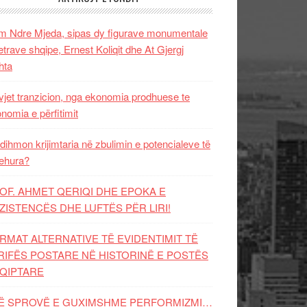
 Ndre Mjeda, sipas dy figurave monumentale
letrave shqipe, Ernest Koliqit dhe At Gjergj
hta
vjet tranzicion, nga ekonomia prodhuese te
nomia e përfitimit
dihmon krijimtaria në zbulimin e potencialeve të
ehura?
OF. AHMET QERIQI DHE EPOKA E
ZISTENCЁS DHE LUFTЁS PЁR LIRI!
RMAT ALTERNATIVE TË EVIDENTIMIT TË
RIFËS POSTARE NË HISTORINË E POSTËS
QIPTARE
Ë SPROVË E GUXIMSHME PERFORMIZMI…