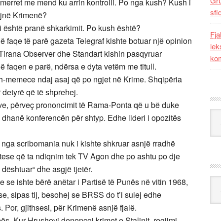
Gr
 merret me mend ku arrin kontrolli. Po nga kush? Kush i
sfi
rojnë Krimenë?
ai është pranë shkarkimit. Po kush është?
Fja
në faqe të parë gazeta Telegraf kishte botuar një opinion
lek
a Tirana Observer dhe Standart kishin pasqyruar
kom
në faqen e parë, ndërsa e dyta vetëm me titull.
dh-memece ndaj asaj që po ngjet në Krime. Shqipëria
 detyrë që të shprehej.
neve, përveç prononcimit të Rama-Ponta që u bë duke
Kat
ta dhanë konferencën për shtyp. Edhe lideri i opozitës
an nga scribomania nuk i kishte shkruar asnjë rradhë
 ftese që ta ndiqnim tek TV Agon dhe po ashtu po dje
 dështuar“ dhe asgjë tjetër.
te se ishte bërë anëtar i Partisë të Punës në vitin 1968,
Ark
, sipas tij, besohej se BRSS do t’i sulej edhe
 Por, gjithsesi, për Krimenë asnjë fjalë.
ës. Kur Hrushovi denoncoi krimet e Stalinit, regjimi