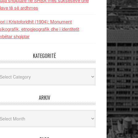
uaja shqiptare në SHBA mes sukseseve dhe
dave të së ardhmes
lori i Kristoforidhit (1904): Monument
sikografik, etnogjeografik dhe i identitetit
bëtar shqiptar
KATEGORITË
egoritë
ARKIV
iv