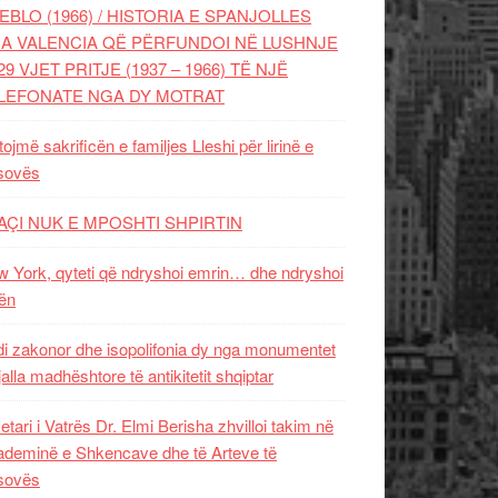
EBLO (1966) / HISTORIA E SPANJOLLES
A VALENCIA QË PËRFUNDOI NË LUSHNJE
29 VJET PRITJE (1937 – 1966) TË NJË
LEFONATE NGA DY MOTRAT
tojmë sakrificën e familjes Lleshi për lirinë e
sovës
AÇI NUK E MPOSHTI SHPIRTIN
 York, qyteti që ndryshoi emrin… dhe ndryshoi
ën
i zakonor dhe isopolifonia dy nga monumentet
jalla madhështore të antikitetit shqiptar
etari i Vatrës Dr. Elmi Berisha zhvilloi takim në
deminë e Shkencave dhe të Arteve të
sovës