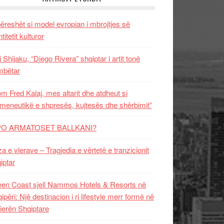
ëreshët si model evropian i mbrojtjes së
titetit kulturor
i Shijaku, “Diego Rivera” shqiptar i artit tonë
mbëtar
m Fred Kalaj, mes altarit dhe atdheut si
meneutikë e shpresës, kujtesës dhe shërbimit”
PO ARMATOSET BALLKANI?
za e vlerave – Tragjedia e vërtetë e tranzicionit
iptar
en Coast sjell Nammos Hotels & Resorts në
ipëri: Një destinacion i ri lifestyle merr formë në
ierën Shqiptare