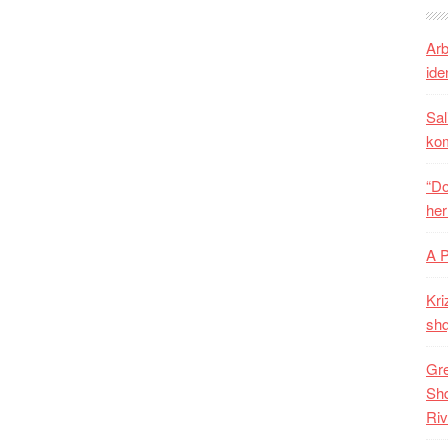
Arb
iden
Sal
ko
“Do
her
A 
Kri
shq
Gre
Shq
Riv