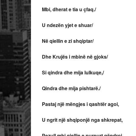
Mbi, dherat e tia u çfaq./
U ndezën yjet e shuar/
Në qiellin e zi shqiptar/
Dhe Krujës i mbinë në gjoks/
Si qindra dhe mija lulkuqe,/
Qindra dhe mija pishtarë./
Pastaj një mëngjes i qashtër agoi,
U ngrit një shqiponjë nga shkrepat,
Pezull mbi qiellin e purpurt qëndroi.