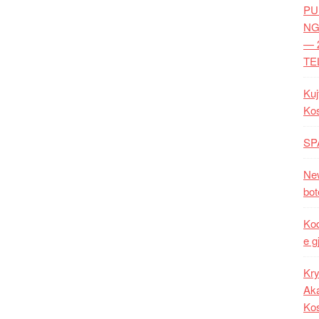
PU
NG
— 
TE
Kuj
Ko
SP
New
bot
Kod
e g
Kry
Aka
Ko