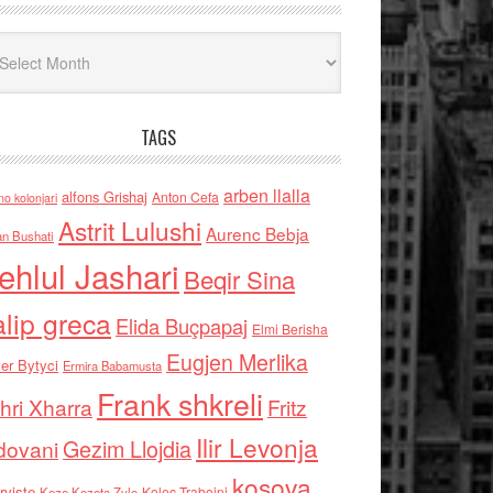
iv
TAGS
arben llalla
alfons Grishaj
Anton Cefa
no kolonjari
Astrit Lulushi
Aurenc Bebja
an Bushati
ehlul Jashari
Beqir Sina
alip greca
Elida Buçpapaj
Elmi Berisha
Eugjen Merlika
er Bytyci
Ermira Babamusta
Frank shkreli
hri Xharra
Fritz
Ilir Levonja
Gezim Llojdia
dovani
kosova
rviste
Kolec Traboini
Keze Kozeta Zylo