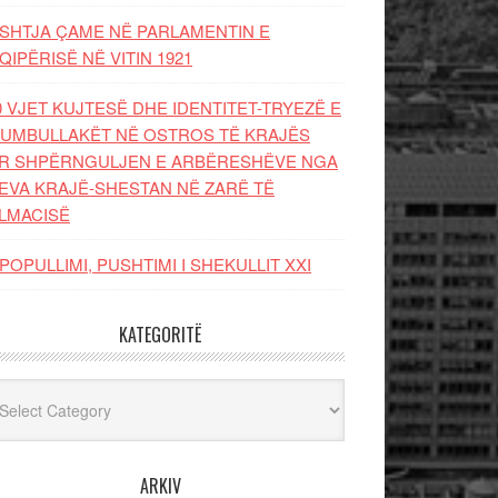
SHTJA ÇAME NË PARLAMENTIN E
QIPËRISË NË VITIN 1921
0 VJET KUJTESË DHE IDENTITET-TRYEZË E
UMBULLAKËT NË OSTROS TË KRAJËS
R SHPËRNGULJEN E ARBËRESHËVE NGA
EVA KRAJË-SHESTAN NË ZARË TË
LMACISË
POPULLIMI, PUSHTIMI I SHEKULLIT XXI
KATEGORITË
egoritë
ARKIV