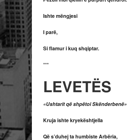
Ishte mëngjesi
I parë,
Si flamur i kuq shqiptar.
***
LEVETËS
«Ushtarit që shpëtoi Skënderbenë»
Kruja ishte kryekështjella
Që s’duhej ta humbiste Arbëria,