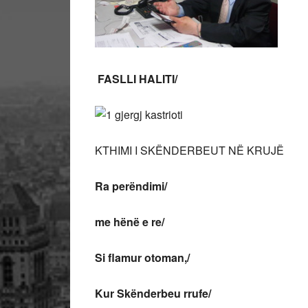
FASLLI HALITI/
KTHIMI I SKËNDERBEUT NË KRUJË
Ra perëndimi/
me hënë e re/
Si flamur otoman,/
Kur Skënderbeu rrufe/