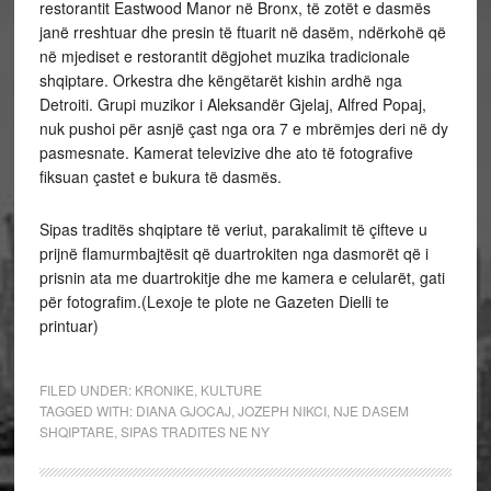
restorantit Eastwood Manor në Bronx, të zotët e dasmës
janë rreshtuar dhe presin të ftuarit në dasëm, ndërkohë që
në mjediset e restorantit dëgjohet muzika tradicionale
shqiptare. Orkestra dhe këngëtarët kishin ardhë nga
Detroiti. Grupi muzikor i Aleksandër Gjelaj, Alfred Popaj,
nuk pushoi për asnjë çast nga ora 7 e mbrëmjes deri në dy
pasmesnate. Kamerat televizive dhe ato të fotografive
fiksuan çastet e bukura të dasmës.
Sipas traditës shqiptare të veriut, parakalimit të çifteve u
prijnë flamurmbajtësit që duartrokiten nga dasmorët që i
prisnin ata me duartrokitje dhe me kamera e celularët, gati
për fotografim.(Lexoje te plote ne Gazeten Dielli te
printuar)
FILED UNDER:
KRONIKE
,
KULTURE
TAGGED WITH:
DIANA GJOCAJ
,
JOZEPH NIKCI
,
NJE DASEM
SHQIPTARE
,
SIPAS TRADITES NE NY