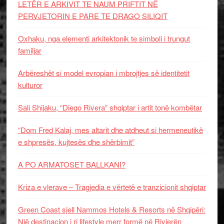
LETËR E ARKIVIT TE NAUM PRIFTIT NË
PERVJETORIN E PARE TE DRAGO SILIQIT
Oxhaku, nga elementi arkitektonik te simboli i trungut
familjar
Arbëreshët si model evropian i mbrojtjes së identitetit
kulturor
Sali Shijaku, “Diego Rivera” shqiptar i artit tonë kombëtar
“Dom Fred Kalaj, mes altarit dhe atdheut si hermeneutikë
e shpresës, kujtesës dhe shërbimit”
A PO ARMATOSET BALLKANI?
Kriza e vlerave – Tragjedia e vërtetë e tranzicionit shqiptar
Green Coast sjell Nammos Hotels & Resorts në Shqipëri:
Një destinacion i ri lifestyle merr formë në Rivierën