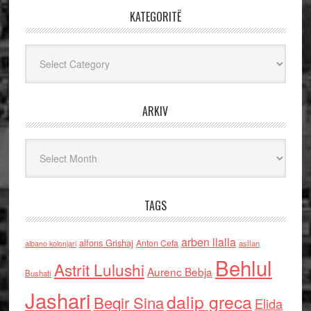
KATEGORITË
Kategoritë
ARKIV
Arkiv
TAGS
arben llalla
alfons Grishaj
Anton Cefa
asllan
albano kolonjari
Behlul
Astrit Lulushi
Aurenc Bebja
Bushati
Jashari
dalip greca
Beqir Sina
Elida