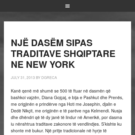
NJË DASËM SIPAS
TRADITAVE SHQIPTARE
NE NEW YORK
JULY 31, 2013
BY
DGRECA
Kanë qenë më shumë se 500 të ftuar në dasmën që
bashkoi vajzën, Diana Gojçaj, e bija e Pashkut dhe Prenës,
me origjinën e prindërve nga Hoti me Josephin, djalin e
Dedë Nikçit, me origjinën e të parëve nga Kelmendi. Nusja
dhe dhëndri që të dy janë të lindur në Amerikë, por dasma
iu nënshtrua traditave zakonore të vendlindjes. S’kishte ku
shonte më bukur. Një pritje tradicionale në hyrje të