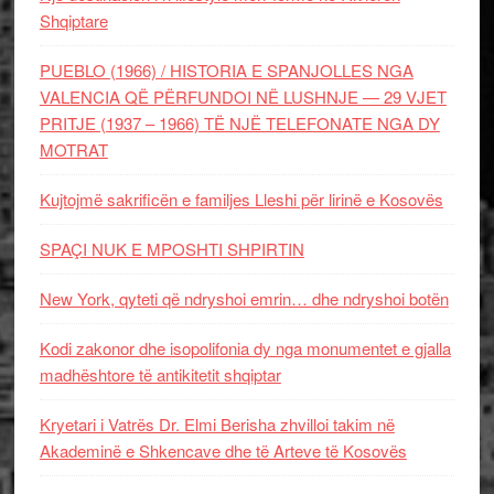
Shqiptare
PUEBLO (1966) / HISTORIA E SPANJOLLES NGA
VALENCIA QË PËRFUNDOI NË LUSHNJE — 29 VJET
PRITJE (1937 – 1966) TË NJË TELEFONATE NGA DY
MOTRAT
Kujtojmë sakrificën e familjes Lleshi për lirinë e Kosovës
SPAÇI NUK E MPOSHTI SHPIRTIN
New York, qyteti që ndryshoi emrin… dhe ndryshoi botën
Kodi zakonor dhe isopolifonia dy nga monumentet e gjalla
madhështore të antikitetit shqiptar
Kryetari i Vatrës Dr. Elmi Berisha zhvilloi takim në
Akademinë e Shkencave dhe të Arteve të Kosovës