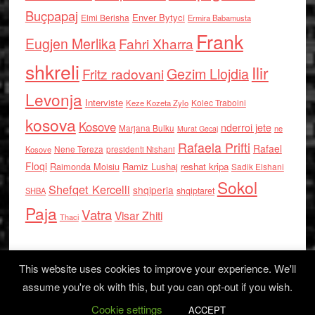
Buçpapaj
Enver Bytyci
Elmi Berisha
Ermira Babamusta
Frank
Eugjen Merlika
Fahri Xharra
shkreli
Ilir
Gezim Llojdia
Fritz radovani
Levonja
Interviste
Kolec Traboini
Keze Kozeta Zylo
kosova
Kosove
nderroi jete
Marjana Bulku
ne
Murat Gecaj
Rafaela Prifti
Rafael
Nene Tereza
Kosove
presidenti Nishani
Floqi
Raimonda Moisiu
Ramiz Lushaj
reshat kripa
Sadik Elshani
Sokol
Shefqet Kercelli
shqiperia
shqiptaret
SHBA
Paja
Vatra
Visar Zhiti
Thaci
This website uses cookies to improve your experience. We'll
assume you're ok with this, but you can opt-out if you wish.
Cookie settings
Log in
ACCEPT