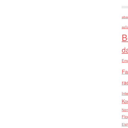
alba
asll
B
d
Env
Fa
ra
Inte
Ko
Nen
Flo
Els