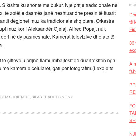
 S’kishte ku shonte më bukur. Një pritje tradicionale në
, të zotët e dasmës janë rreshtuar dhe presin të ftuarit
Dom
ntit dëgjohet muzika tradicionale shqiptare. Orkestra
të 
upi muzikor i Aleksandër Gjelaj, Alfred Popaj, nuk
Fis
 deri në dy pasmesnate. Kamerat televizive dhe ato të
36 
s.
eko
t të çifteve u prijnë flamurmbajtësit që duartrokiten nga
A n
e me kamera e celularët, gati për fotografim.(Lexoje te
fsh
PR
RE
ASEM SHQIPTARE
,
SIPAS TRADITES NE NY
FO
TA
SH
NJ