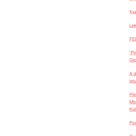
𝐕𝐞
Lek
FE
“Pi
Glo
A d
jet
Për
Mba
Kul
Pse