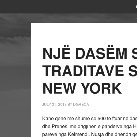
NJË DASËM 
TRADITAVE 
NEW YORK
JULY 31, 2013
BY
DGRECA
Kanë qenë më shumë se 500 të ftuar në das
dhe Prenës, me origjinën e prindërve nga Ho
parëve nga Kelmendi. Nusja dhe dhëndri që 