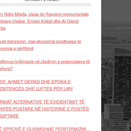
 Ndre Mjeda, sipas dy figurave monumentale
letrave shqipe, Ernest Koliqit dhe At Gjergj
hta
vjet tranzicion, nga ekonomia prodhuese te
nomia e përfitimit
dihmon krijimtaria në zbulimin e potencialeve të
ehura?
OF. AHMET QERIQI DHE EPOKA E
ZISTENCЁS DHE LUFTЁS PЁR LIRI!
RMAT ALTERNATIVE TË EVIDENTIMIT TË
RIFËS POSTARE NË HISTORINË E POSTËS
QIPTARE
Ë SPROVË E GUXIMSHME PERFORMIZMI…