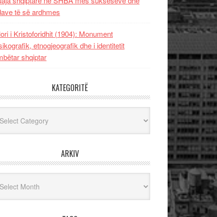
uaja shqiptare në SHBA mes sukseseve dhe
dave të së ardhmes
lori i Kristoforidhit (1904): Monument
sikografik, etnogjeografik dhe i identitetit
bëtar shqiptar
KATEGORITË
egoritë
ARKIV
iv