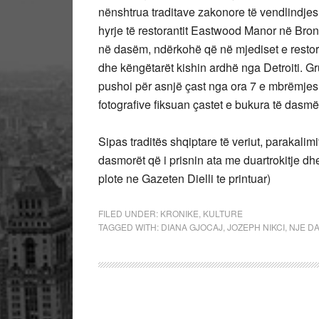
nënshtrua traditave zakonore të vendlindjes.
hyrje të restorantit Eastwood Manor në Bronx
në dasëm, ndërkohë që në mjediset e restora
dhe këngëtarët kishin ardhë nga Detroiti. Gr
pushoi për asnjë çast nga ora 7 e mbrëmjes
fotografive fiksuan çastet e bukura të dasmë
Sipas traditës shqiptare të veriut, parakalimi
dasmorët që i prisnin ata me duartrokitje dh
plote ne Gazeten Dielli te printuar)
FILED UNDER:
KRONIKE
,
KULTURE
TAGGED WITH:
DIANA GJOCAJ
,
JOZEPH NIKCI
,
NJE D