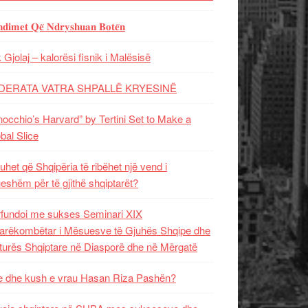
𝐝𝐢𝐦𝐞𝐭 𝐐𝐞̈ 𝐍𝐝𝐫𝐲𝐬𝐡𝐮𝐚𝐧 𝐁𝐨𝐭𝐞̈𝐧
 Gjolaj – kalorësi fisnik i Malësisë
DERATA VATRA SHPALLË KRYESINË
nocchio’s Harvard” by Tertini Set to Make a
bal Slice
uhet që Shqipëria të ribëhet një vend i
ueshëm për të gjithë shqiptarët?
fundoi me sukses Seminari XIX
rëkombëtar i Mësuesve të Gjuhës Shqipe dhe
turës Shqiptare në Diasporë dhe në Mërgatë
 dhe kush e vrau Hasan Riza Pashën?