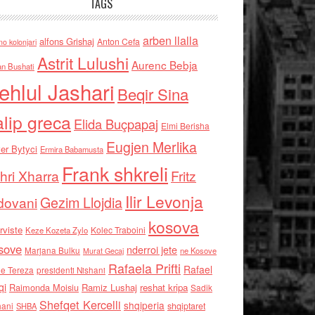
TAGS
arben llalla
alfons Grishaj
Anton Cefa
no kolonjari
Astrit Lulushi
Aurenc Bebja
an Bushati
ehlul Jashari
Beqir Sina
alip greca
Elida Buçpapaj
Elmi Berisha
Eugjen Merlika
er Bytyci
Ermira Babamusta
Frank shkreli
hri Xharra
Fritz
Ilir Levonja
Gezim Llojdia
dovani
kosova
rviste
Kolec Traboini
Keze Kozeta Zylo
sove
nderroi jete
Marjana Bulku
ne Kosove
Murat Gecaj
Rafaela Prifti
Rafael
e Tereza
presidenti Nishani
qi
Raimonda Moisiu
Ramiz Lushaj
reshat kripa
Sadik
Shefqet Kercelli
shqiperia
hani
shqiptaret
SHBA