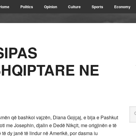
Home
Politics
Opinion
Culture
Sports
Economy
SIPAS
SHQIPTARE NE
mën që bashkoi vajzën, Diana Gojçaj, e bija e Pashkut
ti me Josephin, djalin e Dedë Nikçit, me origjinën e të
të dy janë të lindur në Amerikë, por dasma iu