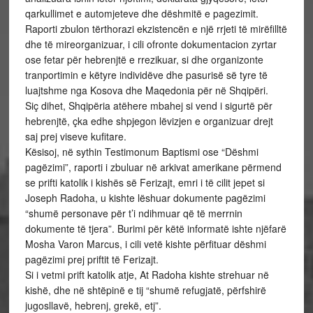
qarkullimet e automjeteve dhe dëshmitë e pagezimit.
Raporti zbulon tërthorazi ekzistencën e një rrjeti të mirëfilltë
dhe të mireorganizuar, i cili ofronte dokumentacion zyrtar
ose fetar për hebrenjtë e rrezikuar, si dhe organizonte
tranportimin e këtyre individëve dhe pasurisë së tyre të
luajtshme nga Kosova dhe Maqedonia për në Shqipëri.
Siç dihet, Shqipëria atëhere mbahej si vend i sigurtë për
hebrenjtë, çka edhe shpjegon lëvizjen e organizuar drejt
saj prej viseve kufitare.
Kësisoj, në sythin Testimonum Baptismi ose “Dëshmi
pagëzimi”, raporti i zbuluar në arkivat amerikane përmend
se prifti katolik i kishës së Ferizajt, emri i të cilit jepet si
Joseph Radoha, u kishte lëshuar dokumente pagëzimi
“shumë personave për t’i ndihmuar që të merrnin
dokumente të tjera”. Burimi për këtë informatë ishte njëfarë
Mosha Varon Marcus, i cili vetë kishte përfituar dëshmi
pagëzimi prej priftit të Ferizajt.
Si i vetmi prift katolik atje, At Radoha kishte strehuar në
kishë, dhe në shtëpinë e tij “shumë refugjatë, përfshirë
jugosllavë, hebrenj, grekë, etj”.