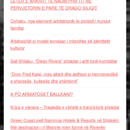
LETËR E ARKIVIT TE NAUM PRIFTIT NË
PERVJETORIN E PARE TE DRAGO SILIQIT
Oxhaku, nga elementi arkitektonik te simboli i trungut
familjar
Arbëreshët si model evropian i mbrojtjes së identitetit
kulturor
Sali Shijaku, “Diego Rivera” shqiptar i artit tonë kombëtar
“Dom Fred Kalaj, mes altarit dhe atdheut si hermeneutikë
e shpresës, kujtesës dhe shërbimit”
A PO ARMATOSET BALLKANI?
Kriza e vlerave – Tragjedia e vërtetë e tranzicionit shqiptar
Green Coast sjell Nammos Hotels & Resorts në Shqipëri:
Një destinacion i ri lifestyle merr formë në Rivierën