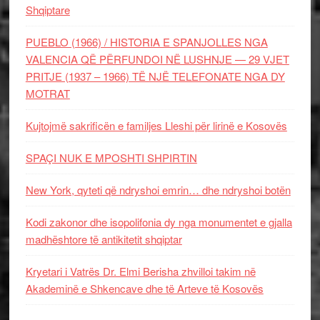
Shqiptare
PUEBLO (1966) / HISTORIA E SPANJOLLES NGA
VALENCIA QË PËRFUNDOI NË LUSHNJE — 29 VJET
PRITJE (1937 – 1966) TË NJË TELEFONATE NGA DY
MOTRAT
Kujtojmë sakrificën e familjes Lleshi për lirinë e Kosovës
SPAÇI NUK E MPOSHTI SHPIRTIN
New York, qyteti që ndryshoi emrin… dhe ndryshoi botën
Kodi zakonor dhe isopolifonia dy nga monumentet e gjalla
madhështore të antikitetit shqiptar
Kryetari i Vatrës Dr. Elmi Berisha zhvilloi takim në
Akademinë e Shkencave dhe të Arteve të Kosovës