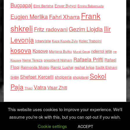
Buçpapaj
Enver Bytyci
Elmi Berisha
Ermira Babamusta
Frank
Eugjen Merlika
Fahri Xharra
shkreli
Ilir
Gezim Llojdia
Fritz radovani
Levonja
Interviste
Kolec Traboini
Keze Kozeta Zylo
kosova
Kosove
nderroi jete
Marjana Bulku
ne
Murat Gecaj
Rafaela Prifti
Rafael
Nene Tereza
Kosove
presidenti Nishani
Floqi
Raimonda Moisiu
Ramiz Lushaj
reshat kripa
Sadik Elshani
Sokol
Shefqet Kercelli
shqiperia
shqiptaret
SHBA
Paja
Vatra
Visar Zhiti
Thaci
This website uses cookies to improve your experience. We'll
assume you're ok with this, but you can opt-out if you wish.
Cookie settings
Log in
ACCEPT