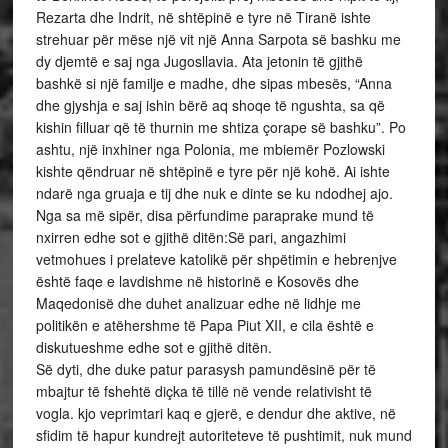
Rezarta dhe Indrit, në shtëpinë e tyre në Tiranë ishte
strehuar për mëse një vit një Anna Sarpota së bashku me
dy djemtë e saj nga Jugosllavia. Ata jetonin të gjithë
bashkë si një familje e madhe, dhe sipas mbesës, “Anna
dhe gjyshja e saj ishin bërë aq shoqe të ngushta, sa që
kishin filluar që të thurnin me shtiza çorape së bashku”. Po
ashtu, një inxhiner nga Polonia, me mbiemër Pozlowski
kishte qëndruar në shtëpinë e tyre për një kohë. Ai ishte
ndarë nga gruaja e tij dhe nuk e dinte se ku ndodhej ajo.
Nga sa më sipër, disa përfundime paraprake mund të
nxirren edhe sot e gjithë ditën:Së pari, angazhimi
vetmohues i prelateve katolikë për shpëtimin e hebrenjve
është faqe e lavdishme në historinë e Kosovës dhe
Maqedonisë dhe duhet analizuar edhe në lidhje me
politikën e atëhershme të Papa Piut XII, e cila është e
diskutueshme edhe sot e gjithë ditën.
Së dyti, dhe duke patur parasysh pamundësinë për të
mbajtur të fshehtë diçka të tillë në vende relativisht të
vogla. kjo veprimtari kaq e gjerë, e dendur dhe aktive, në
sfidim të hapur kundrejt autoriteteve të pushtimit, nuk mund