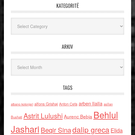
KATEGORITË
Kategoritë
ARKIV
Arkiv
TAGS
arben llalla
alfons Grishaj
Anton Cefa
asllan
albano kolonjari
Behlul
Astrit Lulushi
Aurenc Bebja
Bushati
Jashari
dalip greca
Beqir Sina
Elida