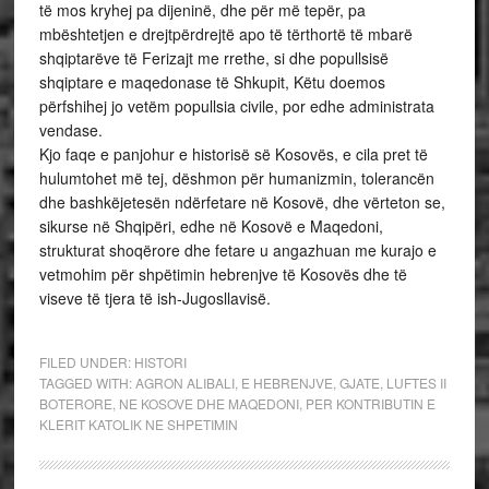
të mos kryhej pa dijeninë, dhe për më tepër, pa
mbështetjen e drejtpërdrejtë apo të tërthortë të mbarë
shqiptarëve të Ferizajt me rrethe, si dhe popullsisë
shqiptare e maqedonase të Shkupit, Këtu doemos
përfshihej jo vetëm popullsia civile, por edhe administrata
vendase.
Kjo faqe e panjohur e historisë së Kosovës, e cila pret të
hulumtohet më tej, dëshmon për humanizmin, tolerancën
dhe bashkëjetesën ndërfetare në Kosovë, dhe vërteton se,
sikurse në Shqipëri, edhe në Kosovë e Maqedoni,
strukturat shoqërore dhe fetare u angazhuan me kurajo e
vetmohim për shpëtimin hebrenjve të Kosovës dhe të
viseve të tjera të ish-Jugosllavisë.
FILED UNDER:
HISTORI
TAGGED WITH:
AGRON ALIBALI
,
E HEBRENJVE
,
GJATE
,
LUFTES II
BOTERORE
,
NE KOSOVE DHE MAQEDONI
,
PER KONTRIBUTIN E
KLERIT KATOLIK NE SHPETIMIN