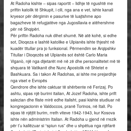
At Radoha kishte – sipas raportit – lidhje të ngushtë me
priftin katolik të Shkupit, i cili, nga ana e vet, ishte kanali
kryesor për dërgimin e pasurive të luajtshme apo
bagazheve të refugjatëve nga Jugosllavia e atëhershme
për në Shqipëri.
Pêr priftin Radoha nuk dihet shumë. Në atë kohë, si edhe
sot, Dioqeza e lashtë katolike e Ulpianës ishte thjesht në
kuadër titullar pra jo funksional. Përmendim se Arqipshkv
Titullar i Dioqezës së Ulpianës sot është Carlo Maria
Viganò, një nga dijetarët më në zë dhe personalitetet më të
shquara të Vatikanit dhe Nunc Apostolik në Shtetet e
Bashkuara. Sa i takon At Radohas, ai ishte me prejardhje
nga viset e Evropës
Qendrore dhe ishte caktuar të shërbente në Ferizaj. Po
ashtu, sipas një burimi italian, At Jozef Radoha, ishte prift
salezian dhe fliste mirë edhe italisht, pasi kishte studiuar në
kongregacionin e Valdoccos, pranë Torinos, në Itali. Po
sipas të njëjtit burim, rreth viteve 1942-1943, kur Kosova
ishte nën administrim Italian. At Radoha u gjend në rrezik
për t’u kallëzuar si “spiun rus” dhe u shpëtua nga njëfarë