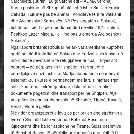
Sarcheletti. [Burimi: Luigi Sarcheletti – ADMA Verona].
Kurse peshkop në Shkup në atë kohë ishte Smiljan Franjo
Cekada, i cili më pas bë anëtar i Koncileve të II të Vatikanit
dhe Arqipeshkv i Sarajevês. Në Peshkopatën e Shkupit,
është rasti për t’u përmendur se deri në vitin 1921 ishte si
Peshkop Lazër Mjedja, i cili më pas u emërua Arqipeshkv i
Shkodrës.
Nga raporti britanik i zbuluar në arkivat amerikane kuptohet
qartë se etërit katolikë në Shkup dhe Ferizaj ishin kthyer në
mbrojtës të devotshëm të refugjatëve të huaj – kryesisht
hebrenj – që përpiqeshin t’i shpëtonin terrorit dhe
përndjekjeve nazi-fashiste. Madje ata punonin në mënyrë
sistematike, sikurse e përmendëm më lart, si njëfarë rrjeti i
sofistikuar dhe i mirëorganizuar, duke ofruar strehim,
dokumente pagëzimi dhe transport për në Shqipëri. Atje
ata priteshin dhe strehoheshin në Shkodër, Tiranë, Kavajë,
Berat , Vlorë e gjetkë.
Një ndër organizatorët e lëvizjes për pritjen dhe strehimin e
tyre në Shqipëri ishte veterineri Behxhet Reso, nga
Gjirokastra dhe banor asokohe në Tiranë. Sipas dëshmive
të Behxhet Resos, të përcjella prej mbesës dhe nipit të tij,