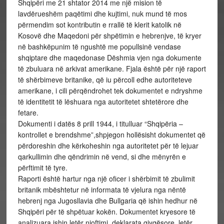
Shqipëri me 21 shtator 2014 me një mision të
lavdërueshëm paqëtimi dhe kujtimi, nuk mund të mos
përmendim sot kontributin e rrallë të klerit katolik në
Kosovë dhe Maqedoni për shpëtimin e hebrenjve, të kryer
në bashkëpunim të ngushtë me popullsinë vendase
shqiptare dhe maqedonase Dëshmia vjen nga dokumente
të zbuluara në arkivat amerikane. Fjala është për një raport
të shërbimeve britanike, që iu përcoll edhe autoriteteve
amerikane, i cili përqëndrohet tek dokumentet e ndryshme
të identitetit të lëshuara nga autoritetet shtetërore dhe
fetare.
Dokumenti i datës 8 prill 1944, i titulluar “Shqipëria –
kontrollet e brendshme”,shpjegon hollësisht dokumentet që
përdoreshin dhe kërkoheshin nga autoritetet për të lejuar
qarkullimin dhe qëndrimin në vend, si dhe mënyrën e
përftimit të tyre.
Raporti është hartur nga një oficer i shërbimit të zbulimit
britanik mbështetur në informata të vjelura nga nëntë
hebrenj nga Jugosllavia dhe Bullgaria që ishin hedhur në
Shqipëri për të shpëtuar kokën. Dokumentet kryesore të
analizuara ishin letër njoftimi, deklarata gjyqësore, letër