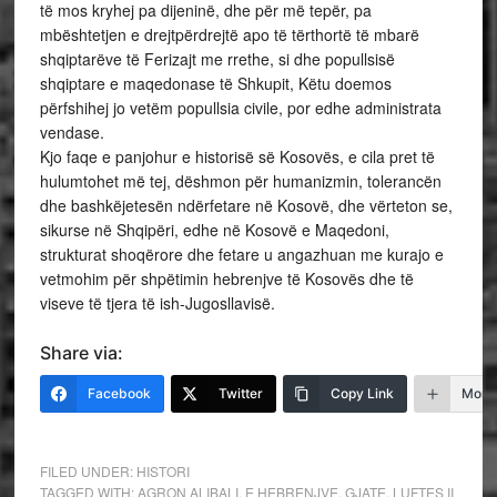
të mos kryhej pa dijeninë, dhe për më tepër, pa
mbështetjen e drejtpërdrejtë apo të tërthortë të mbarë
shqiptarëve të Ferizajt me rrethe, si dhe popullsisë
shqiptare e maqedonase të Shkupit, Këtu doemos
përfshihej jo vetëm popullsia civile, por edhe administrata
vendase.
Kjo faqe e panjohur e historisë së Kosovës, e cila pret të
hulumtohet më tej, dëshmon për humanizmin, tolerancën
dhe bashkëjetesën ndërfetare në Kosovë, dhe vërteton se,
sikurse në Shqipëri, edhe në Kosovë e Maqedoni,
strukturat shoqërore dhe fetare u angazhuan me kurajo e
vetmohim për shpëtimin hebrenjve të Kosovës dhe të
viseve të tjera të ish-Jugosllavisë.
Share via:
Facebook
Twitter
Copy Link
More
FILED UNDER:
HISTORI
TAGGED WITH:
AGRON ALIBALI
,
E HEBRENJVE
,
GJATE
,
LUFTES II