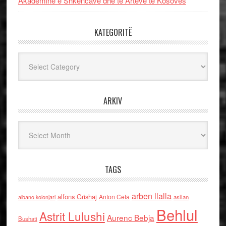
Akademinë e Shkencave dhe të Arteve të Kosovës
KATEGORITË
Kategoritë
ARKIV
Arkiv
TAGS
arben llalla
alfons Grishaj
Anton Cefa
asllan
albano kolonjari
Behlul
Astrit Lulushi
Aurenc Bebja
Bushati