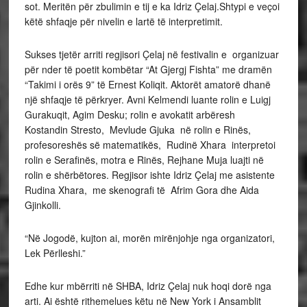
sot. Meritën për zbulimin e tij e ka Idriz Çelaj.Shtypi e veçoi
këtë shfaqje për nivelin e lartë të interpretimit.
Sukses tjetër arriti regjisori Çelaj në festivalin e organizuar
për nder të poetit kombëtar “At Gjergj Fishta” me dramën
“Takimi i orës 9” të Ernest Koliqit. Aktorët amatorë dhanë
një shfaqje të përkryer. Avni Kelmendi luante rolin e Luigj
Gurakuqit, Agim Desku; rolin e avokatit arbëresh
Kostandin Stresto, Mevlude Gjuka në rolin e Rinës,
profesoreshës së matematikës, Rudinë Xhara interpretoi
rolin e Serafinës, motra e Rinës, Rejhane Muja luajti në
rolin e shërbëtores. Regjisor ishte Idriz Çelaj me asistente
Rudina Xhara, me skenografi të Afrim Gora dhe Aida
Gjinkolli.
“Në Jogodë, kujton ai, morën mirënjohje nga organizatori,
Lek Përlleshi.”
Edhe kur mbërriti në SHBA, Idriz Çelaj nuk hoqi dorë nga
arti. Ai është rithemelues këtu në New York i Ansamblit