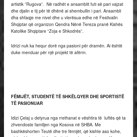
artistik ”Rugova”. Në radhët e ansamblit futi së pari vajzat
dhe djalin e tij për të dhënë ai shembullin i pari. Ansambli
dha shfaqje me nivel dhe u vlerësua edhe në Festivalin
Shqiptar që organizon Qendra Nënë Tereza pranë Kishës
Katolike Shqiptare “Zoja e Shkodrës”.
Idrizi nuk ka hequr dorë nga pasioni për dramën. Ai është
duke menduar për një projekt të afërm.
FËMIJËT, STUDENTË TË SHKËLQYER DHE SPORTISTË
TË PASIONUAR
Idizi Çelaj u detyrua nga rrethanat e vështira të luftës që ta
zhvendoste familjen nga Kosova në SHBA. Me
bashkëshorten Teutë dhe tre fëmijët, që kishte aso kohe,