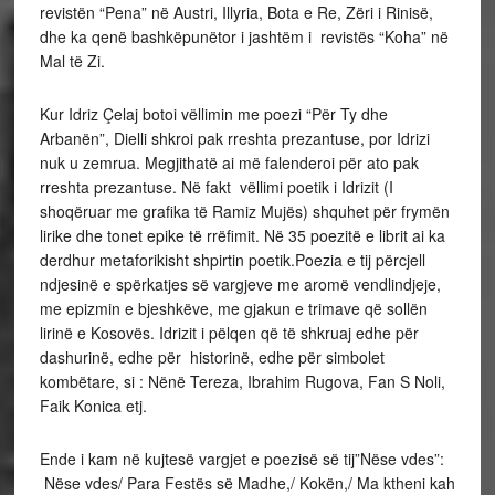
revistën “Pena” në Austri, Illyria, Bota e Re, Zëri i Rinisë,
dhe ka qenë bashkëpunëtor i jashtëm i revistës “Koha” në
Mal të Zi.
Kur Idriz Çelaj botoi vëllimin me poezi “Për Ty dhe
Arbanën”, Dielli shkroi pak rreshta prezantuse, por Idrizi
nuk u zemrua. Megjithatë ai më falenderoi për ato pak
rreshta prezantuse. Në fakt vëllimi poetik i Idrizit (I
shoqëruar me grafika të Ramiz Mujës) shquhet për frymën
lirike dhe tonet epike të rrëfimit. Në 35 poezitë e librit ai ka
derdhur metaforikisht shpirtin poetik.Poezia e tij përcjell
ndjesinë e spërkatjes së vargjeve me aromë vendlindjeje,
me epizmin e bjeshkëve, me gjakun e trimave që sollën
lirinë e Kosovës. Idrizit i pëlqen që të shkruaj edhe për
dashurinë, edhe për historinë, edhe për simbolet
kombëtare, si : Nënë Tereza, Ibrahim Rugova, Fan S Noli,
Faik Konica etj.
Ende i kam në kujtesë vargjet e poezisë së tij”Nëse vdes”:
Nëse vdes/ Para Festës së Madhe,/ Kokën,/ Ma ktheni kah