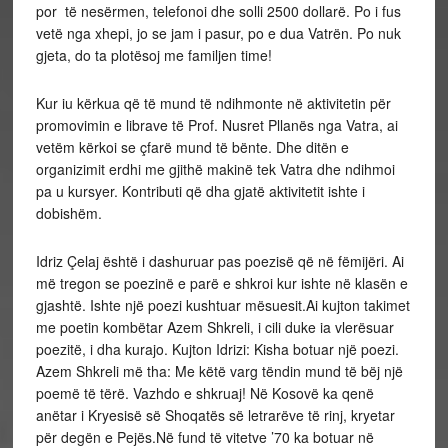
por të nesërmen, telefonoi dhe solli 2500 dollarë. Po i fus
vetë nga xhepi, jo se jam i pasur, po e dua Vatrën. Po nuk
gjeta, do ta plotësoj me familjen time!
Kur iu kërkua që të mund të ndihmonte në aktivitetin për
promovimin e librave të Prof. Nusret Pllanës nga Vatra, ai
vetëm kërkoi se çfarë mund të bënte. Dhe ditën e
organizimit erdhi me gjithë makinë tek Vatra dhe ndihmoi
pa u kursyer. Kontributi që dha gjatë aktivitetit ishte i
dobishëm.
Idriz Çelaj është i dashuruar pas poezisë që në fëmijëri. Ai
më tregon se poezinë e parë e shkroi kur ishte në klasën e
gjashtë. Ishte një poezi kushtuar mësuesit.Ai kujton takimet
me poetin kombëtar Azem Shkreli, i cili duke ia vlerësuar
poezitë, i dha kurajo. Kujton Idrizi: Kisha botuar një poezi.
Azem Shkreli më tha: Me këtë varg tëndin mund të bëj një
poemë të tërë. Vazhdo e shkruaj! Në Kosovë ka qenë
anëtar i Kryesisë së Shoqatës së letrarëve të rinj, kryetar
për degën e Pejës.Në fund të vitetve ’70 ka botuar në