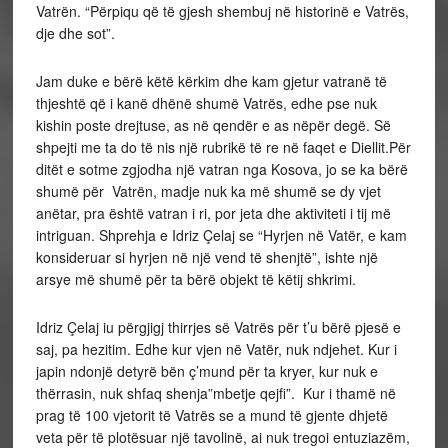
Vatrën. “Përpiqu që të gjesh shembuj në historinë e Vatrës,
dje dhe sot”.
Jam duke e bërë këtë kërkim dhe kam gjetur vatranë të
thjeshtë që i kanë dhënë shumë Vatrës, edhe pse nuk
kishin poste drejtuse, as në qendër e as nëpër degë. Së
shpejti me ta do të nis një rubrikë të re në faqet e Diellit.Për
ditët e sotme zgjodha një vatran nga Kosova, jo se ka bërë
shumë për Vatrën, madje nuk ka më shumë se dy vjet
anëtar, pra është vatran i ri, por jeta dhe aktiviteti i tij më
intriguan. Shprehja e Idriz Çelaj se “Hyrjen në Vatër, e kam
konsideruar si hyrjen në një vend të shenjtë”, ishte një
arsye më shumë për ta bërë objekt të këtij shkrimi.
Idriz Çelaj iu përgjigj thirrjes së Vatrës për t’u bërë pjesë e
saj, pa hezitim. Edhe kur vjen në Vatër, nuk ndjehet. Kur i
japin ndonjë detyrë bën ç’mund për ta kryer, kur nuk e
thërrasin, nuk shfaq shenja”mbetje qejfi”. Kur i thamë në
prag të 100 vjetorit të Vatrës se a mund të gjente dhjetë
veta për të plotësuar një tavolinë, ai nuk tregoi entuziazëm,