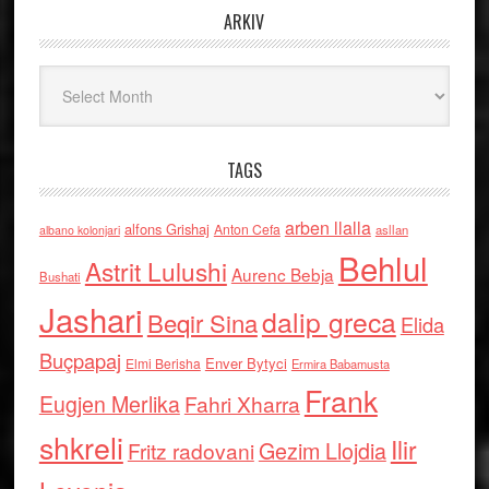
ARKIV
Arkiv
TAGS
arben llalla
alfons Grishaj
Anton Cefa
asllan
albano kolonjari
Behlul
Astrit Lulushi
Aurenc Bebja
Bushati
Jashari
dalip greca
Beqir Sina
Elida
Buçpapaj
Enver Bytyci
Elmi Berisha
Ermira Babamusta
Frank
Eugjen Merlika
Fahri Xharra
shkreli
Ilir
Gezim Llojdia
Fritz radovani