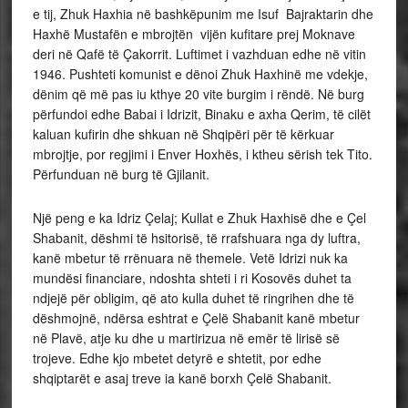
e tij, Zhuk Haxhia në bashkëpunim me Isuf Bajraktarin dhe
Haxhë Mustafën e mbrojtën vijën kufitare prej Moknave
deri në Qafë të Çakorrit. Luftimet i vazhduan edhe në vitin
1946. Pushteti komunist e dënoi Zhuk Haxhinë me vdekje,
dënim që më pas iu kthye 20 vite burgim i rëndë. Në burg
përfundoi edhe Babai i Idrizit, Binaku e axha Qerim, të cilët
kaluan kufirin dhe shkuan në Shqipëri për të kërkuar
mbrojtje, por regjimi i Enver Hoxhës, i ktheu sërish tek Tito.
Përfunduan në burg të Gjilanit.
Një peng e ka Idriz Çelaj; Kullat e Zhuk Haxhisë dhe e Çel
Shabanit, dëshmi të hsitorisë, të rrafshuara nga dy luftra,
kanë mbetur të rrënuara në themele. Vetë Idrizi nuk ka
mundësi financiare, ndoshta shteti i ri Kosovës duhet ta
ndjejë për obligim, që ato kulla duhet të ringrihen dhe të
dëshmojnë, ndërsa eshtrat e Çelë Shabanit kanë mbetur
në Plavë, atje ku dhe u martirizua në emër të lirisë së
trojeve. Edhe kjo mbetet detyrë e shtetit, por edhe
shqiptarët e asaj treve ia kanë borxh Çelë Shabanit.