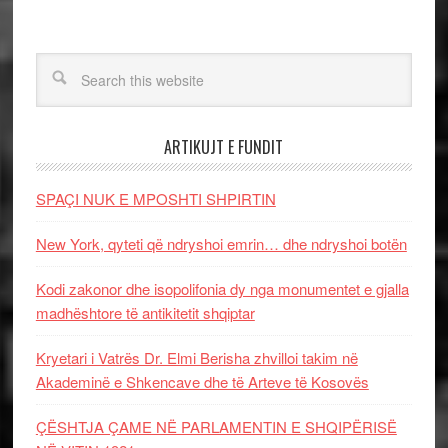
ARTIKUJT E FUNDIT
SPAÇI NUK E MPOSHTI SHPIRTIN
New York, qyteti që ndryshoi emrin… dhe ndryshoi botën
Kodi zakonor dhe isopolifonia dy nga monumentet e gjalla
madhështore të antikitetit shqiptar
Kryetari i Vatrës Dr. Elmi Berisha zhvilloi takim në
Akademinë e Shkencave dhe të Arteve të Kosovës
ÇËSHTJA ÇAME NË PARLAMENTIN E SHQIPËRISË