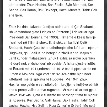
përmendin: Zhuk Haxhia, Sak Faslia, Sylë Mehmeti, Ker
Sadria, Sali Rama, Bek Rexhepi, Haxhi Mustafa, Tahir Coli
e të tjerë.
Zhuk Haxhia i takonte familjes atdhetare të Çel Shabanit,
ish komandant gjatë Lidhjes së Prizrenit ( I dekoruar nga
Presidenti Sali Berisha më 1993). Trimëritë e kësaj familje
nisnin që në fillim të shekullit të shkuar, ku i biri Çelë
Shabanit, Haxhi Çela ishte udhëheqës dhe luftëtar i njohur
Rugovas, që u dallua në betejën e zhvilluar në Majën e
Lanit kundër malazezëve. Zhuk Haxhia sa rroku pushkën
në dorë nuk e lëshoi deri në vdekje. Ai ishte pjesë e luftës
së Beranit më 1911,ndërsa më 1912 është pjesmarrës në
Luftën e Moknës. Nga vitet 1918-1924 është njëri ndër
luftëtarët më të spikatur të Rugovës. Më 1941 Zhuk
Haxhia me çetën e vet luftoi për mbrojtjen e kufijëve etnikë
dhe u printe vullnetarëve rugovas. Ai nuk i uli armët gjatë
viteve 1941-45. Çeta e tij kishte në përbërje trima të njohur
të Kosovës; Ker Sadria, Sali Rama, Sak Faslia, Tahir Coli,
Jashar Haxha, Hys Selimi, Riza Zymeri e të tjerë. Me çetën