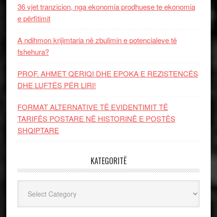
36 vjet tranzicion, nga ekonomia prodhuese te ekonomia
e përfitimit
A ndihmon krijimtaria në zbulimin e potencialeve të
fshehura?
PROF. AHMET QERIQI DHE EPOKA E REZISTENCЁS
DHE LUFTЁS PЁR LIRI!
FORMAT ALTERNATIVE TË EVIDENTIMIT TË
TARIFËS POSTARE NË HISTORINË E POSTËS
SHQIPTARE
KATEGORITË
Kategoritë