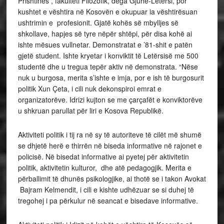
Prishtinës , fakulteti Filozofik, dega Gjuhë-Letërsi, por
kushtet e vështira në Kosovën e okupuar ia vështirësuan
ushtrimin e profesionit. Gjatë kohës së mbylljes së
shkollave, hapjes së tyre nëpër shtëpi, për disa kohë ai
ishte mësues vullnetar. Demonstratat e ’81-shit e patën
gjetë student. Ishte kryetar i konviktit të Letërsisë me 500
studentë dhe u tregua tepër aktiv në demonstrata. “Nëse
nuk u burgosa, merita s’ishte e imja, por e ish të burgosurit
politik Xun Çeta, i cili nuk dekonspiroi emrat e
organizatorëve. Idrizi kujton se me çarçafët e konviktorëve
u shkruan parullat për liri e Kosova Republikë.
Aktiviteti politik i tij ra në sy të autoriteve të cilët më shumë
se dhjetë herë e thirrën në biseda informative në rajonet e
policisë. Në bisedat informative ai pyetej për aktivitetin
politik, aktivitetin kulturor, dhe atë pedagogjik. Merita e
përballimit të dhunës psikologjike, ai thotë se i takon Avokat
Bajram Kelmendit, i cili e kishte udhëzuar se si duhej të
tregohej i pa përkulur në seancat e bisedave informative.