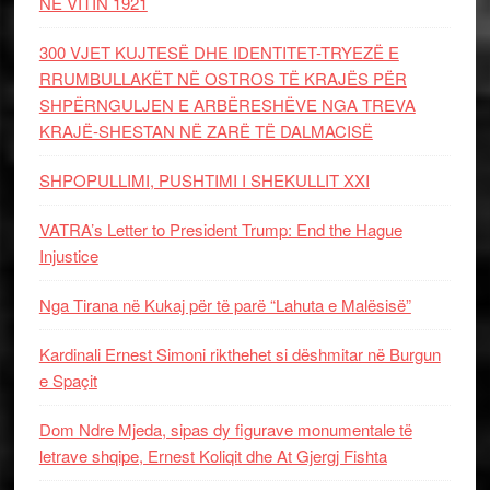
NË VITIN 1921
300 VJET KUJTESË DHE IDENTITET-TRYEZË E
RRUMBULLAKËT NË OSTROS TË KRAJËS PËR
SHPËRNGULJEN E ARBËRESHËVE NGA TREVA
KRAJË-SHESTAN NË ZARË TË DALMACISË
SHPOPULLIMI, PUSHTIMI I SHEKULLIT XXI
VATRA’s Letter to President Trump: End the Hague
Injustice
Nga Tirana në Kukaj për të parë “Lahuta e Malësisë”
Kardinali Ernest Simoni rikthehet si dëshmitar në Burgun
e Spaçit
Dom Ndre Mjeda, sipas dy figurave monumentale të
letrave shqipe, Ernest Koliqit dhe At Gjergj Fishta