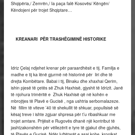
Shqipëria,/ Zemrën,/ Ia paça falë Kosovës/ Këngën/
Këndojeni për trojet Shqiptare…
KREANARI PËR TRASHËGIMINË HISTORIKE
Idriz Çelaj ndjehet krenar për paraardhësit e tij. Familja e
madhe e tij ka lënë gjurmë në historinë për liri dhe të
drejta Kombëtare. Babai i tij, Binaku dhe xhaxhai Qerim,
ishin pjesë të çetës së Zhuk Haxhisë, gjyshit të Idrizit. Janë
të njohura trimëritë e Zhuk Haxhisë që në kohën e
mbrojtjes të Plavë e Gucisë , nga ushtria serbomalazeze.
Në fillim të viteve ’40 të shekullit të shkuar, popullsisë së
kësaj treve i ishte zgjuar shpresa për t’u ribashkuar me
trojet amtare. Prijësit e Rugovës dhanë një kontribut të
jashtzakonshëm për vëllezërit e tyre të gjakut dhe gjuhës,
të Plavës e Gucisë. Ndër luftëtarët e asaj kohe, kronikat