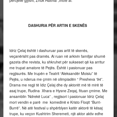
përcjellë gjyshi, Zhuk Haxhia”,thotë ai.
DASHURIA PËR ARTIN E SKENËS
Idriz Çelaj është i dashuruar pas artit të skenës,
veçanërisht pas dramës. Ai ruan në arkivin familjar shumë
gazeta dhe revista, ku shkruhet për sukseset që ka arritur
me trupat amatore të Pejës. Është i pasionuar pas
regjisurës. Me trupën e Teatrit “Aleksandër Moisiu” të
Pejës, u nderua me çmim në olimpiadën “ Presheva ‘94”.
Drama me regji të Idiz Çelaj dhe dy aktorët më të mirë të
asaj trupe, Rudina Xhara e Hysne Zeqaj, fituan çmime. Me
ansamblin ’Ndrekë Luca” , regjisori i pasionuar Idriz Çelaj
mori vendin e parë me komedinë e Kristo Floqit ”Burri-
Burrë”. Në atë festival u shpërblyen katër aktorë të kësaj
trupe, ku veçon Kushtrim Sheremeti, një aktor aktiv edhe