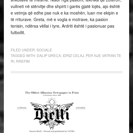
vullneti në stërvitje dhe shpirti i garës gjatë lojës, ajo është
e vetmja që edhe pse nuk e ka moshën, luan me ekipin e
të rriturave. Greta, më e vogla e motrave, ka pasion
tenisin, ndërsa vëllai i tyre, Ardriti është i pasionuar pas
futbollit.
FILED UNDER:
SOCIALE
TAGGED WITH:
DALIP GRECA
,
IDRIZ CELAJ
,
PER NJE VATRAN TE
RI
,
RREFIM