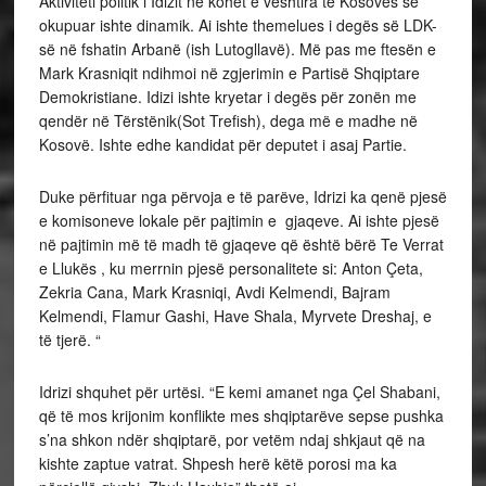
Aktiviteti politik i Idizit në kohët e vështira të Kosovës së
okupuar ishte dinamik. Ai ishte themelues i degës së LDK-
së në fshatin Arbanë (ish Lutogllavë). Më pas me ftesën e
Mark Krasniqit ndihmoi në zgjerimin e Partisë Shqiptare
Demokristiane. Idizi ishte kryetar i degës për zonën me
qendër në Tërstënik(Sot Trefish), dega më e madhe në
Kosovë. Ishte edhe kandidat për deputet i asaj Partie.
Duke përfituar nga përvoja e të parëve, Idrizi ka qenë pjesë
e komisoneve lokale për pajtimin e gjaqeve. Ai ishte pjesë
në pajtimin më të madh të gjaqeve që është bërë Te Verrat
e Llukës , ku merrnin pjesë personalitete si: Anton Çeta,
Zekria Cana, Mark Krasniqi, Avdi Kelmendi, Bajram
Kelmendi, Flamur Gashi, Have Shala, Myrvete Dreshaj, e
të tjerë. “
Idrizi shquhet për urtësi. “E kemi amanet nga Çel Shabani,
që të mos krijonim konflikte mes shqiptarëve sepse pushka
s’na shkon ndër shqiptarë, por vetëm ndaj shkjaut që na
kishte zaptue vatrat. Shpesh herë këtë porosi ma ka