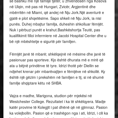
së bashku me një familje tjetër, u zhvendosën nga Kosova
në Ulqin, më pas në Hungari, Zvicër, Argjentinë dhe
mbërritën në Miami, që andej në Nju Jork.Një aventurë e
gjatë e plot shqetësime. Sapo shkeli në Nju Jork, ia nisi
punës. Duhej mbajtur familja, duheshin shkolluar fëmijët.
Nuk i përbuzi punët e krahut.Bashkëshortja Teutë, pas
kualifikimit filloi infermiere në Jacobi Hospital Center dhe u
bë një mbështetje e sigurtë për familjen.
Fëmijët janë të mbarë; shkëlqejnë në mësime dhe janë të
pasionuar pas sporteve. Kjo është dhurata më e mirë që
ata u bëjnë prindërve të tyre. Idrizi thotë për Diellin se
ndjehet krenar për mbarëvajtjen e fëmijëve në shkollë. Ky
është një gëzim i prekshëm në familjen e tij, si në shumë
familje shqiptare këtu në SHBA.
Vajza e madhe, Marigona, studion për mjekësi në
Westchester College. Rezultatet i ka të shkëlqyera. Madje
katër provime të Kolegjit i pat dhënë që në gjimnaz. Pasion
ka volejbollin. Pasion që e trashëgon nga i ati, Idrizi, i cili ka