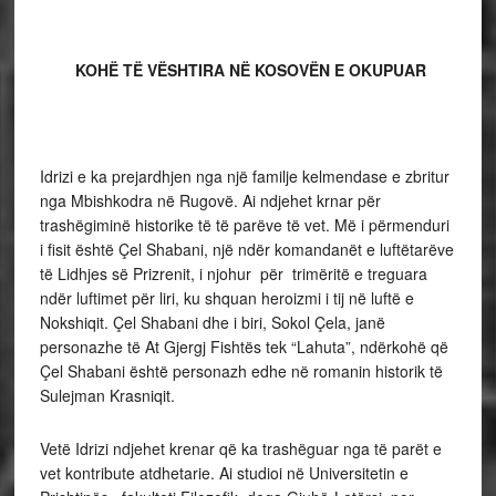
KOHË TË VËSHTIRA NË KOSOVËN E OKUPUAR
Idrizi e ka prejardhjen nga një familje kelmendase e zbritur
nga Mbishkodra në Rugovë. Ai ndjehet krnar për
trashëgiminë historike të të parëve të vet. Më i përmenduri
i fisit është Çel Shabani, një ndër komandanët e luftëtarëve
të Lidhjes së Prizrenit, i njohur për trimëritë e treguara
ndër luftimet për liri, ku shquan heroizmi i tij në luftë e
Nokshiqit. Çel Shabani dhe i biri, Sokol Çela, janë
personazhe të At Gjergj Fishtës tek “Lahuta”, ndërkohë që
Çel Shabani është personazh edhe në romanin historik të
Sulejman Krasniqit.
Vetë Idrizi ndjehet krenar që ka trashëguar nga të parët e
vet kontribute atdhetarie. Ai studioi në Universitetin e