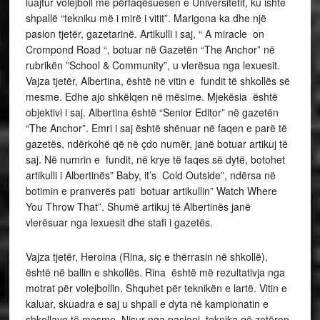
luajtur volejboll me përfaqësuesen e Universitetit, ku ishte
shpallë “tekniku më i mirë i vitit”. Marigona ka dhe një
pasion tjetër, gazetarinë. Artikulli i saj, “ A miracle on
Crompond Road “, botuar në Gazetën “The Anchor” në
rubrikën ”School & Community”, u vlerësua nga lexuesit.
Vajza tjetër, Albertina, është në vitin e fundit të shkollës së
mesme. Edhe ajo shkëlqen në mësime. Mjekësia është
objektivi i saj. Albertina është “Senior Editor” në gazetën
“The Anchor”. Emri i saj është shënuar në faqen e parë të
gazetës, ndërkohë që në çdo numër, janë botuar artikuj të
saj. Në numrin e fundit, në krye të faqes së dytë, botohet
artikulli i Albertinës” Baby, it’s Cold Outside”, ndërsa në
botimin e pranverës pati botuar artikullin” Watch Where
You Throw That”. Shumë artikuj të Albertinës janë
vlerësuar nga lexuesit dhe stafi i gazetës.
Vajza tjetër, Heroina (Rina, siç e thërrasin në shkollë),
është në ballin e shkollës. Rina është më rezultativja nga
motrat për volejbollin. Shquhet për teknikën e lartë. Vitin e
kaluar, skuadra e saj u shpall e dyta në kampionatin e
shkollave të mesme. Nisur nga pasioni, teknika që zotëron,