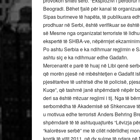
provokon shteti serb. “Eksplozivi i përdoru
Beogradi. Bëhet fjalë për kanal të organizua
Sipas burimeve të hapëta, të publikuara edhe
prodhuar në Serbi, është verifikuar se është
së Mesme nga organizatat terroriste të lidh
ekspertë të SHBA-ve, nëpërmjet ekzaminimit
Po ashtu Serbia e ka ndihmuar regjimin e 
ashtu siç e ka ndihmuar edhe Gadafin.
Mercenarët e parë të huaj në Libi qenë serbë
që morën pjesë në mbështetjen e Gadafit ish
pjesëtarëve të ushtrisë dhe të policisë, pj
Kuqe”, që tashmë janë shpërndarë nëpër bot
deri sa është rrëzuar regjimi i tij. Nga të 
serbomëdha të Akademisë së Shkencave të 
u motivua edhe terroristi Anders Behring Bre
shpërndarë të të ashtuquajturës “Lëvizja pë
“kalorësve serbë” me të cilët ndërlidhej mon
korrik të vitit 2011, në dy sulme të ndara 