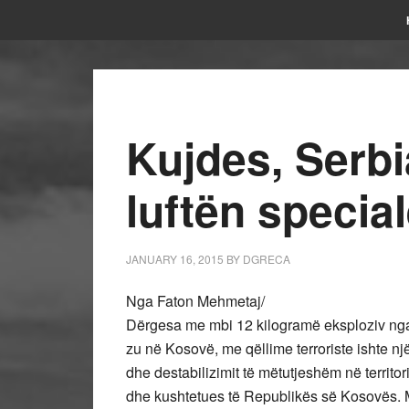
Kujdes, Serbi
luftën specia
JANUARY 16, 2015
BY
DGRECA
Nga Faton Mehmetaj/
Dërgesa me mbi 12 kilogramë eksploziv nga
zu në Kosovë, me qëllime terroriste ishte n
dhe destabilizimit të mëtutjeshëm në territor
dhe kushtetues të Republikës së Kosovës. M