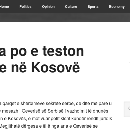
Home
Politics
Opinion
Culture
Sports
Economy
a po e teston
le në Kosovë
 qarqet e shërbimeve sekrete serbe, që ditë më parë u
jë mesazh i Qeverisë së Serbisë i vazhdimit të dhunës
in e Kosovës, e motivuar politikisht kundër rendit juridik
egjithatë dërgesa e tillë nga ana e Qeverisë së