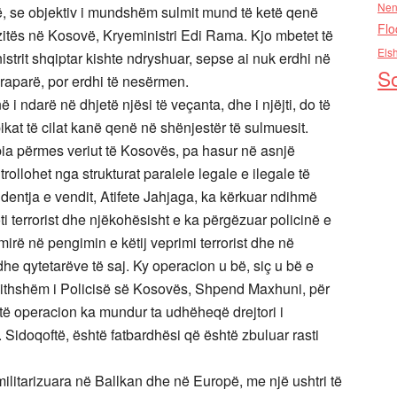
Nen
ë, se objektiv i mundshëm sulmit mund të ketë qenë
Flo
vizitës në Kosovë, Kryeministri Edi Rama. Kjo mbetet të
Els
istrit shqiptar kishte ndryshuar, sepse ai nuk erdhi në
So
raparë, por erdhi të nesërmen.
i ndarë në dhjetë njësi të veçanta, dhe i njëjti, do të
at të cilat kanë qenë në shënjestër të sulmuesit.
ia përmes veriut të Kosovës, pa hasur në asnjë
ollohet nga strukturat paralele legale e ilegale të
dentja e vendit, Atifete Jahjaga, ka kërkuar ndihmë
i terrorist dhe njëkohësisht e ka përgëzuar policinë e
rë në pengimin e këtij veprimi terrorist dhe në
he qytetarëve të saj. Ky operacion u bë, siç u bë e
ërgjithshëm i Policisë së Kosovës, Shpend Maxhuni, për
të operacion ka mundur ta udhëheqë drejtori i
 Sidoqoftë, është fatbardhësi që është zbuluar rasti
litarizuara në Ballkan dhe në Europë, me një ushtri të