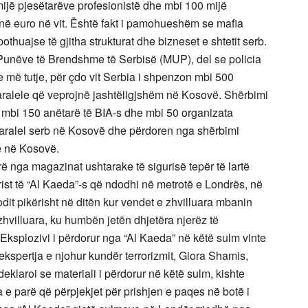
mijë pjesëtarëve profesionistë dhe mbi 100 mijë
ionë euro në vit. Është fakt i pamohueshëm se mafia
othuajse të gjitha strukturat dhe bizneset e shtetit serb.
 Punëve të Brendshme të Serbisë (MUP), del se policia
 më tutje, për çdo vit Serbia i shpenzon mbi 500
paralele që veprojnë jashtëligjshëm në Kosovë. Shërbimi
mbi 150 anëtarë të BIA-s dhe mbi 50 organizata
 paralel serb në Kosovë dhe përdoren nga shërbimi
në në Kosovë.
rë nga magazinat ushtarake të sigurisë tepër të lartë
rist të “Al Kaeda”-s që ndodhi në metrotë e Londrës, në
godit pikërisht në ditën kur vendet e zhvilluara mbanin
zhvilluara, ku humbën jetën dhjetëra njerëz të
Eksplozivi i përdorur nga “Al Kaeda” në këtë sulm vinte
 ekspertja e njohur kundër terrorizmit, Giora Shamis,
deklaroi se materiali i përdorur në këtë sulm, kishte
 e parë që përpjekjet për prishjen e paqes në botë i