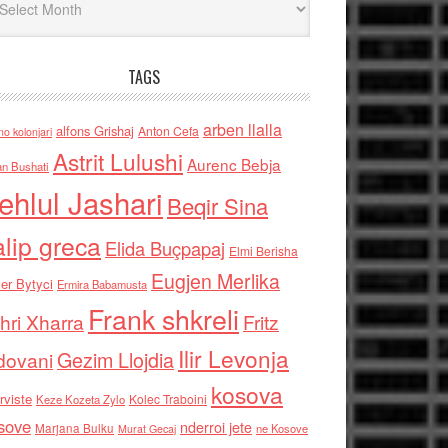
TAGS
arben llalla
alfons Grishaj
Anton Cefa
no kolonjari
Astrit Lulushi
Aurenc Bebja
an Bushati
ehlul Jashari
Beqir Sina
alip greca
Elida Buçpapaj
Elmi Berisha
Eugjen Merlika
er Bytyci
Ermira Babamusta
Frank shkreli
hri Xharra
Fritz
Ilir Levonja
Gezim Llojdia
dovani
kosova
rviste
Kolec Traboini
Keze Kozeta Zylo
sove
nderroi jete
Marjana Bulku
ne Kosove
Murat Gecaj