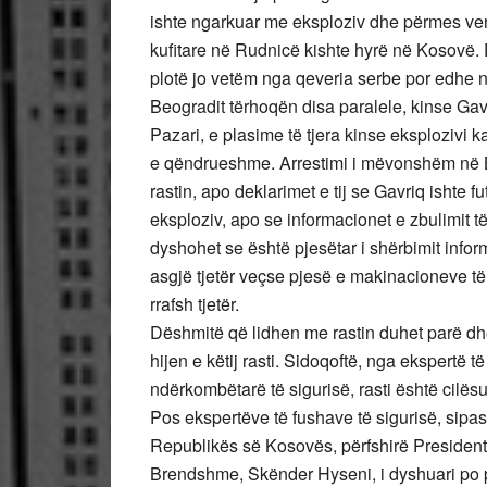
ishte ngarkuar me eksploziv dhe përmes veri
kufitare në Rudnicë kishte hyrë në Kosovë. P
plotë jo vetëm nga qeveria serbe por edhe 
Beogradit tërhoqën disa paralele, kinse Gav
Pazari, e plasime të tjera kinse eksplozivi k
e qëndrueshme. Arrestimi i mëvonshëm në Be
rastin, apo deklarimet e tij se Gavriq ishte 
eksploziv, apo se informacionet e zbulimit të 
dyshohet se është pjesëtar i shërbimit inform
asgjë tjetër veçse pjesë e makinacioneve të 
rrafsh tjetër.
Dëshmitë që lidhen me rastin duhet parë dh
hijen e këtij rasti. Sidoqoftë, nga ekspertë
ndërkombëtarë të sigurisë, rasti është cilësuar
Pos ekspertëve të fushave të sigurisë, sipas 
Republikës së Kosovës, përfshirë President
Brendshme, Skënder Hyseni, i dyshuari po p