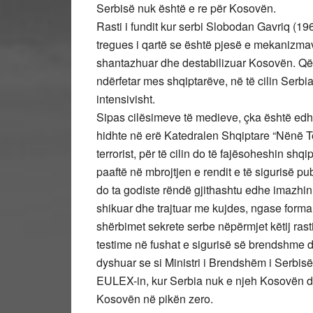
Serbisë nuk është e re për Kosovën.
Rasti i fundit kur serbi Slobodan Gavriq (19
tregues i qartë se është pjesë e mekanizma
shantazhuar dhe destabilizuar Kosovën. Qëllimi
ndërfetar mes shqiptarëve, në të cilin Serb
intensivisht.
Sipas cilësimeve të medieve, çka është edhe
hidhte në erë Katedralen Shqiptare “Nënë Te
terrorist, për të cilin do të fajësoheshin shq
paaftë në mbrojtjen e rendit e të sigurisë 
do ta godiste rëndë gjithashtu edhe imazhi
shikuar dhe trajtuar me kujdes, ngase forma 
shërbimet sekrete serbe nëpërmjet këtij rast
testime në fushat e sigurisë së brendshme dh
dyshuar se si Ministri i Brendshëm i Serbis
EULEX-in, kur Serbia nuk e njeh Kosovën dhe
Kosovën në pikën zero.