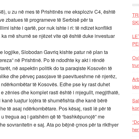
68), u zu në mes të Prishtinës me eksploziv C4, është
TR
ve zbatues të programeve të Serbisë për ta
SK
 ishte i qartë, por nuk ishte i ri: të ndizet konflikti
ia ka më shumë se njëzet vite që është duke investuar
LE
PE
 logjike, Slobodan Gavriq kishte patur në plan ta
Oxh
reza” në Prishtinë. Po të ndodhte ky akt i rëndë
tru
iptarët, në aspektin politik do ta paraqiste Kosovën të
publike dhe përveç pasojave të paevitueshme në njerëz,
Arb
n ndërkombëtar të Kosovës. Edhe pse ky rast duhet
iden
e zënies dhe komplet rasti është i mjegullt, megjithatë,
i kanë luajtur lojëra të shumëfishta dhe kanë bërë
Sal
ko
e të asaj ndërkombëtare. Pos kësaj, rasti lë për të
ë u tregua aq i gatshëm që të “bashkëpunojë” me
“Do
 sovranitetin e saj. Ata po bëjnë çmos për ta rikthyer
her