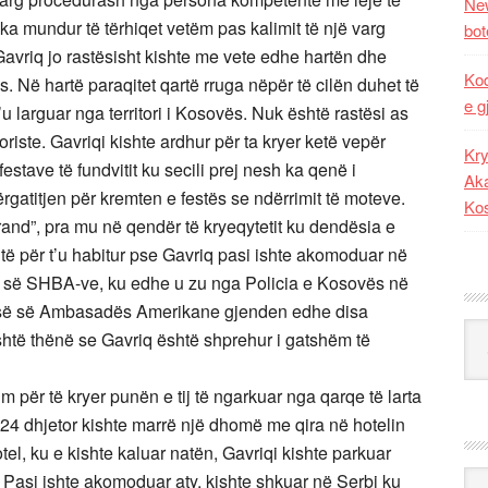
New
it ka mundur të tërhiqet vetëm pas kalimit të një varg
bot
avriq jo rastësisht kishte me vete edhe hartën dhe
Kod
es. Në hartë paraqitet qartë rruga nëpër të cilën duhet të
e g
’u larguar nga territori i Kosovës. Nuk është rastësi as
oriste. Gavriqi kishte ardhur për ta kryer ketë vepër
Kry
festave të fundvitit ku secili prej nesh ka qenë i
Aka
gatitjen për kremten e festës se ndërrimit të moteve.
Ko
Grand”, pra mu në qendër të kryeqytetit ku dendësia e
ë për t’u habitur pse Gavriq pasi ishte akomoduar në
ës së SHBA-ve, ku edhe u zu nga Policia e Kosovës në
elisë së Ambasadës Amerikane gjenden edhe disa
Kat
është thënë se Gavriq është shprehur i gatshëm të
 për të kryer punën e tij të ngarkuar nga qarqe të larta
 24 dhjetor kishte marrë një dhomë me qira në hotelin
otel, ku e kishte kaluar natën, Gavriqi kishte parkuar
Ark
 Pasi ishte akomoduar aty, kishte shkuar në Serbi ku