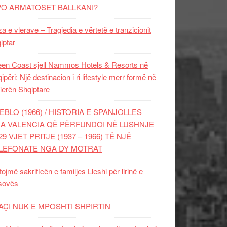
PO ARMATOSET BALLKANI?
za e vlerave – Tragjedia e vërtetë e tranzicionit
iptar
en Coast sjell Nammos Hotels & Resorts në
ipëri: Një destinacion i ri lifestyle merr formë në
ierën Shqiptare
EBLO (1966) / HISTORIA E SPANJOLLES
A VALENCIA QË PËRFUNDOI NË LUSHNJE
29 VJET PRITJE (1937 – 1966) TË NJË
LEFONATE NGA DY MOTRAT
tojmë sakrificën e familjes Lleshi për lirinë e
sovës
AÇI NUK E MPOSHTI SHPIRTIN