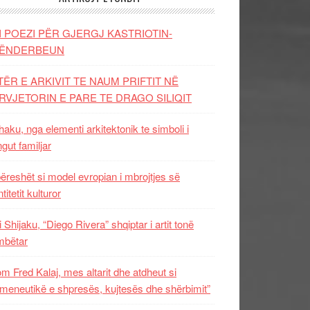
I POEZI PËR GJERGJ KASTRIOTIN-
ËNDERBEUN
TËR E ARKIVIT TE NAUM PRIFTIT NË
RVJETORIN E PARE TE DRAGO SILIQIT
aku, nga elementi arkitektonik te simboli i
ngut familjar
ëreshët si model evropian i mbrojtjes së
titetit kulturor
i Shijaku, “Diego Rivera” shqiptar i artit tonë
mbëtar
m Fred Kalaj, mes altarit dhe atdheut si
meneutikë e shpresës, kujtesës dhe shërbimit”