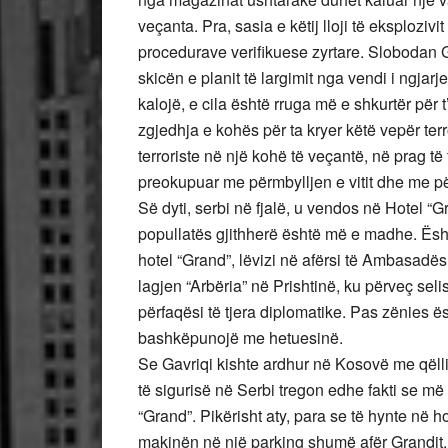
veçanta. Pra, sasia e këtij lloji të eksploziv
procedurave verifikuese zyrtare. Slobodan G
skicën e planit të largimit nga vendi i ngjarj
kalojë, e cila është rruga më e shkurtër për t
zgjedhja e kohës për ta kryer këtë vepër terr
terroriste në një kohë të veçantë, në prag të 
preokupuar me përmbylljen e vitit dhe me për
Së dyti, serbi në fjalë, u vendos në Hotel “
popullatës gjithherë është më e madhe. Ësht
hotel “Grand”, lëvizi në afërsi të Ambasad
lagjen “Arbëria” në Prishtinë, ku përveç s
përfaqësi të tjera diplomatike. Pas zënies 
bashkëpunojë me hetuesinë.
Se Gavriqi kishte ardhur në Kosovë me qëllim
të sigurisë në Serbi tregon edhe fakti se më
“Grand”. Pikërisht aty, para se të hynte në h
makinën në një parking shumë afër Grandit.