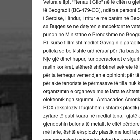
Vetura e tipit “Renault Clio” në të cilën u g
të Beogradit (BG-479-GC), ndërsa personi Slo
i Serbisë, i lindur, i rritur e me banim në Be
së Bujqësisë në detyrën e inspektorit të veter
punon në Ministrinë e Brendshme në Beograd
Ri, kurse fillimisht mediet Gavriqin e par
policia serbe kishte urdhëruar për t’ia basti
Një gjë dihet hapur, kur operacionet e sigur
rastin konkret, atëherë shërbimet sekrete të 
për ta tërhequr vëmendjen e opinionit për të 
për akte terroriste të përmasave të tilla nuk
organizimin e organeve më të larta të shteti
elektronik nga sigurimi i Ambasadës Amerika
RDX (eksploziv i fuqishëm ushtarak plastik
zyrtare të publikuara në mediat tona, “gjatë
gjendeshin bulona të metalit të cilët përdor
më lartë, është eksploziv plastik me fuqi tej
nga magazinat ushtarake duhet kaluar një 