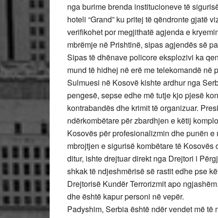
nga burime brenda institucioneve të siguris
hoteli “Grand” ku pritej të qëndronte gjatë 
verifikohet por megjithatë agjenda e kryemin
mbrëmje në Prishtinë, sipas agjendës së pa
Sipas të dhënave policore eksplozivi ka qenë 
mund të hidhej në erë me telekomandë në pik
Sulmuesi në Kosovë kishte ardhur nga Serb
pengesë, sepse edhe më tutje kjo pjesë kontr
kontrabandës dhe krimit të organizuar. Presi
ndërkombëtare për zbardhjen e këtij komplot
Kosovës për profesionalizmin dhe punën e mi
mbrojtjen e sigurisë kombëtare të Kosovës d
ditur, ishte drejtuar direkt nga Drejtori i P
shkak të ndjeshmërisë së rastit edhe pse kë
Drejtorisë Kundër Terrorizmit apo ngjashëm.
dhe është kapur personi në vepër.
Padyshim, Serbia është ndër vendet më të mi