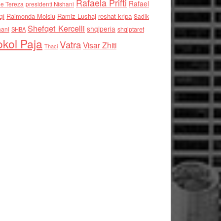
Rafaela Prifti
Rafael
e Tereza
presidenti Nishani
qi
Raimonda Moisiu
Ramiz Lushaj
reshat kripa
Sadik
Shefqet Kercelli
shqiperia
hani
shqiptaret
SHBA
kol Paja
Vatra
Visar Zhiti
Thaci