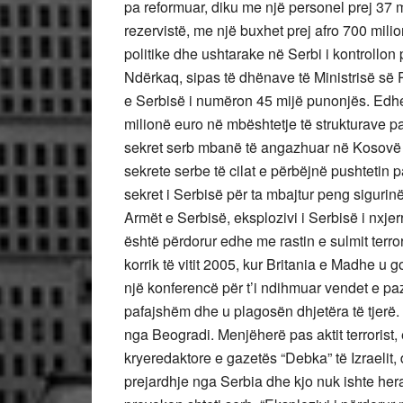
pa reformuar, diku me një personel prej 37 
rezervistë, me një buxhet prej afro 700 mil
politike dhe ushtarake në Serbi i kontrollon p
Ndërkaq, sipas të dhënave të Ministrisë së
e Serbisë i numëron 45 mijë punonjës. Edhe
milionë euro në mbështetje të strukturave 
sekret serb mbanë të angazhuar në Kosovë 
sekrete serbe të cilat e përbëjnë pushtetin
sekret i Serbisë për ta mbajtur peng siguri
Armët e Serbisë, eksplozivi i Serbisë i nxjer
është përdorur edhe me rastin e sulmit terro
korrik të vitit 2005, kur Britania e Madhe u 
një konferencë për t’i ndihmuar vendet e pa
pafajshëm dhe u plagosën dhjetëra të tjerë. 
nga Beogradi. Menjëherë pas aktit terrorist,
kryeredaktore e gazetës “Debka” të Izraelit, 
prejardhje nga Serbia dhe kjo nuk ishte hera