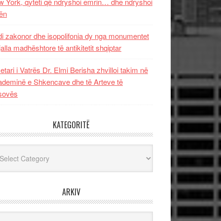
 York, qyteti që ndryshoi emrin… dhe ndryshoi
ën
i zakonor dhe isopolifonia dy nga monumentet
jalla madhështore të antikitetit shqiptar
etari i Vatrës Dr. Elmi Berisha zhvilloi takim në
deminë e Shkencave dhe të Arteve të
sovës
KATEGORITË
egoritë
ARKIV
iv