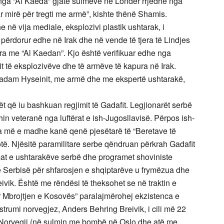
r nga “Al Kaeda” gjatë sulmeve në Londër rrjedhë nga
r mirë për tregti me armë”, kishte thënë Shamis.
 në vija mediale, eksplozivi plastik ushtarak, i
 përdorur edhe në Irak dhe në vende të tjera të Lindjes
ura me “Al Kaedan”. Kjo është verifikuar edhe nga
 të eksplozivëve dhe të armëve të kapura në Irak.
Sadam Hyseinit, me armë dhe me ekspertë ushtarakë,
t që iu bashkuan regjimit të Gadafit. Legjionarët serbë
in veteranë nga luftërat e ish-Jugosllavisë. Përpos ish-
esa më e madhe kanë qenë pjesëtarë të “Beretave të
ë. Njësitë paramilitare serbe qëndruan përkrah Gadafit
bëmat e ushtarakëve serbë dhe programet shoviniste
Serbisë për shfarosjen e shqiptarëve u frymëzua dhe
ivik. Është me rëndësi të theksohet se në traktin e
r Mbrojtjen e Kosovës” paralajmërohej ekzistenca e
strumi norvegjez, Anders Behring Breivik, i cili më 22
në Norvegji (në sulmin me bombë në Oslo dhe atë me