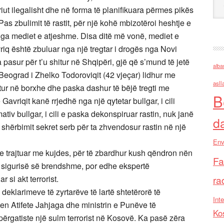
ut ilegalisht dhe në forma të planifikuara përmes pikës
as zbulimit të rastit, për një kohë mbizotëroi heshtje e
nga mediet e atjeshme. Disa ditë më vonë, mediet e
riq është zbuluar nga një tregtar i drogës nga Novi
a pasur për t’u shitur në Shqipëri, gjë që s’mund të jetë
alba
ograd i Zhelko Todoroviqit (42 vjeçar) lidhur me
asll
futur në borxhe dhe paska dashur të bëjë tregti me
B
Gavriqit kanë rrjedhë nga një qytetar bullgar, i cili
ativ bullgar, i cili e paska dekonspiruar rastin, nuk janë
d
shërbimit sekret serb për ta zhvendosur rastin në një
Env
e trajtuar me kujdes, për të zbardhur kush qëndron nën
Fa
 të sigurisë së brendshme, por edhe ekspertë
 si akt terrorist.
ra
deklarimeve të zyrtarëve të lartë shtetërorë të
Inte
en Atifete Jahjaga dhe ministrin e Punëve të
Ko
ërgatiste një sulm terrorist në Kosovë. Ka pasë zëra