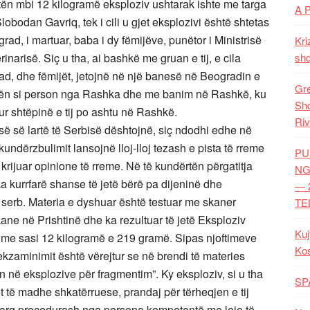
jetën mbi 12 kilogramë eksploziv ushtarak ishte me targa
A 
bodan Gavriq, tek i cili u gjet eksplozivi është shtetas
ograd, i martuar, baba i dy fëmijëve, punëtor i Ministrisë
Kri
inarisë. Siç u tha, ai bashkë me gruan e tij, e cila
shq
, dhe fëmijët, jetojnë në një banesë në Beogradin e
Gre
aqitën si person nga Rashka dhe me banim në Rashkë, ku
Shq
sur shtëpinë e tij po ashtu në Rashkë.
Riv
isë së lartë të Serbisë dështojnë, siç ndodhi edhe në
kundërzbulimit lansojnë lloj-lloj tezash e pista të rreme
PU
krijuar opinione të rreme. Në të kundërtën përgatitja
NG
 ka kurrfarë shanse të jetë bërë pa dijeninë dhe
— 
t serb. Materia e dyshuar është testuar me skaner
TE
ne në Prishtinë dhe ka rezultuar të jetë Eksploziv
Kuj
) me sasi 12 kilogramë e 219 gramë. Sipas njoftimeve
Ko
 ekzaminimit është vërejtur se në brendi të materies
en në eksplozive për fragmentim”. Ky eksploziv, si u tha
SP
et të madhe shkatërruese, prandaj për tërheqjen e tij
varg procedurash nga persona kompetentë me leje të