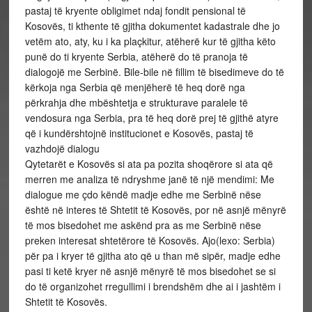
pastaj të kryente obligimet ndaj fondit pensional të
Kosovës, ti kthente të gjitha dokumentet kadastrale dhe jo
vetëm ato, aty, ku i ka plaçkitur, atëherë kur të gjitha këto
punë do ti kryente Serbia, atëherë do të pranoja të
dialogojë me Serbinë. Bile-bile në fillim të bisedimeve do të
kërkoja nga Serbia që menjëherë të heq dorë nga
përkrahja dhe mbështetja e strukturave paralele të
vendosura nga Serbia, pra të heq dorë prej të gjithë atyre
që i kundërshtojnë institucionet e Kosovës, pastaj të
vazhdojë dialogu
Qytetarët e Kosovës si ata pa pozita shoqërore si ata që
merren me analiza të ndryshme janë të një mendimi: Me
dialogue me çdo këndë madje edhe me Serbinë nëse
është në interes të Shtetit të Kosovës, por në asnjë mënyrë
të mos bisedohet me askënd pra as me Serbinë nëse
preken interesat shtetërore të Kosovës. Ajo(lexo: Serbia)
për pa i kryer të gjitha ato që u than më sipër, madje edhe
pasi ti ketë kryer në asnjë mënyrë të mos bisedohet se si
do të organizohet rregullimi i brendshëm dhe ai i jashtëm i
Shtetit të Kosovës.