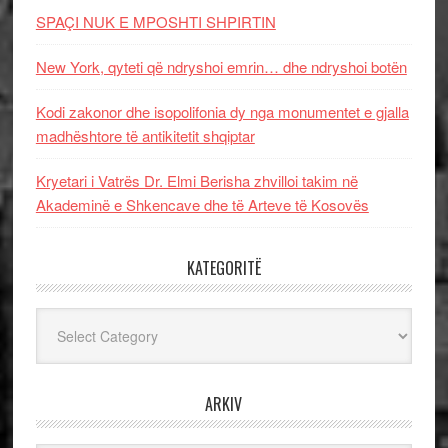
SPAÇI NUK E MPOSHTI SHPIRTIN
New York, qyteti që ndryshoi emrin… dhe ndryshoi botën
Kodi zakonor dhe isopolifonia dy nga monumentet e gjalla
madhështore të antikitetit shqiptar
Kryetari i Vatrës Dr. Elmi Berisha zhvilloi takim në
Akademinë e Shkencave dhe të Arteve të Kosovës
KATEGORITË
Kategoritë
ARKIV