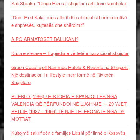
Sali Shijaku, “Diego Rivera” shqiptar i artit tonë kombëtar
“Dom Fred Kalaj, mes altarit dhe atdheut si hermeneutikë
e shpresës, kujtesës dhe shërbimit”
A PO ARMATOSET BALLKANI?
Kriza e vlerave – Tragjedia e vërtetë e tranzicionit shqiptar
Green Coast sjell Nammos Hotels & Resorts në Shqipëri:
Një destinacion i ri lifestyle merr formë në Rivierën
Shqiptare
PUEBLO (1966) / HISTORIA E SPANJOLLES NGA
VALENCIA QË PËRFUNDOI NË LUSHNJE — 29 VJET
PRITJE (1937 – 1966) TË NJË TELEFONATE NGA DY
MOTRAT
Kujtojmë sakrificën e familjes Lleshi për lirinë e Kosovës