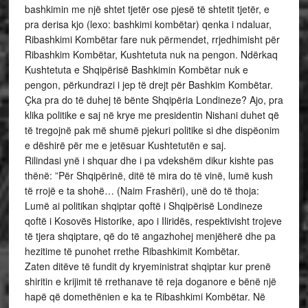
bashkimin me një shtet tjetër ose pjesë të shtetit tjetër, e
pra derisa kjo (lexo: bashkimi kombëtar) qenka i ndaluar,
Ribashkimi Kombëtar fare nuk përmendet, rrjedhimisht për
Ribashkim Kombëtar, Kushtetuta nuk na pengon. Ndërkaq
Kushtetuta e Shqipërisë Bashkimin Kombëtar nuk e
pengon, përkundrazi i jep të drejt për Bashkim Kombëtar.
Çka pra do të duhej të bënte Shqipëria Londineze? Ajo, pra
klika politike e saj në krye me presidentin Nishani duhet që
të tregojnë pak më shumë pjekuri politike si dhe dispëonim
e dëshirë për me e jetësuar Kushtetutën e saj.
Rilindasi ynë i shquar dhe i pa vdekshëm dikur kishte pas
thënë: ”Për Shqipërinë, ditë të mira do të vinë, lumë kush
të rrojë e ta shohë… (Naim Frashëri), unë do të thoja:
Lumë ai politikan shqiptar qoftë i Shqipërisë Londineze
qoftë i Kosovës Historike, apo i Iliridës, respektivisht trojeve
të tjera shqiptare, që do të angazhohej menjëherë dhe pa
hezitime të punohet rrethe Ribashkimit Kombëtar.
Zaten ditëve të fundit dy kryeministrat shqiptar kur prenë
shiritin e krijimit të rrethanave të reja doganore e bënë një
hapë që domethënien e ka te Ribashkimi Kombëtar. Në