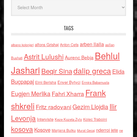
Arkiv
TAGS
arben llalla
alfons Grishaj
Anton Cefa
asllan
albano kolonjari
Behlul
Astrit Lulushi
Aurenc Bebja
Bushati
Jashari
dalip greca
Beqir Sina
Elida
Buçpapaj
Enver Bytyci
Elmi Berisha
Ermira Babamusta
Frank
Eugjen Merlika
Fahri Xharra
shkreli
Ilir
Gezim Llojdia
Fritz radovani
Levonja
Interviste
Kolec Traboini
Keze Kozeta Zylo
kosova
Kosove
nderroi jete
Marjana Bulku
ne
Murat Gecaj