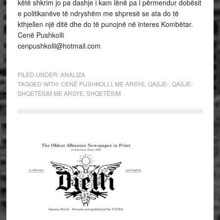
këtë shkrim jo pa dashje i kam lënë pa i përmendur dobësit
e politikanëve të ndryshëm me shpresë se ata do të
kthjellen një ditë dhe do të punojnë në interes Kombëtar.
Cenë Pushkolli
cenpushkolli@hotmail.com
FILED UNDER:
ANALIZA
TAGGED WITH:
CENË PUSHKOLLI
,
ME ARSYE
,
QASJE-
,
QASJE-
SHQETËSIM ME ARSYE
,
SHQETËSIM