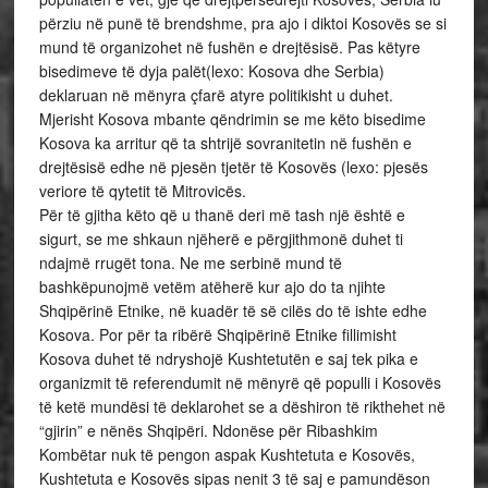
përziu në punë të brendshme, pra ajo i diktoi Kosovës se si
mund të organizohet në fushën e drejtësisë. Pas këtyre
bisedimeve të dyja palët(lexo: Kosova dhe Serbia)
deklaruan në mënyra çfarë atyre politikisht u duhet.
Mjerisht Kosova mbante qëndrimin se me këto bisedime
Kosova ka arritur që ta shtrijë sovranitetin në fushën e
drejtësisë edhe në pjesën tjetër të Kosovës (lexo: pjesës
veriore të qytetit të Mitrovicës.
Për të gjitha këto që u thanë deri më tash një është e
sigurt, se me shkaun njëherë e përgjithmonë duhet ti
ndajmë rrugët tona. Ne me serbinë mund të
bashkëpunojmë vetëm atëherë kur ajo do ta njihte
Shqipërinë Etnike, në kuadër të së cilës do të ishte edhe
Kosova. Por për ta ribërë Shqipërinë Etnike fillimisht
Kosova duhet të ndryshojë Kushtetutën e saj tek pika e
organizmit të referendumit në mënyrë që populli i Kosovës
të ketë mundësi të deklarohet se a dëshiron të rikthehet në
“gjirin” e nënës Shqipëri. Ndonëse për Ribashkim
Kombëtar nuk të pengon aspak Kushtetuta e Kosovës,
Kushtetuta e Kosovës sipas nenit 3 të saj e pamundëson