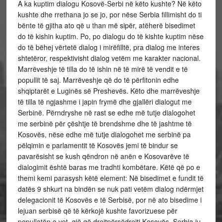
A ka kuptim dialogu Kosovë-Serbi në këto kushte? Në këto
kushte dhe rrethana jo se jo, por nëse Serbia fillimisht do ti
bënte të gjitha ato që u than më sipër, atëherë bisedimet
do të kishin kuptim. Po, po dialogu do të kishte kuptim nëse
do të bëhej vërtetë dialog i mirëfilltë, pra dialog me interes
shtetëror, respektivisht dialog vetëm me karakter nacional.
Marrëveshje të tilla do të ishin në të mirë të vendit e të
popullit të saj. Marrëveshje që do të përfitonin edhe
shqiptarët e Luginës së Preshevës. Këto dhe marrëveshje
të tilla të ngjashme i japin frymë dhe gjallëri dialogut me
Serbinë. Përndryshe në rast se edhe më tutje dialogohet
me serbinë për çështje të brendshme dhe të jashtme të
Kosovës, nëse edhe më tutje dialogohet me serbinë pa
pëlqimin e parlamentit të Kosovës jemi të bindur se
pavarësisht se kush qëndron në anën e Kosovarëve të
dialogimit është baras me tradhti kombëtare. Këtë që po e
themi kemi parasysh këtë element: Në bisedimet e fundit të
datës 9 shkurt na bindën se nuk pati vetëm dialog ndërmjet
delegacionit të Kosovës e të Serbisë, por në ato bisedime i
lejuan serbisë që të kërkojë kushte favorizuese për
popullatën e vet, gjë që drejtpërsëdrejti Kosovës, Serbia iu