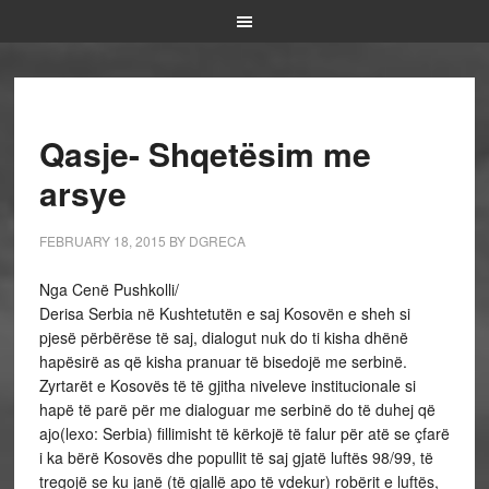
Qasje- Shqetësim me
arsye
FEBRUARY 18, 2015
BY
DGRECA
Nga Cenë Pushkolli/
Derisa Serbia në Kushtetutën e saj Kosovën e sheh si
pjesë përbërëse të saj, dialogut nuk do ti kisha dhënë
hapësirë as që kisha pranuar të bisedojë me serbinë.
Zyrtarët e Kosovës të të gjitha niveleve institucionale si
hapë të parë për me dialoguar me serbinë do të duhej që
ajo(lexo: Serbia) fillimisht të kërkojë të falur për atë se çfarë
i ka bërë Kosovës dhe popullit të saj gjatë luftës 98/99, të
tregojë se ku janë (të gjallë apo të vdekur) robërit e luftës,