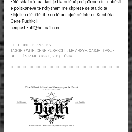
këtë shkrim jo pa dashje i kam lënë pa i përmendur dobësit
e politikanëve të ndryshëm me shpresë se ata do të
kthjellen një ditë dhe do të punojnë në interes Kombëtar.
Cenë Pushkolli
cenpushkolli@hotmail.com
FILED UNDER:
ANALIZA
TAGGED WITH:
CENË PUSHKOLLI
,
ME ARSYE
,
QASJE-
,
QASJE-
SHQETËSIM ME ARSYE
,
SHQETËSIM