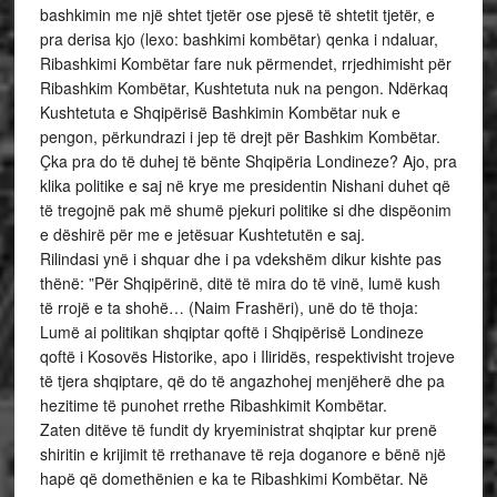
bashkimin me një shtet tjetër ose pjesë të shtetit tjetër, e
pra derisa kjo (lexo: bashkimi kombëtar) qenka i ndaluar,
Ribashkimi Kombëtar fare nuk përmendet, rrjedhimisht për
Ribashkim Kombëtar, Kushtetuta nuk na pengon. Ndërkaq
Kushtetuta e Shqipërisë Bashkimin Kombëtar nuk e
pengon, përkundrazi i jep të drejt për Bashkim Kombëtar.
Çka pra do të duhej të bënte Shqipëria Londineze? Ajo, pra
klika politike e saj në krye me presidentin Nishani duhet që
të tregojnë pak më shumë pjekuri politike si dhe dispëonim
e dëshirë për me e jetësuar Kushtetutën e saj.
Rilindasi ynë i shquar dhe i pa vdekshëm dikur kishte pas
thënë: ”Për Shqipërinë, ditë të mira do të vinë, lumë kush
të rrojë e ta shohë… (Naim Frashëri), unë do të thoja:
Lumë ai politikan shqiptar qoftë i Shqipërisë Londineze
qoftë i Kosovës Historike, apo i Iliridës, respektivisht trojeve
të tjera shqiptare, që do të angazhohej menjëherë dhe pa
hezitime të punohet rrethe Ribashkimit Kombëtar.
Zaten ditëve të fundit dy kryeministrat shqiptar kur prenë
shiritin e krijimit të rrethanave të reja doganore e bënë një
hapë që domethënien e ka te Ribashkimi Kombëtar. Në