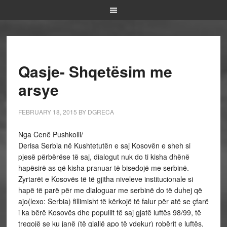
Qasje- Shqetësim me
arsye
FEBRUARY 18, 2015
BY
DGRECA
Nga Cenë Pushkolli/
Derisa Serbia në Kushtetutën e saj Kosovën e sheh si
pjesë përbërëse të saj, dialogut nuk do ti kisha dhënë
hapësirë as që kisha pranuar të bisedojë me serbinë.
Zyrtarët e Kosovës të të gjitha niveleve institucionale si
hapë të parë për me dialoguar me serbinë do të duhej që
ajo(lexo: Serbia) fillimisht të kërkojë të falur për atë se çfarë
i ka bërë Kosovës dhe popullit të saj gjatë luftës 98/99, të
tregojë se ku janë (të gjallë apo të vdekur) robërit e luftës,