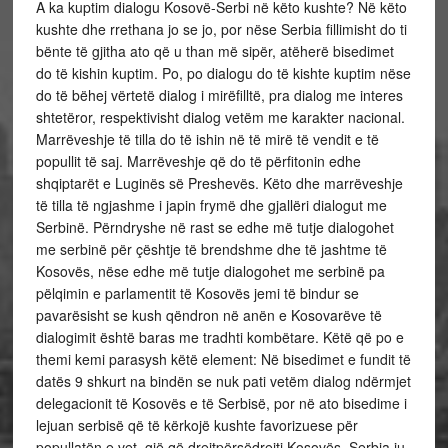
A ka kuptim dialogu Kosovë-Serbi në këto kushte? Në këto
kushte dhe rrethana jo se jo, por nëse Serbia fillimisht do ti
bënte të gjitha ato që u than më sipër, atëherë bisedimet
do të kishin kuptim. Po, po dialogu do të kishte kuptim nëse
do të bëhej vërtetë dialog i mirëfilltë, pra dialog me interes
shtetëror, respektivisht dialog vetëm me karakter nacional.
Marrëveshje të tilla do të ishin në të mirë të vendit e të
popullit të saj. Marrëveshje që do të përfitonin edhe
shqiptarët e Luginës së Preshevës. Këto dhe marrëveshje
të tilla të ngjashme i japin frymë dhe gjallëri dialogut me
Serbinë. Përndryshe në rast se edhe më tutje dialogohet
me serbinë për çështje të brendshme dhe të jashtme të
Kosovës, nëse edhe më tutje dialogohet me serbinë pa
pëlqimin e parlamentit të Kosovës jemi të bindur se
pavarësisht se kush qëndron në anën e Kosovarëve të
dialogimit është baras me tradhti kombëtare. Këtë që po e
themi kemi parasysh këtë element: Në bisedimet e fundit të
datës 9 shkurt na bindën se nuk pati vetëm dialog ndërmjet
delegacionit të Kosovës e të Serbisë, por në ato bisedime i
lejuan serbisë që të kërkojë kushte favorizuese për
popullatën e vet, gjë që drejtpërsëdrejti Kosovës, Serbia iu