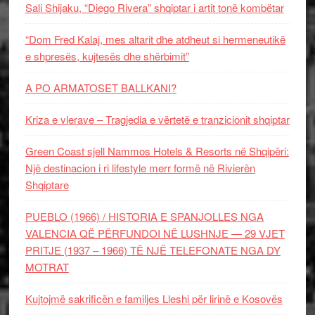
Sali Shijaku, “Diego Rivera” shqiptar i artit tonë kombëtar
“Dom Fred Kalaj, mes altarit dhe atdheut si hermeneutikë
e shpresës, kujtesës dhe shërbimit”
A PO ARMATOSET BALLKANI?
Kriza e vlerave – Tragjedia e vërtetë e tranzicionit shqiptar
Green Coast sjell Nammos Hotels & Resorts në Shqipëri:
Një destinacion i ri lifestyle merr formë në Rivierën
Shqiptare
PUEBLO (1966) / HISTORIA E SPANJOLLES NGA
VALENCIA QË PËRFUNDOI NË LUSHNJE — 29 VJET
PRITJE (1937 – 1966) TË NJË TELEFONATE NGA DY
MOTRAT
Kujtojmë sakrificën e familjes Lleshi për lirinë e Kosovës