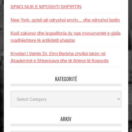
SPAÇI NUK E MPOSHTI SHPIRTIN
New York, qyteti që ndryshoi emrin… dhe ndryshoi botën
Kodi zakonor dhe isopolifonia dy nga monumentet e gjalla
madhështore të antikitetit shqiptar
Kryetari i Vatrës Dr. Elmi Berisha zhvilloi takim në
Akademinë e Shkencave dhe të Arteve të Kosovës
KATEGORITË
Kategoritë
ARKIV