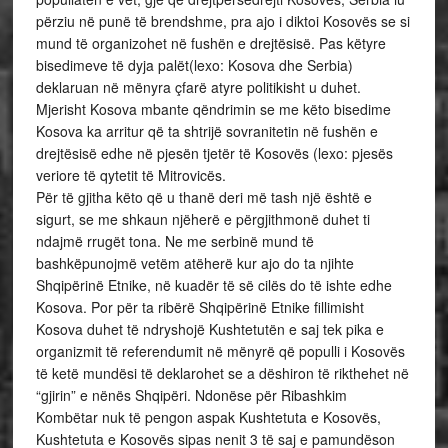
përziu në punë të brendshme, pra ajo i diktoi Kosovës se si
mund të organizohet në fushën e drejtësisë. Pas këtyre
bisedimeve të dyja palët(lexo: Kosova dhe Serbia)
deklaruan në mënyra çfarë atyre politikisht u duhet.
Mjerisht Kosova mbante qëndrimin se me këto bisedime
Kosova ka arritur që ta shtrijë sovranitetin në fushën e
drejtësisë edhe në pjesën tjetër të Kosovës (lexo: pjesës
veriore të qytetit të Mitrovicës.
Për të gjitha këto që u thanë deri më tash një është e
sigurt, se me shkaun njëherë e përgjithmonë duhet ti
ndajmë rrugët tona. Ne me serbinë mund të
bashkëpunojmë vetëm atëherë kur ajo do ta njihte
Shqipërinë Etnike, në kuadër të së cilës do të ishte edhe
Kosova. Por për ta ribërë Shqipërinë Etnike fillimisht
Kosova duhet të ndryshojë Kushtetutën e saj tek pika e
organizmit të referendumit në mënyrë që populli i Kosovës
të ketë mundësi të deklarohet se a dëshiron të rikthehet në
“gjirin” e nënës Shqipëri. Ndonëse për Ribashkim
Kombëtar nuk të pengon aspak Kushtetuta e Kosovës,
Kushtetuta e Kosovës sipas nenit 3 të saj e pamundëson