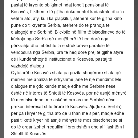
pastaj të kryente obligimet ndaj fondit pensional të
Kosovës, ti kthente të gjitha dokumentet kadastrale dhe jo
vetëm ato, aty, ku i ka plaçkitur, atëherë kur të gjitha këto
punë do ti kryente Serbia, atëherë do të pranoja të
dialogojë me Serbinë. Bile-bile në fillim të bisedimeve do të
kërkoja nga Serbia që menjëherë të heq dorë nga
përkrahja dhe mbështetja e strukturave paralele të
vendosura nga Serbia, pra të heq dorë prej të gjithë atyre
që i kundërshtojnë institucionet e Kosovës, pastaj të
vazhdojë dialogu
Qytetarët e Kosovës si ata pa pozita shoqërore si ata që
merren me analiza të ndryshme janë të një mendimi: Me
dialogue me çdo këndë madje edhe me Serbinë nëse
është në interes të Shtetit të Kosovës, por në asnjë mënyrë
të mos bisedohet me askënd pra as me Serbinë nëse
preken interesat shtetërore të Kosovës. Ajo(lexo: Serbia)
për pa i kryer të gjitha ato që u than më sipër, madje edhe
pasi ti ketë kryer në asnjë mënyrë të mos bisedohet se si
do të organizohet rregullimi i brendshëm dhe ai i jashtëm i
Shtetit të Kosovës.