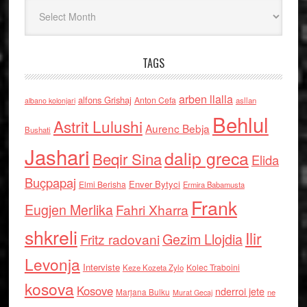
Arkiv
TAGS
arben llalla
alfons Grishaj
Anton Cefa
asllan
albano kolonjari
Behlul
Astrit Lulushi
Aurenc Bebja
Bushati
Jashari
dalip greca
Beqir Sina
Elida
Buçpapaj
Enver Bytyci
Elmi Berisha
Ermira Babamusta
Frank
Eugjen Merlika
Fahri Xharra
shkreli
Ilir
Gezim Llojdia
Fritz radovani
Levonja
Interviste
Kolec Traboini
Keze Kozeta Zylo
kosova
Kosove
nderroi jete
Marjana Bulku
ne
Murat Gecaj