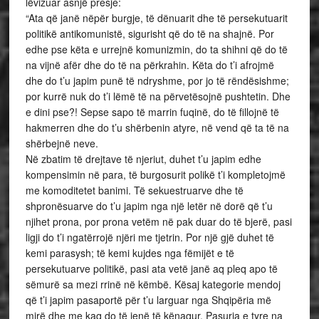
lëvizuar asnjë presje:
“Ata që janë nëpër burgje, të dënuarit dhe të persekutuarit
politikë antikomunistë, sigurisht që do të na shajnë. Por
edhe pse këta e urrejnë komunizmin, do ta shihni që do të
na vijnë afër dhe do të na përkrahin. Këta do t’i afrojmë
dhe do t’u japim punë të ndryshme, por jo të rëndësishme;
por kurrë nuk do t’i lëmë të na përvetësojnë pushtetin. Dhe
e dini pse?! Sepse sapo të marrin fuqinë, do të fillojnë të
hakmerren dhe do t’u shërbenin atyre, në vend që ta të na
shërbejnë neve.
Në zbatim të drejtave të njeriut, duhet t’u japim edhe
kompensimin në para, të burgosurit polikë t’i kompletojmë
me komoditetet banimi. Të sekuestruarve dhe të
shpronësuarve do t’u japim nga një letër në dorë që t’u
njihet prona, por prona vetëm në pak duar do të bjerë, pasi
ligji do t’i ngatërrojë njëri me tjetrin. Por një gjë duhet të
kemi parasysh; të kemi kujdes nga fëmijët e të
persekutuarve politikë, pasi ata vetë janë aq pleq apo të
sëmurë sa mezi rrinë në këmbë. Kësaj kategorie mendoj
që t’i japim pasaportë për t’u larguar nga Shqipëria më
mirë dhe me kaq do të jenë të kënaqur. Pasuria e tyre na