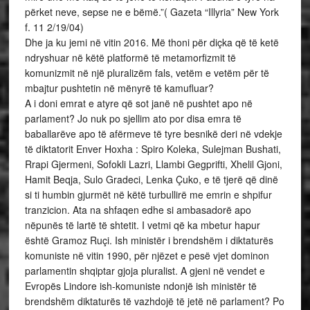
përket neve, sepse ne e bëmë.”( Gazeta “Illyria” New York
f. 11 2/19/04)
Dhe ja ku jemi në vitin 2016. Më thoni për diçka që të ketë
ndryshuar në këtë platformë të metamorfizmit të
komunizmit në një pluralizëm fals, vetëm e vetëm për të
mbajtur pushtetin në mënyrë të kamufluar?
A i doni emrat e atyre që sot janë në pushtet apo në
parlament? Jo nuk po sjellim ato por disa emra të
baballarëve apo të afërmeve të tyre besnikë deri në vdekje
të diktatorit Enver Hoxha : Spiro Koleka, Sulejman Bushati,
Rrapi Gjermeni, Sofokli Lazri, Llambi Gegprifti, Xhelil Gjoni,
Hamit Beqja, Sulo Gradeci, Lenka Çuko, e të tjerë që dinë
si ti humbin gjurmët në këtë turbullirë me emrin e shpifur
tranzicion. Ata na shfaqen edhe si ambasadorë apo
nëpunës të lartë të shtetit. I vetmi që ka mbetur hapur
është Gramoz Ruçi. Ish ministër i brendshëm i diktaturës
komuniste në vitin 1990, për njëzet e pesë vjet dominon
parlamentin shqiptar gjoja pluralist. A gjeni në vendet e
Evropës Lindore ish-komuniste ndonjë ish ministër të
brendshëm diktaturës të vazhdojë të jetë në parlament? Po