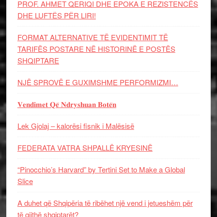
PROF. AHMET QERIQI DHE EPOKA E REZISTENCЁS
DHE LUFTЁS PЁR LIRI!
FORMAT ALTERNATIVE TË EVIDENTIMIT TË
TARIFËS POSTARE NË HISTORINË E POSTËS
SHQIPTARE
NJË SPROVË E GUXIMSHME PERFORMIZMI…
𝐕𝐞𝐧𝐝𝐢𝐦𝐞𝐭 𝐐𝐞̈ 𝐍𝐝𝐫𝐲𝐬𝐡𝐮𝐚𝐧 𝐁𝐨𝐭𝐞̈𝐧
Lek Gjolaj – kalorësi fisnik i Malësisë
FEDERATA VATRA SHPALLË KRYESINË
“Pinocchio’s Harvard” by Tertini Set to Make a Global
Slice
A duhet që Shqipëria të ribëhet një vend i jetueshëm për
të gjithë shqiptarët?