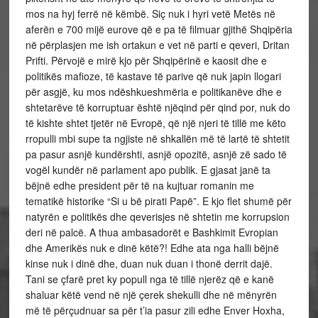
mos na hyj ferrë në këmbë. Siç nuk i hyri vetë Metës në
aferën e 700 mijë eurove që e pa të filmuar gjithë Shqipëria
në përplasjen me ish ortakun e vet në parti e qeveri, Dritan
Prifti. Përvojë e mirë kjo për Shqipërinë e kaosit dhe e
politikës mafioze, të kastave të parive që nuk japin llogari
për asgjë, ku mos ndëshkueshmëria e politikanëve dhe e
shtetarëve të korruptuar është njëqind për qind por, nuk do
të kishte shtet tjetër në Evropë, që një njeri të tillë me këto
rropulli mbi supe ta ngjiste në shkallën më të lartë të shtetit
pa pasur asnjë kundërshti, asnjë opozitë, asnjë zë sado të
vogël kundër në parlament apo publik. E gjasat janë ta
bëjnë edhe president për të na kujtuar romanin me
tematikë historike “Si u bë pirati Papë”. E kjo flet shumë për
natyrën e politikës dhe qeverisjes në shtetin me korrupsion
deri në palcë. A thua ambasadorët e Bashkimit Evropian
dhe Amerikës nuk e dinë këtë?! Edhe ata nga halli bëjnë
kinse nuk i dinë dhe, duan nuk duan i thonë derrit dajë.
Tani se çfarë pret ky popull nga të tillë njerëz që e kanë
shaluar këtë vend në një çerek shekulli dhe në mënyrën
më të përçudnuar sa për t’ia pasur zili edhe Enver Hoxha,