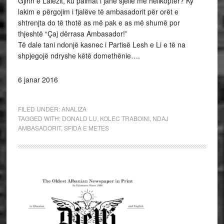
Gjirin e Lalëzit, ku palmat i janë sjellë me helikopter? Ky
lakim e përgojim i fjalëve të ambasadorit për orët e
shtrenjta do të thotë as më pak e as më shumë por
thjeshtë “Çaj dërrasa Ambasador!”
Të dale tani ndonjë kasnec i Partisë Lesh e Li e të na
shpjegojë ndryshe këtë domethënie….
6 janar 2016
FILED UNDER:
ANALIZA
TAGGED WITH:
DONALD LU
,
KOLEC TRABOINI
,
NDAJ
AMBASADORIT
,
SFIDA E METES