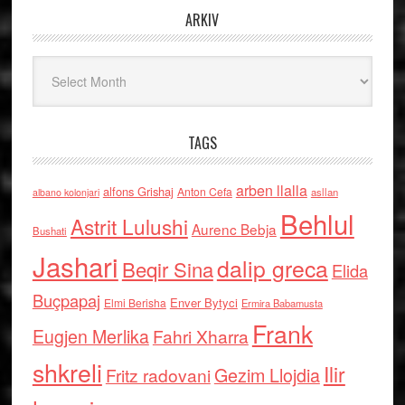
ARKIV
Arkiv
TAGS
arben llalla
alfons Grishaj
Anton Cefa
asllan
albano kolonjari
Behlul
Astrit Lulushi
Aurenc Bebja
Bushati
Jashari
dalip greca
Beqir Sina
Elida
Buçpapaj
Enver Bytyci
Elmi Berisha
Ermira Babamusta
Frank
Eugjen Merlika
Fahri Xharra
shkreli
Ilir
Gezim Llojdia
Fritz radovani