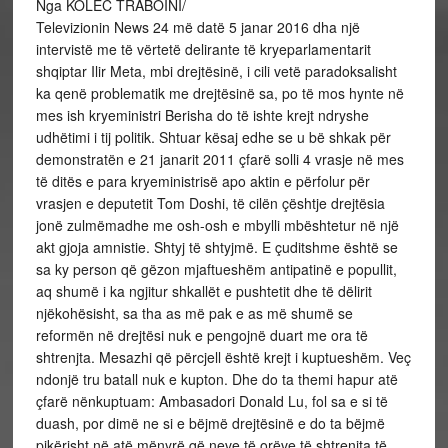
Nga KOLEC TRABOINI/
Televizionin News 24 më datë 5 janar 2016 dha një
intervistë me të vërtetë delirante të kryeparlamentarit
shqiptar Ilir Meta, mbi drejtësinë, i cili vetë paradoksalisht
ka qenë problematik me drejtësinë sa, po të mos hynte në
mes ish kryeministri Berisha do të ishte krejt ndryshe
udhëtimi i tij politik. Shtuar kësaj edhe se u bë shkak për
demonstratën e 21 janarit 2011 çfarë solli 4 vrasje në mes
të ditës e para kryeministrisë apo aktin e përfolur për
vrasjen e deputetit Tom Doshi, të cilën çështje drejtësia
jonë zulmëmadhe me osh-osh e mbylli mbështetur në një
akt gjoja amnistie. Shtyj të shtyjmë. E çuditshme është se
sa ky person që gëzon mjaftueshëm antipatinë e popullit,
aq shumë i ka ngjitur shkallët e pushtetit dhe të dëlirit
njëkohësisht, sa tha as më pak e as më shumë se
reformën në drejtësi nuk e pengojnë duart me ora të
shtrenjta. Mesazhi që përcjell është krejt i kuptueshëm. Veç
ndonjë tru batall nuk e kupton. Dhe do ta themi hapur atë
çfarë nënkuptuam: Ambasadori Donald Lu, fol sa e si të
duash, por dimë ne si e bëjmë drejtësinë e do ta bëjmë
pikërisht në atë mënyrë që neve të orëve të shtrenjta të