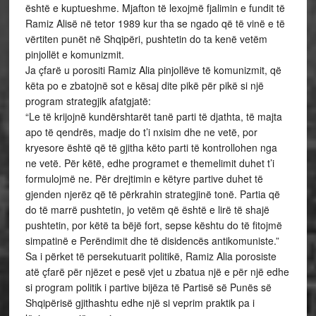
është e kuptueshme. Mjafton të lexojmë fjalimin e fundit të
Ramiz Alisë në tetor 1989 kur tha se ngado që të vinë e të
vërtiten punët në Shqipëri, pushtetin do ta kenë vetëm
pinjollët e komunizmit.
Ja çfarë u porositi Ramiz Alia pinjollëve të komunizmit, që
këta po e zbatojnë sot e kësaj dite pikë për pikë si një
program strategjik afatgjatë:
“Le të krijojnë kundërshtarët tanë parti të djathta, të majta
apo të qendrës, madje do t’i nxisim dhe ne vetë, por
kryesore është që të gjitha këto parti të kontrollohen nga
ne vetë. Për këtë, edhe programet e themelimit duhet t’i
formulojmë ne. Për drejtimin e këtyre partive duhet të
gjenden njerëz që të përkrahin strategjinë tonë. Partia që
do të marrë pushtetin, jo vetëm që është e lirë të shajë
pushtetin, por këtë ta bëjë fort, sepse kështu do të fitojmë
simpatinë e Perëndimit dhe të disidencës antikomuniste.”
Sa i përket të persekutuarit politikë, Ramiz Alia porosiste
atë çfarë për njëzet e pesë vjet u zbatua një e për një edhe
si program politik i partive bijëza të Partisë së Punës së
Shqipërisë gjithashtu edhe një si veprim praktik pa i