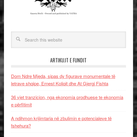
ARTIKUJT E FUNDIT
Dom Ndre Mjeda, sipas dy figurave monumentale të
letrave shqipe, Ernest Koliqit dhe At Gjergj Fishta
36 vjet tranzicion, nga ekonomia prodhuese te ekonomia
e përfitimit
A ndihmon krijimtaria në zbulimin e potencialeve të
fshehura?