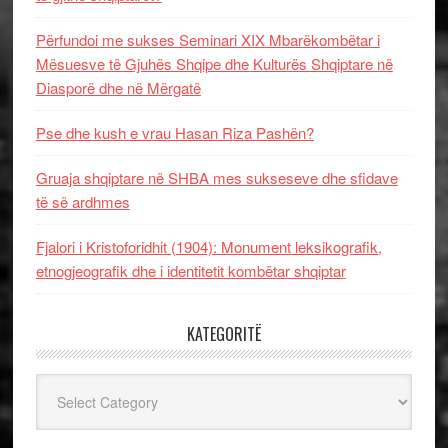
Përfundoi me sukses Seminari XIX Mbarëkombëtar i
Mësuesve të Gjuhës Shqipe dhe Kulturës Shqiptare në
Diasporë dhe në Mërgatë
Pse dhe kush e vrau Hasan Riza Pashën?
Gruaja shqiptare në SHBA mes sukseseve dhe sfidave
të së ardhmes
Fjalori i Kristoforidhit (1904): Monument leksikografik,
etnogjeografik dhe i identitetit kombëtar shqiptar
KATEGORITË
Kategoritë