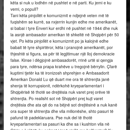
këta si nuk u lodhën në pushtet e në parti. Ku jemi e ku
vemi, o popull?
Tani këta pinjollët e komunizmit e ndjejnë veten më të
fuqishëm se kurrë, sa nxjerrin kunjin edhe me amerikanët,
si babai i tyre Enveri kur erdhi në pushtet në 1944 dhe nuk
la asnjë ambasador amerikan të shkeltë në Shqipëri për 50
vjet. Po këta pinjollët e komunizmit po ja kalojnë edhe
babait të tyre shpirtëror, këta i pranojnë amerikanët, por
thjeshtë si figura, sa për të legjitimuar një lloj demokracie
false. Kinse i dëgjojnë ambasadorët, rrinë urtë si qengja
para tyre, ndërsa prapa krahëve u tregojnë bërrylin. Çfarë
kuptimi tjetër ka të ironizosh shprehjen e Ambasadorit
Amerikan Donald Lu që duart me ora të shtrenjta janë
shenja të korrupsionit, ndërkohë kryeparlamentari i
Shqipërisë të thotë se drejtësia nuk varet prej orëve të
shtrenjta. Po realisht sot në Shqipëri prej kujt varet
drejtësia dhe ata që do na bëjnë sot drejtësinë a nuk kanë
ora super të shtrenjta dhe vila milionëshe, shto pasuri të
pafund të padeklaruara. Pse nuk del të thotë
kryeparlamentari sa pasuri ka dhe sa i kushton vila në